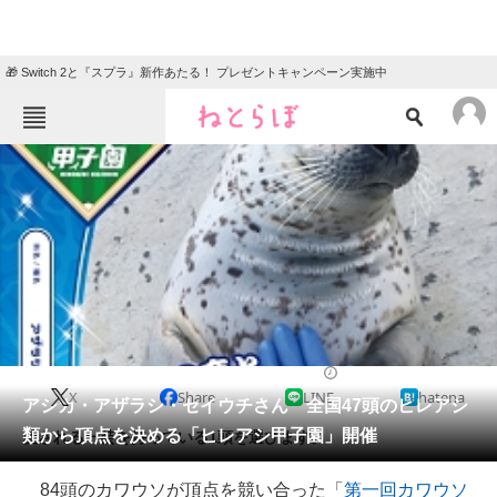
🎁 Switch 2と『スプラ』新作あたる！ プレゼントキャンペーン実施中
ねとらぼメニュー
TOP
ニュース
エンタメ
クイズ
グルメ
地域
住まい
教育・育児
動物
リサーチ
2018/03/21 18:30（公開）
X
Share
LINE
hatena
会員記事
アシカ・アザラシ・セイウチさん 全国47頭のヒレアシ
類から頂点を決める「ヒレアシ甲子園」開催
愛される一芸を持っている1頭を選びます。
メディア
84頭のカワウソが頂点を競い合った「
第一回カワウソ
注目記事を集めた総合ページ