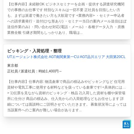
【仕事内容】未経験OK ビジネスセミナーを企画・提供する調査研究機関
での事務のお仕事です 特別なスキルは一切不要 正社員を目指したい方
も、まずは派遣で働きたい方も大歓迎です <業務内容> ・セミナー申込者
への請求書発行・送付(ひな形あり) ・セミナー当日の案内メール送信(ほぼ
送信作業のみ) ・問い合わせ対応(電話・メール) ・各種データ入力 ・庶務
業務全般 引継ぎ期間もしっかりあり、職場は...
ピッキング・入荷処理・整理
UTエージェント株式会社 AGT南関東第一CU AGT品川エリア 大田第20CL
東京都
正社員 / 派遣社員：時給1,400円～
【仕事内容】仕事内容: 物流倉庫で商品の積込みやピッキングなど 住宅用
資材や電気工事に使用する材料などを扱っている倉庫です! <具体的には…
> 1)伝票を見ながら資材のピッキング・検品 2)入荷した資材を棚や保管場
所に仕分け 商品の積込み、仕入先からの入荷処理などもお任せします 詳
細については面談時にご説明させていただきます。 募集状況等によっては
当該案件へのご案内が難しい場合があります...