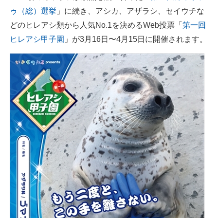
ゥ（総）選挙
」に続き、アシカ、アザラシ、セイウチな
ITの今と未来を見通す
どのヒレアシ類から人気No.1を決めるWeb投票「
第一回
ヒレアシ甲子園
」が3月16日〜4月15日に開催されます。
スマホと通信の最新トレンド
進化するPCとデバイスの未来
好きが集まる 比べて選べる
ビジネスと働き方のヒント
AI活用のいまが分かる
企業ITのトレンドを詳説
経営リーダーのコミュニティ
マーケ×ITの今がよく分かる
ITエンジニア向け専門サイト