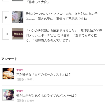
「排水って大変」
天然パーマのパパとママ→生まれてきた2人の女の子
9
は…… 驚きの姿に「遺伝って不思議ですね」
「ハンカチ問題から解放されました」 無印良品の“790
10
円メッシュポーチ”がかなり便利 「濡れてもすぐ乾
く」「追加購入を考えています」
アンケート
実施中
声が好きな「日本のボーカリスト」は？
回答数：49351
実施中
歌が上手だと思うホロライブのメンバーは？
回答数：23830