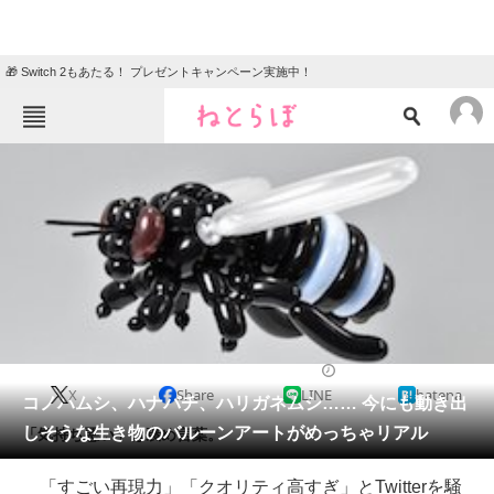
🎁 Switch 2もあたる！ プレゼントキャンペーン実施中！
ねとらぼメニュー
TOP
ニュース
エンタメ
クイズ
グルメ
地域
住まい
教育・育児
動物
リサーチ
2018/03/24 09:00（公開）
X
Share
LINE
hatena
会員記事
コノハムシ、ハナバチ、ハリガネムシ…… 今にも動き出
しそうな生き物のバルーンアートがめっちゃリアル
「気持ち悪い」は褒め言葉。
メディア
「すごい再現力」「クオリティ高すぎ」とTwitterを騒
注目記事を集めた総合ページ