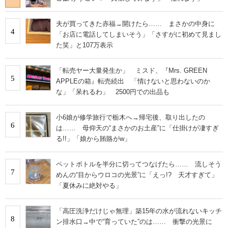
夫が買ってきた赤福→開けたら…… まさかの中身に
4
「お店に電話してしまいそう」「さすがに初めて見まし
た笑」と107万表示
「転売ヤー大量発生か」 ミスド、『Mrs. GREEN
5
APPLEの箱』転売続出 「情けないと思わないのか
な」「呆れるわ」 2500円での出品も
小6娘が修学旅行で栃木へ→帰宅後、取り出したの
6
は…… 母仰天の“まさかのお土産”に「仕掛けが凄すぎ
る!!」「娘から賄賂がw」
ペットボトルを半分に切ってつなげたら…… 流しそう
7
めんの“目からウロコの光景”に「えっ!? 天才すぎて」
「夏休みに絶対やる」
「高圧洗浄だけじゃ無理」築15年の水が流れないキッチ
8
ン排水口→中で“育っていた”のは…… 衝撃の光景に