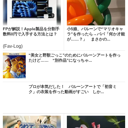
FPが解説！Apple製品を分割手
小5娘、バルーンで“マリオキャ
数料0円で入手する方法とは？
ラ”を作ったら→パパ「何か才能
が……？」 まさかの...
(Fav-Log)
“美女と野獣ごっこ”のためにバルーンアートを作っ
たけど…… “別作品”になっちゃ...
プロが本気だした！ バルーンアートで「初音ミ
ク」の衣装を作った動画がすごい しか...