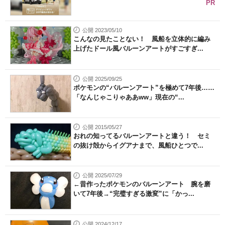
PR
公開 2023/05/10
こんなの見たことない！ 風船を立体的に編み
上げたドール風バルーンアートがすごすぎ...
公開 2025/09/25
ポケモンの“バルーンアート”を極めて7年後……
「なんじゃこりゃああww」現在の“...
公開 2015/05/27
おれの知ってるバルーンアートと違う！ セミ
の抜け殻からイグアナまで、風船ひとつで...
公開 2025/07/29
←昔作ったポケモンのバルーンアート 腕を磨
いて7年後→“完璧すぎる激変”に「かっ...
公開 2024/12/17