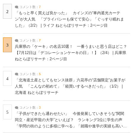
コメント数：
7
2
「もっと早く買えば良かった」 カインズの“車内遮光カーテ
ン”が大人気 「プライバシーも保てて安心」「ぐっすり眠れま
した」（2/2） | ライフ ねとらぼリサーチ：2ページ目
コメント数：
7
3
兵庫県の「ケーキ」の名店10選！ 一番うまいと思う店はどこ？
【7月12日は「デコレーションケーキの日」！】（2/4） | 兵庫県
ねとらぼリサーチ：2ページ目
コメント数：
5
4
「北海道土産としてもセンス抜群」六花亭の“店舗限定”お菓子が
人気 「こんなの初めて」「箱買いするべきだった」（1/2） |
北海道 ねとらぼリサーチ
コメント数：
3
5
「子供ができたら通わせたい」 今後発展していきそうな“関関
同立・産近甲龍の大学”といえば？ ランキング1位に学生の声
「学問の街のように多様に学べる」「就職や進学の実績も高い」
| 大学 ねとらぼリサーチ