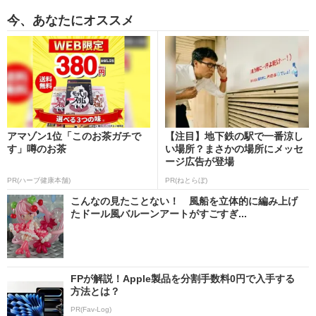
今、あなたにオススメ
アマゾン1位「このお茶ガチで
【注目】地下鉄の駅で一番涼し
す」噂のお茶
い場所？まさかの場所にメッセ
ージ広告が登場
PR(ハーブ健康本舗)
PR(ねとらぼ)
こんなの見たことない！ 風船を立体的に編み上げ
たドール風バルーンアートがすごすぎ...
FPが解説！Apple製品を分割手数料0円で入手する
方法とは？
PR(Fav-Log)