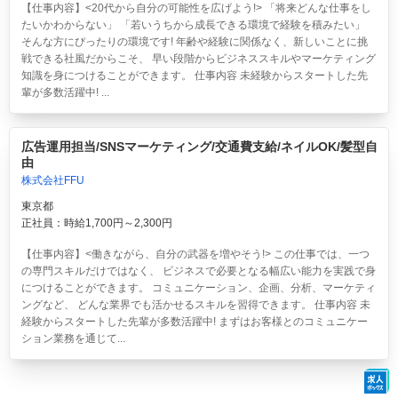
【仕事内容】<20代から自分の可能性を広げよう!> 「将来どんな仕事をし
たいかわからない」 「若いうちから成長できる環境で経験を積みたい」
そんな方にぴったりの環境です! 年齢や経験に関係なく、新しいことに挑
戦できる社風だからこそ、 早い段階からビジネススキルやマーケティング
知識を身につけることができます。 仕事内容 未経験からスタートした先
輩が多数活躍中! ...
広告運用担当/SNSマーケティング/交通費支給/ネイルOK/髪型自
由
株式会社FFU
東京都
正社員：時給1,700円～2,300円
【仕事内容】<働きながら、自分の武器を増やそう!> この仕事では、一つ
の専門スキルだけではなく、 ビジネスで必要となる幅広い能力を実践で身
につけることができます。 コミュニケーション、企画、分析、マーケティ
ングなど、 どんな業界でも活かせるスキルを習得できます。 仕事内容 未
経験からスタートした先輩が多数活躍中! まずはお客様とのコミュニケー
ション業務を通じて...