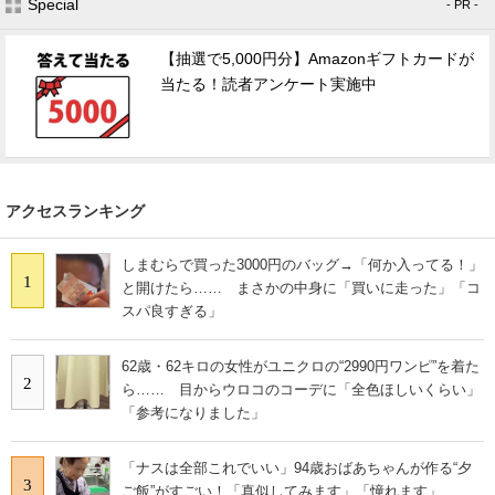
Special
- PR -
【抽選で5,000円分】Amazonギフトカードが
当たる！読者アンケート実施中
アクセスランキング
しまむらで買った3000円のバッグ→「何か入ってる！」
1
と開けたら…… まさかの中身に「買いに走った」「コ
スパ良すぎる」
62歳・62キロの女性がユニクロの“2990円ワンピ”を着た
2
ら…… 目からウロコのコーデに「全色ほしいくらい」
「参考になりました」
「ナスは全部これでいい」94歳おばあちゃんが作る“夕
3
ご飯”がすごい！「真似してみます」「憧れます」