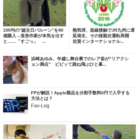
100均の“誕生日バルーン”を90
熱気球、架線接触でJR九州に遅
個購入→造形作家が本気を出す
延発生、その後順次運転再開
と……「すごっ」 ...
佐賀インターナショナル...
浜崎あゆみ、年越し舞台裏でのレア姿が“リアクシ
ョン満点” ビビッて跳ね飛ぶひと幕...
FPが解説！Apple製品を分割手数料0円で入手する
方法とは？
Fav-Log