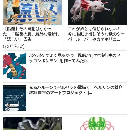
【話題】その発想はなかっ
これが紙とは信じられない！
た…！猛暑の夏、意外な場所に
今にも動き出しそうな紙のウー
「涼しい」広告
パールーパーやカマキリに...
(ねとらぼ)
ポケポケでよく見るやつ 風船だけで“流行中のド
ラゴンポケモン”を作ってみたら……...
光るバルーンでベルリンの壁描く ベルリンの壁崩
壊25周年のアートプロジェクト |...