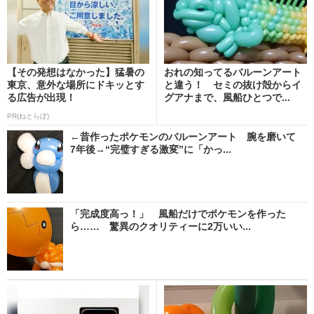
【その発想はなかった】猛暑の
おれの知ってるバルーンアート
東京、意外な場所にドキッとす
と違う！ セミの抜け殻からイ
る広告が出現！
グアナまで、風船ひとつで...
PR(ねとらぼ)
←昔作ったポケモンのバルーンアート 腕を磨いて
7年後→“完璧すぎる激変”に「かっ...
「完成度高っ！」 風船だけでポケモンを作った
ら…… 驚異のクオリティーに2万いい...