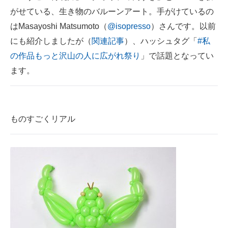
がせている、生き物のバルーンアート。手がけているの
ITの今と未来を見通す
はMasayoshi Matsumoto（
@isopresso
）さんです。以前
にも紹介しましたが（
関連記事
）、ハッシュタグ「
#私
スマホと通信の最新トレンド
の作品もっと沢山の人に広がれ祭り
」で話題となってい
進化するPCとデバイスの未来
ます。
好きが集まる 比べて選べる
ビジネスと働き方のヒント
ものすごくリアル
AI活用のいまが分かる
企業ITのトレンドを詳説
経営リーダーのコミュニティ
マーケ×ITの今がよく分かる
ITエンジニア向け専門サイト