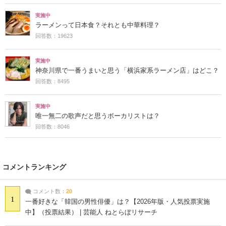
実施中
ラーメンって日本食？それとも中華料理？
回答数：19623
実施中
神奈川県で一番うまいと思う「横浜家系ラーメン店」はどこ？
回答数：8495
実施中
唯一無二の歌声だと思うボーカリストは？
回答数：8046
コメントランキング
コメント数：
20
1
一番好きな「韓国の男性俳優」は？【2026年版・人気投票実施
中】（投票結果） | 芸能人 ねとらぼリサーチ