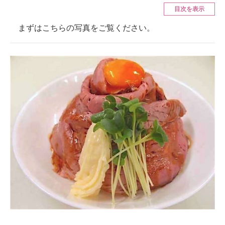
目次を表示
ITの今と未来を見通す
まずはこちらの写真をご覧ください。
スマホと通信の最新トレンド
進化するPCとデバイスの未来
好きが集まる 比べて選べる
ビジネスと働き方のヒント
AI活用のいまが分かる
企業ITのトレンドを詳説
経営リーダーのコミュニティ
マーケ×ITの今がよく分かる
ITエンジニア向け専門サイト