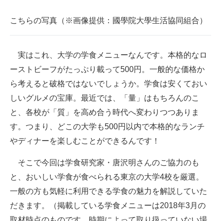
企業向けIT製品の総合サイト
こちらの写真（※画像提供：國學院大學生活協同組合）
IT製品の技術・比較・事例
製造業のIT導入・活用を支援
実はこれ、大学の学食メニューなんです。本格的なロ
ーストビーフがたっぷり載って500円。一般的な価格か
モノづくり技術者専門サイト
ら考えると破格ではないでしょうか。学食は安くておい
エレクトロニクス専門サイト
しいグルメの宝庫。最近では、「量」はもちろんのこ
と、各校が「質」を高め合う時代へ変わりつつありま
電子設計の基本と応用
す。つまり、どこの大学も500円以内で本格的なランチ
エネルギーの専門メディア
やディナーを楽しむことができるんです！
建設×テクノロジーの最前線
そこで今回は学食研究家・唐沢明さんのご協力のも
と、おいしい学食が食べられる東京の大学4校を厳選。
ちょっと気になるネットの話題
一般の方も気軽に利用できる学食の魅力を解説していた
だきます。（掲載している学食メニューは2018年3月の
取材時点のものです。時期によって取り扱っていない場