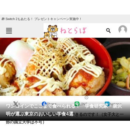
🎁 Switch 2もあたる！ プレゼントキャンペーン実施中！
ねとらぼメニュー
TOP
ニュース
エンタメ
クイズ
グルメ
地域
住まい
教育・育児
動物
リサーチ
2018/03/29 10:30（公開）
X
Share
LINE
hatena
会員記事
ワンコインでここまで食べられる！ 学食研究家・唐沢
明が選ぶ東京のおいしい学食4選
ほとんどの大学の学食は誰でも利用できるのです！（女子大と一
メディア
部の国立大学は不可）
注目記事を集めた総合ページ