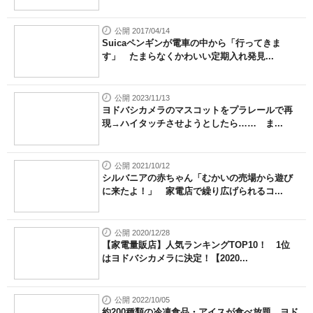
公開 2017/04/14
Suicaペンギンが電車の中から「行ってきま
す」 たまらなくかわいい定期入れ発見...
公開 2023/11/13
ヨドバシカメラのマスコットをプラレールで再
現→ハイタッチさせようとしたら…… ま...
公開 2021/10/12
シルバニアの赤ちゃん「むかいの売場から遊び
に来たよ！」 家電店で繰り広げられるコ...
公開 2020/12/28
【家電量販店】人気ランキングTOP10！ 1位
はヨドバシカメラに決定！【2020...
公開 2022/10/05
約200種類の冷凍食品・アイスが食べ放題 ヨド