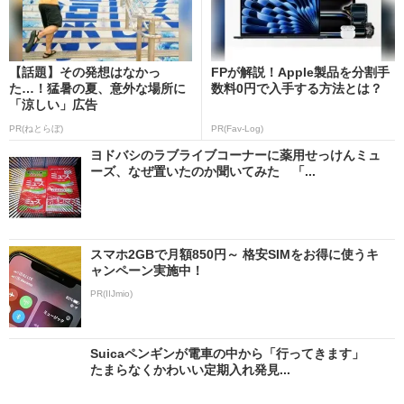
【話題】その発想はなかっ
FPが解説！Apple製品を分割手
た…！猛暑の夏、意外な場所に
数料0円で入手する方法とは？
「涼しい」広告
PR(ねとらぼ)
PR(Fav-Log)
ヨドバシのラブライブコーナーに薬用せっけんミュ
ーズ、なぜ置いたのか聞いてみた 「...
スマホ2GBで月額850円～ 格安SIMをお得に使うキ
ャンペーン実施中！
PR(IIJmio)
Suicaペンギンが電車の中から「行ってきます」
たまらなくかわいい定期入れ発見...