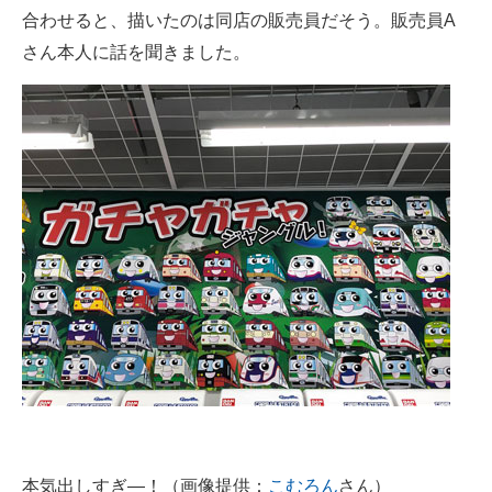
合わせると、描いたのは同店の販売員だそう。販売員A
企業向けIT製品の総合サイト
さん本人に話を聞きました。
IT製品の技術・比較・事例
製造業のIT導入・活用を支援
モノづくり技術者専門サイト
エレクトロニクス専門サイト
電子設計の基本と応用
エネルギーの専門メディア
建設×テクノロジーの最前線
ちょっと気になるネットの話題
本気出しすぎ―！（画像提供：
こむろん
さん）