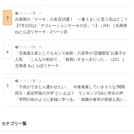
コメント数：
7
3
兵庫県の「ケーキ」の名店10選！ 一番うまいと思う店はどこ？
【7月12日は「デコレーションケーキの日」！】（2/4） | 兵庫県
ねとらぼリサーチ：2ページ目
コメント数：
5
4
「北海道土産としてもセンス抜群」六花亭の“店舗限定”お菓子が
人気 「こんなの初めて」「箱買いするべきだった」（1/2） |
北海道 ねとらぼリサーチ
コメント数：
3
5
「子供ができたら通わせたい」 今後発展していきそうな“関関
同立・産近甲龍の大学”といえば？ ランキング1位に学生の声
「学問の街のように多様に学べる」「就職や進学の実績も高い」
| 大学 ねとらぼリサーチ
カテゴリ一覧