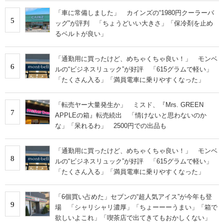
「車に常備しました」 カインズの“1980円クーラーバ
5
ッグ”が評判 「ちょうどいい大きさ」「保冷剤を止め
るベルトが良い」
「通勤用に買ったけど、めちゃくちゃ良い！」 モンベ
6
ルの“ビジネスリュック”が好評 「615グラムで軽い」
「たくさん入る」「満員電車に乗りやすくなった」
「転売ヤー大量発生か」 ミスド、『Mrs. GREEN
7
APPLEの箱』転売続出 「情けないと思わないのか
な」「呆れるわ」 2500円での出品も
「通勤用に買ったけど、めちゃくちゃ良い！」 モンベ
8
ルの“ビジネスリュック”が好評 「615グラムで軽い」
「たくさん入る」「満員電車に乗りやすくなった」
「6個買い占めた」セブンの“超人気アイス”が今年も登
9
場 「シャリシャリ濃厚」「ちょーーーうまい」「箱で
欲しいよこれ」「喫茶店で出てきてもおかしくない」