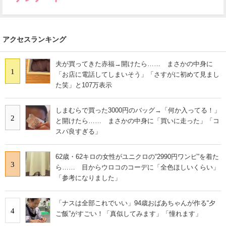
アクセスランキング
夫が買ってきた赤福→開けたら…… まさかの中身に
1
「お店に電話してしまいそう」「さすがに初めて見まし
た笑」と107万表示
しまむらで買った3000円のバッグ→「何か入ってる！」
2
と開けたら…… まさかの中身に「買いに走った」「コ
スパ良すぎる」
62歳・62キロの女性がユニクロの“2990円ワンピ”を着た
3
ら…… 目からウロコのコーデに「全色ほしいくらい」
「参考になりました」
「ナスは全部これでいい」94歳おばあちゃんが作る“夕
4
ご飯”がすごい！「真似してみます」「憧れます」