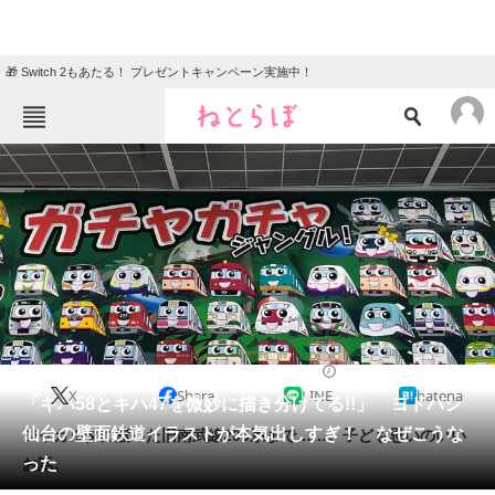
🎁 Switch 2もあたる！ プレゼントキャンペーン実施中！
ねとらぼメニュー
TOP
ニュース
エンタメ
クイズ
グルメ
地域
住まい
教育・育児
動物
リサーチ
2018/04/06 12:00（公開）
X
Share
LINE
hatena
会員記事
「キハ58とキハ47を微妙に描き分けてる!!」 ヨドバシ
仙台の壁面鉄道イラストが本気出しすぎ！ なぜこうな
ジャカルタに渡った旧南武線205系まで……。子ども思いのいい
メディア
った
お話。
注目記事を集めた総合ページ