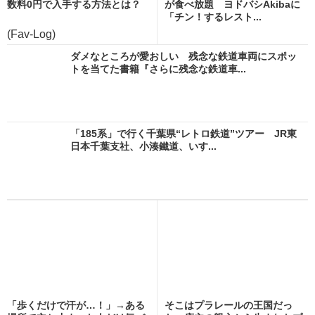
数料0円で入手する方法とは？
が食べ放題 ヨドバシAkibaに
「チン！するレスト...
(Fav-Log)
ダメなところが愛おしい 残念な鉄道車両にスポッ
トを当てた書籍『さらに残念な鉄道車...
「185系」で行く千葉県“レトロ鉄道”ツアー JR東
日本千葉支社、小湊鐵道、いす...
「歩くだけで汗が…！」→ある
そこはプラレールの王国だっ