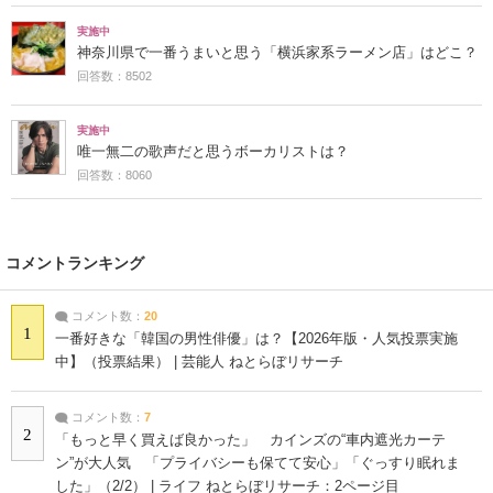
実施中
神奈川県で一番うまいと思う「横浜家系ラーメン店」はどこ？
回答数：8502
実施中
唯一無二の歌声だと思うボーカリストは？
回答数：8060
コメントランキング
コメント数：
20
1
一番好きな「韓国の男性俳優」は？【2026年版・人気投票実施
中】（投票結果） | 芸能人 ねとらぼリサーチ
コメント数：
7
2
「もっと早く買えば良かった」 カインズの“車内遮光カーテ
ン”が大人気 「プライバシーも保てて安心」「ぐっすり眠れま
した」（2/2） | ライフ ねとらぼリサーチ：2ページ目