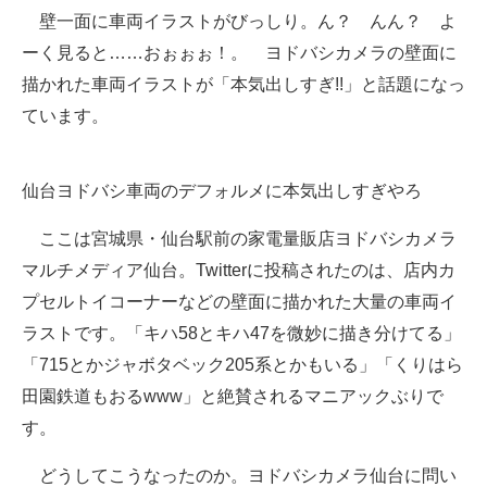
壁一面に車両イラストがびっしり。ん？ んん？ よ
ITの今と未来を見通す
ーく見ると……おぉぉぉ！。 ヨドバシカメラの壁面に
描かれた車両イラストが「本気出しすぎ!!」と話題になっ
スマホと通信の最新トレンド
ています。
進化するPCとデバイスの未来
好きが集まる 比べて選べる
仙台ヨドバシ車両のデフォルメに本気出しすぎやろ
ビジネスと働き方のヒント
ここは宮城県・仙台駅前の家電量販店ヨドバシカメラ
マルチメディア仙台。Twitterに投稿されたのは、店内カ
AI活用のいまが分かる
プセルトイコーナーなどの壁面に描かれた大量の車両イ
企業ITのトレンドを詳説
ラストです。「キハ58とキハ47を微妙に描き分けてる」
「715とかジャボタベック205系とかもいる」「くりはら
経営リーダーのコミュニティ
田園鉄道もおるwww」と絶賛されるマニアックぶりで
マーケ×ITの今がよく分かる
す。
ITエンジニア向け専門サイト
どうしてこうなったのか。ヨドバシカメラ仙台に問い