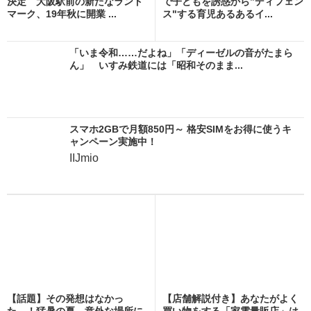
決定 大阪駅前の新たなランド
で子どもを誘惑から”ディフェン
マーク、19年秋に開業 ...
ス"する育児あるあるイ...
「いま令和……だよね」「ディーゼルの音がたまら
ん」 いすみ鉄道には「昭和そのまま...
スマホ2GBで月額850円～ 格安SIMをお得に使うキ
ャンペーン実施中！
IIJmio
【話題】その発想はなかっ
【店舗解説付き】あなたがよく
た…！猛暑の夏、意外な場所に
買い物をする「家電量販店」は