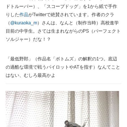
ドトルーパー）、「スコープドッグ」を1から紙で手作
ITの今と未来を見通す
りした
作品
がTwitterで絶賛されています。作者のクラ
（
@kuraoka_m
）さんは、なんと（制作当時）高校進学
スマホと通信の最新トレンド
目前の中学生。さては生まれながらのPS（パーフェクト
進化するPCとデバイスの未来
ソルジャー）だな！？
好きが集まる 比べて選べる
「最低野郎」（作品名「ボトムズ」の解釈の1つ。底辺
ビジネスと働き方のヒント
の過酷な環境で戦うパイロットやATを指す）なんてこと
AI活用のいまが分かる
はない、むしろ最高かよ
企業ITのトレンドを詳説
経営リーダーのコミュニティ
マーケ×ITの今がよく分かる
ITエンジニア向け専門サイト