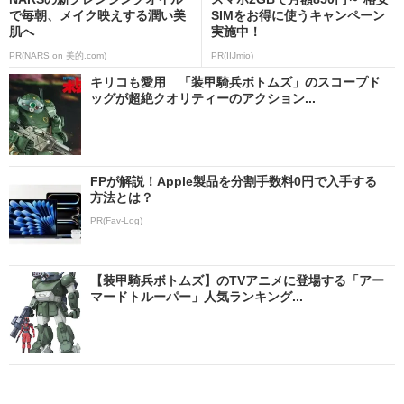
で毎朝、メイク映えする潤い美
SIMをお得に使うキャンペーン
肌へ
実施中！
PR(NARS on 美的.com)
PR(IIJmio)
キリコも愛用 「装甲騎兵ボトムズ」のスコープド
ッグが超絶クオリティーのアクション...
FPが解説！Apple製品を分割手数料0円で入手する
方法とは？
PR(Fav-Log)
【装甲騎兵ボトムズ】のTVアニメに登場する「アー
マードトルーパー」人気ランキング...