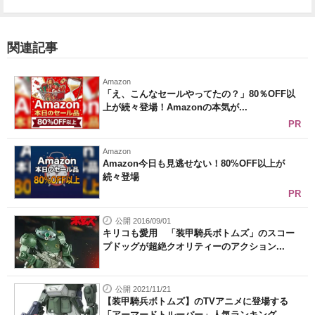
関連記事
Amazon
「え、こんなセールやってたの？」80％OFF以
上が続々登場！Amazonの本気が...
PR
Amazon
Amazon今日も見逃せない！80%OFF以上が
続々登場
PR
公開 2016/09/01
キリコも愛用 「装甲騎兵ボトムズ」のスコー
プドッグが超絶クオリティーのアクション...
公開 2021/11/21
【装甲騎兵ボトムズ】のTVアニメに登場する
「アーマードトルーパー」人気ランキング...