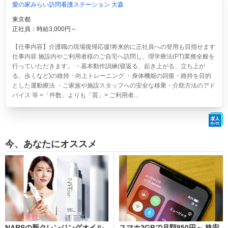
愛の家みらい訪問看護ステーション 大森
東京都
正社員：時給3,000円～
【仕事内容】介護職の現場復帰応援!将来的に正社員への登用も目指せます
仕事内容 施設内やご利用者様のご自宅へ訪問し、理学療法(PT)業務全般を
行っていただきます。 ・基本動作訓練(寝返る、起き上がる、立ち上が
る、歩くなど)の維持・向上トレーニング ・身体機能の回復・維持を目的
とした運動療法 ・ご家族や施設スタッフへの安全な移乗・介助方法のアド
バイス 等 <「件数」よりも「質」> ご利用者...
今、あなたにオススメ
NARSの新クレンジングオイル
スマホ2GBで月額850円～ 格安