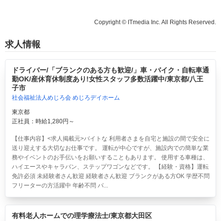
Copyright © ITmedia Inc. All Rights Reserved.
求人情報
ドライバー/「ブランクのある方も歓迎/」車・バイク・自転車通
勤OK/産休育休制度あり!女性スタッフ多数活躍中/東京都/八王
子市
社会福祉法人めじろ会 めじろデイホーム
東京都
正社員：時給1,280円～
【仕事内容】<求人掲載元>バイトな 利用者さまを自宅と施設の間で安全に
送り迎えする大切なお仕事です。 運転が中心ですが、施設内での簡単な業
務やイベントのお手伝いをお願いすることもあります。 使用する車種は、
ハイエースやキャラバン、ステップワゴンなどです。 【経験・資格】運転
免許必須 未経験者さん歓迎 経験者さん歓迎 ブランクがある方OK 学歴不問
フリーターの方活躍中 年齢不問 パ...
有料老人ホームでの理学療法士/東京都大田区