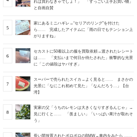
れは買わなきゃでしょ！」 「すっごい上手お買い物」
と自画自賛
家にあるミニハギレ→“セリアのリング”を付けた
5
ら…… 完成したアイテムに「雨の日でもテンション上
がりますね」
セカストに50着以上の服を買取依頼→渡されたレシート
6
は…… 「支払いまで何日か待たされた」衝撃的な光景
に「この値段はヤバすぎ」
スーパーで売られたスイカ→よく見ると…… まさかの
7
光景に「なにこれ初めて見た」「なんだろう…」【台
湾】
実家の父「うちのレモンは大きくなりすぎるんじゃ」→
8
見に行くと…… 「羨ましい」「いっぱい果汁が取れそ
う」
長い間放置されたボロボロのBMW→車内をみたら ……