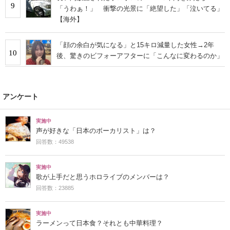
9
「うわぁ！」 衝撃の光景に「絶望した」「泣いてる」
【海外】
「顔の余白が気になる」と15キロ減量した女性→2年
10
後、驚きのビフォーアフターに「こんなに変わるのか」
アンケート
実施中
声が好きな「日本のボーカリスト」は？
回答数：49538
実施中
歌が上手だと思うホロライブのメンバーは？
回答数：23885
実施中
ラーメンって日本食？それとも中華料理？