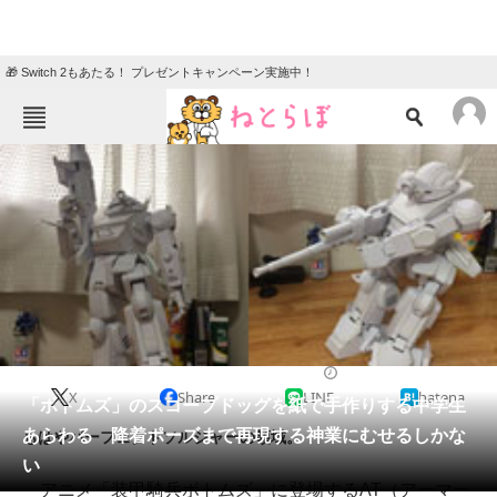
🎁 Switch 2もあたる！ プレゼントキャンペーン実施中！
ねとらぼメニュー
TOP
ニュース
エンタメ
クイズ
グルメ
地域
住まい
教育・育児
動物
リサーチ
2018/04/10 21:00（公開）
X
Share
LINE
hatena
会員記事
「ボトムズ」のスコープドッグを紙で手作りする中学生
あらわる 降着ポーズまで再現する神業にむせるしかな
もはやパーフェクトソルジャーの領域。
メディア
い
アニメ「装甲騎兵ボトムズ」に登場するAT（アーマー
注目記事を集めた総合ページ