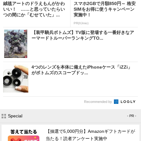
絨毯アートのドラえもんがかわ
スマホ2GBで月額850円～ 格安
いい！ ……と思っていたらい
SIMをお得に使うキャンペーン
つの間にか「むせていた」...
実施中！
PR(IIJmio)
【装甲騎兵ボトムズ】TV版に登場する一番好きなア
ーマードトルーパーランキングTO...
4つのレンズを本体に備えたiPhoneケース「iZZi」
がボトムズのスコープドッ...
Recommended by
Special
- PR -
【抽選で5,000円分】Amazonギフトカードが
当たる！読者アンケート実施中