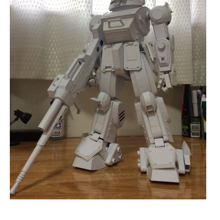
企業向けIT製品の総合サイト
IT製品の技術・比較・事例
製造業のIT導入・活用を支援
モノづくり技術者専門サイト
エレクトロニクス専門サイト
電子設計の基本と応用
エネルギーの専門メディア
建設×テクノロジーの最前線
ちょっと気になるネットの話題