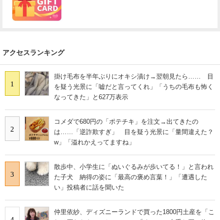
アクセスランキング
掛け毛布を半年ぶりにオキシ漬け→翌朝見たら…… 目
1
を疑う光景に「嘘だと言ってくれ」「うちの毛布も怖く
なってきた」と627万表示
コメダで680円の「ポテチキ」を注文→出てきたの
2
は……「逆詐欺すぎ」 目を疑う光景に「量間違えた？
w」「溢れかえってますね」
散歩中、小学生に「ぬいぐるみが歩いてる！」と言われ
3
た子犬 納得の姿に「最高の褒め言葉！」「遭遇した
い」投稿者に話を聞いた
仲里依紗、ディズニーランドで買った1800円土産を「こ
4