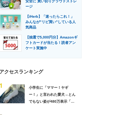
安全に 買い切りクラウドストレ
門メディア
建設×テクノロジーの最前線
ージ
【iHerb】「迷ったらこれ！」
みんなが"リピ買い"している人
気商品
【抽選で5,000円分】Amazonギ
フトカードが当たる！読者アン
ケート実施中
アクセスランキング
1
小学生に「ママー！ヤギ
ー！」と言われた愛犬→とん
でもない姿が480万表示「ど
う見ても犬ですけど？って顔