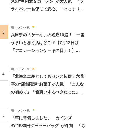
ズの“車内遮光カーテン”が大人気 「プ
ライバシーも保てて安心」「ぐっすり眠
れました」（2/2） | ライフ ねとらぼリ
サーチ：2ページ目
コメント数：
7
3
兵庫県の「ケーキ」の名店10選！ 一番
うまいと思う店はどこ？【7月12日は
「デコレーションケーキの日」！】
（2/4） | 兵庫県 ねとらぼリサーチ：2ペ
ージ目
コメント数：
5
4
「北海道土産としてもセンス抜群」六花
亭の“店舗限定”お菓子が人気 「こんな
の初めて」「箱買いするべきだった」
（1/2） | 北海道 ねとらぼリサーチ
コメント数：
4
5
「車に常備しました」 カインズ
の“1980円クーラーバッグ”が評判 「ち