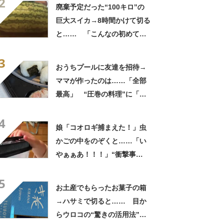
2
してる」「ストレス消え去っ
廃棄予定だった“100キロ”の
た」
巨大スイカ→8時間かけて切る
と…… 「こんなの初めて見
た」まさかの中身が450万再
3
生「すごすぎやろw」
おうちプールに友達を招待→
ママが作ったのは……「全部
最高」 “圧巻の料理”に「う
っひょ～！」「勝手におっじ
4
ゃまっしまーーす！」
娘「コオロギ捕まえた！」虫
かごの中をのぞくと……「い
やぁぁあ！！！」“衝撃事
実”が160万再生「知らぬが
5
仏」
お土産でもらったお菓子の箱
→ハサミで切ると…… 目か
らウロコの“驚きの活用法”に