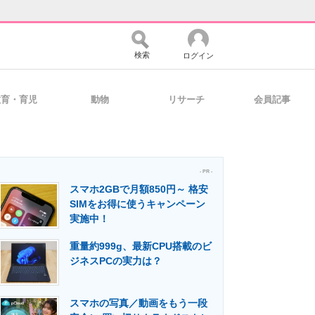
検索
ログイン
教育・育児
動物
リサーチ
会員記事
バイスの未来
好きが集まる 比べて選べる
- PR -
スマホ2GBで月額850円～ 格安
コミュニティ
マーケ×ITの今がよく分かる
SIMをお得に使うキャンペーン
実施中！
重量約999g、最新CPU搭載のビ
・活用を支援
ジネスPCの実力は？
スマホの写真／動画をもう一段