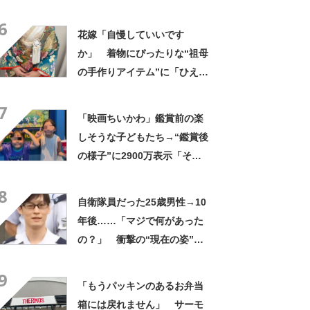
「知らなかった…」「発想力
6
が羨ましい」
花嫁「自慢していいです
か」 着物にぴったりな“祖母
の手作りアイテム”に「ひえ
ー！」「センスが素晴らし
7
い」「モデルさんかと」
「映画ちいかわ」鑑賞前の楽
しそうな子どもたち→“鑑賞後
の様子”に2900万表示「そう
なるわなw」「分かるよ」
8
「いったい何が」
自衛隊員だった25歳男性→10
年後……「マジで何があった
の？」 衝撃の“現在の姿”が
180万再生「別人…？」「好
9
きに生きんしゃい」
「もうパッキンのあるお弁当
箱には戻れません」 サーモ