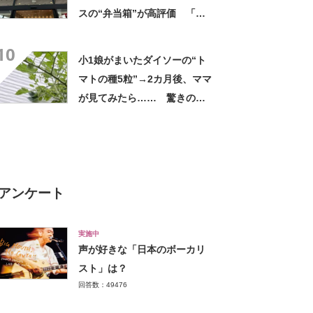
スの“弁当箱”が高評価 「想
像以上に洗いやすい」「ご飯
10
もへばりつかない」
小1娘がまいたダイソーの“ト
マトの種5粒”→2カ月後、ママ
が見てみたら…… 驚きの光
景に「凄い！」「ダイソー種
ハマりそう」
アンケート
実施中
声が好きな「日本のボーカリ
スト」は？
回答数：49476