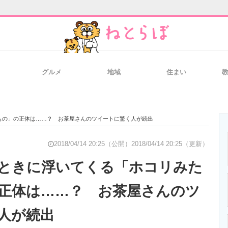
グルメ
地域
住まい
と未来を見通す
スマホと通信の最新トレンド
進化するPCとデ
もの」の正体は……？ お茶屋さんのツイートに驚く人が続出
のいまが分かる
企業ITのトレンドを詳説
経営リーダーの
2018/04/14 20:25（公開）
2018/04/14 20:25（更新）
ときに浮いてくる「ホコリみた
正体は……？ お茶屋さんのツ
T製品の総合サイト
IT製品の技術・比較・事例
製造業のIT導入
人が続出