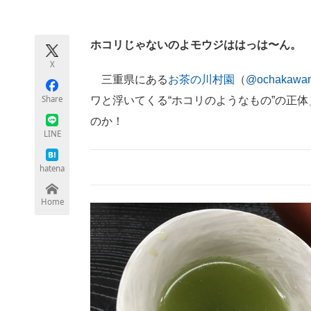
モノづくり技術者専門サイト
エレクトロ
ホコリじゃないのよモウジははっは〜ん。
X
ちょっと気になるネットの話題
三重県にある
お茶の川村園
（
@ochakawa
Share
ワと浮いてくる“ホコリのようなもの”の正
のか！
LINE
hatena
Home