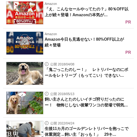
Amazon
「え、こんなセールやってたの？」80％OFF以
上が続々登場！Amazonの本気が...
PR
Amazon
Amazon今日も見逃せない！80%OFF以上が
続々登場
PR
公開 2018/04/08
「鬼ごっこたのしー！」 レトリバーなのにボ
ールをレトリーブ（もってこい）できない...
公開 2018/05/13
飼い主さんとたのしいイチゴ狩りだったのに
ー！ 物怖じしない後輩ワンコの登場で弱気...
公開 2022/04/24
生後11カ月のゴールデンレトリバーを抱っこで
体重測定→飼い主「おっも！」 29キ...