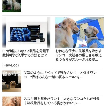
FPが解説！Apple製品を分割手
おねむな子犬に先輩風を吹かす
数料0円で入手する方法とは？
ワンコ 犬社会の厳しさを教え
るつもりがスルーされる姿...
(Fav-Log)
父親のように「ベッドで寝なさい！」と促すワン
コ “夜はみんな一緒に寝るルール”を...
ススキ畑を探検だワン！ 大きなワンコたちが仲良
く箱根旅行をしている姿がかわいい ...