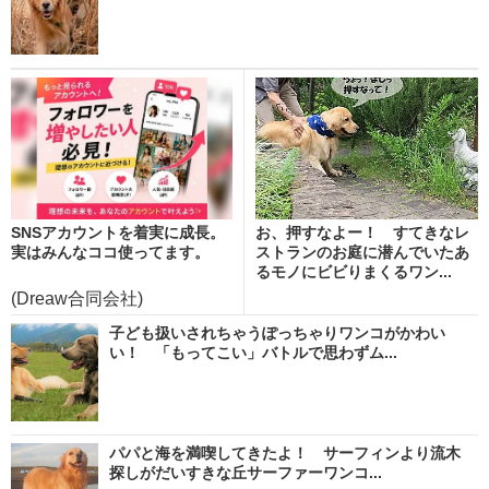
SNSアカウントを着実に成長。
お、押すなよー！ すてきなレ
実はみんなココ使ってます。
ストランのお庭に潜んでいたあ
るモノにビビりまくるワン...
(Dreaw合同会社)
子ども扱いされちゃうぽっちゃりワンコがかわい
い！ 「もってこい」バトルで思わずム...
パパと海を満喫してきたよ！ サーフィンより流木
探しがだいすきな丘サーファーワンコ...