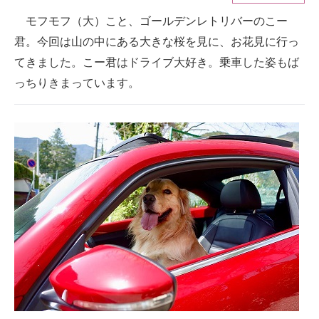
モフモフ（大）こと、ゴールデンレトリバーのこー
ITの今と未来を見通す
君。今回は山の中にある大きな桜を見に、お花見に行っ
スマホと通信の最新トレンド
てきました。こー君はドライブ大好き。乗車した姿もば
っちりきまっています。
進化するPCとデバイスの未来
好きが集まる 比べて選べる
ビジネスと働き方のヒント
AI活用のいまが分かる
企業ITのトレンドを詳説
経営リーダーのコミュニティ
マーケ×ITの今がよく分かる
ITエンジニア向け専門サイト