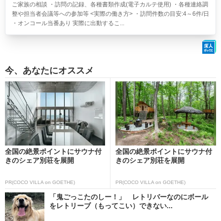
ご家族の相談 ・訪問の記録、各種書類作成(電子カルテ使用) ・各種連絡調
整や担当者会議等への参加等 <実際の働き方> ・訪問件数の目安:4～6件/日
・オンコール当番あり 実際に出動するこ...
今、あなたにオススメ
全国の絶景ポイントにサウナ付
全国の絶景ポイントにサウナ付
きのシェア別荘を展開
きのシェア別荘を展開
PR(COCO VILLA on GOETHE)
PR(COCO VILLA on GOETHE)
「鬼ごっこたのしー！」 レトリバーなのにボール
をレトリーブ（もってこい）できない...