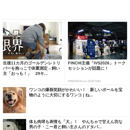
生後11カ月のゴールデンレトリ
FINCHI主催「IVS2026」トーク
バーを抱っこで体重測定→飼い
セッションが話題に！
主「おっも！」 29キ...
PR(FINCHI on GOETHE)
ワンコの爆裂笑顔がかわいい！ 新しいボールを宝
物のように大切にするワンコ | ね...
体も肉球も表情も「大」！ やんちゃで甘えん坊な
男の子・こー君と飼い主さんのドタバ...