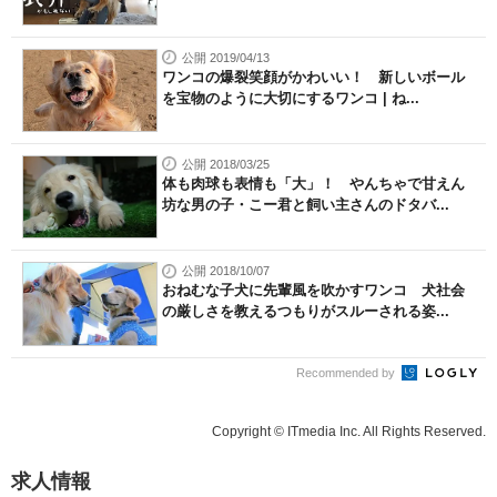
公開 2019/04/13
ワンコの爆裂笑顔がかわいい！ 新しいボール
を宝物のように大切にするワンコ | ね...
公開 2018/03/25
体も肉球も表情も「大」！ やんちゃで甘えん
坊な男の子・こー君と飼い主さんのドタバ...
公開 2018/10/07
おねむな子犬に先輩風を吹かすワンコ 犬社会
の厳しさを教えるつもりがスルーされる姿...
Recommended by
Copyright © ITmedia Inc. All Rights Reserved.
求人情報