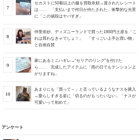
セカストに50着以上の服を買取依頼→渡されたレシート
7
は…… 「支払いまで何日か待たされた」衝撃的な光景
に「この値段はヤバすぎ」
仲里依紗、ディズニーランドで買った1800円土産を「こ
8
れは買わなきゃでしょ！」 「すっごい上手お買い物」
と自画自賛
家にあるミニハギレ→“セリアのリング”を付けた
9
ら…… 完成したアイテムに「雨の日でもテンション上
がりますね」
あまりにも「買って～」と言っているようなナスを購入
10
→愛らしすぎる姿に「切るのがもったいない」「ナスが
可愛いって初めて」
アンケート