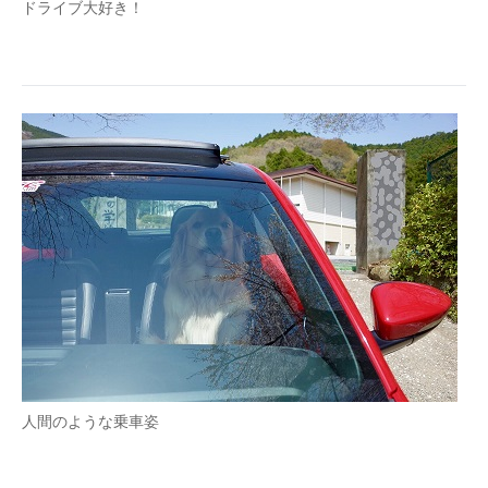
ドライブ大好き！
企業向けIT製品の総合サイト
IT製品の技術・比較・事例
製造業のIT導入・活用を支援
モノづくり技術者専門サイト
エレクトロニクス専門サイト
電子設計の基本と応用
エネルギーの専門メディア
建設×テクノロジーの最前線
ちょっと気になるネットの話題
人間のような乗車姿