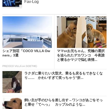
Fav-Log
シェア別荘「COCO VILLA Ow
ママorお兄ちゃん、究極の選択
ners」3選
を迫られたデカワンコ 今夜誰
と寝るかマジで悩む表情...
PR(COCO VILLA on GOETHE)
ラクダに乗りたい大型犬、乗るも戻るもできなくな
り…… かわいすぎて笑っちゃう“折...
飼い主が手のひらを差し出す→ワンコがあごをそっ
と乗せ「てへっ」 カップルのような...