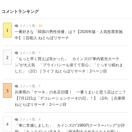
コメントランキング
コメント数：
21
1
一番好きな「韓国の男性俳優」は？【2026年版・人気投票実施
中】 | 芸能人 ねとらぼリサーチ
コメント数：
7
2
「もっと早く買えば良かった」 カインズの“車内遮光カーテ
ン”が大人気 「プライバシーも保てて安心」「ぐっすり眠れま
した」（2/2） | ライフ ねとらぼリサーチ：2ページ目
コメント数：
7
3
兵庫県の「ケーキ」の名店10選！ 一番うまいと思う店はどこ？
【7月12日は「デコレーションケーキの日」！】（2/4） | 兵庫県
ねとらぼリサーチ：2ページ目
コメント数：
4
4
「車に常備しました」 カインズの“1980円クーラーバッグ”が評
判 「ちょうどいい大きさ」「保冷剤を止めるベルトが良い」