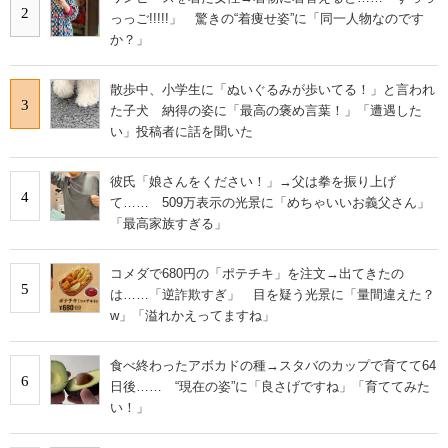
2
っっご!!!!!」 驚きの“着痩せ姿”に「同一人物なのです
か？」
散歩中、小学生に「ぬいぐるみが歩いてる！」と言われ
3
た子犬 納得の姿に「最高の褒め言葉！」「遭遇した
い」投稿者に話を聞いた
彼氏「娘さんをください！」→父は拳を振り上げ
4
て…… 509万表示の光景に「めちゃいいお義父さん」
「最高家族すぎる」
コメダで680円の「ポテチキ」を注文→出てきたの
5
は……「逆詐欺すぎ」 目を疑う光景に「量間違えた？
w」「溢れかえってますね」
食べ終わったアボカドの種→スタバのカップで育てて64
6
日後…… “現在の姿”に「良さげですね」「育ててみた
い！」