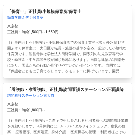
「保育士」正社員/小規模保育所/保育士
簡野学園ふぞく保育室
東京都
正社員：時給1,500円～1,650円
【仕事内容】<仕事内容> 小規模保育園での保育士業務 <求人PR> 簡野学
園ふぞく保育室は、大田区が職員・施設の基準を定め、認定した小規模な
保育所です。運営母体は学校法人簡野学園で、同系列の幼児教育専門学
校・幼稚園・中学高等学校が同じ敷地にあります。当園は建物の1階部分
にあり、園児たちの行動が見守りやすいのがポイントです。 当園では、
「保護者とともに子育てをします」をモットーに掲げています。園児...
「看護師・准看護師」正社員/訪問看護ステーション/正看護師
訪問看護ステーション東大前
東京都
正社員：時給1,800円～
【仕事内容】<仕事内容> ご自宅で生活をされる利用者様への訪問看護業務
をお願いします。 <具体的には…> ・バイタルサインチェック、症状の観
察 ・療養指導、医療処置、身体介護 ・医療機器の管理 ・利用者様とその