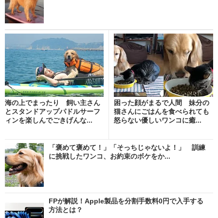
海の上でまったり 飼い主さん
困った顔がまるで人間 妹分の
とスタンドアップパドルサーフ
猫さんにごはんを食べられても
ィンを楽しんでごきげんな...
怒らない優しいワンコに癒...
「褒めて褒めて！」「そっちじゃないよ！」 訓練
に挑戦したワンコ、お約束のボケをか...
FPが解説！Apple製品を分割手数料0円で入手する
方法とは？