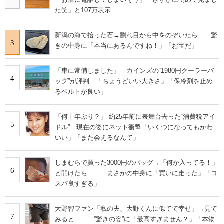
た笑」と107万表示
新潟の海で拾った石→割れ目から中をのぞいたら……驚
3
きの中身に「本当にあるんですね！」「お宝だ」
「車に常備しました」 カインズの“1980円クーラーバ
4
ッグ”が評判 「ちょうどいい大きさ」「保冷剤を止め
るベルトが良い」
「何十年ぶり？」 約25年前に表舞台去った“消費税アイ
5
ドル” 現在の姿にネット衝撃「いくつになってもかわ
いい」「また会えるなんて」
しまむらで買った3000円のバッグ→「何か入ってる！」
6
と開けたら…… まさかの中身に「買いに走った」「コ
スパ良すぎる」
大野智ファン「私の夫、大野くんに似てて幸せ」→見て
7
みると…… ‟驚きの姿”に「最高すぎません？」「本物