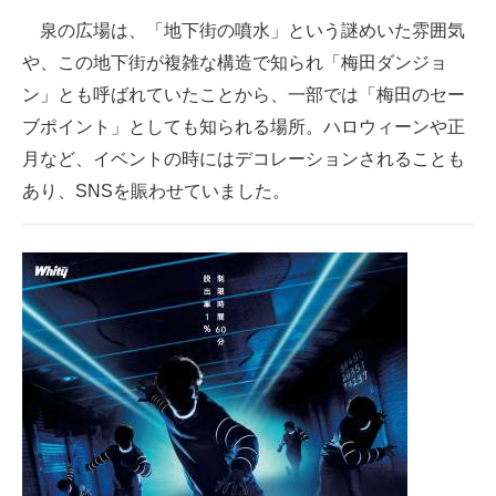
企業向けIT製品の総合サイト
泉の広場は、「地下街の噴水」という謎めいた雰囲気
や、この地下街が複雑な構造で知られ「梅田ダンジョ
IT製品の技術・比較・事例
ン」とも呼ばれていたことから、一部では「梅田のセー
製造業のIT導入・活用を支援
ブポイント」としても知られる場所。ハロウィーンや正
月など、イベントの時にはデコレーションされることも
モノづくり技術者専門サイト
あり、SNSを賑わせていました。
エレクトロニクス専門サイト
電子設計の基本と応用
エネルギーの専門メディア
建設×テクノロジーの最前線
ちょっと気になるネットの話題