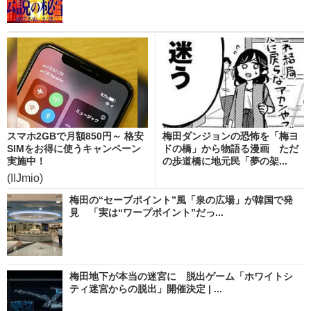
スマホ2GBで月額850円～ 格安
梅田ダンジョンの恐怖を「梅ヨ
SIMをお得に使うキャンペーン
ドの橋」から物語る漫画 ただ
実施中！
の歩道橋に地元民「夢の架...
(IIJmio)
梅田の“セーブポイント”風「泉の広場」が韓国で発
見 「実は“ワープポイント”だっ...
梅田地下が本当の迷宮に 脱出ゲーム「ホワイトシ
ティ迷宮からの脱出」開催決定 | ...