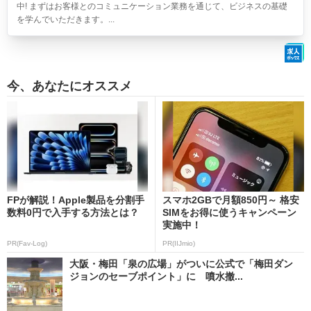
中! まずはお客様とのコミュニケーション業務を通じて、ビジネスの基礎
を学んでいただきます。...
今、あなたにオススメ
FPが解説！Apple製品を分割手
スマホ2GBで月額850円～ 格安
数料0円で入手する方法とは？
SIMをお得に使うキャンペーン
実施中！
PR(Fav-Log)
PR(IIJmio)
大阪・梅田「泉の広場」がついに公式で「梅田ダン
ジョンのセーブポイント」に 噴水撤...