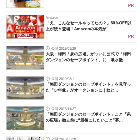
PR
Amazon
「え、こんなセールやってたの？」80％OFF以
上が続々登場！Amazonの本気が...
PR
公開 2019/03/29
大阪・梅田「泉の広場」がついに公式で「梅田
ダンジョンのセーブポイント」に 噴水撤...
公開 2019/08/11
「梅田ダンジョンのセーブポイント」を見守っ
た「少年像」がオークションに | ねと...
公開 2018/11/27
「梅田ダンジョンのセーブポイント」こと「泉
の広場」撤去前に“最後にしたいこと”募...
公開 2018/05/28