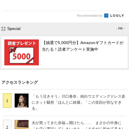
Recommended by
Special
- PR -
【抽選で5,000円分】Amazonギフトカードが
当たる！読者アンケート実施中
アクセスランキング
「もう泣きそう」川口春奈、純白ウエディングドレス姿
1
にネット騒然「ほんとに綺麗」「この笑顔が切なすぎ
る」
夫が買ってきた赤福→開けたら…… まさかの中身に
2
「お店に電話してしまいそう」「さすがに初めて見まし