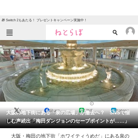
🎁 Switch 2もあたる！ プレゼントキャンペーン実施中！
ねとらぼメニュー
TOP
ニュース
エンタメ
クイズ
グルメ
地域
住まい
教育・育児
動物
リサーチ
2018/04/26 22:20（公開）
X
Share
LINE
hatena
会員記事
大阪の地下街にある「泉の広場」が撤去へ？ SNSで惜
しむ声続出「梅田ダンジョンのセーブポイントが……」
難攻不落のダンジョンになってしまう。
メディア
大阪・梅田の地下街「ホワイティうめだ」にある泉の
注目記事を集めた総合ページ