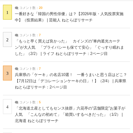
コメント数：
20
1
一番好きな「韓国の男性俳優」は？【2026年版・人気投票実施
中】（投票結果） | 芸能人 ねとらぼリサーチ
コメント数：
7
2
「もっと早く買えば良かった」 カインズの“車内遮光カーテ
ン”が大人気 「プライバシーも保てて安心」「ぐっすり眠れま
した」（2/2） | ライフ ねとらぼリサーチ：2ページ目
コメント数：
7
3
兵庫県の「ケーキ」の名店10選！ 一番うまいと思う店はどこ？
【7月12日は「デコレーションケーキの日」！】（2/4） | 兵庫県
ねとらぼリサーチ：2ページ目
コメント数：
5
4
「北海道土産としてもセンス抜群」六花亭の“店舗限定”お菓子が
人気 「こんなの初めて」「箱買いするべきだった」（1/2） |
北海道 ねとらぼリサーチ