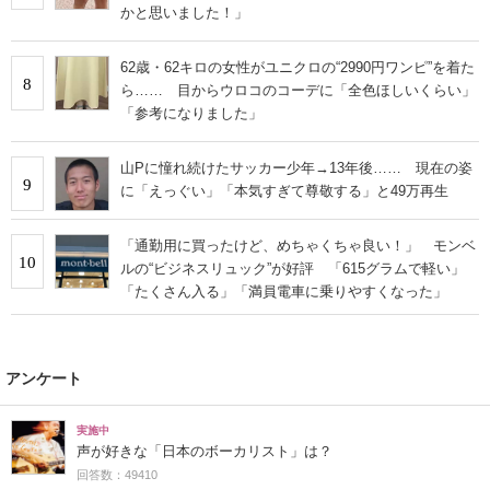
かと思いました！」
62歳・62キロの女性がユニクロの“2990円ワンピ”を着た
8
ら…… 目からウロコのコーデに「全色ほしいくらい」
「参考になりました」
山Pに憧れ続けたサッカー少年→13年後…… 現在の姿
9
に「えっぐい」「本気すぎて尊敬する」と49万再生
「通勤用に買ったけど、めちゃくちゃ良い！」 モンベ
10
ルの“ビジネスリュック”が好評 「615グラムで軽い」
「たくさん入る」「満員電車に乗りやすくなった」
アンケート
実施中
声が好きな「日本のボーカリスト」は？
回答数：49410