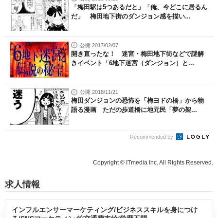
「梅田駅は5つあるだと」「俺、今どこに居るん
だ」 梅田地下街のダンジョン感を描い...
公開 2017/02/07
開き直ったな！ 迷宮・梅田地下街などで謎解
きイベント「6地下迷宮（ダンジョン）と...
公開 2018/11/21
梅田ダンジョンの恐怖を「梅ヨドの橋」から物
語る漫画 ただの歩道橋に地元民「夢の架...
Recommended by
Copyright © ITmedia Inc. All Rights Reserved.
求人情報
インフルエンサーマーケティング/ビジネススキルを身につけ