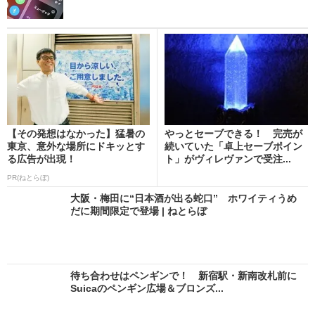
【その発想はなかった】猛暑の
やっとセーブできる！ 完売が
東京、意外な場所にドキッとす
続いていた「卓上セーブポイン
る広告が出現！
ト」がヴィレヴァンで受注...
PR(ねとらぼ)
大阪・梅田に“日本酒が出る蛇口” ホワイティうめ
だに期間限定で登場 | ねとらぼ
待ち合わせはペンギンで！ 新宿駅・新南改札前に
Suicaのペンギン広場＆ブロンズ...