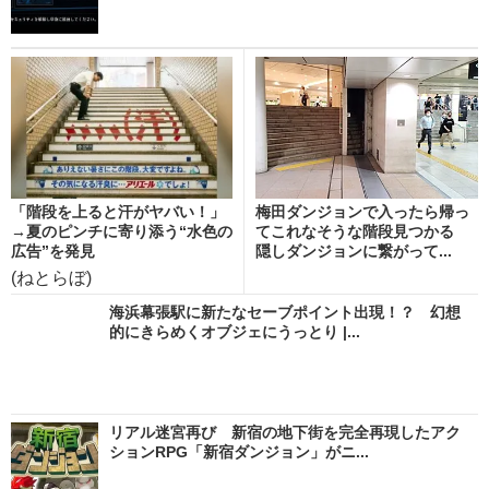
「階段を上ると汗がヤバい！」
梅田ダンジョンで入ったら帰っ
→夏のピンチに寄り添う“水色の
てこれなそうな階段見つかる
広告”を発見
隠しダンジョンに繋がって...
(ねとらぼ)
海浜幕張駅に新たなセーブポイント出現！？ 幻想
的にきらめくオブジェにうっとり |...
リアル迷宮再び 新宿の地下街を完全再現したアク
ションRPG「新宿ダンジョン」がニ...