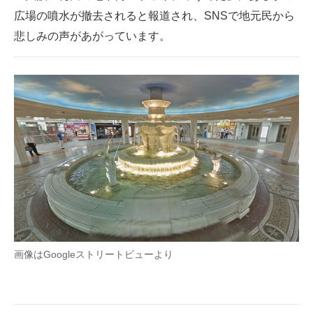
広場の噴水が撤去されると報道され、SNSで地元民から
ITの今と未来を見通す
悲しみの声があがっています。
スマホと通信の最新トレンド
進化するPCとデバイスの未来
好きが集まる 比べて選べる
ビジネスと働き方のヒント
AI活用のいまが分かる
企業ITのトレンドを詳説
経営リーダーのコミュニティ
画像はGoogleストリートビューより
マーケ×ITの今がよく分かる
ITエンジニア向け専門サイト