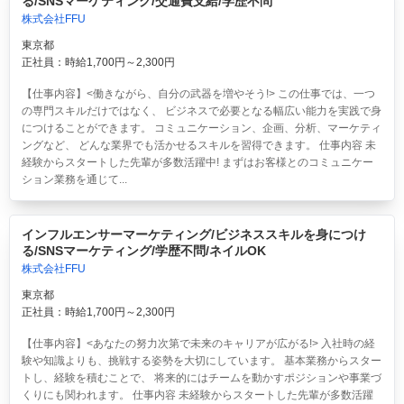
る/SNSマーケティング/交通費支給/学歴不問
株式会社FFU
東京都
正社員：時給1,700円～2,300円
【仕事内容】<働きながら、自分の武器を増やそう!> この仕事では、一つ
の専門スキルだけではなく、 ビジネスで必要となる幅広い能力を実践で身
につけることができます。 コミュニケーション、企画、分析、マーケティ
ングなど、 どんな業界でも活かせるスキルを習得できます。 仕事内容 未
経験からスタートした先輩が多数活躍中! まずはお客様とのコミュニケー
ション業務を通じて...
インフルエンサーマーケティング/ビジネススキルを身につけ
る/SNSマーケティング/学歴不問/ネイルOK
株式会社FFU
東京都
正社員：時給1,700円～2,300円
【仕事内容】<あなたの努力次第で未来のキャリアが広がる!> 入社時の経
験や知識よりも、挑戦する姿勢を大切にしています。 基本業務からスター
トし、経験を積むことで、 将来的にはチームを動かすポジションや事業づ
くりにも関われます。 仕事内容 未経験からスタートした先輩が多数活躍