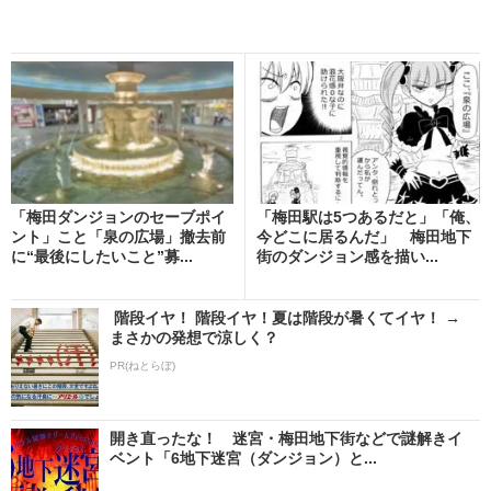
「梅田ダンジョンのセーブポイ
「梅田駅は5つあるだと」「俺、
ント」こと「泉の広場」撤去前
今どこに居るんだ」 梅田地下
に“最後にしたいこと”募...
街のダンジョン感を描い...
階段イヤ！ 階段イヤ！夏は階段が暑くてイヤ！ →
まさかの発想で涼しく？
PR(ねとらぼ)
開き直ったな！ 迷宮・梅田地下街などで謎解きイ
ベント「6地下迷宮（ダンジョン）と...