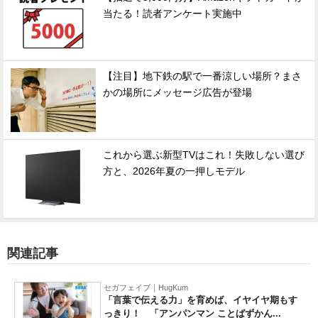
当たる！読者アンケート実施中
【注目】地下鉄の駅で一番涼しい場所？まさ
かの場所にメッセージ広告が登場
これから選ぶ新型TVはこれ！失敗しない選び
方と、2026年夏の一押しモデル
関連記事
セガフェイブ｜HugKum
「言葉で伝える力」を育めば、イヤイヤ期もす
っきり！ 「アンパンマン ことばずかん...