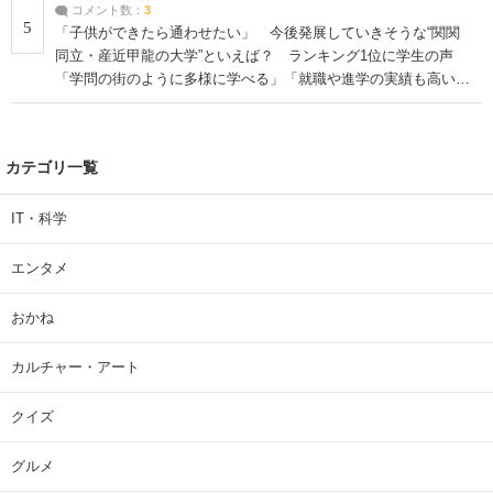
コメント数：
3
5
「子供ができたら通わせたい」 今後発展していきそうな“関関
同立・産近甲龍の大学”といえば？ ランキング1位に学生の声
「学問の街のように多様に学べる」「就職や進学の実績も高い」
| 大学 ねとらぼリサーチ
カテゴリ一覧
IT・科学
エンタメ
おかね
カルチャー・アート
クイズ
グルメ