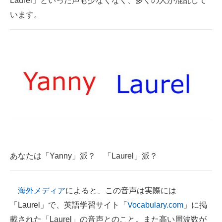
Laurel」といった声も少なくなく、多くの人が混乱して
企業向けIT製品の総合サイト
います。
IT製品の技術・比較・事例
製造業のIT導入・活用を支援
モノづくり技術者専門サイト
エレクトロニクス専門サイト
電子設計の基本と応用
エネルギーの専門メディア
あなたは「Yanny」派？ 「Laurel」派？
建設×テクノロジーの最前線
ちょっと気になるネットの話題
海外メディア
によると、この音声は実際には
「Laurel」で、英語学習サイト「
Vocabulary.com
」に掲
載された「Laurel」の音声とのこと。また高い周波数が