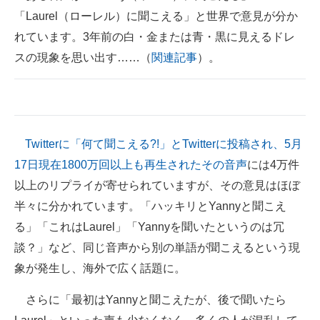
「Laurel（ローレル）に聞こえる」と世界で意見が分か
ITの今と未来を見通す
れています。3年前の白・金または青・黒に見えるドレ
スの現象を思い出す……（
関連記事
）。
スマホと通信の最新トレンド
進化するPCとデバイスの未来
好きが集まる 比べて選べる
Twitterに「何て聞こえる?!」とTwitterに投稿され、5月
ビジネスと働き方のヒント
17日現在1800万回以上も再生されたその音声
には4万件
AI活用のいまが分かる
以上のリプライが寄せられていますが、その意見はほぼ
半々に分かれています。「ハッキリとYannyと聞こえ
企業ITのトレンドを詳説
る」「これはLaurel」「Yannyを聞いたというのは冗
経営リーダーのコミュニティ
談？」など、同じ音声から別の単語が聞こえるという現
象が発生し、海外で広く話題に。
マーケ×ITの今がよく分かる
さらに「最初はYannyと聞こえたが、後で聞いたら
ITエンジニア向け専門サイト