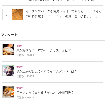
キッチンでバッタを発見→近付いてみると…… まさか
10
の正体に驚き「ヒィっ！」「心臓に悪いよね、、、」
アンケート
実施中
声が好きな「日本のボーカリスト」は？
回答数：49393
実施中
歌が上手だと思うホロライブのメンバーは？
回答数：23835
実施中
ラーメンって日本食？それとも中華料理？
回答数：19628