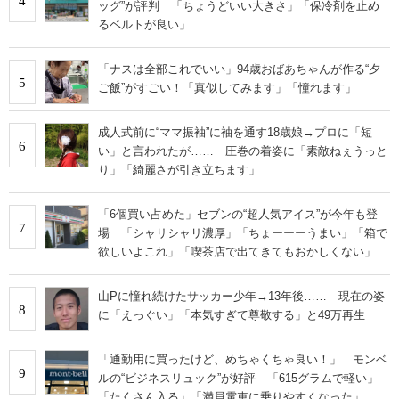
4
ッグ”が評判 「ちょうどいい大きさ」「保冷剤を止め
るベルトが良い」
「ナスは全部これでいい」94歳おばあちゃんが作る“夕
5
ご飯”がすごい！「真似してみます」「憧れます」
成人式前に“ママ振袖”に袖を通す18歳娘→プロに「短
6
い」と言われたが…… 圧巻の着姿に「素敵ねぇうっと
り」「綺麗さが引き立ちます」
「6個買い占めた」セブンの“超人気アイス”が今年も登
7
場 「シャリシャリ濃厚」「ちょーーーうまい」「箱で
欲しいよこれ」「喫茶店で出てきてもおかしくない」
山Pに憧れ続けたサッカー少年→13年後…… 現在の姿
8
に「えっぐい」「本気すぎて尊敬する」と49万再生
「通勤用に買ったけど、めちゃくちゃ良い！」 モンベ
9
ルの“ビジネスリュック”が好評 「615グラムで軽い」
「たくさん入る」「満員電車に乗りやすくなった」