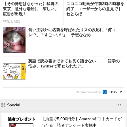
【その発想はなかった】猛暑の
ニコニコ動画が午前2時の時報を
東京、意外な場所に「涼しい」
終了 ユーザーからの意見で |
広告が出現！
ねとらぼ
PR(ねとらぼ)
飼い主以外に名前を呼ばれたリスの反応に「何コ
レ!?」「すご～い!!」 予想ななめ...
英語で読み書きできても長く話せない…… 語学の
悩み、Twitterで寄せられたア...
Recommended by
Special
- PR -
【抽選で5,000円分】Amazonギフトカードが
当たる！読者アンケート実施中