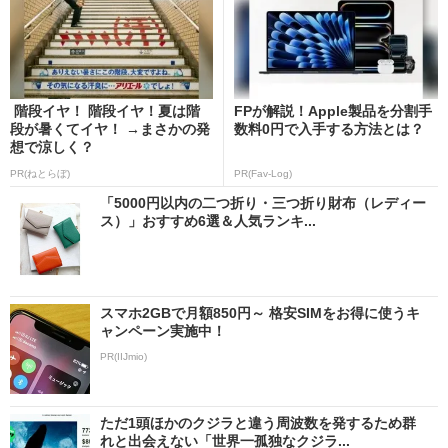
階段イヤ！ 階段イヤ！夏は階
FPが解説！Apple製品を分割手
段が暑くてイヤ！ →まさかの発
数料0円で入手する方法とは？
想で涼しく？
PR(ねとらぼ)
PR(Fav-Log)
「5000円以内の二つ折り・三つ折り財布（レディー
ス）」おすすめ6選＆人気ランキ...
スマホ2GBで月額850円～ 格安SIMをお得に使うキ
ャンペーン実施中！
PR(IIJmio)
ただ1頭ほかのクジラと違う周波数を発するため群
れと出会えない「世界一孤独なクジラ...