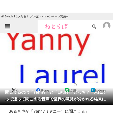
🎁 Switch 2もあたる！ プレゼントキャンペーン実施中！
ねとらぼメニュー
TOP
ニュース
エンタメ
クイズ
グルメ
地域
住まい
教育・育児
動物
リサーチ
2018/05/17 16:31（公開）
X
Share
LINE
hatena
会員記事
聞こえるのは「Yanny」と「Laurel」どっち？ 人によ
って違って聞こえる音声で世界の意見が分かれる結果に
ねとらぼ編集部ではLaurel派が多い結果に……。
メディア
ある音声が「Yanny（ヤニー）に聞こえる」
注目記事を集めた総合ページ