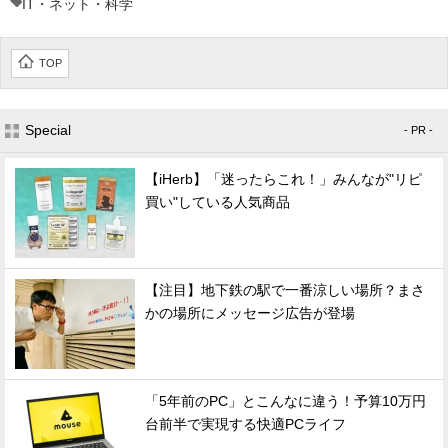
IT・ネット・科学
TOP
Special
- PR -
【iHerb】「迷ったらこれ！」みんなが"リピ
買い"している人気商品
【注目】地下鉄の駅で一番涼しい場所？まさ
かの場所にメッセージ広告が登場
「5年前のPC」とこんなに違う！予算10万円
台前半で実現する快適PCライフ