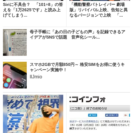
Siriに不具合？ 「101÷8」の答
「機動警察パトレイバー 劇場
えを「1万2625です」と読み上
版」リバイバル上映、告知と異
げてしまう...
なるバージョンで上映 「...
母子手帳に「あの日の子どもの声」を記録できるア
イデアがSNSで話題 音声化シール...
スマホ2GBで月額850円～ 格安SIMをお得に使うキ
ャンペーン実施中！
IIJmio