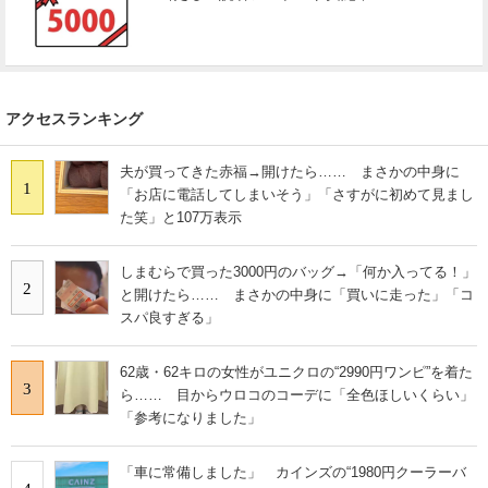
アクセスランキング
夫が買ってきた赤福→開けたら…… まさかの中身に
1
「お店に電話してしまいそう」「さすがに初めて見まし
た笑」と107万表示
しまむらで買った3000円のバッグ→「何か入ってる！」
2
と開けたら…… まさかの中身に「買いに走った」「コ
スパ良すぎる」
62歳・62キロの女性がユニクロの“2990円ワンピ”を着た
3
ら…… 目からウロコのコーデに「全色ほしいくらい」
「参考になりました」
「車に常備しました」 カインズの“1980円クーラーバ