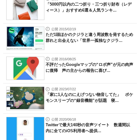
「5000円以内の二つ折り・三つ折り財布（レデ
ィース）」おすすめ6選＆人気ランキ...
公開 2015/02/19
ただ1頭ほかのクジラと違う周波数を発するため
群れと出会えない「世界一孤独なクジラ...
公開 2016/08/25
不評だったGoogleマップの“ロボ声”が元の肉声
に復帰 声の主からの報告に喜び...
公開 2023/07/22
「家に1人なのにえげつない物音してた」 ポケ
モンスリープの“録音機能”が話題 寝...
公開 2020/06/18
Twitterで最大140秒の音声ツイート 数週間以
内に全てのiOS利用者へ提供...