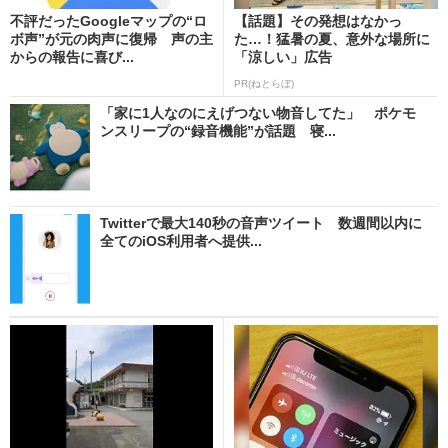
不評だったGoogleマップの“ロ
【話題】その発想はなかっ
ボ声”が元の肉声に復帰 声の主
た…！猛暑の夏、意外な場所に
からの報告に喜び...
「涼しい」広告
PR(ねとらぼ)
「家に1人なのにえげつない物音してた」 ポケモ
ンスリープの“録音機能”が話題 寝...
Twitterで最大140秒の音声ツイート 数週間以内に
全てのiOS利用者へ提供...