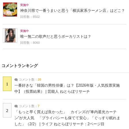
実施中
神奈川県で一番うまいと思う「横浜家系ラーメン店」はどこ？
回答数：8502
実施中
唯一無二の歌声だと思うボーカリストは？
回答数：8060
コメントランキング
コメント数：
20
1
一番好きな「韓国の男性俳優」は？【2026年版・人気投票実施
中】（投票結果） | 芸能人 ねとらぼリサーチ
コメント数：
7
2
「もっと早く買えば良かった」 カインズの“車内遮光カーテ
ン”が大人気 「プライバシーも保てて安心」「ぐっすり眠れま
した」（2/2） | ライフ ねとらぼリサーチ：2ページ目