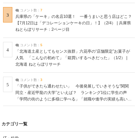
コメント数：
7
3
兵庫県の「ケーキ」の名店10選！ 一番うまいと思う店はどこ？
【7月12日は「デコレーションケーキの日」！】（2/4） | 兵庫県
ねとらぼリサーチ：2ページ目
コメント数：
5
4
「北海道土産としてもセンス抜群」六花亭の“店舗限定”お菓子が
人気 「こんなの初めて」「箱買いするべきだった」（1/2） |
北海道 ねとらぼリサーチ
コメント数：
3
5
「子供ができたら通わせたい」 今後発展していきそうな“関関
同立・産近甲龍の大学”といえば？ ランキング1位に学生の声
「学問の街のように多様に学べる」「就職や進学の実績も高い」
| 大学 ねとらぼリサーチ
カテゴリ一覧