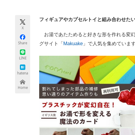
モノづくり技術者専門サイト
エレクトロ
フィギュアやカプセルトイと組み合わせた
X
ちょっと気になるネットの話題
お湯であたためると好きな形を作れる変幻自
Share
グサイト「
Makuake
」で人気を集めていま
LINE
hatena
Home