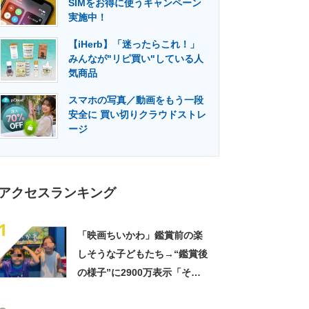
SIMをお得に使うキャンペーン
門メディア
建設×テクノロジーの最前線
実施中！
【iHerb】「迷ったらこれ！」
みんなが"リピ買い"している人
気商品
スマホの写真／動画をもう一段
安全に 買い切りクラウドストレ
ージ
アクセスランキング
1
「映画ちいかわ」鑑賞前の楽
しそうな子どもたち→“鑑賞後
の様子”に2900万表示「そう
なるわなw」「分かるよ」