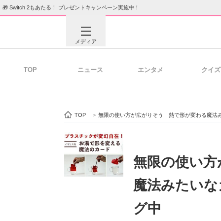
🎁 Switch 2もあたる！ プレゼントキャンペーン実施中！
メディア
TOP
ニュース
エンタメ
クイズ
注目記事を集めた総合ページ
ITの今
TOP
>
無限の使い方が広がりそう 熱で形が変わる魔法
ビジネスと働き方のヒント
AI活用
無限の使い方
魔法みたいな
ITエンジニア向け専門サイト
企業向けI
グ中