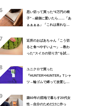
の姿に「『マジか！』って叫
6
んだ」「スーパーオシャレ」
思い切って買った“6万円の椅
子”→縁側に置いたら……「あ
ぁぁぁぁ」「これは座れな
い」「諦めてください」
7
近所のおばあちゃん「こう切
ると食べやすいよ〜」→教わ
った“スイカの切り方”を試し
てみると…… 目からウロコ
8
の光景に「やってみます」
ユニクロで買った
『HUNTER×HUNTER』Tシャ
ツ→輪ゴムで縛って放置した
ら…… まさかの光景に「す
9
すすすすごすぎる!!!」「ハイ
築60年の団地で暮らす20代女
ター買ってきます」
性→自分のためだけに作っ