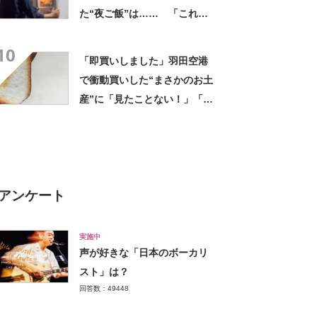
た“夜ご飯”は…… 「これぞ
手料理」「こんな女性になり
10
たい！」
「即買いしました」羽田空港
で衝動買いした“まさかのお土
産”に「見たことない！」「み
んなに自慢したい」
アンケート
実施中
声が好きな「日本のボーカリ
スト」は？
回答数：49448