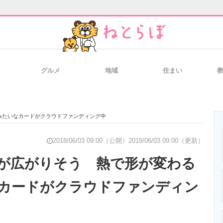
グルメ
地域
住まい
と未来を見通す
スマホと通信の最新トレンド
進化するPCとデ
みたいなカードがクラウドファンディング中
のいまが分かる
企業ITのトレンドを詳説
経営リーダーの
2018/06/03 09:00（公開）
2018/06/03 09:00（更新）
が広がりそう 熱で形が変わる
カードがクラウドファンディン
T製品の総合サイト
IT製品の技術・比較・事例
製造業のIT導入