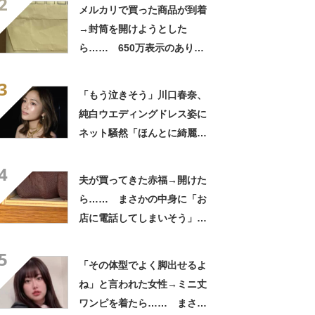
2
「いったい何が」
メルカリで買った商品が到着
→封筒を開けようとした
ら…… 650万表示のありえ
ない光景に「完全に想定外す
3
ぎて笑った」「何者？」
「もう泣きそう」川口春奈、
純白ウエディングドレス姿に
ネット騒然「ほんとに綺麗」
「この笑顔が切なすぎる」
4
夫が買ってきた赤福→開けた
ら…… まさかの中身に「お
店に電話してしまいそう」
「さすがに初めて見ました
5
笑」と107万表示
「その体型でよく脚出せるよ
ね」と言われた女性→ミニ丈
ワンピを着たら…… まさか