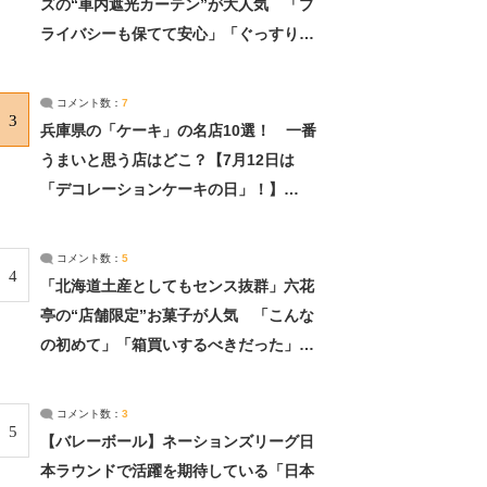
ズの“車内遮光カーテン”が大人気 「プ
ライバシーも保てて安心」「ぐっすり眠
れました」（2/2） | ライフ ねとらぼリ
サーチ：2ページ目
コメント数：
7
3
兵庫県の「ケーキ」の名店10選！ 一番
うまいと思う店はどこ？【7月12日は
「デコレーションケーキの日」！】
（2/4） | 兵庫県 ねとらぼリサーチ：2ペ
ージ目
コメント数：
5
4
「北海道土産としてもセンス抜群」六花
亭の“店舗限定”お菓子が人気 「こんな
の初めて」「箱買いするべきだった」
（1/2） | 北海道 ねとらぼリサーチ
コメント数：
3
5
【バレーボール】ネーションズリーグ日
本ラウンドで活躍を期待している「日本