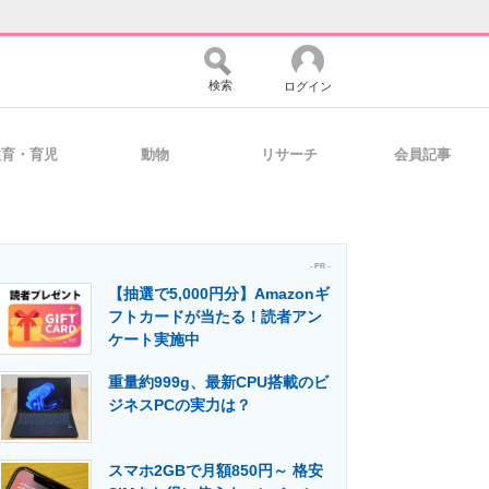
検索
ログイン
教育・育児
動物
リサーチ
会員記事
バイスの未来
好きが集まる 比べて選べる
- PR -
【抽選で5,000円分】Amazonギ
コミュニティ
マーケ×ITの今がよく分かる
フトカードが当たる！読者アン
ケート実施中
重量約999g、最新CPU搭載のビ
・活用を支援
ジネスPCの実力は？
スマホ2GBで月額850円～ 格安