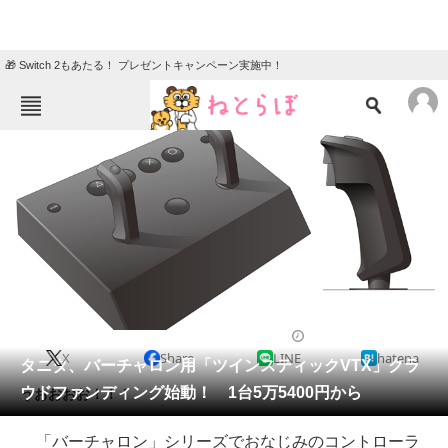
🎁 Switch 2もあたる！ プレゼントキャンペーン実施中！
ねとらぼメニュー
TOP
ニュース
エンタメ
クイズ
グルメ
地域
住まい
教育・育児
動物
リサーチ
2018/06/08 13:15（公開）
X
Share
LINE
hatena
会員記事
タニタ、バーチャロン用「ツインスティックVTX」クラ
ウドファンディング始動！ 1台5万5400円から
うおおおお！！！
メディア
「バーチャロン」シリーズでおなじみのコントローラ
注目記事を集めた総合ページ