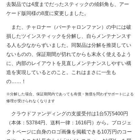
去製品では4度までだったスティックの傾斜角も、アー
ケード版同様の8度に変更しました。
また、チャロナー（バーチャロンファン）の中には破
損したツインスティックを分解し、自らメンテナンスす
る人も少なからずいました。同製品は分解を推奨してい
ないものの、保証期間が切れてからも末永く使えるよう
に、内部のレイアウトを見直しメンテナンスしやすい構
造を実現しているとのこと。これはまさに一生も
の……！
※分解した場合、保証期間内であっても有償・無償を問わずサポートによる
修理が受けられなくなります
クラウドファンディングの支援受付は1台5万5400円
（本体：53784円、送料一律：1616円）から。プロジェ
クトページに自身のロゴ画像を掲載できる10万円のコー