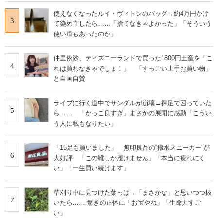
使えなくなったルイ・ヴィトンのバッグ→約4万円かけ
3
て染め直したら……「捨てなきゃよかった」「そういう
使い道もあったのか」
仲里依紗、ディズニーランドで買った1800円土産を「こ
4
れは買わなきゃでしょ！」 「すっごい上手お買い物」
と自画自賛
ライブに行く道中でサンダルが崩壊→裸足で困っていた
5
ら…… 「かっこ良すぎ」まさかの展開に感動「こうい
う人に私もなりたい」
「15足も買いました」 無印良品の“撥水スニーカー”が
6
大好評 「この靴しか履けません」「本当に疲れにく
い」「一生買い続けます」
草刈り中に見つけた葉っぱ→「まさかな」と思いつつ抜
7
いたら…… 驚きの正体に「お宝やね」「生命力すご
い」