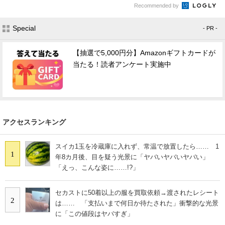
Recommended by
Special
- PR -
【抽選で5,000円分】Amazonギフトカードが
当たる！読者アンケート実施中
アクセスランキング
スイカ1玉を冷蔵庫に入れず、常温で放置したら…… 1
1
年8カ月後、目を疑う光景に「ヤバいヤバいヤバい」
「えっ、こんな姿に……!?」
セカストに50着以上の服を買取依頼→渡されたレシート
2
は…… 「支払いまで何日か待たされた」衝撃的な光景
に「この値段はヤバすぎ」