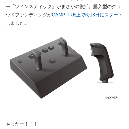
ー「ツインスティック」がまさかの復活。購入型のクラ
ITの今と未来を見通す
ウドファンディングが
CAMPFIRE上で6月8日にスタート
しました。
スマホと通信の最新トレンド
進化するPCとデバイスの未来
好きが集まる 比べて選べる
ビジネスと働き方のヒント
AI活用のいまが分かる
企業ITのトレンドを詳説
経営リーダーのコミュニティ
マーケ×ITの今がよく分かる
ITエンジニア向け専門サイト
やったー！！！