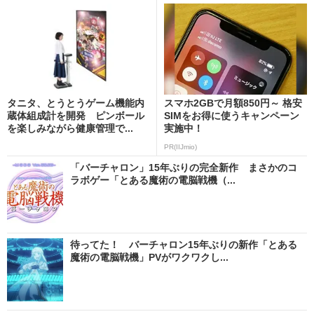
タニタ、とうとうゲーム機能内
スマホ2GBで月額850円～ 格安
蔵体組成計を開発 ピンボール
SIMをお得に使うキャンペーン
を楽しみながら健康管理で...
実施中！
PR(IIJmio)
「バーチャロン」15年ぶりの完全新作 まさかのコ
ラボゲー「とある魔術の電脳戦機（...
待ってた！ バーチャロン15年ぶりの新作「とある
魔術の電脳戦機」PVがワクワクし...