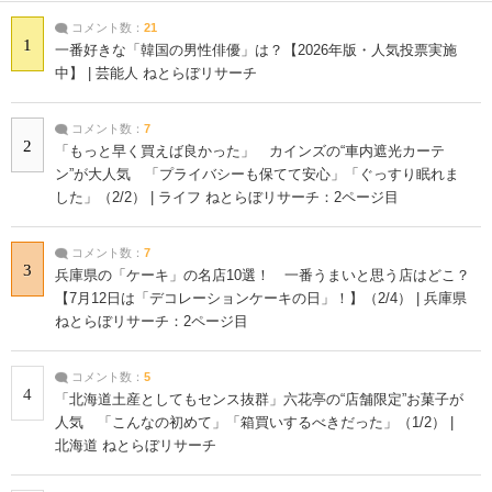
コメント数：
21
1
一番好きな「韓国の男性俳優」は？【2026年版・人気投票実施
中】 | 芸能人 ねとらぼリサーチ
コメント数：
7
2
「もっと早く買えば良かった」 カインズの“車内遮光カーテ
ン”が大人気 「プライバシーも保てて安心」「ぐっすり眠れま
した」（2/2） | ライフ ねとらぼリサーチ：2ページ目
コメント数：
7
3
兵庫県の「ケーキ」の名店10選！ 一番うまいと思う店はどこ？
【7月12日は「デコレーションケーキの日」！】（2/4） | 兵庫県
ねとらぼリサーチ：2ページ目
コメント数：
5
4
「北海道土産としてもセンス抜群」六花亭の“店舗限定”お菓子が
人気 「こんなの初めて」「箱買いするべきだった」（1/2） |
北海道 ねとらぼリサーチ