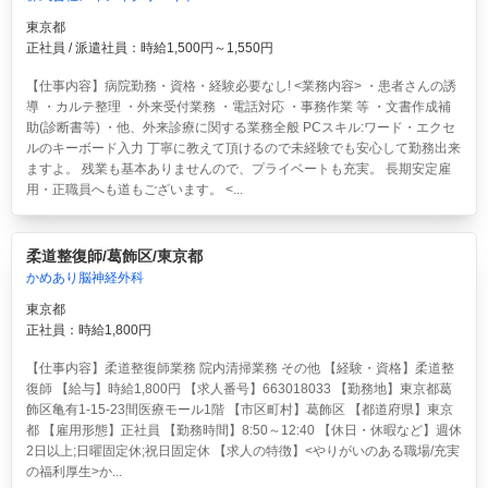
東京都
正社員 / 派遣社員：時給1,500円～1,550円
【仕事内容】病院勤務・資格・経験必要なし! <業務内容> ・患者さんの誘
導 ・カルテ整理 ・外来受付業務 ・電話対応 ・事務作業 等 ・文書作成補
助(診断書等) ・他、外来診療に関する業務全般 PCスキル:ワード・エクセ
ルのキーボード入力 丁寧に教えて頂けるので未経験でも安心して勤務出来
ますよ。 残業も基本ありませんので、プライベートも充実。 長期安定雇
用・正職員へも道もございます。 <...
柔道整復師/葛飾区/東京都
かめあり脳神経外科
東京都
正社員：時給1,800円
【仕事内容】柔道整復師業務 院内清掃業務 その他 【経験・資格】柔道整
復師 【給与】時給1,800円 【求人番号】663018033 【勤務地】東京都葛
飾区亀有1-15-23間医療モール1階 【市区町村】葛飾区 【都道府県】東京
都 【雇用形態】正社員 【勤務時間】8:50～12:40 【休日・休暇など】週休
2日以上;日曜固定休;祝日固定休 【求人の特徴】<やりがいのある職場/充実
の福利厚生>か...