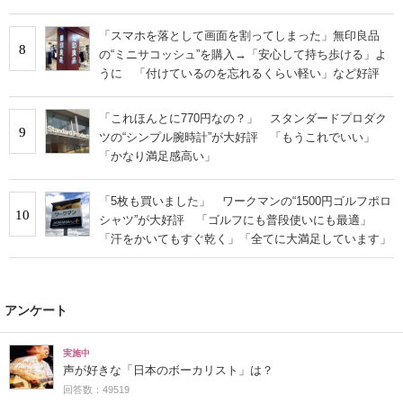
「スマホを落として画面を割ってしまった」無印良品
8
の“ミニサコッシュ”を購入→「安心して持ち歩ける」よ
うに 「付けているのを忘れるくらい軽い」など好評
「これほんとに770円なの？」 スタンダードプロダク
9
ツの“シンプル腕時計”が大好評 「もうこれでいい」
「かなり満足感高い」
「5枚も買いました」 ワークマンの“1500円ゴルフポロ
10
シャツ”が大好評 「ゴルフにも普段使いにも最適」
「汗をかいてもすぐ乾く」「全てに大満足しています」
アンケート
実施中
声が好きな「日本のボーカリスト」は？
回答数：49519