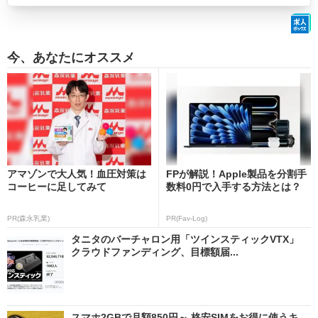
今、あなたにオススメ
アマゾンで大人気！血圧対策は
FPが解説！Apple製品を分割手
コーヒーに足してみて
数料0円で入手する方法とは？
PR(森永乳業)
PR(Fav-Log)
タニタのバーチャロン用「ツインスティックVTX」
クラウドファンディング、目標額届...
スマホ2GBで月額850円～ 格安SIMをお得に使うキ