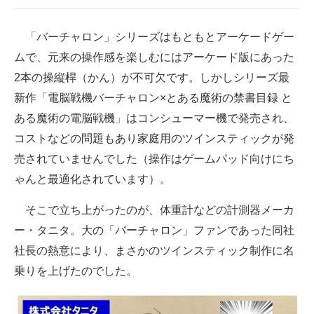
企業向けIT製品の総合サイト
「バーチャロン」シリーズはもともとアーケードゲー
IT製品の技術・比較・事例
ムで、元来の操作感を楽しむにはアーケード版にあった
2本の操縦桿（かん）が不可欠です。しかしシリーズ最
製造業のIT導入・活用を支援
新作「電脳戦機バーチャロン×とある魔術の禁書目録 と
モノづくり技術者専門サイト
ある魔術の電脳戦機」はコンシューマー機で発売され、
エレクトロニクス専門サイト
コストなどの問題もあり家庭用のツインスティックが発
売されていませんでした（操作はゲームパッド向けにち
電子設計の基本と応用
ゃんと最適化されています）。
エネルギーの専門メディア
そこで立ち上がったのが、体重計などの計測器メーカ
建設×テクノロジーの最前線
ー・タニタ。大の「バーチャロン」ファンであった同社
社長の熱意により、まさかのツインスティック制作に名
ちょっと気になるネットの話題
乗りを上げたのでした。