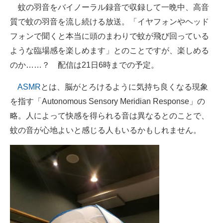
蚊の羽音をバイノーラル録音で収録して一晩中、高音
企業向けIT製品の総合サイト
質で蚊の羽音を流し続ける放送。「イヤフォンやヘッド
IT製品の技術・比較・事例
フォンで聞くと本当に頭のまわりで蚊が飛び回っている
ような臨場感を楽しめます」とのことですが、楽しめる
製造業のIT導入・活用を支援
のか……？ 配信は21日6時までの予定。
モノづくり技術者専門サイト
ASMR
とは、脳がとろけるように気持ち良くなる現象
エレクトロニクス専門サイト
を指す「Autonomous Sensory Meridian Response」の
略。人によって快感を得られる音は異なるとのことで、
電子設計の基本と応用
蚊の音が心地よいと感じる人もいるかもしれません。
エネルギーの専門メディア
建設×テクノロジーの最前線
ちょっと気になるネットの話題