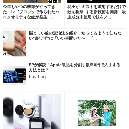
今年もやつの季節がやってき
花王が“ミストを噴射するだけで
た レゴブロックで作られたハ
蚊を駆除”する新技術を開発 殺
イクオリティな蚊が発生 |...
虫成分未使用で蚊をノ...
悩ましい蚊の退治法を紹介 知ってるようで知らな
い“裏ワザ”に「いい事聞いた〜」「...
FPが解説！Apple製品を分割手数料0円で入手する
方法とは？
Fav-Log