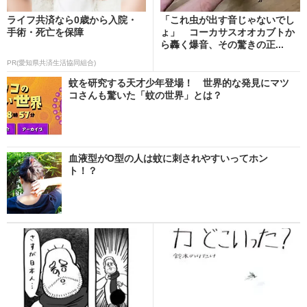
ライフ共済なら0歳から入院・
「これ虫が出す音じゃないでし
手術・死亡を保障
ょ」 コーカサスオオカブトか
ら轟く爆音、その驚きの正...
PR(愛知県共済生活協同組合)
蚊を研究する天才少年登場！ 世界的な発見にマツ
コさんも驚いた「蚊の世界」とは？
血液型がO型の人は蚊に刺されやすいってホン
ト！？