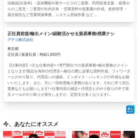
況確認(出張有) ・追加機能や新サービスのご提案、利用促進支援 ・顧客か
らのご意見・ご要望の社内共有 ・営業資料や提案書の作成、進捗管理 ・
週次報告など営業関連事務、システム登録作業 など ...
正社員前提/輸出メイン/経験活かせる貿易事務/残業ナシ
アデコ株式会社
東京都
正社員 / 派遣社員：時給1,950円
【仕事内容】<主な仕事内容> <専門商社での貿易事務>輸出業務がメイン
となります!製品を海外の代理店へ輸出の際に必要な資料作成、フォワーダ
ーとのやり取り、代理店への連絡、インボイス・パッキングの作成をお願
いいたします。また、月に一回程度輸入業務があります。それに伴う支払
業務などもお願いします! <仕事内容の補足> 代理店とのやり取りの中で英
文メールのやり取りが発生しますが、定型文が多くなります!...
今、あなたにオススメ