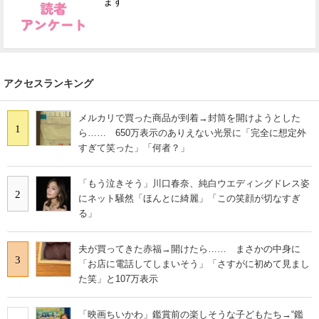
ます
アクセスランキング
メルカリで買った商品が到着→封筒を開けようとした
1
ら…… 650万表示のありえない光景に「完全に想定外
すぎて笑った」「何者？」
「もう泣きそう」川口春奈、純白ウエディングドレス姿
2
にネット騒然「ほんとに綺麗」「この笑顔が切なすぎ
る」
夫が買ってきた赤福→開けたら…… まさかの中身に
3
「お店に電話してしまいそう」「さすがに初めて見まし
た笑」と107万表示
「映画ちいかわ」鑑賞前の楽しそうな子どもたち→“鑑