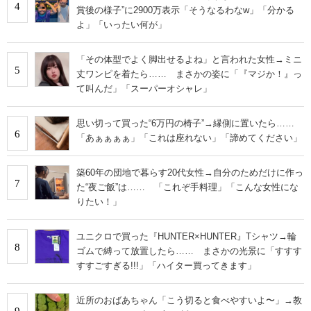
4
賞後の様子”に2900万表示「そうなるわなw」「分かる
よ」「いったい何が」
「その体型でよく脚出せるよね」と言われた女性→ミニ
5
丈ワンピを着たら…… まさかの姿に「『マジか！』っ
て叫んだ」「スーパーオシャレ」
思い切って買った“6万円の椅子”→縁側に置いたら……
6
「あぁぁぁぁ」「これは座れない」「諦めてください」
築60年の団地で暮らす20代女性→自分のためだけに作っ
7
た“夜ご飯”は…… 「これぞ手料理」「こんな女性にな
りたい！」
ユニクロで買った『HUNTER×HUNTER』Tシャツ→輪
8
ゴムで縛って放置したら…… まさかの光景に「すすす
すすごすぎる!!!」「ハイター買ってきます」
近所のおばあちゃん「こう切ると食べやすいよ〜」→教
9