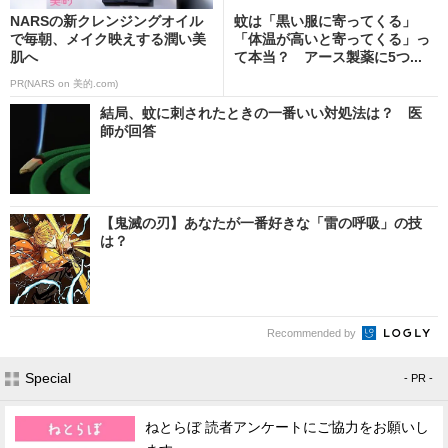
NARSの新クレンジングオイル
蚊は「黒い服に寄ってくる」
で毎朝、メイク映えする潤い美
「体温が高いと寄ってくる」っ
肌へ
て本当？ アース製薬に5つ...
PR(NARS on 美的.com)
結局、蚊に刺されたときの一番いい対処法は？ 医
師が回答
【鬼滅の刃】あなたが一番好きな「雷の呼吸」の技
は？
Recommended by
Special
- PR -
ねとらぼ 読者アンケートにご協力をお願いし