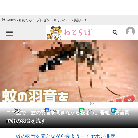
🎁 Switch 2もあたる！ プレゼントキャンペーン実施中！
ねとらぼメニュー
TOP
ニュース
エンタメ
クイズ
グルメ
地域
住まい
教育・育児
動物
リサーチ
2018/07/20 12:24（公開）
X
Share
LINE
hatena
会員記事
ニコ生で「蚊の羽音を聞きながら寝よう」番組 高音質
で蚊の羽音を流す
眠れなそう。
メディア
「
蚊の羽音を聞きながら寝よう – イヤホン推奨
注目記事を集めた総合ページ