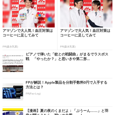
アマゾンで大人気！血圧対策は
アマゾンで大人気！血圧対策は
コーヒーに足してみて
コーヒーに足してみて
PR(森永乳業)
PR(森永乳業)
ピアノで弾いた「蚊との戦闘曲」がまるでラスボス
戦 「やったか？」と思いきや第二形...
FPが解説！Apple製品を分割手数料0円で入手する
方法とは？
PR(Fav-Log)
【漫画】夏の夜のくまだよ：「ぷうーん……」と羽