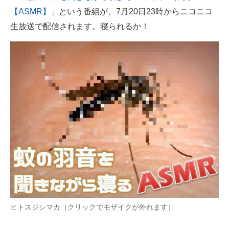
【ASMR】
」という番組が、7月20日23時からニコニコ
ITの今と未来を見通す
生放送で配信されます。寝られるか！
スマホと通信の最新トレンド
進化するPCとデバイスの未来
好きが集まる 比べて選べる
ビジネスと働き方のヒント
AI活用のいまが分かる
企業ITのトレンドを詳説
経営リーダーのコミュニティ
マーケ×ITの今がよく分かる
ヒトスジシマカ（クリックでモザイクが外れます）
ITエンジニア向け専門サイト