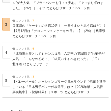
ン”が大人気 「プライバシーも保てて安心」「ぐっすり眠れま
した」（2/2） | ライフ ねとらぼリサーチ：2ページ目
コメント数：
7
3
兵庫県の「ケーキ」の名店10選！ 一番うまいと思う店はどこ？
【7月12日は「デコレーションケーキの日」！】（2/4） | 兵庫県
ねとらぼリサーチ：2ページ目
コメント数：
5
4
「北海道土産としてもセンス抜群」六花亭の“店舗限定”お菓子が
人気 「こんなの初めて」「箱買いするべきだった」（1/2） |
北海道 ねとらぼリサーチ
コメント数：
3
5
【バレーボール】ネーションズリーグ日本ラウンドで活躍を期待
している「日本男子バレー代表選手」は？【2026年版・人気投
票実施中】（投票結果） | スポーツ ねとらぼリサーチ