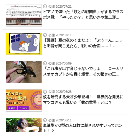
公開 2020/07/21
ピアノで弾いた「蚊との戦闘曲」がまるでラス
ボス戦 「やったか？」と思いきや第二形...
公開 2020/07/11
【漫画】夏の夜のくまだよ：「ぷうーん……」
と羽音が聞こえたら、戦いの合図……！ ...
公開 2024/08/09
「これ虫が出す音じゃないでしょ」 コーカサ
スオオカブトから轟く爆音、その驚きの正...
公開 2020/06/28
蚊を研究する天才少年登場！ 世界的な発見に
マツコさんも驚いた「蚊の世界」とは？
公開 2020/06/11
血液型がO型の人は蚊に刺されやすいってホン
ト！？