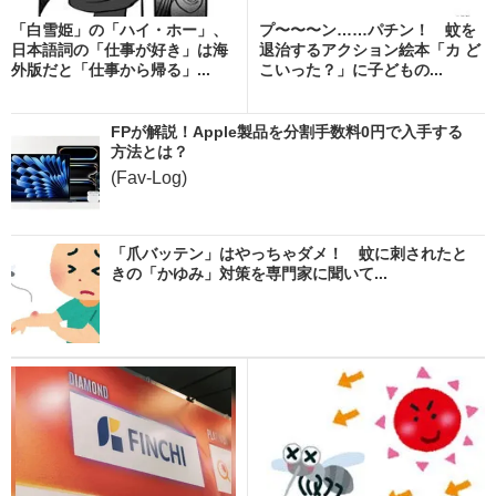
「白雪姫」の「ハイ・ホー」、
プ〜〜〜ン……パチン！ 蚊を
日本語詞の「仕事が好き」は海
退治するアクション絵本「カ ど
外版だと「仕事から帰る」...
こいった？」に子どもの...
FPが解説！Apple製品を分割手数料0円で入手する
方法とは？
(Fav-Log)
「爪バッテン」はやっちゃダメ！ 蚊に刺されたと
きの「かゆみ」対策を専門家に聞いて...