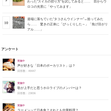
わった“スイカの切り方”を試してみると…… 目からウ
ロコの光景に「やってみます」
道端に落ちていた“タコさんウインナー”→拾ってみた
10
ら…… 驚きの正体に「びっくりした～」「焦げ目がリ
アル……」
アンケート
実施中
声が好きな「日本のボーカリスト」は？
回答数：49447
実施中
歌が上手だと思うホロライブのメンバーは？
回答数：23836
実施中
ラーメンって日本食？それとも中華料理？