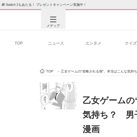
🎁 Switch 2もあたる！ プレゼントキャンペーン実施中！
メディア
TOP
ニュース
エンタメ
クイズ
注目記事を集めた総合ページ
ITの今
TOP
>
乙女ゲームの“攻略される側”、本当はこんな気持
ビジネスと働き方のヒント
AI活用
乙女ゲームの
気持ち？ 男
ITエンジニア向け専門サイト
企業向けI
漫画