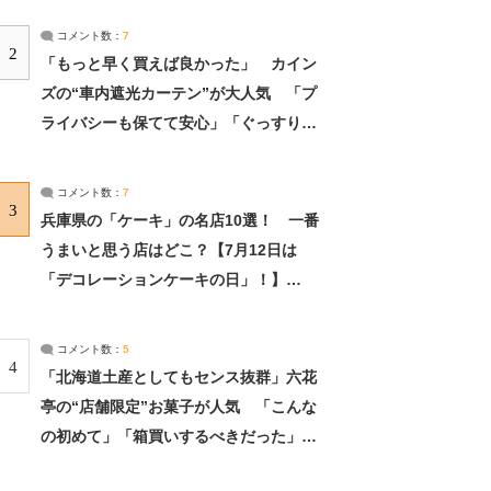
コメント数：
7
2
「もっと早く買えば良かった」 カイン
ズの“車内遮光カーテン”が大人気 「プ
ライバシーも保てて安心」「ぐっすり眠
れました」（2/2） | ライフ ねとらぼリ
サーチ：2ページ目
コメント数：
7
3
兵庫県の「ケーキ」の名店10選！ 一番
うまいと思う店はどこ？【7月12日は
「デコレーションケーキの日」！】
（2/4） | 兵庫県 ねとらぼリサーチ：2ペ
ージ目
コメント数：
5
4
「北海道土産としてもセンス抜群」六花
亭の“店舗限定”お菓子が人気 「こんな
の初めて」「箱買いするべきだった」
（1/2） | 北海道 ねとらぼリサーチ