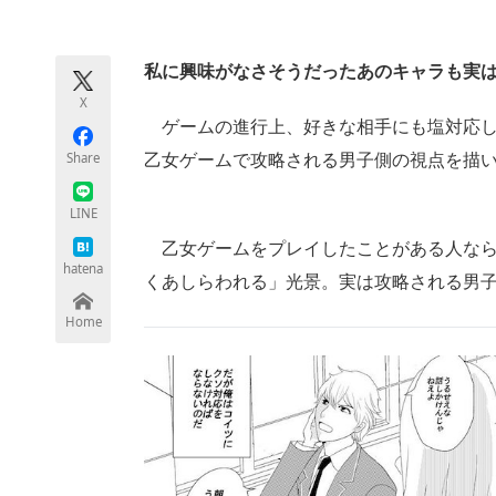
モノづくり技術者専門サイト
エレクトロ
私に興味がなさそうだったあのキャラも実
X
ちょっと気になるネットの話題
ゲームの進行上、好きな相手にも塩対応し
Share
乙女ゲームで攻略される男子側の視点を描
LINE
乙女ゲームをプレイしたことがある人なら
hatena
くあしらわれる」光景。実は攻略される男
Home