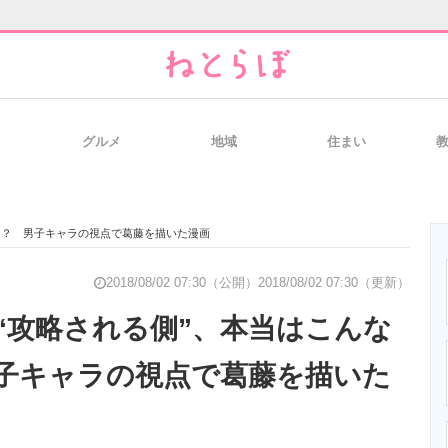
グルメ
地域
住まい
と未来を見通す
スマホと通信の最新トレンド
進化するPCとデ
ち？ 男子キャラの視点で葛藤を描いた漫画
のいまが分かる
企業ITのトレンドを詳説
経営リーダーの
2018/08/02 07:30（公開）
2018/08/02 07:30（更新）
“攻略される側”、本当はこんな
子キャラの視点で葛藤を描いた
T製品の総合サイト
IT製品の技術・比較・事例
製造業のIT導入