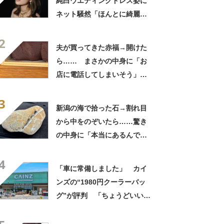
純白ウエディングドレス姿に
ネット騒然「ほんとに綺麗」
「この笑顔が切なすぎる」
2
夫が買ってきた赤福→開けた
ら…… まさかの中身に「お
店に電話してしまいそう」
「さすがに初めて見ました
3
笑」と107万表示
新潟の海で拾った石→割れ目
から中をのぞいたら……驚き
の中身に「本当にあるんです
ね！」「お宝だ」
4
「車に常備しました」 カイ
ンズの“1980円クーラーバッ
グ”が評判 「ちょうどいい大
きさ」「保冷剤を止めるベル
トが良い」