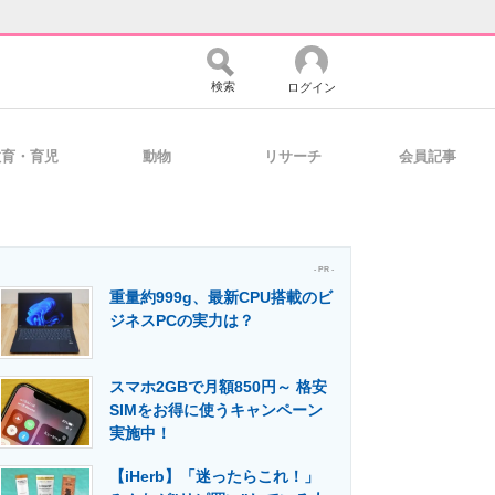
検索
ログイン
教育・育児
動物
リサーチ
会員記事
バイスの未来
好きが集まる 比べて選べる
- PR -
重量約999g、最新CPU搭載のビ
コミュニティ
マーケ×ITの今がよく分かる
ジネスPCの実力は？
スマホ2GBで月額850円～ 格安
・活用を支援
SIMをお得に使うキャンペーン
実施中！
【iHerb】「迷ったらこれ！」