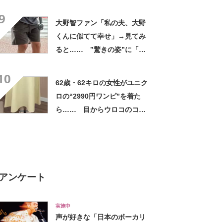
評 「615グラムで軽い」
9
「たくさん入る」「満員電車
大野智ファン「私の夫、大野
に乗りやすくなった」
くんに似てて幸せ」→見てみ
ると…… ‟驚きの姿”に「最
高すぎません？」「本物かと
10
思いました！」
62歳・62キロの女性がユニク
ロの“2990円ワンピ”を着た
ら…… 目からウロコのコー
デに「全色ほしいくらい」
「参考になりました」
アンケート
実施中
声が好きな「日本のボーカリ