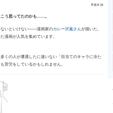
ニクス専門サイト
電子設計の基本と応用
エネルギーの専
植木 鉢
はこう思ってたのかも……。
ないといけない――漫画家の
カレー沢薫さん
が描いた、
いた漫画が人気を集めています。
多くの人が遭遇したに違いない「目当てのキャラに冷た
子も苦労をしているかもしれません。