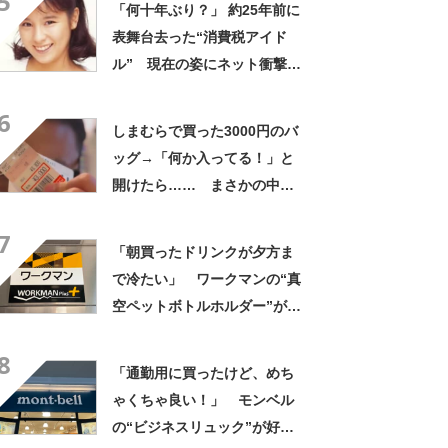
5
「何十年ぶり？」 約25年前に
表舞台去った“消費税アイド
ル” 現在の姿にネット衝撃
「いくつになってもかわい
6
い」「また会えるなんて」
しまむらで買った3000円のバ
ッグ→「何か入ってる！」と
開けたら…… まさかの中身
に「買いに走った」「コスパ
7
良すぎる」
「朝買ったドリンクが夕方ま
で冷たい」 ワークマンの“真
空ペットボトルホルダー”が大
好評 「車の中でも冷え冷
8
え」「もっと早く買えばよか
「通勤用に買ったけど、めち
った」
ゃくちゃ良い！」 モンベル
の“ビジネスリュック”が好