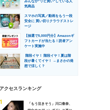
みんなが"リピ買い"している人
門メディア
建設×テクノロジーの最前線
気商品
スマホの写真／動画をもう一段
安全に 買い切りクラウドストレ
ージ
【抽選で5,000円分】Amazonギ
フトカードが当たる！読者アン
ケート実施中
階段イヤ！ 階段イヤ！夏は階
段が暑くてイヤ！ →まさかの発
想で涼しく？
アクセスランキング
1
「もう泣きそう」川口春奈、