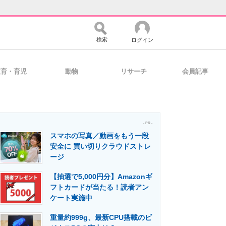
検索
ログイン
教育・育児
動物
リサーチ
会員記事
バイスの未来
好きが集まる 比べて選べる
- PR -
スマホの写真／動画をもう一段
コミュニティ
マーケ×ITの今がよく分かる
安全に 買い切りクラウドストレ
ージ
【抽選で5,000円分】Amazonギ
・活用を支援
フトカードが当たる！読者アン
ケート実施中
重量約999g、最新CPU搭載のビ