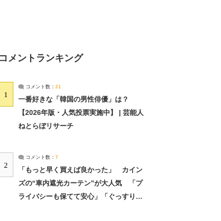
コメントランキング
コメント数：
21
1
一番好きな「韓国の男性俳優」は？
【2026年版・人気投票実施中】 | 芸能人
ねとらぼリサーチ
コメント数：
7
2
「もっと早く買えば良かった」 カイン
ズの“車内遮光カーテン”が大人気 「プ
ライバシーも保てて安心」「ぐっすり眠
れました」（2/2） | ライフ ねとらぼリ