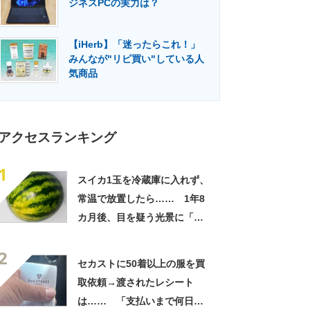
ジネスPCの実力は？
門メディア
建設×テクノロジーの最前線
【iHerb】「迷ったらこれ！」
みんなが"リピ買い"している人
気商品
アクセスランキング
1
スイカ1玉を冷蔵庫に入れず、
常温で放置したら…… 1年8
カ月後、目を疑う光景に「ヤ
バいヤバいヤバい」「えっ、
2
こんな姿に……!?」
セカストに50着以上の服を買
取依頼→渡されたレシート
は…… 「支払いまで何日か