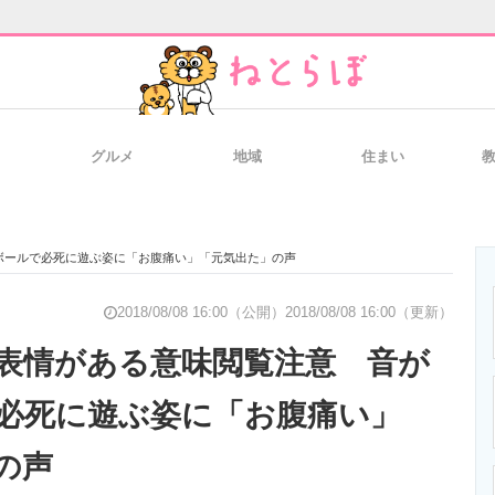
グルメ
地域
住まい
と未来を見通す
スマホと通信の最新トレンド
進化するPCとデ
ボールで必死に遊ぶ姿に「お腹痛い」「元気出た」の声
のいまが分かる
企業ITのトレンドを詳説
経営リーダーの
2018/08/08 16:00（公開）
2018/08/08 16:00（更新）
表情がある意味閲覧注意 音が
必死に遊ぶ姿に「お腹痛い」
T製品の総合サイト
IT製品の技術・比較・事例
製造業のIT導入
の声