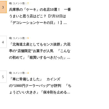
サーチ：2ページ目
コメント数：
7
3
兵庫県の「ケーキ」の名店10選！ 一番
うまいと思う店はどこ？【7月12日は
「デコレーションケーキの日」！】
（2/4） | 兵庫県 ねとらぼリサーチ：2ペ
ージ目
コメント数：
5
4
「北海道土産としてもセンス抜群」六花
亭の“店舗限定”お菓子が人気 「こんな
の初めて」「箱買いするべきだった」
（1/2） | 北海道 ねとらぼリサーチ
コメント数：
4
5
「車に常備しました」 カインズ
の“1980円クーラーバッグ”が評判 「ち
ょうどいい大きさ」「保冷剤を止めるベ
ルトが良い」（1/5） | ライフ ねとらぼ
リサーチ