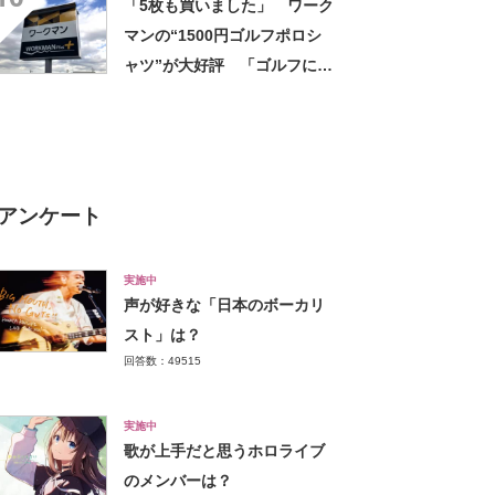
「5枚も買いました」 ワーク
マンの“1500円ゴルフポロシ
ャツ”が大好評 「ゴルフにも
普段使いにも最適」「汗をか
いてもすぐ乾く」「全てに大
満足しています」
アンケート
実施中
声が好きな「日本のボーカリ
スト」は？
回答数：49515
実施中
歌が上手だと思うホロライブ
のメンバーは？