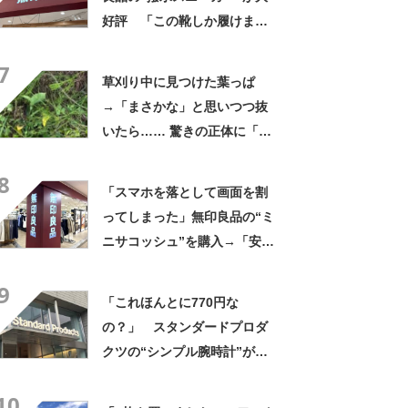
好評 「この靴しか履けませ
ん」「本当に疲れにくい」
7
「一生買い続けます」
草刈り中に見つけた葉っぱ
→「まさかな」と思いつつ抜
いたら…… 驚きの正体に「お
宝やね」「生命力すごい」
8
「スマホを落として画面を割
ってしまった」無印良品の“ミ
ニサコッシュ”を購入→「安心
して持ち歩ける」ように
9
「付けているのを忘れるくら
「これほんとに770円な
い軽い」など好評
の？」 スタンダードプロダ
クツの“シンプル腕時計”が大
好評 「もうこれでいい」
10
「かなり満足感高い」