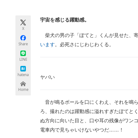
モノづくり技術者専門サイト
エレクトロ
宇宙を感じる躍動感。
X
ちょっと気になるネットの話題
柴犬の男の子「ぽてと」くんが見せた、寄れば
Share
います
。必死さにじわじわくる。
LINE
hatena
ヤバい
Home
音が鳴るボールを口にくわえ、それを鳴ら
ろ、撮れたのは躍動感に溢れすぎたぽてと
ぬ方向に向いた目と、口や耳の残像がワン
電車内で見ちゃいけないやつだ……！