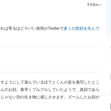
ニクス専門サイト
電子設計の基本と応用
エネルギーの専
宮原れい
寄るほどヤバい表情がTwitterで
多くの笑顔を生んで
すようにして遊んでいるぽてとくんの姿を激写したとこ
くんのお顔。素早くブルブルしていたようで、真顔であら
コじゃない別の生き物に感じさせます。ズームしたお顔が