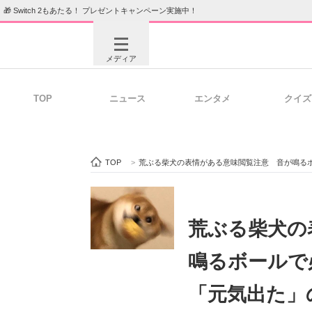
🎁 Switch 2もあたる！ プレゼントキャンペーン実施中！
メディア
TOP
ニュース
エンタメ
クイズ
注目記事を集めた総合ページ
ITの今
TOP
>
荒ぶる柴犬の表情がある意味閲覧注意 音が鳴る
ビジネスと働き方のヒント
AI活用
荒ぶる柴犬の
鳴るボールで
ITエンジニア向け専門サイト
企業向けI
「元気出た」