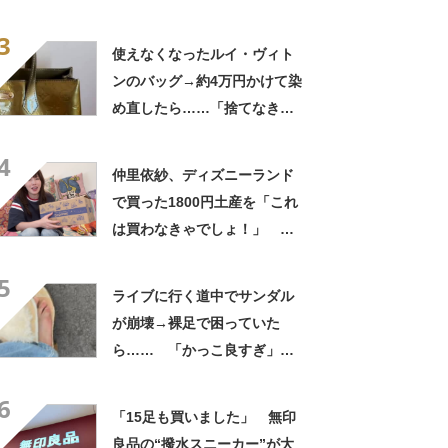
待たされた」衝撃的な光景に
3
「この値段はヤバすぎ」
使えなくなったルイ・ヴィト
ンのバッグ→約4万円かけて染
め直したら……「捨てなきゃ
よかった」「そういう使い道
4
もあったのか」
仲里依紗、ディズニーランド
で買った1800円土産を「これ
は買わなきゃでしょ！」
「すっごい上手お買い物」と
5
自画自賛
ライブに行く道中でサンダル
が崩壊→裸足で困っていた
ら…… 「かっこ良すぎ」ま
さかの展開に感動「こういう
6
人に私もなりたい」
「15足も買いました」 無印
良品の“撥水スニーカー”が大