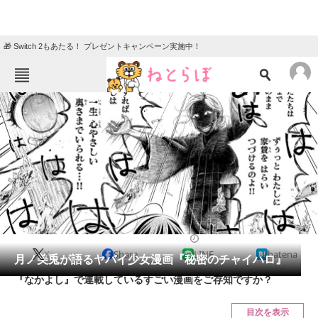
🎁 Switch 2もあたる！ プレゼントキャンペーン実施中！
ねとらぼメニュー
TOP
ニュース
エンタメ
クイズ
グルメ
地域
住まい
教育・育児
動物
リサーチ
2018/09/02 11:00（公開）
X
Share
LINE
hatena
会員記事
月ノ美兎が語るヤバイ少女漫画『秘密のチャイハロ』
『なかよし』で連載しているすごい漫画をご存知ですか？
メディア
目次を表示
注目記事を集めた総合ページ