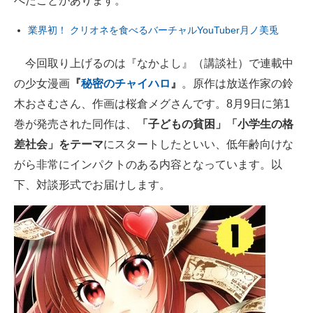
べたことがあります。
企業向けIT製品の総合サイト
業界初！ クリオネを食べるバーチャルYouTuber月ノ美兎
IT製品の技術・比較・事例
今回取り上げるのは『なかよし』（講談社）で連載中
製造業のIT導入・活用を支援
の少女漫画
『
秘密のチャイハロ
』
。原作は放送作家の鈴
木おさむさん、作画は桜倉メグさんです。8月9日に第1
モノづくり技術者専門サイト
巻が発売された同作は、
「子どもの貧困」「小学生の格
エレクトロニクス専門サイト
差社会」をテーマ
にスタートしたといい、低年齢向けな
がら非常にインパクトのある内容となっています。以
電子設計の基本と応用
下、対談形式でお届けします。
エネルギーの専門メディア
建設×テクノロジーの最前線
ちょっと気になるネットの話題