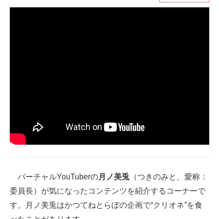
ITの今と未来を見通す
スマホと通信の最新トレンド
進化するPCとデバイスの未来
好きが集まる 比べて選べる
ビジネスと働き方のヒント
AI活用のいまが分かる
企業ITのトレンドを詳説
経営リーダーのコミュニティ
バーチャルYouTuberの
月ノ美兎
（つきのみと、愛称：
マーケ×ITの今がよく分かる
委員長）が気になったコンテンツを紹介するコーナーで
す。月ノ美兎はかつてねとらぼの企画で“クリオネ”を食
ITエンジニア向け専門サイト