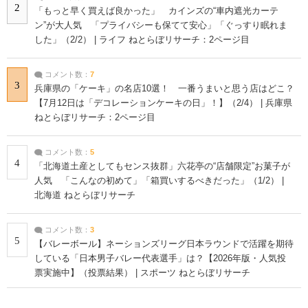
2
「もっと早く買えば良かった」 カインズの“車内遮光カーテ
ン”が大人気 「プライバシーも保てて安心」「ぐっすり眠れま
した」（2/2） | ライフ ねとらぼリサーチ：2ページ目
コメント数：
7
3
兵庫県の「ケーキ」の名店10選！ 一番うまいと思う店はどこ？
【7月12日は「デコレーションケーキの日」！】（2/4） | 兵庫県
ねとらぼリサーチ：2ページ目
コメント数：
5
4
「北海道土産としてもセンス抜群」六花亭の“店舗限定”お菓子が
人気 「こんなの初めて」「箱買いするべきだった」（1/2） |
北海道 ねとらぼリサーチ
コメント数：
3
5
【バレーボール】ネーションズリーグ日本ラウンドで活躍を期待
している「日本男子バレー代表選手」は？【2026年版・人気投
票実施中】（投票結果） | スポーツ ねとらぼリサーチ