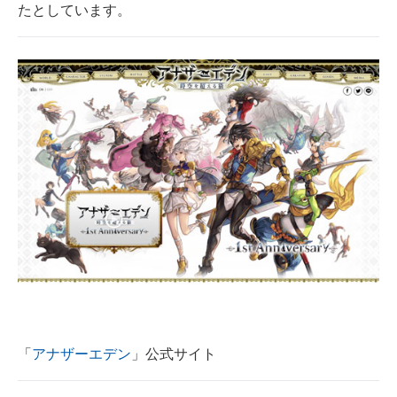
たとしています。
企業向けIT製品の総合サイト
IT製品の技術・比較・事例
製造業のIT導入・活用を支援
モノづくり技術者専門サイト
エレクトロニクス専門サイト
電子設計の基本と応用
エネルギーの専門メディア
建設×テクノロジーの最前線
ちょっと気になるネットの話題
「
アナザーエデン
」公式サイト