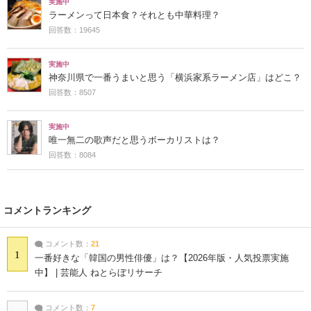
実施中
ラーメンって日本食？それとも中華料理？
回答数：19645
実施中
神奈川県で一番うまいと思う「横浜家系ラーメン店」はどこ？
回答数：8507
実施中
唯一無二の歌声だと思うボーカリストは？
回答数：8084
コメントランキング
コメント数：
21
1
一番好きな「韓国の男性俳優」は？【2026年版・人気投票実施
中】 | 芸能人 ねとらぼリサーチ
コメント数：
7