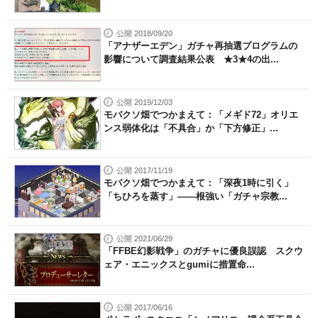
公開 2018/09/20
「アナザーエデン」ガチャ再抽選プログラムの
影響について調査結果公表 ★3★4の出...
公開 2019/12/03
モバクソ畑でつかまえて：「メギド72」オリエ
ンス弱体化は「不具合」か「下方修正」...
公開 2017/11/19
モバクソ畑でつかまえて：「深夜1時に引く」
「ちひろを蒸す」――根強い「ガチャ宗教...
公開 2021/06/29
「FFBE幻影戦争」のガチャに優良誤認 スクウ
ェア・エニックスとgumiに措置命...
公開 2017/06/16