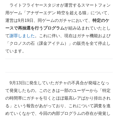
ライトフライヤースタジオが運営するスマートフォン
ITの今と未来を見通す
用ゲーム「アナザーエデン 時空を超える猫」について、
運営は9月19日、同ゲームのガチャにおいて、
特定のケ
スマホと通信の最新トレンド
ースで再抽選を行うプログラム
が組み込まれていたとし
進化するPCとデバイスの未来
て
謝罪しました
。これに伴い、現在はガチャ機能および
「クロノスの石（課金アイテム）」の販売を全て停止し
好きが集まる 比べて選べる
ています。
ビジネスと働き方のヒント
AI活用のいまが分かる
企業ITのトレンドを詳説
9月13日に発生していたガチャの不具合が発端となっ
て発覚したもの。このときは一部のユーザーから「特定
経営リーダーのコミュニティ
の時間帯にガチャを引くとほぼ最高レアばかり排出され
マーケ×ITの今がよく分かる
る」という報告があがっており、これについて調査を進
ITエンジニア向け専門サイト
めていくなかで、今回の内部プログラムの存在が発覚し