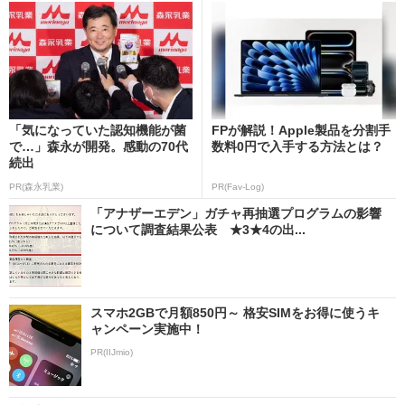
「気になっていた認知機能が菌
FPが解説！Apple製品を分割手
で…」森永が開発。感動の70代
数料0円で入手する方法とは？
続出
PR(森永乳業)
PR(Fav-Log)
「アナザーエデン」ガチャ再抽選プログラムの影響
について調査結果公表 ★3★4の出...
スマホ2GBで月額850円～ 格安SIMをお得に使うキ
ャンペーン実施中！
PR(IIJmio)