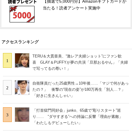
【抽選で5,000円分】Amazonギフトカードが
当たる！読者アンケート実施中
アクセスランキング
TERU＆大貫亜美、“激レア夫婦ショット”にファン歓
1
喜 GLAY＆PUFFYが夢の共演「旦那おるやん」「夫婦
で写ってるの尊い！」
自衛隊員だった25歳男性→10年後……「マジで何があっ
2
たの？」 衝撃の“現在の姿”が180万再生「別人…？」
「好きに生きんしゃい」
「打首獄門同好会」junko、65歳で“彫りスタート”巡
3
り…… “ダサすぎる”への持論に反響「理由が素敵」
「わたしもデビューしたい」