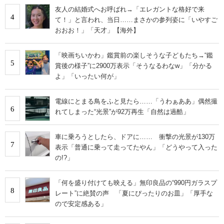
友人の結婚式へお呼ばれ→「エレガントな格好で来
4
て！」と言われ、当日……まさかの参列姿に「いやすご
おおお！」「天才」【海外】
「映画ちいかわ」鑑賞前の楽しそうな子どもたち→“鑑
5
賞後の様子”に2900万表示「そうなるわなw」「分かる
よ」「いったい何が」
電線にとまる鳥をふと見たら……「うわぁああ」偶然撮
6
れてしまった“光景”が92万再生「自然は過酷」
車に乗ろうとしたら、ドアに…… 衝撃の光景が130万
7
表示「普通に乗って走ってたやん」「どうやって入った
の!?」
「何を盛り付けても映える」無印良品の“990円ガラスプ
8
レート”に絶賛の声 「夏にぴったりのお皿」「厚手な
ので安定感ある」