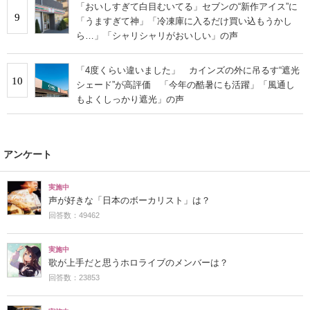
「おいしすぎて白目むいてる」セブンの“新作アイス”に
9
「うますぎて神」「冷凍庫に入るだけ買い込もうかし
ら…」「シャリシャリがおいしい」の声
「4度くらい違いました」 カインズの外に吊るす“遮光
10
シェード”が高評価 「今年の酷暑にも活躍」「風通し
もよくしっかり遮光」の声
アンケート
実施中
声が好きな「日本のボーカリスト」は？
回答数：49462
実施中
歌が上手だと思うホロライブのメンバーは？
回答数：23853