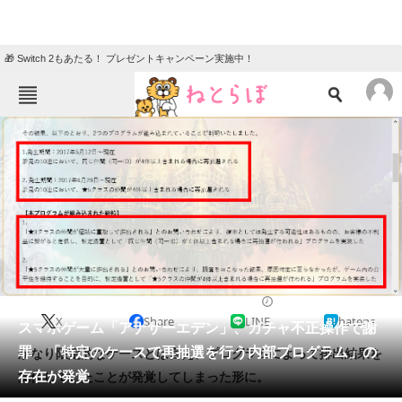
🎁 Switch 2もあたる！ プレゼントキャンペーン実施中！
ねとらぼメニュー
TOP
ニュース
エンタメ
クイズ
グルメ
地域
住まい
教育・育児
動物
リサーチ
2018/09/19 15:47（公開）
X
Share
LINE
hatena
会員記事
スマホゲーム「アナザーエデン」、ガチャ不正操作で謝
罪 「特定のケースで再抽選を行う内部プログラム」の
かなり限定的なケースとは言え、プログラムによって排出結果を
メディア
存在が発覚
操作していたことが発覚してしまった形に。
注目記事を集めた総合ページ