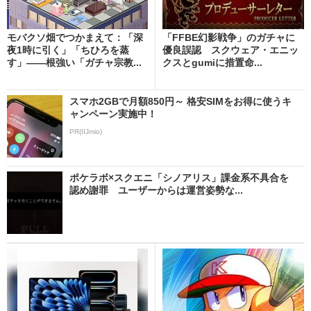
モバクソ畑でつかまえて：「深
「FFBE幻影戦争」のガチャに
夜1時に引く」「ちひろを蒸
優良誤認 スクウェア・エニッ
す」――根強い「ガチャ宗教...
クスとgumiに措置命...
スマホ2GBで月額850円～ 格安SIMをお得に使うキ
ャンペーン実施中！
PR(IIJmio)
ポケラボ×スクエニ「シノアリス」課金系不具合を
認め謝罪 ユーザーからは運営姿勢な...