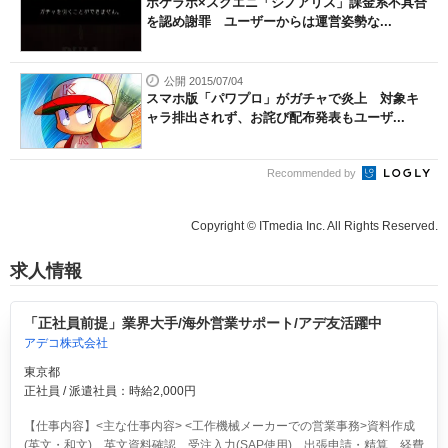
ポケラボ×スクエニ「シノアリス」課金系不具合
を認め謝罪 ユーザーからは運営姿勢な...
公開 2015/07/04
スマホ版「パワプロ」がガチャで炎上 対象キ
ャラ排出されず、お詫び配布発表もユーザ...
Recommended by
Copyright © ITmedia Inc. All Rights Reserved.
求人情報
「正社員前提」業界大手/海外営業サポート/アデ友活躍中
アデコ株式会社
東京都
正社員 / 派遣社員：時給2,000円
【仕事内容】<主な仕事内容> <工作機械メーカーでの営業事務>資料作成
(英文・和文)、英文資料確認、受注入力(SAP使用)、出張申請・精算、経費