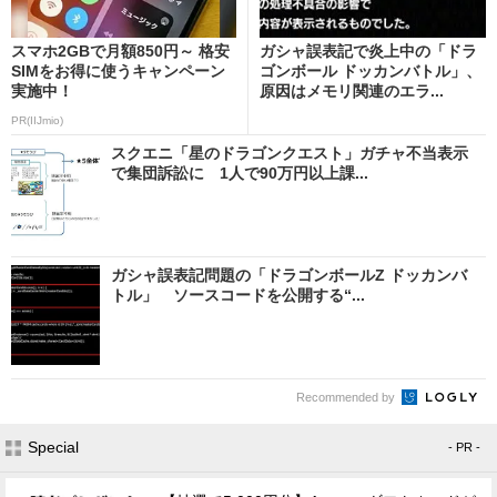
スマホ2GBで月額850円～ 格安
ガシャ誤表記で炎上中の「ドラ
SIMをお得に使うキャンペーン
ゴンボール ドッカンバトル」、
実施中！
原因はメモリ関連のエラ...
PR(IIJmio)
スクエニ「星のドラゴンクエスト」ガチャ不当表示
で集団訴訟に 1人で90万円以上課...
ガシャ誤表記問題の「ドラゴンボールZ ドッカンバ
トル」 ソースコードを公開する“...
Recommended by
Special
- PR -