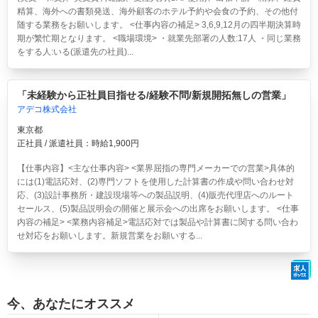
精算、海外への書類発送、海外顧客のホテル予約や会食の予約、その他付
随する業務をお願いします。 <仕事内容の補足> 3,6,9,12月の四半期決算時
期が繁忙期となります。 <職場環境> ・就業先部署の人数:17人 ・同じ業務
をする人:いる(派遣先の社員)...
「未経験から正社員目指せる/経験不問/新規開拓無しの営業」
アデコ株式会社
東京都
正社員 / 派遣社員：時給1,900円
【仕事内容】<主な仕事内容> <業界屈指の専門メーカーでの営業>具体的
には(1)電話応対、(2)専門ソフトを使用した計算書の作成や問い合わせ対
応、(3)設計事務所・建設現場等への製品説明、(4)販売代理店へのルート
セールス、(5)製品説明会の開催と展示会への出席をお願いします。 <仕事
内容の補足> <業務内容補足>電話応対では製品や計算書に関する問い合わ
せ対応をお願いします。新規営業をお願いする...
今、あなたにオススメ