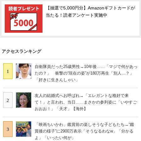
【抽選で5,000円分】Amazonギフトカードが
当たる！読者アンケート実施中
アクセスランキング
自衛隊員だった25歳男性→10年後……「マジで何があっ
1
たの？」 衝撃の“現在の姿”が180万再生「別人…？」
「好きに生きんしゃい」
友人の結婚式へお呼ばれ→「エレガントな格好で来
2
て！」と言われ、当日……まさかの参列姿に「いやすご
おおお！」「天才」【海外】
「映画ちいかわ」鑑賞前の楽しそうな子どもたち→“鑑
3
賞後の様子”に2900万表示「そうなるわなw」「分かる
よ」「いったい何が」