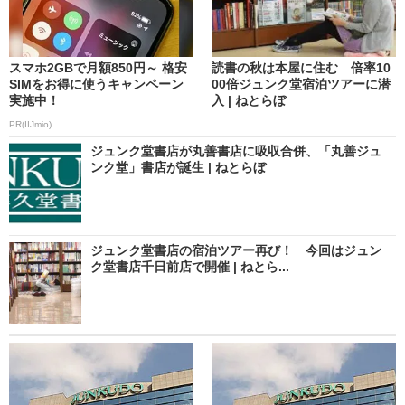
スマホ2GBで月額850円～ 格安
読書の秋は本屋に住む 倍率10
SIMをお得に使うキャンペーン
00倍ジュンク堂宿泊ツアーに潜
実施中！
入 | ねとらぼ
PR(IIJmio)
ジュンク堂書店が丸善書店に吸収合併、「丸善ジュ
ンク堂」書店が誕生 | ねとらぼ
ジュンク堂書店の宿泊ツアー再び！ 今回はジュン
ク堂書店千日前店で開催 | ねとら...