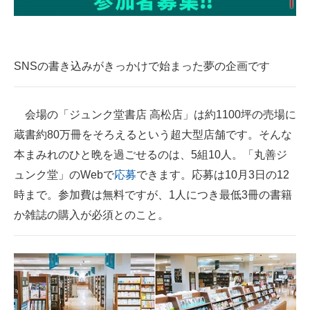
企業向けIT製品の総合サイト
IT製品の技術・比較・事例
SNSの書き込みがきっかけで始まった夢の企画です
製造業のIT導入・活用を支援
モノづくり技術者専門サイト
会場の「ジュンク堂書店 高松店」は約1100坪の売場に
蔵書約80万冊をそろえるという超大型店舗です。そんな
エレクトロニクス専門サイト
本まみれのひと晩を過ごせるのは、5組10人。「丸善ジ
電子設計の基本と応用
ュンク堂」のWebで
応募
できます。応募は10月3日の12
時まで。参加費は無料ですが、1人につき最低3冊の書籍
エネルギーの専門メディア
か雑誌の購入が必須とのこと。
建設×テクノロジーの最前線
ちょっと気になるネットの話題