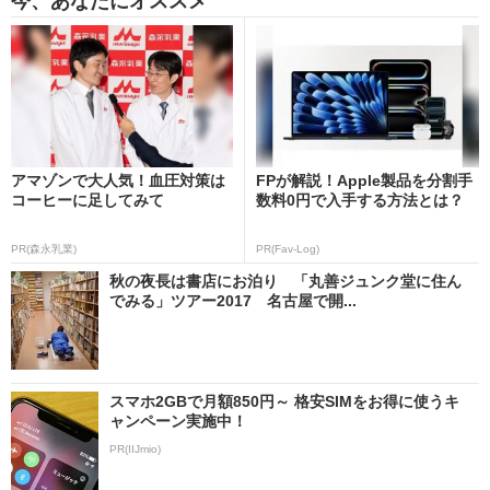
今、あなたにオススメ
アマゾンで大人気！血圧対策は
FPが解説！Apple製品を分割手
コーヒーに足してみて
数料0円で入手する方法とは？
PR(森永乳業)
PR(Fav-Log)
秋の夜長は書店にお泊り 「丸善ジュンク堂に住ん
でみる」ツアー2017 名古屋で開...
スマホ2GBで月額850円～ 格安SIMをお得に使うキ
ャンペーン実施中！
PR(IIJmio)