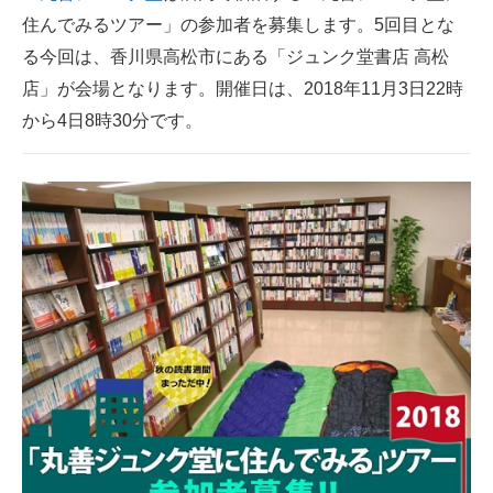
住んでみるツアー」の参加者を募集します。5回目とな
ITの今と未来を見通す
る今回は、香川県高松市にある「ジュンク堂書店 高松
店」が会場となります。開催日は、2018年11月3日22時
スマホと通信の最新トレンド
から4日8時30分です。
進化するPCとデバイスの未来
好きが集まる 比べて選べる
ビジネスと働き方のヒント
AI活用のいまが分かる
企業ITのトレンドを詳説
経営リーダーのコミュニティ
マーケ×ITの今がよく分かる
ITエンジニア向け専門サイト