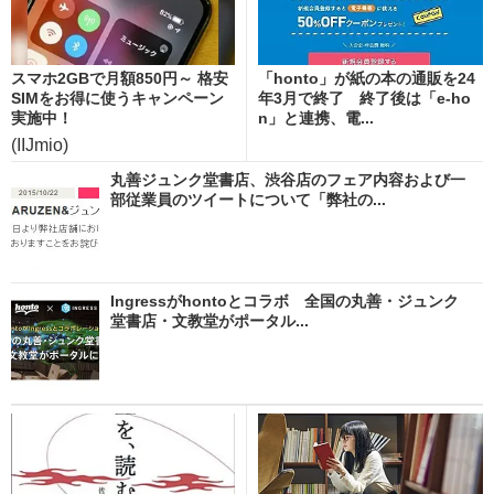
スマホ2GBで月額850円～ 格安
「honto」が紙の本の通販を24
SIMをお得に使うキャンペーン
年3月で終了 終了後は「e-ho
実施中！
n」と連携、電...
(IIJmio)
丸善ジュンク堂書店、渋谷店のフェア内容および一
部従業員のツイートについて「弊社の...
Ingressがhontoとコラボ 全国の丸善・ジュンク
堂書店・文教堂がポータル...