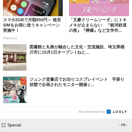
スマホ2GBで月額850円～ 格安
「文豪クリームソーダ」にトキ
SIMをお得に使うキャンペーン
メキが止まらない 『銀河鉄道
実施中！
の夜』『檸檬』など文学作...
PR(IIJmio)
図書館と丸善が融合した文化・交流施設、埼玉県桶
川市に10月1日オープン | ねと...
ジュンク堂書店でお泊りコスプレイベント 手探り
状態で企画されたモニター開催 | ...
Recommended by
Special
- PR -