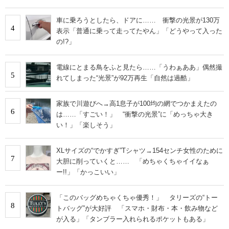
車に乗ろうとしたら、ドアに…… 衝撃の光景が130万
4
表示「普通に乗って走ってたやん」「どうやって入った
の!?」
電線にとまる鳥をふと見たら……「うわぁああ」偶然撮
5
れてしまった“光景”が92万再生「自然は過酷」
家族で川遊びへ→高1息子が100均の網でつかまえたの
6
は……「すごい！」 “衝撃の光景”に「めっちゃ大き
い！」「楽しそう」
XLサイズの“でかすぎ”Tシャツ→154センチ女性のために
7
大胆に削っていくと…… 「めちゃくちゃイイなぁ
ー!!」「かっこいい」
「このバッグめちゃくちゃ優秀！」 タリーズの“トー
8
トバッグ”が大好評 「スマホ・財布・本・飲み物など
が入る」「タンブラー入れられるポケットもある」