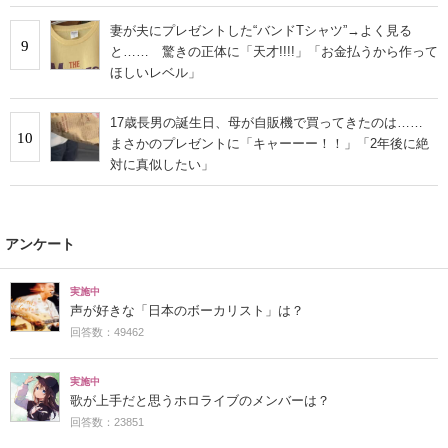
妻が夫にプレゼントした“バンドTシャツ”→よく見る
9
と…… 驚きの正体に「天才!!!!」「お金払うから作って
ほしいレベル」
17歳長男の誕生日、母が自販機で買ってきたのは……
10
まさかのプレゼントに「キャーーー！！」「2年後に絶
対に真似したい」
アンケート
実施中
声が好きな「日本のボーカリスト」は？
回答数：49462
実施中
歌が上手だと思うホロライブのメンバーは？
回答数：23851