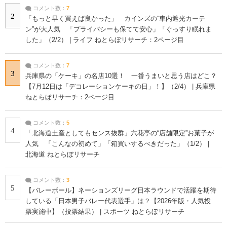
コメント数：
7
2
「もっと早く買えば良かった」 カインズの“車内遮光カーテ
ン”が大人気 「プライバシーも保てて安心」「ぐっすり眠れま
した」（2/2） | ライフ ねとらぼリサーチ：2ページ目
コメント数：
7
3
兵庫県の「ケーキ」の名店10選！ 一番うまいと思う店はどこ？
【7月12日は「デコレーションケーキの日」！】（2/4） | 兵庫県
ねとらぼリサーチ：2ページ目
コメント数：
5
4
「北海道土産としてもセンス抜群」六花亭の“店舗限定”お菓子が
人気 「こんなの初めて」「箱買いするべきだった」（1/2） |
北海道 ねとらぼリサーチ
コメント数：
3
5
【バレーボール】ネーションズリーグ日本ラウンドで活躍を期待
している「日本男子バレー代表選手」は？【2026年版・人気投
票実施中】（投票結果） | スポーツ ねとらぼリサーチ