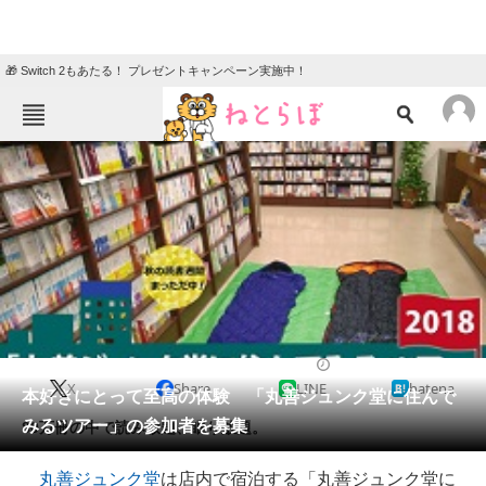
🎁 Switch 2もあたる！ プレゼントキャンペーン実施中！
ねとらぼメニュー
TOP
ニュース
エンタメ
クイズ
グルメ
地域
住まい
教育・育児
動物
リサーチ
2018/09/27 07:00（公開）
X
Share
LINE
hatena
会員記事
本好きにとって至高の体験 「丸善ジュンク堂に住んで
みるツアー」の参加者を募集
80万冊の中で読み放題、眠り放題。
メディア
丸善ジュンク堂
は店内で宿泊する「丸善ジュンク堂に
注目記事を集めた総合ページ