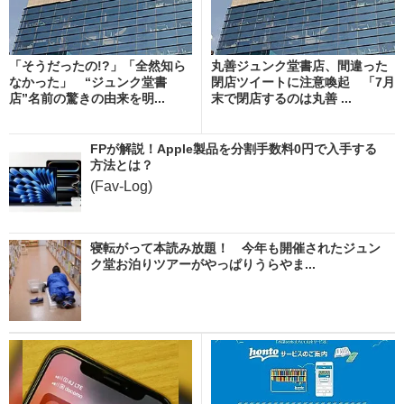
「そうだったの!?」「全然知ら
丸善ジュンク堂書店、間違った
なかった」 “ジュンク堂書
閉店ツイートに注意喚起 「7月
店”名前の驚きの由来を明...
末で閉店するのは丸善 ...
FPが解説！Apple製品を分割手数料0円で入手する
方法とは？
(Fav-Log)
寝転がって本読み放題！ 今年も開催されたジュン
ク堂お泊りツアーがやっぱりうらやま...