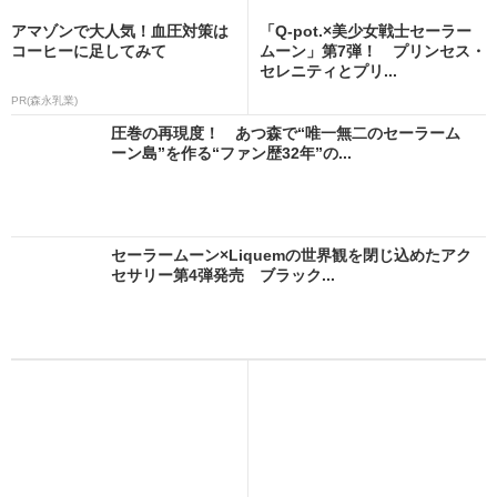
アマゾンで大人気！血圧対策は
「Q-pot.×美少女戦士セーラー
コーヒーに足してみて
ムーン」第7弾！ プリンセス・
セレニティとプリ...
PR(森永乳業)
圧巻の再現度！ あつ森で“唯一無二のセーラーム
ーン島”を作る“ファン歴32年”の...
セーラームーン×Liquemの世界観を閉じ込めたアク
セサリー第4弾発売 ブラック...