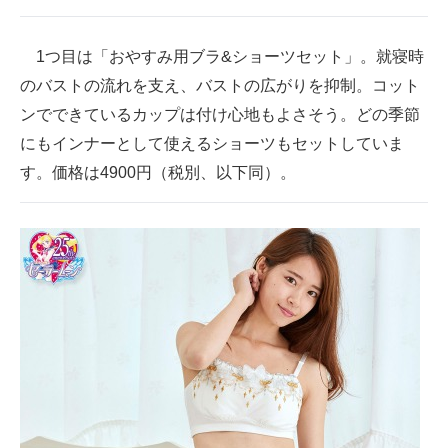
企業向けIT製品の総合サイト
1つ目は「おやすみ用ブラ&ショーツセット」。就寝時
IT製品の技術・比較・事例
のバストの流れを支え、バストの広がりを抑制。コット
製造業のIT導入・活用を支援
ンでできているカップは付け心地もよさそう。どの季節
にもインナーとして使えるショーツもセットしていま
モノづくり技術者専門サイト
す。価格は4900円（税別、以下同）。
エレクトロニクス専門サイト
電子設計の基本と応用
エネルギーの専門メディア
建設×テクノロジーの最前線
ちょっと気になるネットの話題