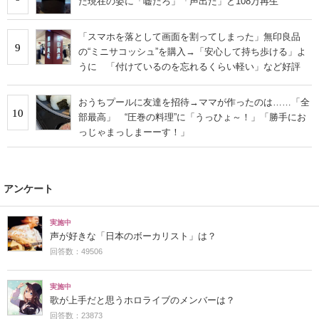
た現在の姿に「嘘だろ」「声出た」と108万再生
「スマホを落として画面を割ってしまった」無印良品
9
の“ミニサコッシュ”を購入→「安心して持ち歩ける」よ
うに 「付けているのを忘れるくらい軽い」など好評
おうちプールに友達を招待→ママが作ったのは……「全
10
部最高」 “圧巻の料理”に「うっひょ～！」「勝手にお
っじゃまっしまーーす！」
アンケート
実施中
声が好きな「日本のボーカリスト」は？
回答数：49506
実施中
歌が上手だと思うホロライブのメンバーは？
回答数：23873