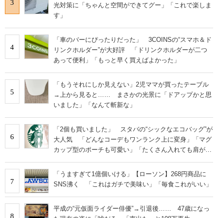
3
光対策に「ちゃんと空間ができてグー」「これで楽しま
す」
「車のバーにぴったりだった」 3COINSの“スマホ＆ド
4
リンクホルダー”が大好評 「ドリンクホルダーが二つ
あって便利」「もっと早く買えばよかった」
「もうそれにしか見えない」2児ママが買ったテーブル
5
→上から見ると…… まさかの光景に「ドアップかと思
いました」「なんて斬新な」
「2個も買いました」 スタバの“シックなエコバッグ”が
6
大人気 「どんなコーデもワンランク上に変身」「マグ
カップ型のポーチも可愛い」「たくさん入れても肩が痛
くならない」
「うますぎて1億個いける」【ローソン】268円商品に
7
SNS沸く 「これはガチで美味い」「毎食これがいい」
平成の“元仮面ライダー俳優”→引退後…… 47歳になっ
8