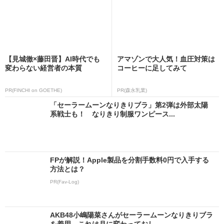
【見城徹×藤田晋】AI時代でも
アマゾンで大人気！血圧対策は
変わらない経営者の本質
コーヒーに足してみて
PR(FINCHI on GOETHE)
PR(森永乳業)
「セーラームーンなりきりブラ」第2弾は外部太陽
系戦士も！ なりきり制服ワンピース...
FPが解説！Apple製品を分割手数料0円で入手する
方法とは？
PR(Fav-Log)
AKB48小嶋陽菜さんがセーラームーンなりきりブラ
を着用 これは月に変わっておし...