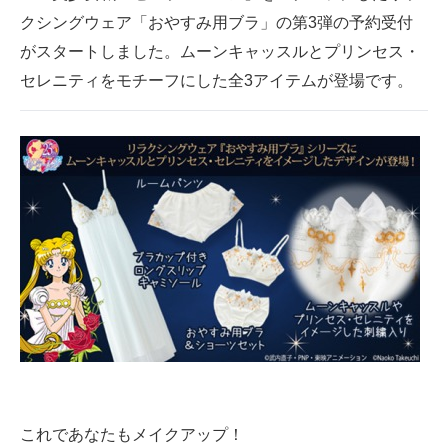
クシングウェア「おやすみ用ブラ」の第3弾の予約受付
ITの今と未来を見通す
がスタートしました。ムーンキャッスルとプリンセス・
セレニティをモチーフにした全3アイテムが登場です。
スマホと通信の最新トレンド
進化するPCとデバイスの未来
好きが集まる 比べて選べる
ビジネスと働き方のヒント
AI活用のいまが分かる
企業ITのトレンドを詳説
経営リーダーのコミュニティ
マーケ×ITの今がよく分かる
ITエンジニア向け専門サイト
これであなたもメイクアップ！