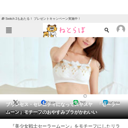
🎁 Switch 2もあたる！ プレゼントキャンペーン実施中！
ねとらぼメニュー
TOP
ニュース
エンタメ
クイズ
グルメ
地域
住まい
教育・育児
動物
リサーチ
2018/10/05 21:00（公開）
X
Share
LINE
hatena
会員記事
プリンセス・セレニティになってスヤスヤ 「セーラー
ムーン」モチーフのおやすみブラがかわいい
実用性もばっちりです。
メディア
『美少女戦士セーラームーン』をモチーフにしたリラ
注目記事を集めた総合ページ