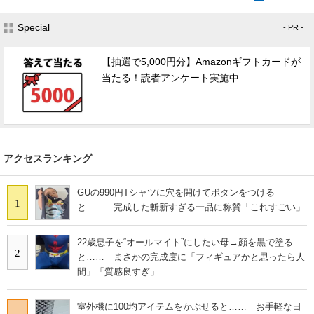
Special
- PR -
【抽選で5,000円分】Amazonギフトカードが
当たる！読者アンケート実施中
アクセスランキング
GUの990円Tシャツに穴を開けてボタンをつける
1
と…… 完成した斬新すぎる一品に称賛「これすごい」
22歳息子を“オールマイト”にしたい母→顔を黒で塗る
2
と…… まさかの完成度に「フィギュアかと思ったら人
間」「質感良すぎ」
室外機に100均アイテムをかぶせると…… お手軽な日