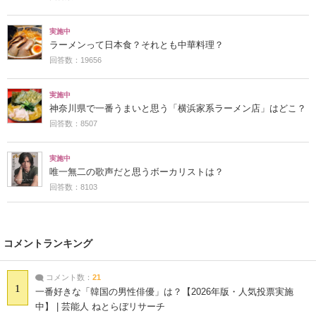
実施中
ラーメンって日本食？それとも中華料理？
回答数：19656
実施中
神奈川県で一番うまいと思う「横浜家系ラーメン店」はどこ？
回答数：8507
実施中
唯一無二の歌声だと思うボーカリストは？
回答数：8103
コメントランキング
コメント数：
21
1
一番好きな「韓国の男性俳優」は？【2026年版・人気投票実施
中】 | 芸能人 ねとらぼリサーチ