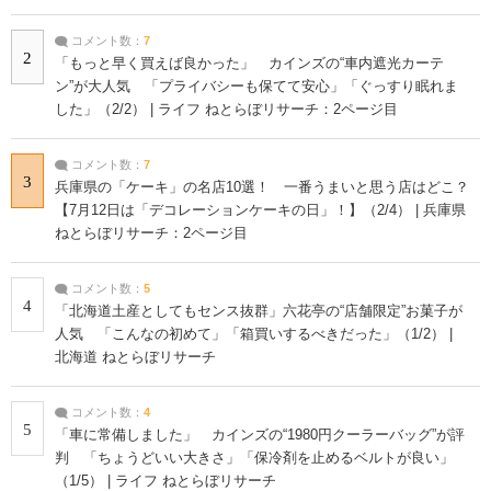
コメント数：
7
2
「もっと早く買えば良かった」 カインズの“車内遮光カーテ
ン”が大人気 「プライバシーも保てて安心」「ぐっすり眠れま
した」（2/2） | ライフ ねとらぼリサーチ：2ページ目
コメント数：
7
3
兵庫県の「ケーキ」の名店10選！ 一番うまいと思う店はどこ？
【7月12日は「デコレーションケーキの日」！】（2/4） | 兵庫県
ねとらぼリサーチ：2ページ目
コメント数：
5
4
「北海道土産としてもセンス抜群」六花亭の“店舗限定”お菓子が
人気 「こんなの初めて」「箱買いするべきだった」（1/2） |
北海道 ねとらぼリサーチ
コメント数：
4
5
「車に常備しました」 カインズの“1980円クーラーバッグ”が評
判 「ちょうどいい大きさ」「保冷剤を止めるベルトが良い」
（1/5） | ライフ ねとらぼリサーチ