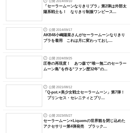
公開 2014/09/10
「セーラームーンなりきりブラ」第2弾は外部太
陽系戦士も！ なりきり制服ワンピース...
公開 2014/09/17
AKB48小嶋陽菜さんがセーラームーンなりきり
ブラを着用 これは月に変わっておし...
公開 2024/09/25
圧巻の再現度！ あつ森で“唯一無二のセーラー
ムーン島”を作る“ファン歴32年”の...
公開 2021/08/12
「Q-pot.×美少女戦士セーラームーン」第7弾！
プリンセス・セレニティとプリ...
公開 2023/05/27
セーラームーン×Liquemの世界観を閉じ込めた
アクセサリー第4弾発売 ブラック...