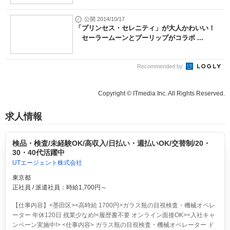
公開 2014/10/17
「プリンセス・セレニティ」が大人かわいい！
セーラームーンとプーリップがコラボ ...
Recommended by
Copyright © ITmedia Inc. All Rights Reserved.
求人情報
検品・検査/未経験OK/高収入/日払い・週払いOK/交替制/20・
30・40代活躍中
UTエージェント株式会社
東京都
正社員 / 派遣社員：時給1,700円～
【仕事内容】<墨田区><高時給 1700円>ガラス瓶の目視検査・機械オペレ
ーター 年休120日 残業少なめ!<履歴書不要 オンライン面接OK><入社キャ
ンペーン実施中!> <仕事内容> ガラス瓶の目視検査・機械オペレーター ド