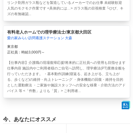
リンク剤用ガラス瓶などを製造しているメーカーでのお仕事 未経験歓迎
人気のモクモク作業です <具体的には…> ガラス瓶の目視検査 └ひび、キ
ズの有無確認...
有料老人ホームでの理学療法士/東京都大田区
愛の家みらい訪問看護ステーション 大森
東京都
正社員：時給3,000円～
【仕事内容】介護職の現場復帰応援!将来的に正社員への登用も目指せます
仕事内容 施設内やご利用者様のご自宅へ訪問し、理学療法(PT)業務全般を
行っていただきます。 ・基本動作訓練(寝返る、起き上がる、立ち上が
る、歩くなど)の維持・向上トレーニング ・身体機能の回復・維持を目的
とした運動療法 ・ご家族や施設スタッフへの安全な移乗・介助方法のアド
バイス 等 <「件数」よりも「質」> ご利用者...
今、あなたにオススメ