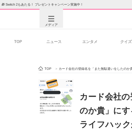
🎁 Switch 2もあたる！ プレゼントキャンペーン実施中！
メディア
TOP
ニュース
エンタメ
クイズ
注目記事を集めた総合ページ
ITの今
TOP
>
カード会社の登録名を「また無駄遣いをしたのか
ビジネスと働き方のヒント
AI活用
カード会社の
のか貴」にす
ITエンジニア向け専門サイト
企業向けI
ライフハック