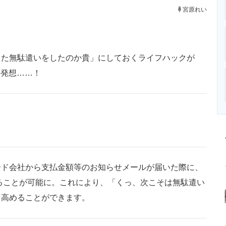
ニクス専門サイト
電子設計の基本と応用
エネルギーの専
宮原れい
た無駄遣いをしたのか貴」にしておくライフハックが
の発想……！
ド会社から支払金額等のお知らせメールが届いた際に、
ることが可能に。これにより、「くっ、次こそは無駄遣い
を高めることができます。