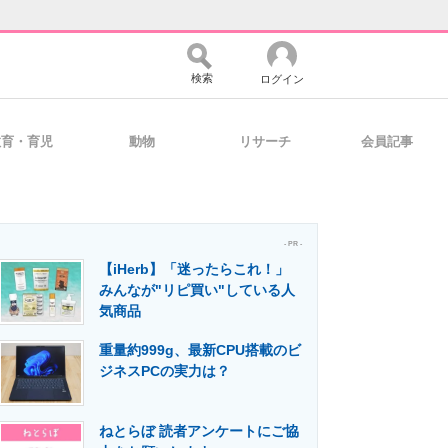
検索
ログイン
教育・育児
動物
リサーチ
会員記事
バイスの未来
好きが集まる 比べて選べる
- PR -
【iHerb】「迷ったらこれ！」
コミュニティ
マーケ×ITの今がよく分かる
みんなが"リピ買い"している人
気商品
重量約999g、最新CPU搭載のビ
・活用を支援
ジネスPCの実力は？
ねとらぼ 読者アンケートにご協