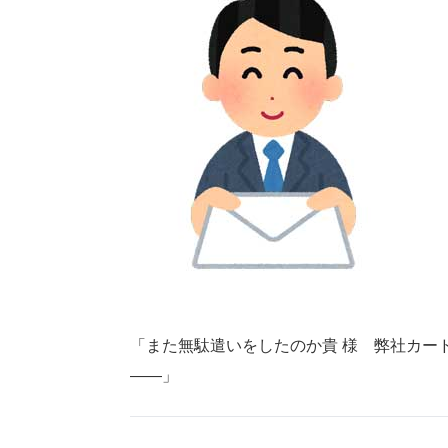
「また無駄遣いをしたのか貴 様 弊社カー
――」