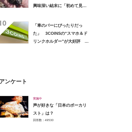
興味深い結末に「初めて見
た」「こんなデカくなん
10
の？」投稿者に話を聞いた
「車のバーにぴったりだっ
た」 3COINSの“スマホ＆ド
リンクホルダー”が大好評
「ドリンクホルダーが二つあ
って便利」「もっと早く買え
ばよかった」
アンケート
実施中
声が好きな「日本のボーカリ
スト」は？
回答数：49530