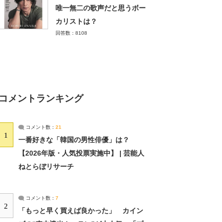
唯一無二の歌声だと思うボー
カリストは？
回答数：8108
コメントランキング
コメント数：
21
1
一番好きな「韓国の男性俳優」は？
【2026年版・人気投票実施中】 | 芸能人
ねとらぼリサーチ
コメント数：
7
2
「もっと早く買えば良かった」 カイン