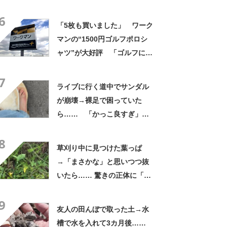
よかった」「そういう使い道
6
もあったのか」
「5枚も買いました」 ワーク
マンの“1500円ゴルフポロシ
ャツ”が大好評 「ゴルフにも
普段使いにも最適」「汗をか
7
いてもすぐ乾く」「全てに大
ライブに行く道中でサンダル
満足しています」
が崩壊→裸足で困っていた
ら…… 「かっこ良すぎ」ま
さかの展開に感動「こういう
8
人に私もなりたい」
草刈り中に見つけた葉っぱ
→「まさかな」と思いつつ抜
いたら…… 驚きの正体に「お
宝やね」「生命力すごい」
9
友人の田んぼで取った土→水
槽で水を入れて3カ月後……