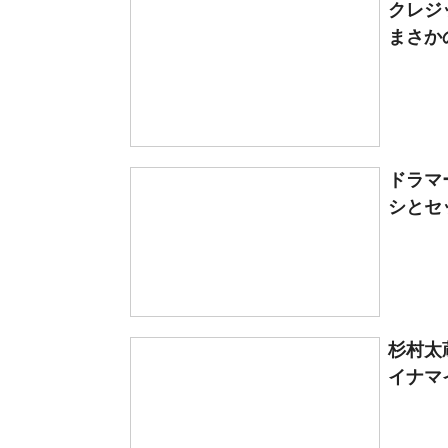
クレジ
まさか
ドラマ
シとセ
杉村太
イナマ