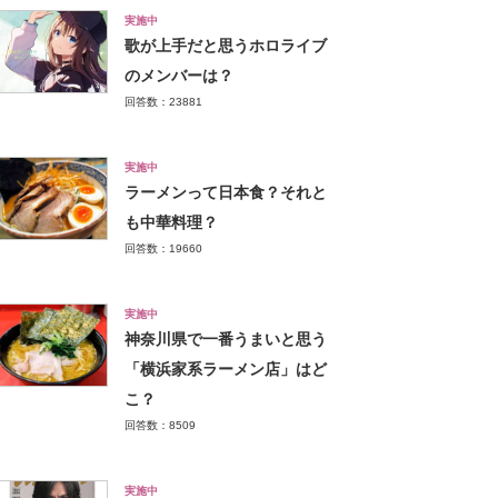
実施中
歌が上手だと思うホロライブ
のメンバーは？
回答数：23881
実施中
ラーメンって日本食？それと
も中華料理？
回答数：19660
実施中
神奈川県で一番うまいと思う
「横浜家系ラーメン店」はど
こ？
回答数：8509
実施中