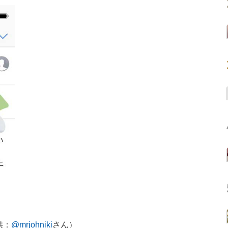
供：
@mrjohniki
さん）