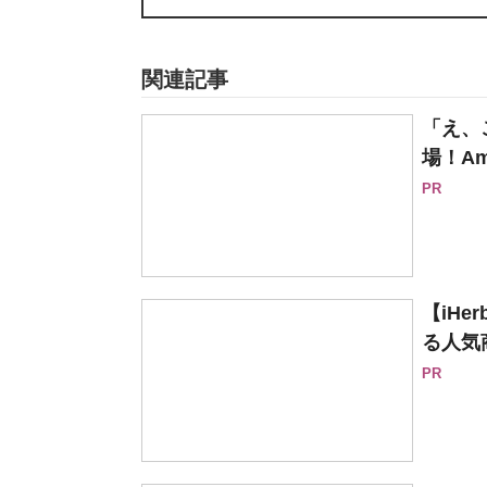
関連記事
「え、
場！Am
PR
【iH
る人気
PR