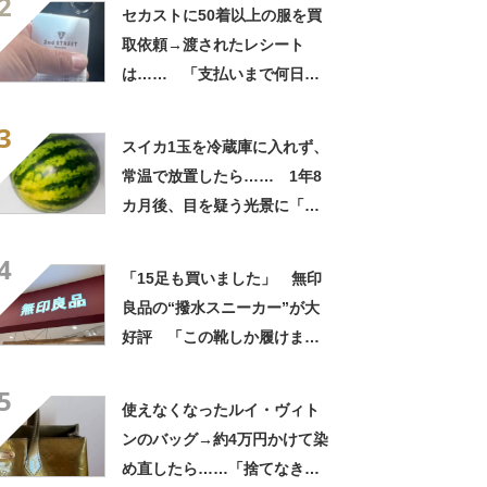
2
自画自賛
セカストに50着以上の服を買
取依頼→渡されたレシート
は…… 「支払いまで何日か
待たされた」衝撃的な光景に
3
「この値段はヤバすぎ」
スイカ1玉を冷蔵庫に入れず、
常温で放置したら…… 1年8
カ月後、目を疑う光景に「ヤ
バいヤバいヤバい」「えっ、
4
こんな姿に……!?」
「15足も買いました」 無印
良品の“撥水スニーカー”が大
好評 「この靴しか履けませ
ん」「本当に疲れにくい」
5
「一生買い続けます」
使えなくなったルイ・ヴィト
ンのバッグ→約4万円かけて染
め直したら……「捨てなきゃ