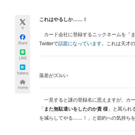
モノづくり技術者専門サイト
エレクトロ
これはやるしか……！
X
ちょっと気になるネットの話題
カード会社に登録するニックネームを「ま
Share
Twitterで
話題になっています
。これは天才
LINE
hatena
落差がズルい
Home
一見すると謎の登録名に思えますが、カー
「
また無駄遣いをしたのか貴 様
」と罵られ
を減らしてやる……！」と節約への気持ち