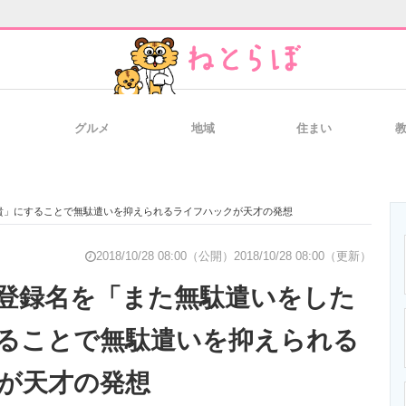
グルメ
地域
住まい
と未来を見通す
スマホと通信の最新トレンド
進化するPCとデ
貴」にすることで無駄遣いを抑えられるライフハックが天才の発想
のいまが分かる
企業ITのトレンドを詳説
経営リーダーの
2018/10/28 08:00（公開）
2018/10/28 08:00（更新）
登録名を「また無駄遣いをした
ることで無駄遣いを抑えられる
T製品の総合サイト
IT製品の技術・比較・事例
製造業のIT導入
が天才の発想