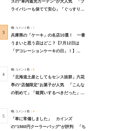
ズの“車内遮光カーテン”が大人気 「プ
ライバシーも保てて安心」「ぐっすり眠
れました」（2/2） | ライフ ねとらぼリ
サーチ：2ページ目
コメント数：
7
3
兵庫県の「ケーキ」の名店10選！ 一番
うまいと思う店はどこ？【7月12日は
「デコレーションケーキの日」！】
（2/4） | 兵庫県 ねとらぼリサーチ：2ペ
ージ目
コメント数：
5
4
「北海道土産としてもセンス抜群」六花
亭の“店舗限定”お菓子が人気 「こんな
の初めて」「箱買いするべきだった」
（1/2） | 北海道 ねとらぼリサーチ
コメント数：
4
5
「車に常備しました」 カインズ
の“1980円クーラーバッグ”が評判 「ち