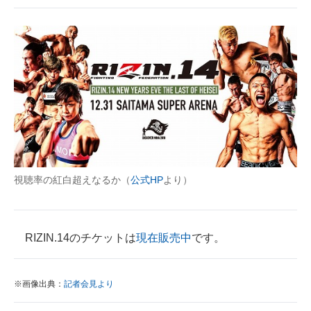
視聴率の紅白超えなるか（
公式HP
より）
RIZIN.14のチケットは
現在販売中
です。
※画像出典：
記者会見より