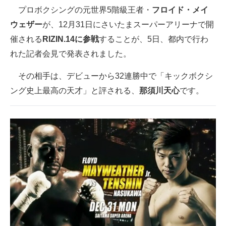
プロボクシングの元世界5階級王者・
フロイド・メイ
ITの今と未来を見通す
ウェザー
が、12月31日にさいたまスーパーアリーナで開
催される
RIZIN.14に参戦
することが、5日、都内で行わ
スマホと通信の最新トレンド
れた記者会見で発表されました。
進化するPCとデバイスの未来
その相手は、デビューから32連勝中で「キックボクシ
好きが集まる 比べて選べる
ング史上最高の天才」と評される、
那須川天心
です。
ビジネスと働き方のヒント
AI活用のいまが分かる
企業ITのトレンドを詳説
経営リーダーのコミュニティ
マーケ×ITの今がよく分かる
ITエンジニア向け専門サイト