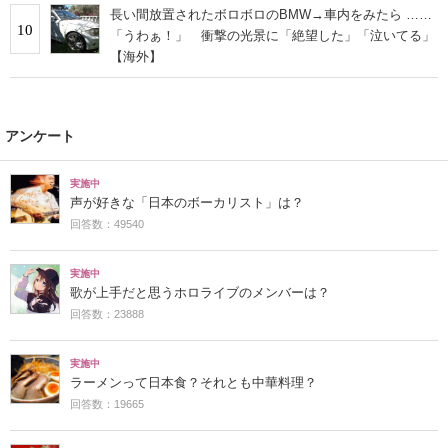
長い間放置されたボロボロのBMW→車内をみたら ……
10
「うわぁ！」 衝撃の光景に「絶望した」「泣いてる」
【海外】
アンケート
実施中
声が好きな「日本のボーカリスト」は？
回答数：49540
実施中
歌が上手だと思うホロライブのメンバーは？
回答数：23888
実施中
ラーメンって日本食？それとも中華料理？
回答数：19665