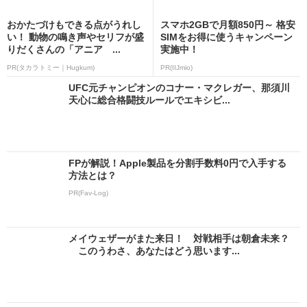
おかたづけもできる点がうれし
スマホ2GBで月額850円～ 格安
い！ 動物の鳴き声やセリフが盛
SIMをお得に使うキャンペーン
りだくさんの「アニア ...
実施中！
PR(タカラトミー｜Hugkum)
PR(IIJmio)
UFC元チャンピオンのコナー・マクレガー、那須川
天心に総合格闘技ルールでエキシビ...
FPが解説！Apple製品を分割手数料0円で入手する
方法とは？
PR(Fav-Log)
メイウェザーがまた来日！ 対戦相手は朝倉未来？
このうわさ、あなたはどう思います...