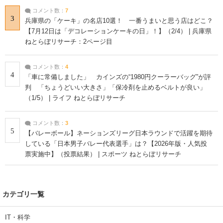
コメント数：
7
3
兵庫県の「ケーキ」の名店10選！ 一番うまいと思う店はどこ？
【7月12日は「デコレーションケーキの日」！】（2/4） | 兵庫県
ねとらぼリサーチ：2ページ目
コメント数：
4
4
「車に常備しました」 カインズの“1980円クーラーバッグ”が評
判 「ちょうどいい大きさ」「保冷剤を止めるベルトが良い」
（1/5） | ライフ ねとらぼリサーチ
コメント数：
3
5
【バレーボール】ネーションズリーグ日本ラウンドで活躍を期待
している「日本男子バレー代表選手」は？【2026年版・人気投
票実施中】（投票結果） | スポーツ ねとらぼリサーチ
カテゴリ一覧
IT・科学