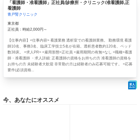
「看護師・准看護師」正社員/診療所・クリニック/准看護師,正
看護師
青戸腎クリニック
東京都
正社員：時給2,000円～
【仕事内容】<仕事内容> 看護業務 透析室での看護師業務。 勤務環境 看護
師10名、事務3名、臨床工学技士5名が在籍。透析患者数約120名、ベッド
数38床。 <求人PR> <雇用形態>正社員 <雇用期間の有無>なし <職種>看護
師・准看護師 ・求人詳細: 正看護師の資格をお持ちの方 准看護師の資格を
お持ちの方 未経験者大歓迎 非常勤の方は経験者のみ応募可能です。 <応募
要件(必須資格...
今、あなたにオススメ