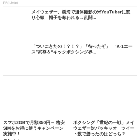
PR(IIJmio)
メイウェザー、樹海で遺体撮影の米YouTuberに怒
り心頭 帽子を奪われる→乱闘...
「ついにきたの！？！？」「待ったぞ」 “K-1エー
ス”武尊＆“キックボクシング界...
スマホ2GBで月額850円～ 格安
ボクシング「世紀の一戦」メイ
SIMをお得に使うキャンペーン
ウェザー対パッキャオ ツイー
実施中！
ト数で勝ったのはどっち？...