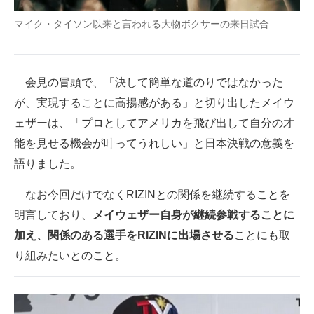
企業向けIT製品の総合サイト
マイク・タイソン以来と言われる大物ボクサーの来日試合
IT製品の技術・比較・事例
製造業のIT導入・活用を支援
会見の冒頭で、「決して簡単な道のりではなかった
が、実現することに高揚感がある」と切り出したメイウ
モノづくり技術者専門サイト
ェザーは、「プロとしてアメリカを飛び出して自分の才
エレクトロニクス専門サイト
能を見せる機会が叶ってうれしい」と日本決戦の意義を
語りました。
電子設計の基本と応用
なお今回だけでなくRIZINとの関係を継続することを
エネルギーの専門メディア
明言しており、
メイウェザー自身が継続参戦することに
建設×テクノロジーの最前線
加え、関係のある選手をRIZINに出場させる
ことにも取
り組みたいとのこと。
ちょっと気になるネットの話題