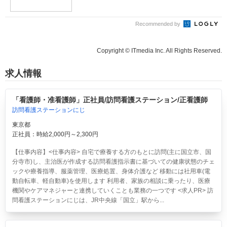
Recommended by
Copyright © ITmedia Inc. All Rights Reserved.
求人情報
「看護師・准看護師」正社員/訪問看護ステーション/正看護師
訪問看護ステーションにじ
東京都
正社員：時給2,000円～2,300円
【仕事内容】<仕事内容> 自宅で療養する方のもとに訪問(主に国立市、国
分寺市)し、主治医が作成する訪問看護指示書に基づいての健康状態のチェ
ックや療養指導、服薬管理、医療処置、身体介護など 移動には社用車(電
動自転車、軽自動車)を使用します 利用者、家族の相談に乗ったり、医療
機関やケアマネジャーと連携していくことも業務の一つです <求人PR> 訪
問看護ステーションにじは、JR中央線「国立」駅から...