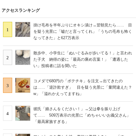
アクセスランキング
掛け毛布を半年ぶりにオキシ漬け→翌朝見たら…… 目
1
を疑う光景に「嘘だと言ってくれ」「うちの毛布も怖く
なってきた」と627万表示
散歩中、小学生に「ぬいぐるみが歩いてる！」と言われ
2
た子犬 納得の姿に「最高の褒め言葉！」「遭遇した
い」投稿者に話を聞いた
コメダで680円の「ポテチキ」を注文→出てきたの
3
は……「逆詐欺すぎ」 目を疑う光景に「量間違えた？
w」「溢れかえってますね」
彼氏「娘さんをください！」→父は拳を振り上げ
4
て…… 509万表示の光景に「めちゃいいお義父さん」
「最高家族すぎる」