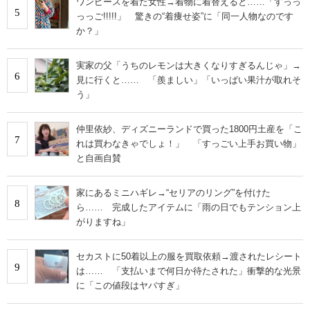
ワンピースを着た女性→着物に着替えると……「すっっ
5
っっご!!!!!」 驚きの“着痩せ姿”に「同一人物なのです
か？」
実家の父「うちのレモンは大きくなりすぎるんじゃ」→
6
見に行くと…… 「羨ましい」「いっぱい果汁が取れそ
う」
仲里依紗、ディズニーランドで買った1800円土産を「こ
7
れは買わなきゃでしょ！」 「すっごい上手お買い物」
と自画自賛
家にあるミニハギレ→“セリアのリング”を付けた
8
ら…… 完成したアイテムに「雨の日でもテンション上
がりますね」
セカストに50着以上の服を買取依頼→渡されたレシート
9
は…… 「支払いまで何日か待たされた」衝撃的な光景
に「この値段はヤバすぎ」