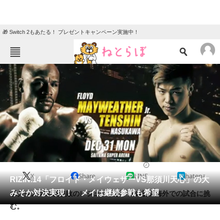
🎁 Switch 2もあたる！ プレゼントキャンペーン実施中！
ねとらぼメニュー
TOP
ニュース
エンタメ
クイズ
グルメ
地域
住まい
教育・育児
動物
リサーチ
2018/11/05 17:33（公開）
X
Share
LINE
hatena
会員記事
RIZIN.14「フロイド・メイウェザーVS那須川天心」の大
みそか対決実現！ メイは継続参戦も希望
ボクシング50戦無敗のレジェンドが、プロ初の海外での試合に挑
メディア
む。
注目記事を集めた総合ページ