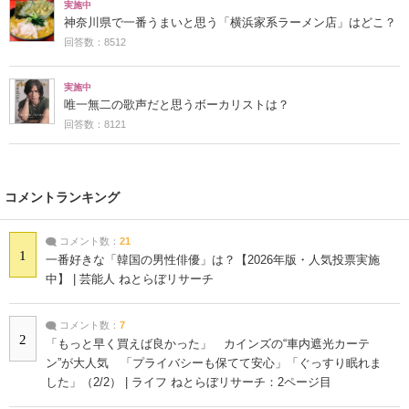
実施中
神奈川県で一番うまいと思う「横浜家系ラーメン店」はどこ？
回答数：8512
実施中
唯一無二の歌声だと思うボーカリストは？
回答数：8121
コメントランキング
コメント数：
21
1
一番好きな「韓国の男性俳優」は？【2026年版・人気投票実施
中】 | 芸能人 ねとらぼリサーチ
コメント数：
7
2
「もっと早く買えば良かった」 カインズの“車内遮光カーテ
ン”が大人気 「プライバシーも保てて安心」「ぐっすり眠れま
した」（2/2） | ライフ ねとらぼリサーチ：2ページ目