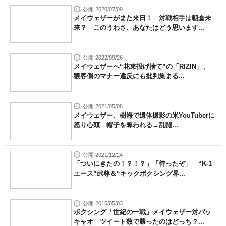
公開 2020/07/09
メイウェザーがまた来日！ 対戦相手は朝倉未
来？ このうわさ、あなたはどう思います...
公開 2022/09/26
メイウェザーへ“花束投げ捨て”の「RIZIN」、
観客側のマナー違反にも批判集まる...
公開 2021/05/08
メイウェザー、樹海で遺体撮影の米YouTuberに
怒り心頭 帽子を奪われる→乱闘...
公開 2021/12/24
「ついにきたの！？！？」「待ったぞ」 “K-1
エース”武尊＆“キックボクシング界...
公開 2015/05/03
ボクシング「世紀の一戦」メイウェザー対パッ
キャオ ツイート数で勝ったのはどっち？...