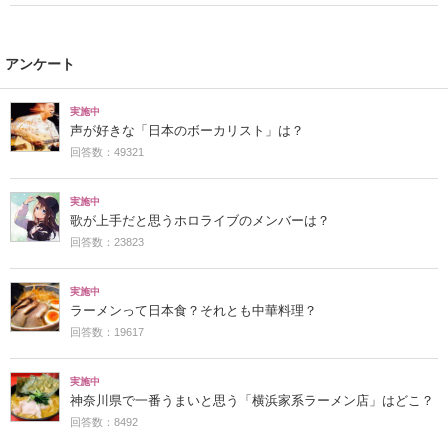
アンケート
実施中
声が好きな「日本のボーカリスト」は？
回答数：49321
実施中
歌が上手だと思うホロライブのメンバーは？
回答数：23823
実施中
ラーメンって日本食？それとも中華料理？
回答数：19617
実施中
神奈川県で一番うまいと思う「横浜家系ラーメン店」はどこ？
回答数：8492