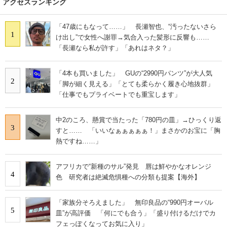
アクセスランキング
「47歳にもなって……」 長瀬智也、“汚ったないさら
1
け出し”で女性へ謝罪→気合入った髪形に反響も……
「長瀬なら私が許す」「あれはネタ？」
「4本も買いました」 GUの“2990円パンツ”が大人気
2
「脚が細く見える」「とても柔らかく履き心地抜群」
「仕事でもプライベートでも重宝します」
中2のころ、懸賞で当たった「780円の皿」→ひっくり返
3
すと…… 「いいなぁぁぁぁぁ！」まさかのお宝に「胸
熱ですね……」
アフリカで“新種のサル”発見 唇は鮮やかなオレンジ
4
色 研究者は絶滅危惧種への分類も提案【海外】
「家族分そろえました」 無印良品の“990円オーバル
5
皿”が高評価 「何にでも合う」「盛り付けるだけでカ
フェっぽくなってお気に入り」