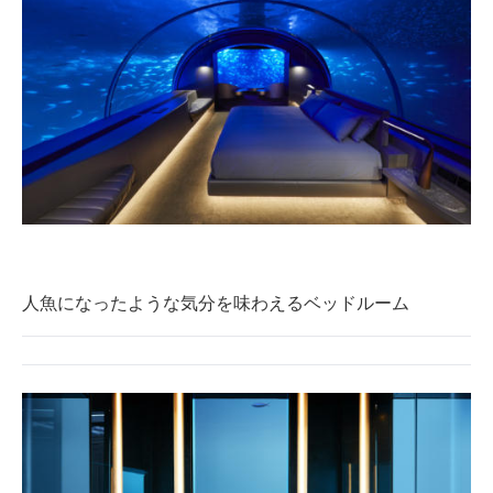
企業向けIT製品の総合サイト
IT製品の技術・比較・事例
製造業のIT導入・活用を支援
モノづくり技術者専門サイト
エレクトロニクス専門サイト
電子設計の基本と応用
人魚になったような気分を味わえるベッドルーム
エネルギーの専門メディア
建設×テクノロジーの最前線
ちょっと気になるネットの話題