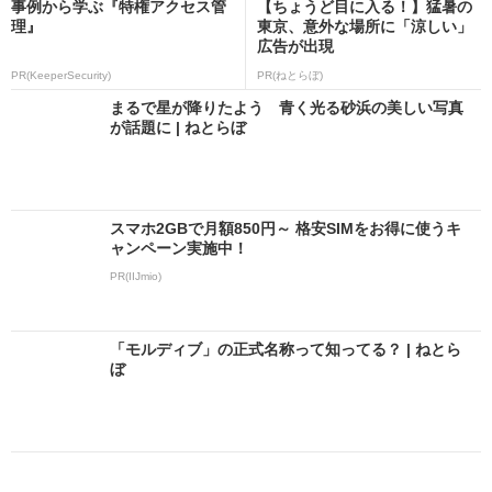
事例から学ぶ『特権アクセス管
【ちょうど目に入る！】猛暑の
理』
東京、意外な場所に「涼しい」
広告が出現
PR(KeeperSecurity)
PR(ねとらぼ)
まるで星が降りたよう 青く光る砂浜の美しい写真
が話題に | ねとらぼ
スマホ2GBで月額850円～ 格安SIMをお得に使うキ
ャンペーン実施中！
PR(IIJmio)
「モルディブ」の正式名称って知ってる？ | ねとら
ぼ