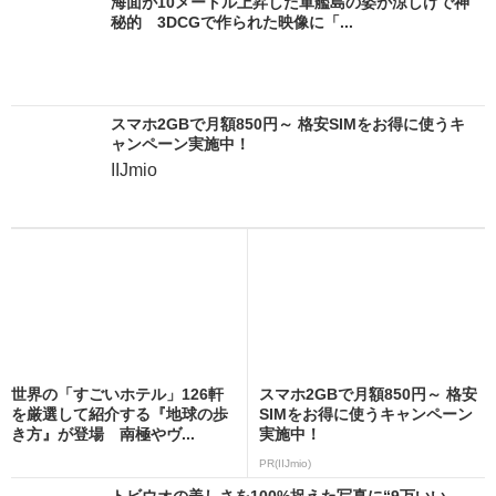
海面が10メートル上昇した軍艦島の姿が涼しげで神
秘的 3DCGで作られた映像に「...
スマホ2GBで月額850円～ 格安SIMをお得に使うキ
ャンペーン実施中！
IIJmio
世界の「すごいホテル」126軒
スマホ2GBで月額850円～ 格安
を厳選して紹介する『地球の歩
SIMをお得に使うキャンペーン
き方』が登場 南極やヴ...
実施中！
PR(IIJmio)
トビウオの美しさを100%捉えた写真に“9万いい