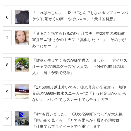
「これは欲しい」 USJの“とんでもないポップコーンバ
6
ケツ”に驚がくの声「やばいｗｗ」「天才的発想」
「まるごと捨てられるの!?」辻希美、中2次男の移動教
7
室弁当→“まさかの工夫”に「真似したい！」「その手が
あったかー！」
「雑草が生えてくるのが嫌で購入しました」 アイリス
8
オーヤマの“防草グッズ”が大人気 「今回で3度目の購
入」「施工が楽で簡単」
「1万5000歩以上歩いても、疲れ具合が全然違う」無印
9
良品の“3990円撥水スニーカー”に「もう何足目かわから
ない」「パンツでもスカートでも合う」の声
「4本も買いました」 GUの“2990円パンツ”が大人気
10
「脚が細く見える」「とても柔らかく履き心地抜群」
「仕事でもプライベートでも重宝します」