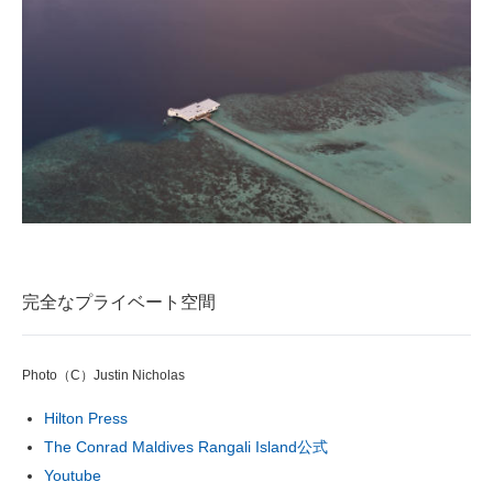
完全なプライベート空間
Photo（C）Justin Nicholas
Hilton Press
The Conrad Maldives Rangali Island公式
Youtube