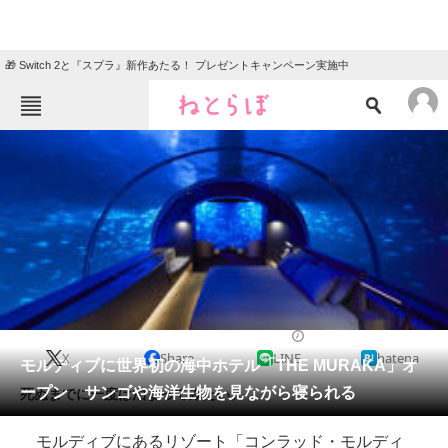
🎁 Switch 2と『スプラ』新作あたる！ プレゼントキャンペーン実施中
ねとらぼメニュー
TOP
ニュース
エンタメ
クイズ
グルメ
地域
住まい
教育・育児
動物
リサーチ
2018/11/14 08:00（公開）
X
Share
LINE
hatena
会員記事
モルディブに世界初の海中ホテル「THE MURAKA」オ
ープン サンゴや海洋生物を見ながら寝られる
死ぬまでに一度は泊まってみたい。
メディア
モルディブにあるリゾート「コンラッド・モルディ
注目記事を集めた総合ページ