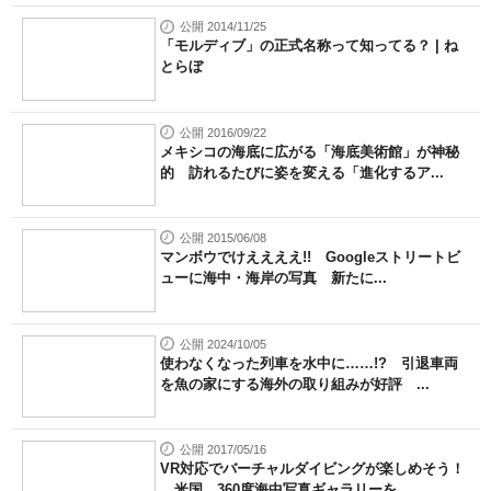
公開 2014/11/25
「モルディブ」の正式名称って知ってる？ | ね
とらぼ
公開 2016/09/22
メキシコの海底に広がる「海底美術館」が神秘
的 訪れるたびに姿を変える「進化するア...
公開 2015/06/08
マンボウでけええええ!! Googleストリートビ
ューに海中・海岸の写真 新たに...
公開 2024/10/05
使わなくなった列車を水中に……!? 引退車両
を魚の家にする海外の取り組みが好評 ...
公開 2017/05/16
VR対応でバーチャルダイビングが楽しめそう！
米国、360度海中写真ギャラリーを...