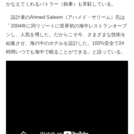
かなえてくれるバトラー（執事）も常駐している。
設計者のAhmed Saleem（アハメド・サリーム）氏は
「2004年に同リゾートに世界初の海中レストランオープ
ンし、人気を博した。だからこそ今、さまざまな技術を
結集させ、海の中のホテルを設計した。100%安全で24
時間いつでも海中で眠ることができる」と語っている。