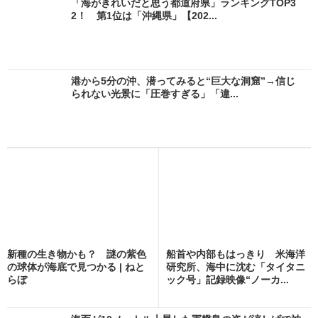
「海がきれいだと思う都道府県」ランキングTOP3
2！ 第1位は「沖縄県」【202...
港から5分の沖、潜ってみると“巨大な洞窟”→信じ
られない光景に「圧巻すぎる」「違...
新種の生き物かも？ 謎の紫色
船首や内部もはっきり 米海洋
の球体が海底で見つかる | ねと
研究所、海中に沈む「タイタニ
らぼ
ック号」記録映像“ノーカ...