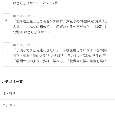
ねとらぼリサーチ：2ページ目
コメント数：
5
4
「北海道土産としてもセンス抜群」六花亭の“店舗限定”お菓子が
人気 「こんなの初めて」「箱買いするべきだった」（1/2） |
北海道 ねとらぼリサーチ
コメント数：
3
5
「子供ができたら通わせたい」 今後発展していきそうな“関関
同立・産近甲龍の大学”といえば？ ランキング1位に学生の声
「学問の街のように多様に学べる」「就職や進学の実績も高い」
| 大学 ねとらぼリサーチ
カテゴリ一覧
IT・科学
エンタメ