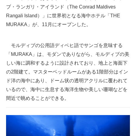
ブ・ランガリ・アイランド（The Conrad Maldives
ITの今と未来を見通す
Rangali Island）」に世界初となる海中ホテル「THE
MURAKA」が、11月にオープンした。
スマホと通信の最新トレンド
進化するPCとデバイスの未来
モルディブの公用語ディベヒ語でサンゴを意味する
好きが集まる 比べて選べる
「MURAKA」は、モダンでありながら、モルディブの美
しい海に調和するように設計されており、地上と海面下
ビジネスと働き方のヒント
の2階建て。マスターベッドルームがある1階部分はイン
AI活用のいまが分かる
ド洋の海中にあり、ドーム状の透明アクリルに覆われて
いるので、海中に生息する海洋生物や美しい珊瑚などを
企業ITのトレンドを詳説
間近で眺めることができる。
経営リーダーのコミュニティ
マーケ×ITの今がよく分かる
ITエンジニア向け専門サイト