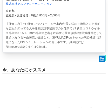
株式会社アルファコーポレーション
東京都
正社員 / 派遣社員：時給1,850円～2,000円
【仕事内容】<お仕事について> ・お仕事内容 最先端の技術導入に意欲的
な誰もが知ってる大手建築設計事務所でのお仕事です! 新型コロナウイル
ス感染症(COVID-19)の感染症患者を収容する最大規模の仮設病棟群として
建造された雷神山医院の設計など、SIMULIA XFlowを使った汚染検証で話
題になったBIMシミュレーションのお仕事です。 具体的には
Rhinoceros(ゆくゆくはClimat...
今、あなたにオススメ