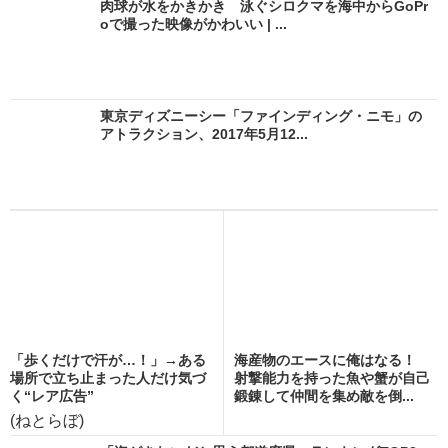
肉球が水をかきかき 泳ぐシロクマを海中からGoPr
oで撮った映像がかわいい | ...
東京ディズニーシー「ファインディング・ニモ」の
アトラクション、2017年5月12...
「歩くだけで汗が…！」→ある
海産物のエースに俺はなる！
場所で立ち止まった人だけ気づ
射撃能力を持った魚や蟹が自己
く“レア広告”
鍛錬して仲間を集め敵を倒...
(ねとらぼ)