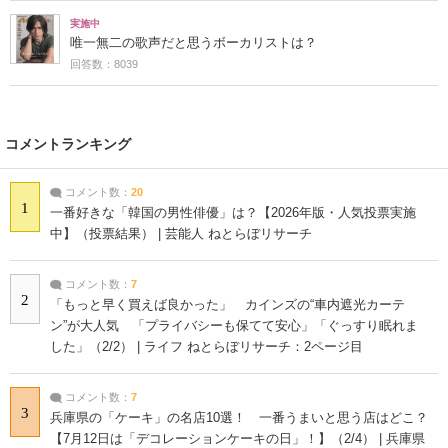
実施中
唯一無二の歌声だと思うボーカリストは？
回答数：8039
コメントランキング
コメント数：
20
1
一番好きな「韓国の男性俳優」は？【2026年版・人気投票実施
中】（投票結果） | 芸能人 ねとらぼリサーチ
コメント数：
7
2
「もっと早く買えば良かった」 カインズの“車内遮光カーテ
ン”が大人気 「プライバシーも保てて安心」「ぐっすり眠れま
した」（2/2） | ライフ ねとらぼリサーチ：2ページ目
コメント数：
7
3
兵庫県の「ケーキ」の名店10選！ 一番うまいと思う店はどこ？
【7月12日は「デコレーションケーキの日」！】（2/4） | 兵庫県