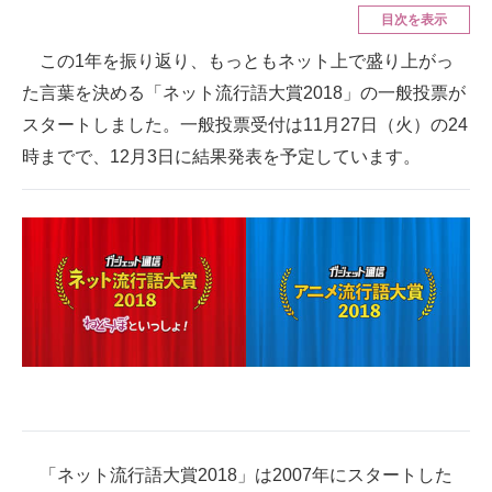
目次を表示
ITの今と未来を見通す
この1年を振り返り、もっともネット上で盛り上がっ
た言葉を決める「ネット流行語大賞2018」の一般投票が
スマホと通信の最新トレンド
スタートしました。一般投票受付は11月27日（火）の24
進化するPCとデバイスの未来
時までで、12月3日に結果発表を予定しています。
好きが集まる 比べて選べる
ビジネスと働き方のヒント
AI活用のいまが分かる
企業ITのトレンドを詳説
経営リーダーのコミュニティ
マーケ×ITの今がよく分かる
ITエンジニア向け専門サイト
「ネット流行語大賞2018」は2007年にスタートした