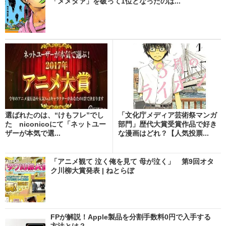
「メメタァ」を破って1位となったのは...
選ばれたのは、“けもフレ”でし
「文化庁メディア芸術祭マンガ
た niconicoにて「ネットユー
部門」歴代大賞受賞作品で好き
ザーが本気で選...
な漫画はどれ？【人気投票...
「アニメ観て 泣く俺を見て 母が泣く」 第9回オタ
ク川柳大賞発表 | ねとらぼ
FPが解説！Apple製品を分割手数料0円で入手する
方法とは？