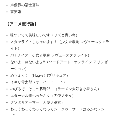
声優界の福士蒼汰
事実婚
【アニメ流行語】
味ついてて美味しいです（リズと青い鳥）
スタァライトしちゃいます！（少女☆歌劇 レヴュースタァラ
イト）
バナナイス（少女☆歌劇 レヴュースタァライト）
ないよ、剣ないよぉ!!（ソードアート・オンライン アリシゼ
ーション）
めちょっく!（Hugっと!プリキュア）
イキリ骨太郎（オーバーロード?）
のびるぞ、そこの豚野郎！（ラーメン大好き小泉さん）
エターナル胸ぺったん女（刀使ノ巫女）
クソダサアーマー（刀使ノ巫女）
わっくわっくわっくわっくシークヮーサー（はるかなレシー
ブ）