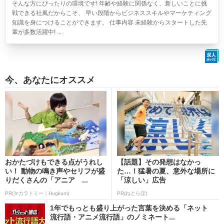
そんな方にぴったりの環境です! 年齢や経験に関係なく、新しいことに挑
戦できる社風だからこそ、 早い段階からビジネススキルやマーケティング
知識を身につけることができます。 仕事内容 未経験からスタートした先
輩が多数活躍中! ...
今、あなたにオススメ
おかたづけもできる点がうれし
【話題】その発想はなかっ
い！ 動物の鳴き声やセリフが盛
た…！猛暑の夏、意外な場所に
りだくさんの「アニア ...
「涼しい」広告
PR(タカラトミー｜Hugkum)
PR(ねとらぼ)
1年でもっとも盛り上がった言葉を決める「ネット
流行語・アニメ流行語」のノミネート...