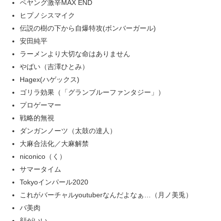
ペヤング激辛MAX END
ヒプノシスマイク
伝説の樹の下から自爆特攻(ボンバーガール)
安田純平
ラーメンより大切な命はありません
やばい（吉澤ひとみ）
Hagex(ハゲックス)
ゴリラ効果（「グランブルーファンタジー」）
プロゲーマー
戦略的無視
ダンガンノーツ（太鼓の達人）
大麻合法化／大麻解禁
niconico（く）
サマータイム
Tokyoインパール2020
これがバーチャルyoutuberなんだよなぁ…（月ノ美兎）
バ美肉
顔がいい