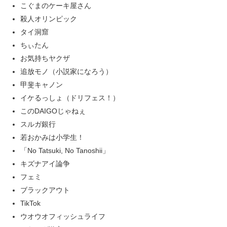
こぐまのケーキ屋さん
殺人オリンピック
タイ洞窟
ちぃたん
お気持ちヤクザ
追放モノ（小説家になろう）
甲斐キャノン
イケるっしょ（ドリフェス！）
このDAIGOじゃねぇ
スルガ銀行
若おかみは小学生！
「No Tatsuki, No Tanoshii」
キズナアイ論争
フェミ
ブラックアウト
TikTok
ウオウオフィッシュライフ