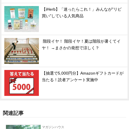
【iHerb】「迷ったらこれ！」みんなが"リピ
買い"している人気商品
階段イヤ！ 階段イヤ！夏は階段が暑くてイ
ヤ！ →まさかの発想で涼しく？
【抽選で5,000円分】Amazonギフトカードが
当たる！読者アンケート実施中
関連記事
マガジンハウス