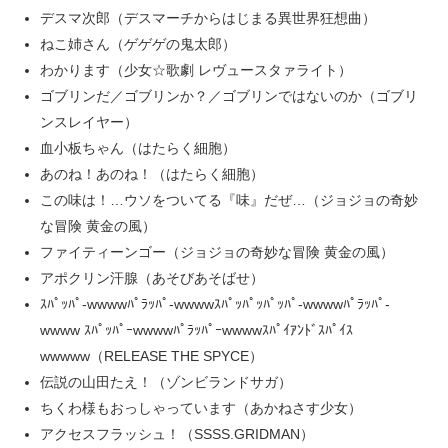
デスマ次郎（デスマーチからはじまる異世界狂想曲）
ねこ姉さん（ゲゲゲの鬼太郎）
わかります（少女☆歌劇 レヴュースタァライト）
ゴブリンだ／ゴブリンか？／ゴブリンではないのか（ゴブリ
ンスレイヤー）
血小板ちゃん（はたらく細胞）
あのね！あのね！（はたらく細胞）
この味は！…ウソをついてる『味』だぜ…（ジョジョの奇妙
な冒険 黄金の風）
ファイティーンゴー（ジョジョの奇妙な冒険 黄金の風）
アポクリン汗腺（あそびあそばせ）
ｽﾊﾟｯﾊﾟ-wwwwﾊﾟﾗｯﾊﾟ-wwwwｽﾊﾟｯﾊﾟｯﾊﾟｯﾊﾟ-wwwwﾊﾟﾗｯﾊﾟ-
wwww ｽﾊﾟｯﾊﾟｰwwwwﾊﾟﾗｯﾊﾟｰwwwwｽﾊﾟｲｱﾝﾄﾞｽﾊﾟｲｽ
wwwww（RELEASE THE SPYCE）
伝説の山田たえ！（ゾンビランドサガ）
ちくわ様もおっしゃっています（あかねさす少女）
アクセスフラッシュ！（SSSS.GRIDMAN）