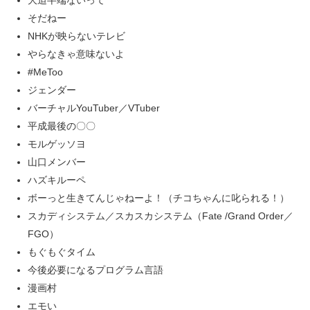
大迫半端ないって
そだねー
NHKが映らないテレビ
やらなきゃ意味ないよ
#MeToo
ジェンダー
バーチャルYouTuber／VTuber
平成最後の〇〇
モルゲッソヨ
山口メンバー
ハズキルーペ
ボーっと生きてんじゃねーよ！（チコちゃんに叱られる！）
スカディシステム／スカスカシステム（Fate /Grand Order／
FGO）
もぐもぐタイム
今後必要になるプログラム言語
漫画村
エモい