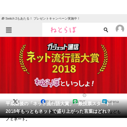
🎁 Switch 2もあたる！ プレゼントキャンペーン実施中！
ねとらぼメニュー
TOP
ニュース
エンタメ
クイズ
グルメ
地域
住まい
教育・育児
動物
リサーチ
2018/11/23 16:54（公開）
X
Share
LINE
hatena
会員記事
平成最後の「ネット流行語大賞」一般投票スタート！
2018年もっともネットで盛り上がった言葉はどれ？
「平成最後の〇〇」や「漫画村」、さらには「クッパ姫」なども
メディア
ノミネート。
注目記事を集めた総合ページ