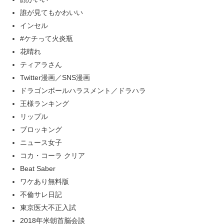
誰が見てもかわいい
インセル
#ケチって火炎瓶
花晴れ
ティアラさん
Twitter漫画／SNS漫画
ドラゴンボールハラスメント／ドラハラ
王様ランキング
リップル
ブロッキング
ニュース女子
コカ・コーラ クリア
Beat Saber
ワケあり無料版
不倫サレ日記
東京医大不正入試
2018年米朝首脳会談