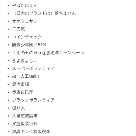
やばたにえん
（日大のブランドは）落ちません
オオタニサン
二刀流
コインチェック
防弾少年団／BTS
土用の丑の日うなぎ絶滅キャンペーン
きよきよしい
スーパーボランティア
AI（人工知能）
豊洲市場
赤坂自民亭
ブラックボランティア
億り人
大量懲戒請求
変態仮装行列
無課キング松阪桃李