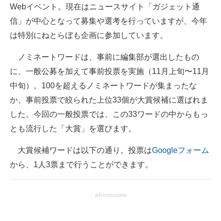
Webイベント。現在はニュースサイト「ガジェット通
企業向けIT製品の総合サイト
信」が中心となって募集や選考を行っていますが、今年
IT製品の技術・比較・事例
は特別にねとらぼも企画に参加しています。
製造業のIT導入・活用を支援
ノミネートワードは、事前に編集部が選出したもの
に、一般公募を加えて事前投票を実施（11月上旬〜11月
モノづくり技術者専門サイト
中旬）。100を超えるノミネートワードが集まったな
エレクトロニクス専門サイト
か、事前投票で絞られた上位33個が大賞候補に選ばれま
した。今回の一般投票では、この33ワードの中からもっ
電子設計の基本と応用
とも流行した「大賞」を選びます。
エネルギーの専門メディア
大賞候補ワードは以下の通り。投票は
Googleフォーム
建設×テクノロジーの最前線
から、1人3票まで行うことができます。
ちょっと気になるネットの話題
advertisement