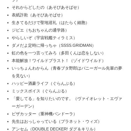
それからどしたの（あそびあそばせ）
表紙詐欺（あそびあそばせ）
生きてるだけで聖地巡礼（はたらく細胞）
ジビエ（ちおちゃんの通学路）
やらしいぞ（宇宙戦艦ティラミス）
ダメだよ定時に帰っちゃ（SSSS.GRIDMAN）
虹の色を一つ言ってみろ（多田くんは恋をしない）
本能解放！ワイルドブラスト！（ゾイドワイルド）
いっちょんわからん（青春ブタ野郎はバニーガール先輩の夢
を見ない）
ハッピー酒豪ライフ（ぐらんぶる）
ミックスボイス（ぐらんぶる）
「愛してる」を知りたいのです。（ヴァイオレット・エヴァ
ーガーデン）
ピザカッター（重神機パンドーラ）
先生はおっしゃっている（プラネット・ウィズ）
アンセム（DOUBLE DECKER! ダグ＆キリル）