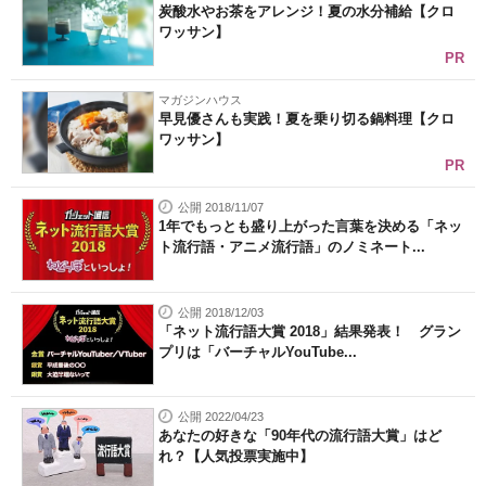
炭酸水やお茶をアレンジ！夏の水分補給【クロ
ワッサン】
PR
マガジンハウス
早見優さんも実践！夏を乗り切る鍋料理【クロ
ワッサン】
PR
公開 2018/11/07
1年でもっとも盛り上がった言葉を決める「ネッ
ト流行語・アニメ流行語」のノミネート...
公開 2018/12/03
「ネット流行語大賞 2018」結果発表！ グラン
プリは「バーチャルYouTube...
公開 2022/04/23
あなたの好きな「90年代の流行語大賞」はど
れ？【人気投票実施中】