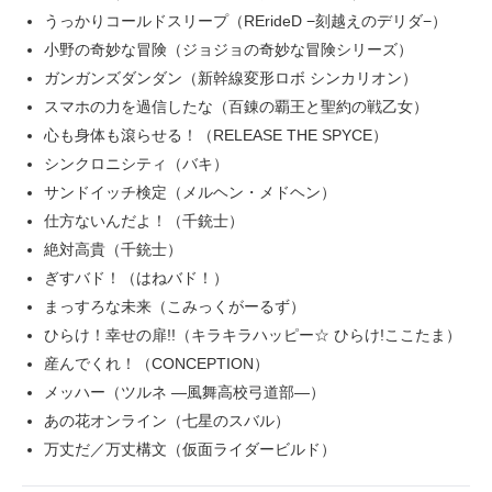
うっかりコールドスリープ（RErideD −刻越えのデリダ−）
小野の奇妙な冒険（ジョジョの奇妙な冒険シリーズ）
ガンガンズダンダン（新幹線変形ロボ シンカリオン）
スマホの力を過信したな（百錬の覇王と聖約の戦乙女）
心も身体も滾らせる！（RELEASE THE SPYCE）
シンクロニシティ（バキ）
サンドイッチ検定（メルヘン・メドヘン）
仕方ないんだよ！（千銃士）
絶対高貴（千銃士）
ぎすバド！（はねバド！）
まっすろな未来（こみっくがーるず）
ひらけ！幸せの扉!!（キラキラハッピー☆ ひらけ!ここたま）
産んでくれ！（CONCEPTION）
メッハー（ツルネ ―風舞高校弓道部―）
あの花オンライン（七星のスバル）
万丈だ／万丈構文（仮面ライダービルド）