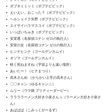
ボブネミミッミ（ポプテピピック）
えいえい、おこった？（ポプテピピック）
ヘルシェイク矢野（ポプテピピック）
エイサイハラマスコイ（ポプテピピック）
いっぱいちゅき（ポプテピピック）
安室透（名探偵コナン ゼロの執行人）
安室の女（名探偵コナン ゼロの執行人）
ヒンナヒンナ（ゴールデンカムイ）
オソマ（ゴールデンカムイ）
軽く死ねますね（宇宙よりも遠い場所）
あいたー！（ヒナまつり）
高木さんめ （からかい上手の高木さん）
〇〇キャン（ゆるキャン△）
ムリー（ウマ娘 プリティーダービー）
ララララーメン大好き小泉さんっ（ラーメン大好き小泉さ
ん）
あばばば（こみっくがーるず）