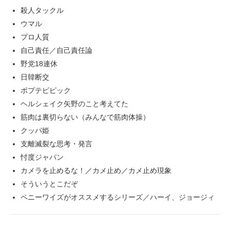
殺人タックル
ウマル
プロ人質
自己責任／自己責任論
野党18連休
日韓断交
ポプテピピック
ヘルシェイク矢野のこと考えてた
筋肉は裏切らない（みんなで筋肉体操）
クッパ姫
支離滅裂な思考・発言
忖度ジャパン
カメラを止めるな！／カメ止め／カメ止め現象
そういうとこだぞ
ペニーワイズがオススメするシリーズ／ハーイ、ジョージィ