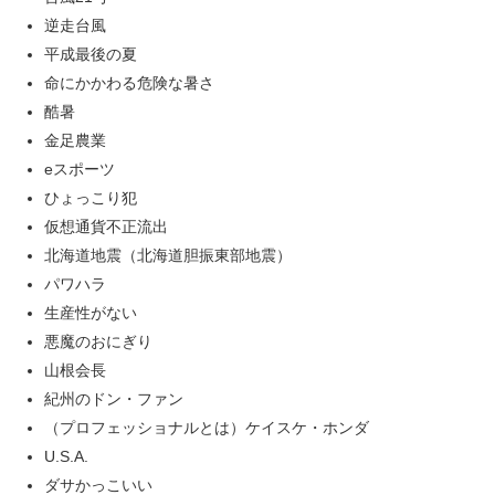
逆走台風
平成最後の夏
命にかかわる危険な暑さ
酷暑
金足農業
eスポーツ
ひょっこり犯
仮想通貨不正流出
北海道地震（北海道胆振東部地震）
パワハラ
生産性がない
悪魔のおにぎり
山根会長
紀州のドン・ファン
（プロフェッショナルとは）ケイスケ・ホンダ
U.S.A.
ダサかっこいい