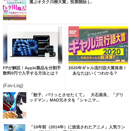
選ぶオタク川柳大賞」投票開始 |...
FPが解説！Apple製品を分割手
2020年ギャル流行語大賞発表！
数料0円で入手する方法とは？
あなたはいくつわかる？
(Fav-Log)
「餃子、パリッとさせたくて」 大石昌良、「グリ
ッドマン」MAD元ネタを「シャニマ...
「10年前（2014年）に放送されたアニメ」人気ラン