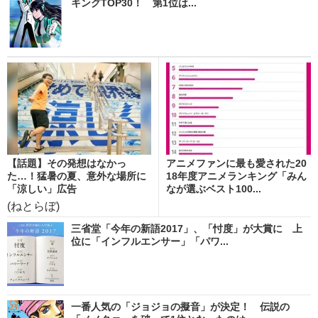
キングTOP30！ 第1位は...
【話題】その発想はなかっ
アニメファンに最も愛された20
た…！猛暑の夏、意外な場所に
18年度アニメランキング「みん
「涼しい」広告
なが選ぶベスト100...
(ねとらぼ)
三省堂「今年の新語2017」、「忖度」が大賞に 上
位に「インフルエンサー」「パワ...
一番人気の「ジョジョの擬音」が決定！ 伝説の