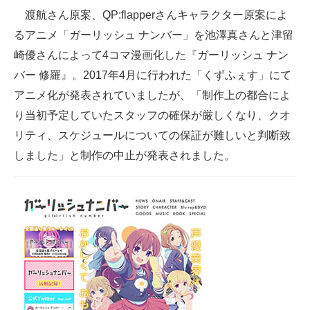
渡航さん原案、QP:flapperさんキャラクター原案によ
企業向けIT製品の総合サイト
るアニメ「ガーリッシュ ナンバー」を池澤真さんと津留
IT製品の技術・比較・事例
崎優さんによって4コマ漫画化した『ガーリッシュ ナン
バー 修羅』。2017年4月に行われた「くずふぇす」にて
製造業のIT導入・活用を支援
アニメ化が発表されていましたが、「制作上の都合によ
モノづくり技術者専門サイト
り当初予定していたスタッフの確保が厳しくなり、クオ
リティ、スケジュールについての保証が難しいと判断致
エレクトロニクス専門サイト
しました」と制作の中止が発表されました。
電子設計の基本と応用
エネルギーの専門メディア
建設×テクノロジーの最前線
ちょっと気になるネットの話題