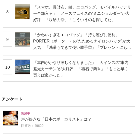
「スマホ、長財布、鍵、エコバッグ、モバイルバッテリ
8
ー全部入る」 ノースフェイスの“ミニショルダー”が大
好評 「収納力◎」「こういうのを探してた」
「かわいすぎるエコバッグ」「持ち運びに便利」
9
PORTER（ポーター）の“たためるナイロンバッグ”が大
人気 「洗濯もできて使い勝手◎」「プレゼントにもお
すすめ」
「車内がかなり涼しくなりました」 カインズの“車内
10
遮光カーテン”が大好評 「磁石で簡単」「もっと早く
買えば良かった」
アンケート
実施中
声が好きな「日本のボーカリスト」は？
回答数：49620