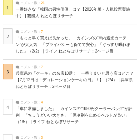
コメント数：
21
1
一番好きな「韓国の男性俳優」は？【2026年版・人気投票実施
中】 | 芸能人 ねとらぼリサーチ
コメント数：
7
2
「もっと早く買えば良かった」 カインズの“車内遮光カーテ
ン”が大人気 「プライバシーも保てて安心」「ぐっすり眠れま
した」（2/2） | ライフ ねとらぼリサーチ：2ページ目
コメント数：
7
3
兵庫県の「ケーキ」の名店10選！ 一番うまいと思う店はどこ？
【7月12日は「デコレーションケーキの日」！】（2/4） | 兵庫県
ねとらぼリサーチ：2ページ目
コメント数：
4
4
「車に常備しました」 カインズの“1980円クーラーバッグ”が評
判 「ちょうどいい大きさ」「保冷剤を止めるベルトが良い」
（1/5） | ライフ ねとらぼリサーチ
コメント数：
3