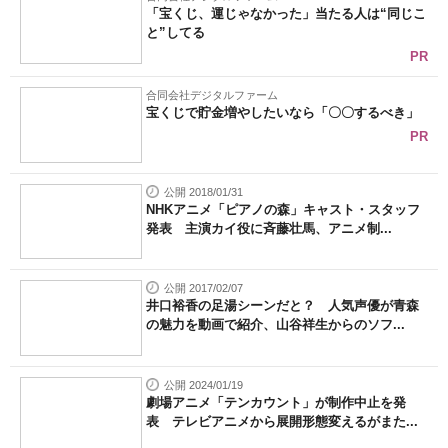
「宝くじ、運じゃなかった」当たる人は“同じこ
と”してる
PR
合同会社デジタルファーム
宝くじで貯金増やしたいなら「〇〇するべき」
PR
公開 2018/01/31
NHKアニメ「ピアノの森」キャスト・スタッフ
発表 主演カイ役に斉藤壮馬、アニメ制...
公開 2017/02/07
井口裕香の足湯シーンだと？ 人気声優が青森
の魅力を動画で紹介、山谷祥生からのソフ...
公開 2024/01/19
劇場アニメ「テンカウント」が制作中止を発
表 テレビアニメから展開形態変えるがまた...