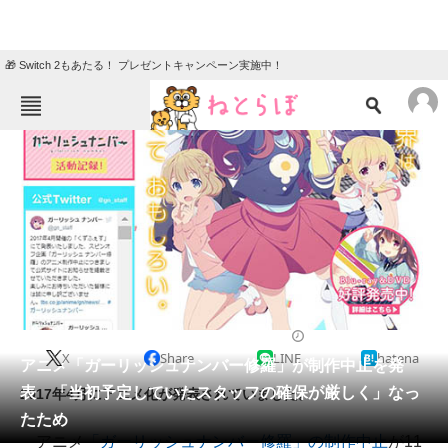
🎁 Switch 2もあたる！ プレゼントキャンペーン実施中！
ねとらぼメニュー
TOP
ニュース
エンタメ
クイズ
グルメ
地域
住まい
教育・育児
動物
リサーチ
2018/11/24 11:29（公開）
X
Share
LINE
hatena
会員記事
アニメ「ガーリッシュナンバー修羅」が制作中止を発
表 「当初予定していたスタッフの確保が厳しく」なっ
2017年4月にアニメ化が発表されていました。
メディア
たため
アニメ
「ガーリッシュナンバー修羅」の制作中止
が11
注目記事を集めた総合ページ