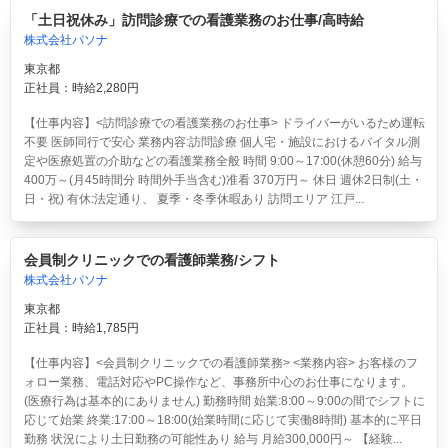
「土日祝休み」訪問診療での看護業務のお仕事/高時給
株式会社パソナ
東京都
正社員：時給2,280円
【仕事内容】<訪問診療での看護業務のお仕事> ドライバーがいるため運転
不要 医師同行で安心 業務内容:訪問診療 個人宅・施設におけるバイタル測
定や医療処置の介助などの看護業務全般 時間 9:00～17:00(休憩60分) 給与
400万～(月45時間分 時間外手当含む)准看 370万円～ 休日 週休2日制(土・
日・祝) 有休:法定通り、 夏季・冬季休暇あり 訪問エリア 江戸...
会員制クリニックでの看護師業務/シフト
株式会社パソナ
東京都
正社員：時給1,785円
【仕事内容】<会員制クリニックでの看護師業務> <業務内容> お客様のフ
ォロー業務、電話対応やPC操作など、事務所中心のお仕事になります。
(医療行為は基本的にありません) 勤務時間 始業:8:00～9:00の間でシフトに
応じて始業 終業:17:00～18:00(始業時間に応じて実働8時間) 基本的に平日
勤務 状況により土日勤務の可能性あり 給与 月給300,000円～ 【経験...