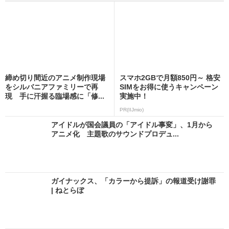
締め切り間近のアニメ制作現場
スマホ2GBで月額850円～ 格安
をシルバニアファミリーで再
SIMをお得に使うキャンペーン
現 手に汗握る臨場感に「修...
実施中！
PR(IIJmio)
アイドルが国会議員の「アイドル事変」、1月から
アニメ化 主題歌のサウンドプロデュ...
ガイナックス、「カラーから提訴」の報道受け謝罪
| ねとらぼ