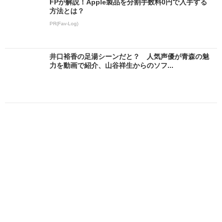
FPが解説！Apple製品を分割手数料0円で入手する
方法とは？
PR(Fav-Log)
井口裕香の足湯シーンだと？ 人気声優が青森の魅
力を動画で紹介、山谷祥生からのソフ...