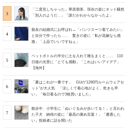
「二度見しちゃった」華原朋美、現在の姿にネット騒然
3
「別人のようだ…」「誰だかわからなかったよ」
親友の結婚式にお呼ばれ→「パンツスーツ着てみたい」
4
と自分で作ったら…… 驚きの姿に「私が花嫁なら感
激」「上品でいいですねぇ」
ペットボトルの半分に土を入れて種をまくと…… 110
5
日後の光景に「とても感動」「これはいいアイデア」
【海外】
「夏はこれが一番です」 GUの“1290円ルームウェアセ
6
ット”が大人気 「涼しくて着心地がよく、乾きも早
い」「毎日着るので3枚買いました」
散歩中、小学生に「ぬいぐるみが歩いてる！」と言われ
7
た子犬 納得の姿に「最高の褒め言葉！」「遭遇した
い」投稿者に話を聞いた