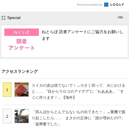
Recommended by
Special
- PR -
ねとらぼ 読者アンケートにご協力をお願いし
ます
アクセスランキング
スイカの皮は捨てないで！→小さく切って、火にかける
1
と…… “目からウロコのアイデア”に「わあああ」「す
ぐに作ります！」【海外】
「田んぼからとんでもないもの出てきた！」→重機で掘
2
り起こしたら…… まさかの正体に「誰が埋めたの!?」
「超興奮でした」