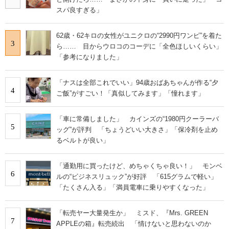
スパ良すぎる」
62歳・62キロの女性がユニクロの“2990円ワンピ”を着た
3
ら…… 目からウロコのコーデに「全色ほしいくらい」
「参考になりました」
「ナスは全部これでいい」94歳おばあちゃんが作る“夕
4
ご飯”がすごい！「真似してみます」「憧れます」
「車に常備しました」 カインズの“1980円クーラーバ
5
ッグ”が評判 「ちょうどいい大きさ」「保冷剤を止め
るベルトが良い」
「通勤用に買ったけど、めちゃくちゃ良い！」 モンベ
6
ルの“ビジネスリュック”が好評 「615グラムで軽い」
「たくさん入る」「満員電車に乗りやすくなった」
「転売ヤー大量発生か」 ミスド、『Mrs. GREEN
7
APPLEの箱』転売続出 「情けないと思わないのか