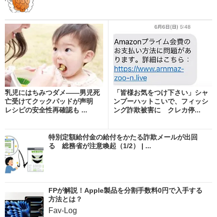
乳児にはちみつダメ――男児死
「皆様お気をつけ下さい」シャ
亡受けてクックパッドが声明
ンプーハットこいで、フィッシ
レシピの安全性再確認も ...
ング詐欺被害に クレカ停...
特別定額給付金の給付をかたる詐欺メールが出回
る 総務省が注意喚起（1/2） | ...
FPが解説！Apple製品を分割手数料0円で入手する
方法とは？
Fav-Log