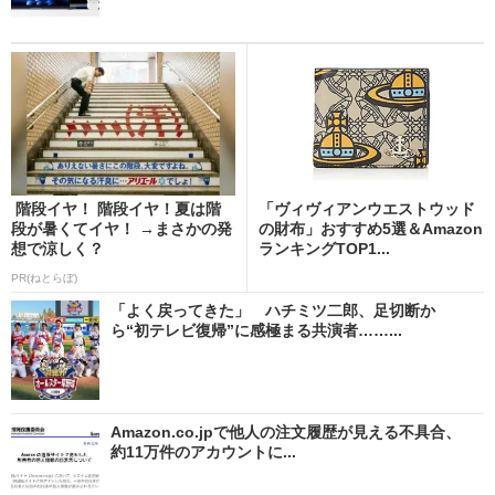
階段イヤ！ 階段イヤ！夏は階
「ヴィヴィアンウエストウッド
段が暑くてイヤ！ →まさかの発
の財布」おすすめ5選＆Amazon
想で涼しく？
ランキングTOP1...
PR(ねとらぼ)
「よく戻ってきた」 ハチミツ二郎、足切断か
ら“初テレビ復帰”に感極まる共演者……...
Amazon.co.jpで他人の注文履歴が見える不具合、
約11万件のアカウントに...