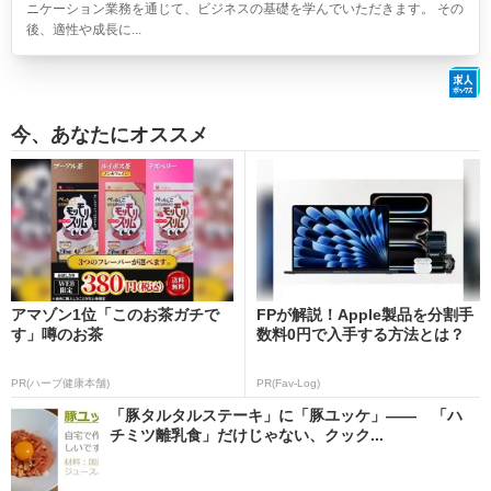
ニケーション業務を通じて、ビジネスの基礎を学んでいただきます。 その
後、適性や成長に...
今、あなたにオススメ
アマゾン1位「このお茶ガチで
FPが解説！Apple製品を分割手
す」噂のお茶
数料0円で入手する方法とは？
PR(ハーブ健康本舗)
PR(Fav-Log)
「豚タルタルステーキ」に「豚ユッケ」―― 「ハ
チミツ離乳食」だけじゃない、クック...