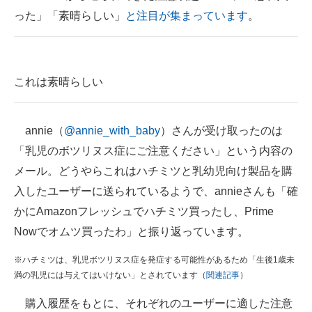
った」「素晴らしい」
と注目が集まっています
。
ITの今と未来を見通す
スマホと通信の最新トレンド
これは素晴らしい
進化するPCとデバイスの未来
好きが集まる 比べて選べる
annie（
@annie_with_baby
）さんが受け取ったのは
ビジネスと働き方のヒント
「乳児のボツリヌス症にご注意ください」という内容の
メール。どうやらこれはハチミツと乳幼児向け製品を購
AI活用のいまが分かる
入したユーザーに送られているようで、annieさんも「確
企業ITのトレンドを詳説
かにAmazonフレッシュでハチミツ買ったし、Prime
Nowでオムツ買ったわ」と振り返っています。
経営リーダーのコミュニティ
※ハチミツは、乳児ボツリヌス症を発症する可能性があるため「生後1歳未
マーケ×ITの今がよく分かる
満の乳児には与えてはいけない」とされています（
関連記事
）
ITエンジニア向け専門サイト
購入履歴をもとに、それぞれのユーザーに適した注意