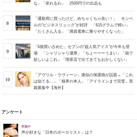
な」「呆れるわ」 2500円での出品も
「通勤用に買ったけど、めちゃくちゃ良い！」 モンベ
8
ルの“ビジネスリュック”が好評 「615グラムで軽い」
「たくさん入る」「満員電車に乗りやすくなった」
「6個買い占めた」セブンの“超人気アイス”が今年も登
9
場 「シャリシャリ濃厚」「ちょーーーうまい」「箱で
欲しいよこれ」「喫茶店で出てきてもおかしくない」
「アヴリル・ラヴィーン」激似の保護猫が話題→「これ
10
は似てる…」「猫界の本人」「アイラインまで完璧」里
親募集中【海外】
アンケート
実施中
声が好きな「日本のボーカリスト」は？