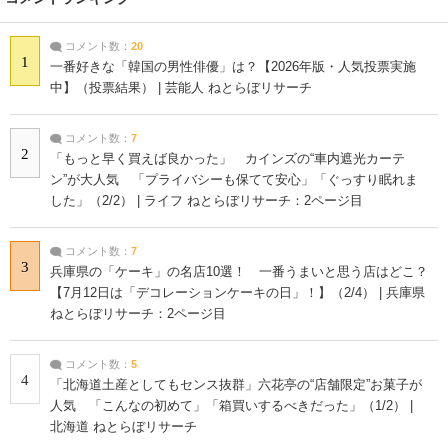
コメント数：
20
1
一番好きな「韓国の男性俳優」は？【2026年版・人気投票実施
中】（投票結果） | 芸能人 ねとらぼリサーチ
コメント数：
7
2
「もっと早く買えば良かった」 カインズの“車内遮光カーテ
ン”が大人気 「プライバシーも保てて安心」「ぐっすり眠れま
した」（2/2） | ライフ ねとらぼリサーチ：2ページ目
コメント数：
7
3
兵庫県の「ケーキ」の名店10選！ 一番うまいと思う店はどこ？
【7月12日は「デコレーションケーキの日」！】（2/4） | 兵庫県
ねとらぼリサーチ：2ページ目
コメント数：
5
4
「北海道土産としてもセンス抜群」六花亭の“店舗限定”お菓子が
人気 「こんなの初めて」「箱買いするべきだった」（1/2） |
北海道 ねとらぼリサーチ