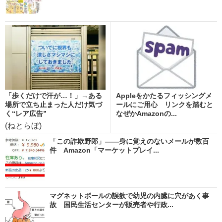
「歩くだけで汗が…！」→ある
Appleをかたるフィッシングメ
場所で立ち止まった人だけ気づ
ールにご用心 リンクを踏むと
く“レア広告”
なぜかAmazonの...
(ねとらぼ)
「この詐欺野郎」――身に覚えのないメールが数百
件 Amazon「マーケットプレイ...
マグネットボールの誤飲で幼児の内臓に穴があく事
故 国民生活センターが販売者や行政...