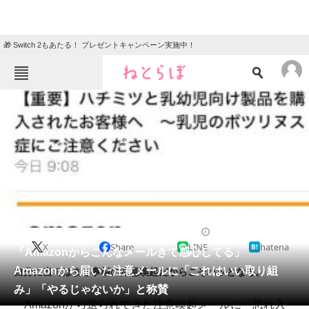
🎁 Switch 2もあたる！ プレゼントキャンペーン実施中！
ねとらぼメニュー
TOP
ニュース
エンタメ
クイズ
グルメ
地域
住まい
教育・育児
動物
リサーチ
2018/11/30 08:00（公開）
X
Share
LINE
hatena
会員記事
「Amazonからこんなメールきて感心してる」
Amazonから届いた注意メールに「これはいい取り組
自分に当てはまる事柄の注意喚起だからこそハッとなる。
メディア
み」「やるじゃないか」と称賛
Amazonから送られてきた注意喚起メールに「恐れ入
注目記事を集めた総合ページ