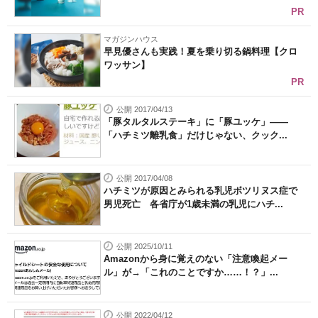
PR
マガジンハウス
早見優さんも実践！夏を乗り切る鍋料理【クロ
ワッサン】
PR
公開 2017/04/13
「豚タルタルステーキ」に「豚ユッケ」――
「ハチミツ離乳食」だけじゃない、クック...
公開 2017/04/08
ハチミツが原因とみられる乳児ボツリヌス症で
男児死亡 各省庁が1歳未満の乳児にハチ...
公開 2025/10/11
Amazonから身に覚えのない「注意喚起メー
ル」が→「これのことですか……！？」...
公開 2022/04/12