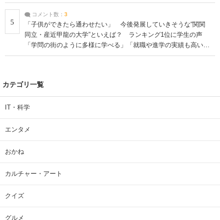
コメント数：
3
5
「子供ができたら通わせたい」 今後発展していきそうな“関関
同立・産近甲龍の大学”といえば？ ランキング1位に学生の声
「学問の街のように多様に学べる」「就職や進学の実績も高い」
| 大学 ねとらぼリサーチ
カテゴリ一覧
IT・科学
エンタメ
おかね
カルチャー・アート
クイズ
グルメ