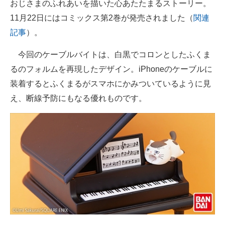
おじさまのふれあいを描いた心あたたまるストーリー。
企業向けIT製品の総合サイト
11月22日にはコミックス第2巻が発売されました（
関連
記事
）。
IT製品の技術・比較・事例
今回のケーブルバイトは、白黒でコロンとしたふくま
製造業のIT導入・活用を支援
るのフォルムを再現したデザイン。iPhoneのケーブルに
モノづくり技術者専門サイト
装着するとふくまるがスマホにかみついているように見
え、断線予防にもなる優れものです。
エレクトロニクス専門サイト
電子設計の基本と応用
エネルギーの専門メディア
建設×テクノロジーの最前線
ちょっと気になるネットの話題