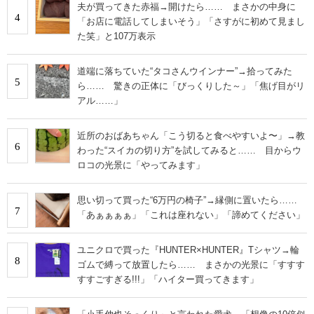
夫が買ってきた赤福→開けたら…… まさかの中身に
4
「お店に電話してしまいそう」「さすがに初めて見まし
た笑」と107万表示
道端に落ちていた“タコさんウインナー”→拾ってみた
5
ら…… 驚きの正体に「びっくりした～」「焦げ目がリ
アル……」
近所のおばあちゃん「こう切ると食べやすいよ〜」→教
6
わった“スイカの切り方”を試してみると…… 目からウ
ロコの光景に「やってみます」
思い切って買った“6万円の椅子”→縁側に置いたら……
7
「あぁぁぁぁ」「これは座れない」「諦めてください」
ユニクロで買った『HUNTER×HUNTER』Tシャツ→輪
8
ゴムで縛って放置したら…… まさかの光景に「すすす
すすごすぎる!!!」「ハイター買ってきます」