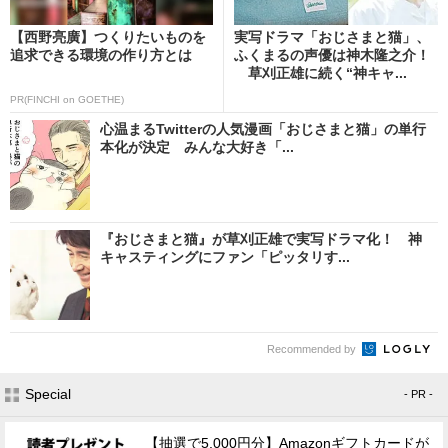
【西野亮廣】つくりたいものを
実写ドラマ「おじさまと猫」、
追求できる環境の作り方とは
ふくまるの声優は神木隆之介！
草刈正雄に続く“神キャ...
PR(FINCHI on GOETHE)
心温まるTwitterの人気漫画「おじさまと猫」の単行
本化が決定 みんな大好き「...
『おじさまと猫』が草刈正雄で実写ドラマ化！ 神
キャスティングにファン「ピッタリす...
Recommended by
Special
- PR -
【抽選で5,000円分】Amazonギフトカードが