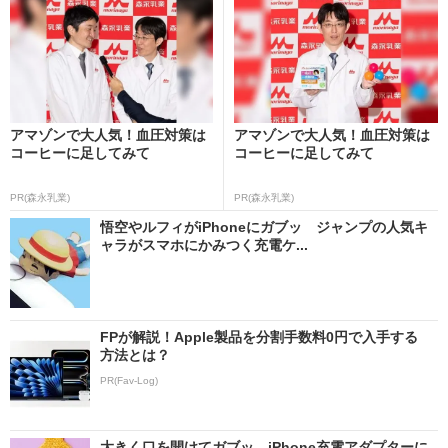
アマゾンで大人気！血圧対策は
アマゾンで大人気！血圧対策は
コーヒーに足してみて
コーヒーに足してみて
PR(森永乳業)
PR(森永乳業)
悟空やルフィがiPhoneにガブッ ジャンプの人気キ
ャラがスマホにかみつく充電ケ...
FPが解説！Apple製品を分割手数料0円で入手する
方法とは？
PR(Fav-Log)
大きく口を開けてガブッ iPhone充電アダプターに