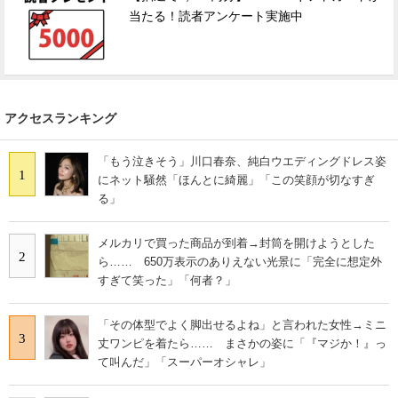
当たる！読者アンケート実施中
アクセスランキング
「もう泣きそう」川口春奈、純白ウエディングドレス姿
1
にネット騒然「ほんとに綺麗」「この笑顔が切なすぎ
る」
メルカリで買った商品が到着→封筒を開けようとした
2
ら…… 650万表示のありえない光景に「完全に想定外
すぎて笑った」「何者？」
「その体型でよく脚出せるよね」と言われた女性→ミニ
3
丈ワンピを着たら…… まさかの姿に「『マジか！』っ
て叫んだ」「スーパーオシャレ」