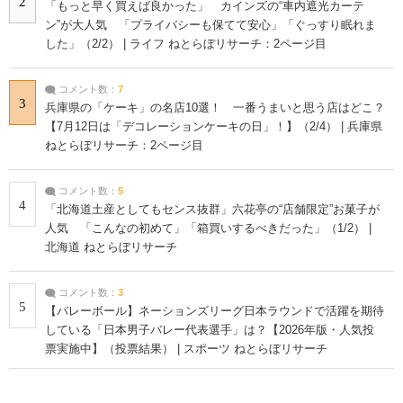
2
「もっと早く買えば良かった」 カインズの“車内遮光カーテ
ン”が大人気 「プライバシーも保てて安心」「ぐっすり眠れま
した」（2/2） | ライフ ねとらぼリサーチ：2ページ目
コメント数：
7
3
兵庫県の「ケーキ」の名店10選！ 一番うまいと思う店はどこ？
【7月12日は「デコレーションケーキの日」！】（2/4） | 兵庫県
ねとらぼリサーチ：2ページ目
コメント数：
5
4
「北海道土産としてもセンス抜群」六花亭の“店舗限定”お菓子が
人気 「こんなの初めて」「箱買いするべきだった」（1/2） |
北海道 ねとらぼリサーチ
コメント数：
3
5
【バレーボール】ネーションズリーグ日本ラウンドで活躍を期待
している「日本男子バレー代表選手」は？【2026年版・人気投
票実施中】（投票結果） | スポーツ ねとらぼリサーチ