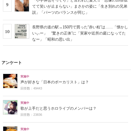
「小手伸也そっくり」と言われた愛犬→「想像の10倍似
9
てて笑いが止まらない」まさかの姿に「生き別れの兄弟
説」「パーツのバランスが同じ」
長野県の道の駅→150円で買った“赤い粒”は……「懐かし
10
いぃー」 “驚きの正体”に「実家や近所の庭になってた
なー」「昭和の思い出」
アンケート
実施中
声が好きな「日本のボーカリスト」は？
回答数：49443
実施中
歌が上手だと思うホロライブのメンバーは？
回答数：23836
実施中