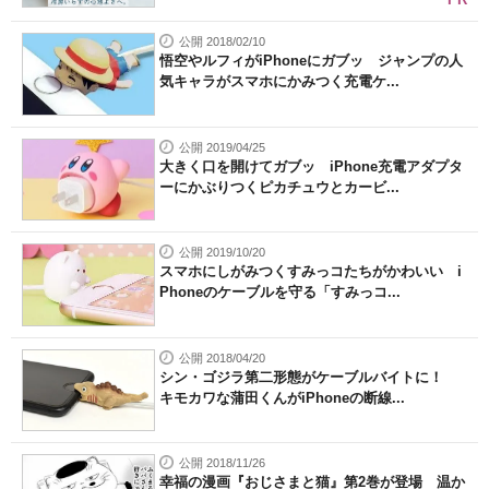
公開 2018/02/10
悟空やルフィがiPhoneにガブッ ジャンプの人
気キャラがスマホにかみつく充電ケ...
公開 2019/04/25
大きく口を開けてガブッ iPhone充電アダプタ
ーにかぶりつくピカチュウとカービ...
公開 2019/10/20
スマホにしがみつくすみっコたちがかわいい i
Phoneのケーブルを守る「すみっコ...
公開 2018/04/20
シン・ゴジラ第二形態がケーブルバイトに！
キモカワな蒲田くんがiPhoneの断線...
公開 2018/11/26
幸福の漫画『おじさまと猫』第2巻が登場 温か