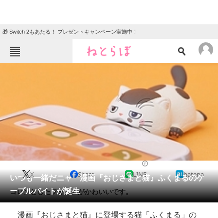
🎁 Switch 2もあたる！ プレゼントキャンペーン実施中！
ねとらぼメニュー
TOP
ニュース
エンタメ
クイズ
グルメ
地域
住まい
教育・育児
動物
リサーチ
2018/12/02 09:00（公開）
X
Share
LINE
hatena
会員記事
いつも一緒だニャ 漫画『おじさまと猫』ふくまるのケ
ーブルバイトが誕生
コロンとしたフォルムがかわいいです。
メディア
漫画『おじさまと猫』に登場する猫「ふくまる」の
注目記事を集めた総合ページ