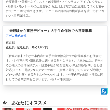
必要経験> <業種> ネイリスト <施設形態> ネイルサロン アイブロウサロン
<勤務地> モノレールの上北台駅から玉川上水駅方面に直進して頂くと右手
に<デニーズ>が出てきます。 デニーズの目の前の横断歩道を渡って右に進
むと<星乃珈琲店...
「未経験から事務デビュー」大手生命保険での営業事務
アデコ株式会社
東京都
正社員 / 派遣社員：時給1,900円
【仕事内容】<主な仕事内容> 大手生命保険会社での営業事務のお仕事で
す。<お仕事内容>団体保険に関する業務となります。具体的には、担当す
る公法人の団体保険加入・脱退手続き/給付金対応/保全対応/お問い合わせ
対応(メール・電話)/カスタマーサポート(営業に同行してシステム説明な
ど)その他付随する業務をお任せいたします。 <仕事内容の補足> 営業に同
行しての企業訪問もございます。<月1～2回程度> ...
今、あなたにオススメ