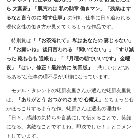
ら 大富豪」「肌荒れは 私の勲章 働きマン」「残業は す
るなと言うのに 増す仕事」
の5作。仕事に日々追われる
現代女性の働き方が見えてくるような作品です。
特別賞は
「『お茶淹れて』 私はあなたの 妻じゃない」
「『お願いね』 後日言われる 『聞いてない』」「すり減
った 靴も心も 通帳も」「『月曜の朝でいいです』 金曜
夜」「はい、修正！最終的に 初回版」
。悲しいけど“あ
るある”な仕事の理不尽が川柳になっています。
モデル・タレントの蛯原友里さんが選んだ蛯原友里賞
は、
「ありがとう おつかれさまで 心癒え」
とちょっと心
がほっこりするような作。蛯原さんは選出の理由を
「日々、感謝の気持ちを言葉にして伝えることで、笑顔
になる。素敵なことですよね。即決でした！」とコメン
トしています。