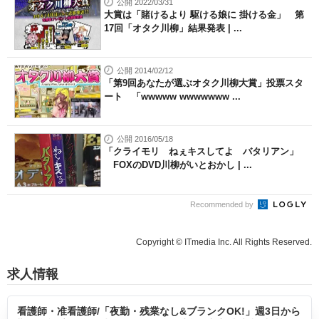
公開 2022/03/31
大賞は「賭けるより 駆ける娘に 掛ける金」 第
17回「オタク川柳」結果発表 | ...
公開 2014/02/12
「第9回あなたが選ぶオタク川柳大賞」投票スタ
ート 「wwwww wwwwwww ...
公開 2016/05/18
「クライモリ ねぇキスしてよ バタリアン」
FOXのDVD川柳がいとおかし | ...
Recommended by
Copyright © ITmedia Inc. All Rights Reserved.
求人情報
看護師・准看護師/「夜勤・残業なし&ブランクOK!」週3日から