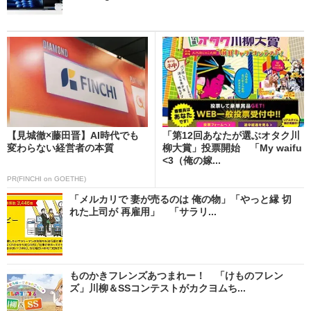
【見城徹×藤田晋】AI時代でも
「第12回あなたが選ぶオタク川
変わらない経営者の本質
柳大賞」投票開始 「My waifu
<3（俺の嫁...
PR(FINCHI on GOETHE)
「メルカリで 妻が売るのは 俺の物」「やっと縁 切
れた上司が 再雇用」 「サラリ...
ものかきフレンズあつまれー！ 「けものフレン
ズ」川柳＆SSコンテストがカクヨムち...