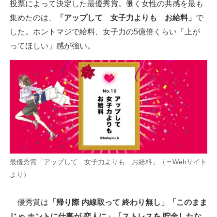
投票によって決定した最優秀賞。働く女性の共感を最も
企業向けIT製品の総合サイト
集めたのは、
「アップして 女子力よりも お給料」
で
した。ホントマジで給料、女子力の5億倍くらい「上が
IT製品の技術・比較・事例
ってほしい」感が強い。
製造業のIT導入・活用を支援
モノづくり技術者専門サイト
エレクトロニクス専門サイト
電子設計の基本と応用
エネルギーの専門メディア
建設×テクノロジーの最前線
最優秀賞「アップして 女子力よりも お給料」（＝Webサイト
より）
ちょっと気になるネットの話題
優秀賞は
「帰り際 内線取って 終わり無し」「このまま
じゃ ホントに仕事が 恋人に」「ストレスを 貯金したな