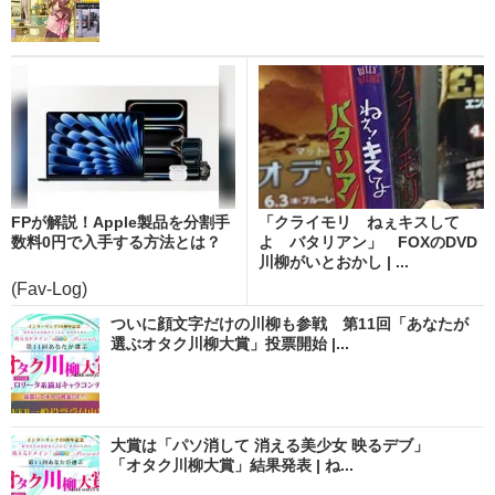
FPが解説！Apple製品を分割手
「クライモリ ねぇキスして
数料0円で入手する方法とは？
よ バタリアン」 FOXのDVD
川柳がいとおかし | ...
(Fav-Log)
ついに顔文字だけの川柳も参戦 第11回「あなたが
選ぶオタク川柳大賞」投票開始 |...
大賞は「パソ消して 消える美少女 映るデブ」
「オタク川柳大賞」結果発表 | ね...