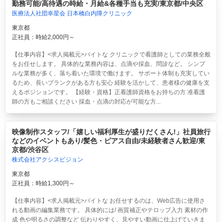
勤務可能/高待遇の時給・月給&各種手当も充実/東京都/中央区
医療法人社団幸星会 日本橋白内障クリニック
東京都
正社員：時給2,000円～
【仕事内容】<求人掲載元>バイトな クリニックで看護師としての業務全般
をお任せします。 具体的な業務内容は、点滴や採血、問診など。 シンプ
ルな業務が多く、落ち着いた環境で働けます。 サポート体制も充実してい
るため、長いブランクがある方も安心 経験を活かして、患者様の健康を支
えるポジションです。 【経験・資格】正看護師資格をお持ちの方 准看護
師の方もご相談ください 採血・点滴の対応が可能な方...
映像制作スタッフ/「嬉しい福利厚生が盛りだくさん!」社員旅行
などのイベントもあり/髪色・ピアス自由/未経験者さん歓迎/東
京都/渋谷区
株式会社アクシスビジョン
東京都
正社員：時給1,300円～
【仕事内容】<求人掲載元>バイトな お任せするのは、Web広告に使用さ
れる動画の編集業務です。 具体的には/ 画質補正やテロップ入力 素材の作
成 色や明るさの調整など 伝わりやすく、見やすい動画に仕上げていきま