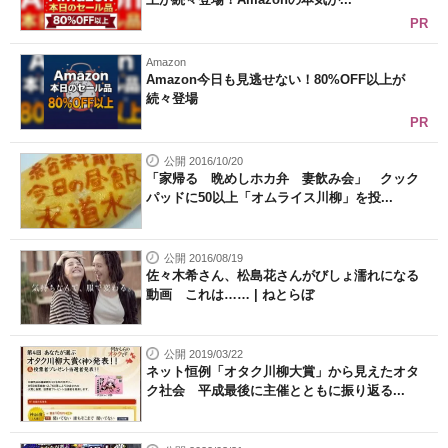
PR
Amazon
Amazon今日も見逃せない！80%OFF以上が
続々登場
PR
公開 2016/10/20
「家帰る 晩めしホカ弁 妻飲み会」 クック
パッドに50以上「オムライス川柳」を投...
公開 2016/08/19
佐々木希さん、松島花さんがびしょ濡れになる
動画 これは…… | ねとらぼ
公開 2019/03/22
ネット恒例「オタク川柳大賞」から見えたオタ
ク社会 平成最後に主催とともに振り返る...