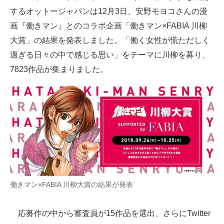
するオットージャパンは12月3日、安野モヨコさんの漫
ITの今と未来を見通す
画『働きマン』とのコラボ企画「働きマン×FABIA 川柳
大賞」の結果を発表しました。「働く女性が慌ただしく
スマホと通信の最新トレンド
過ぎる日々の中で感じる思い」をテーマに川柳を募り、
進化するPCとデバイスの未来
7823作品が集まりました。
好きが集まる 比べて選べる
ビジネスと働き方のヒント
AI活用のいまが分かる
企業ITのトレンドを詳説
経営リーダーのコミュニティ
働きマン×FABIA 川柳大賞の結果が発表
マーケ×ITの今がよく分かる
応募作の中から審査員が15作品を選出、さらにTwitter
ITエンジニア向け専門サイト