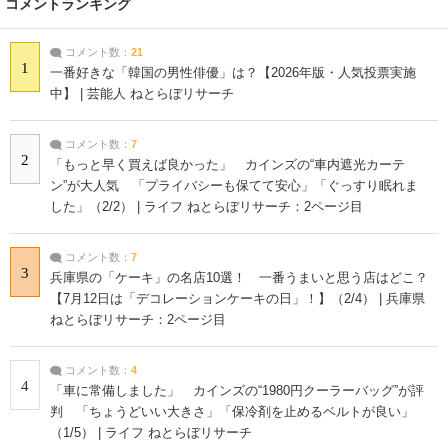
コメントランキング
コメント数：
21
1
一番好きな「韓国の男性俳優」は？【2026年版・人気投票実施
中】 | 芸能人 ねとらぼリサーチ
コメント数：
7
2
「もっと早く買えば良かった」 カインズの“車内遮光カーテ
ン”が大人気 「プライバシーも保てて安心」「ぐっすり眠れま
した」（2/2） | ライフ ねとらぼリサーチ：2ページ目
コメント数：
7
3
兵庫県の「ケーキ」の名店10選！ 一番うまいと思う店はどこ？
【7月12日は「デコレーションケーキの日」！】（2/4） | 兵庫県
ねとらぼリサーチ：2ページ目
コメント数：
4
4
「車に常備しました」 カインズの“1980円クーラーバッグ”が評
判 「ちょうどいい大きさ」「保冷剤を止めるベルトが良い」
（1/5） | ライフ ねとらぼリサーチ