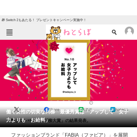
🎁 Switch 2もあたる！ プレゼントキャンペーン実施中！
ねとらぼメニュー
TOP
ニュース
エンタメ
クイズ
グルメ
地域
住まい
教育・育児
動物
リサーチ
2018/12/03 19:30（公開）
X
Share
LINE
hatena
会員記事
働く女性の切実な川柳 最優秀賞は「アップして 女子
力よりも お給料」
「働きマン×FABIA 川柳大賞」の結果発表。
メディア
ファッションブランド「FABIA（ファビア）」を展開
注目記事を集めた総合ページ