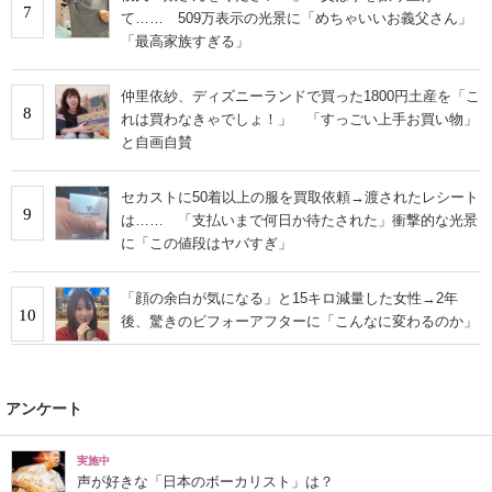
7
て…… 509万表示の光景に「めちゃいいお義父さん」
「最高家族すぎる」
仲里依紗、ディズニーランドで買った1800円土産を「こ
8
れは買わなきゃでしょ！」 「すっごい上手お買い物」
と自画自賛
セカストに50着以上の服を買取依頼→渡されたレシート
9
は…… 「支払いまで何日か待たされた」衝撃的な光景
に「この値段はヤバすぎ」
「顔の余白が気になる」と15キロ減量した女性→2年
10
後、驚きのビフォーアフターに「こんなに変わるのか」
アンケート
実施中
声が好きな「日本のボーカリスト」は？