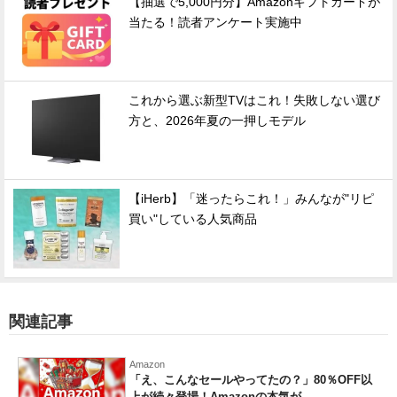
【抽選で5,000円分】Amazonギフトカードが
当たる！読者アンケート実施中
これから選ぶ新型TVはこれ！失敗しない選び
方と、2026年夏の一押しモデル
【iHerb】「迷ったらこれ！」みんなが"リピ
買い"している人気商品
関連記事
Amazon
「え、こんなセールやってたの？」80％OFF以
上が続々登場！Amazonの本気が...