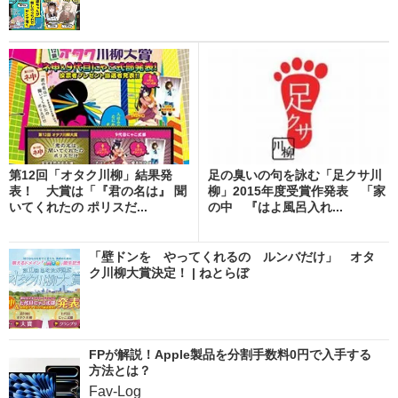
第12回「オタク川柳」結果発
足の臭いの句を詠む「足クサ川
表！ 大賞は「『君の名は』 聞
柳」2015年度受賞作発表 「家
いてくれたの ポリスだ...
の中 『はよ風呂入れ...
「壁ドンを やってくれるの ルンバだけ」 オタ
ク川柳大賞決定！ | ねとらぼ
FPが解説！Apple製品を分割手数料0円で入手する
方法とは？
Fav-Log