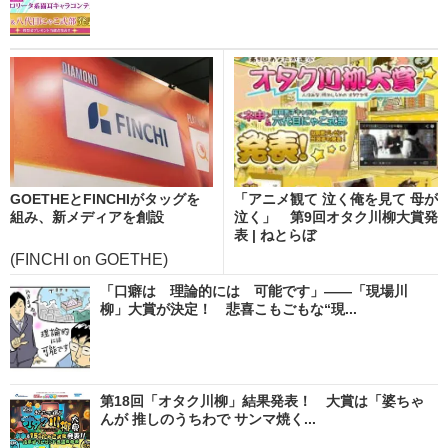
GOETHEとFINCHIがタッグを
「アニメ観て 泣く俺を見て 母が
組み、新メディアを創設
泣く」 第9回オタク川柳大賞発
表 | ねとらぼ
(FINCHI on GOETHE)
「口癖は 理論的には 可能です」――「現場川
柳」大賞が決定！ 悲喜こもごもな“現...
第18回「オタク川柳」結果発表！ 大賞は「婆ちゃ
んが 推しのうちわで サンマ焼く...