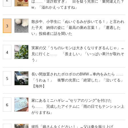
は……「逆詐欺すぎ」 目を疑う光景に「量間違えた？
w」「溢れかえってますね」
散歩中、小学生に「ぬいぐるみが歩いてる！」と言われ
3
た子犬 納得の姿に「最高の褒め言葉！」「遭遇した
い」投稿者に話を聞いた
実家の父「うちのレモンは大きくなりすぎるんじゃ」→
4
見に行くと…… 「羨ましい」「いっぱい果汁が取れそ
う」
長い間放置されたボロボロのBMW→車内をみたら ……
5
「うわぁ！」 衝撃の光景に「絶望した」「泣いてる」
【海外】
家にあるミニハギレ→“セリアのリング”を付けた
6
ら…… 完成したアイテムに「雨の日でもテンション上
がりますね」
彼氏「娘さんをください！」→父は拳を振り上げ