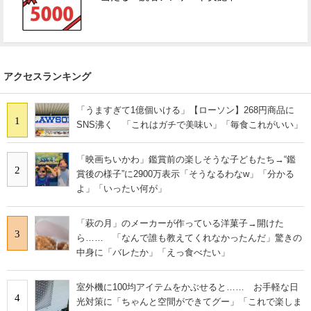
アクセスランキング
「うますぎて1億個いける」【ローソン】268円商品に
1
SNS沸く 「これはガチで美味い」「毎食これがいい」
「映画ちいかわ」鑑賞前の楽しそうな子どもたち→“鑑
2
賞後の様子”に2900万表示「そうなるわなw」「分かる
よ」「いったい何が」
「萩の月」のメーカーが作っている洋菓子→開けた
3
ら…… 「なんで誰も教えてくれなかったんだ」驚きの
中身に「バレたか」「えっ食べたい」
室外機に100均アイテムをかぶせると…… お手軽な日
4
光対策に「ちゃんと空間ができてグー」「これで楽しま