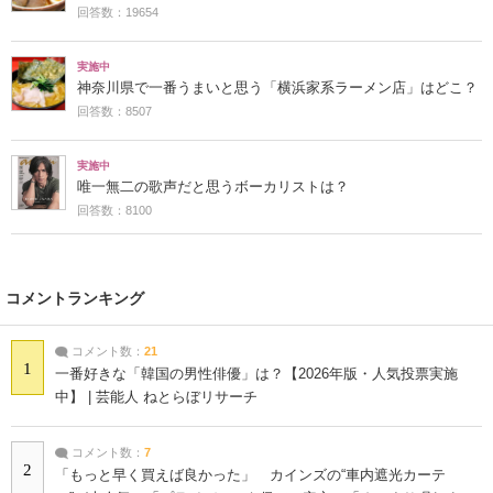
回答数：19654
実施中
神奈川県で一番うまいと思う「横浜家系ラーメン店」はどこ？
回答数：8507
実施中
唯一無二の歌声だと思うボーカリストは？
回答数：8100
コメントランキング
コメント数：
21
1
一番好きな「韓国の男性俳優」は？【2026年版・人気投票実施
中】 | 芸能人 ねとらぼリサーチ
コメント数：
7
2
「もっと早く買えば良かった」 カインズの“車内遮光カーテ