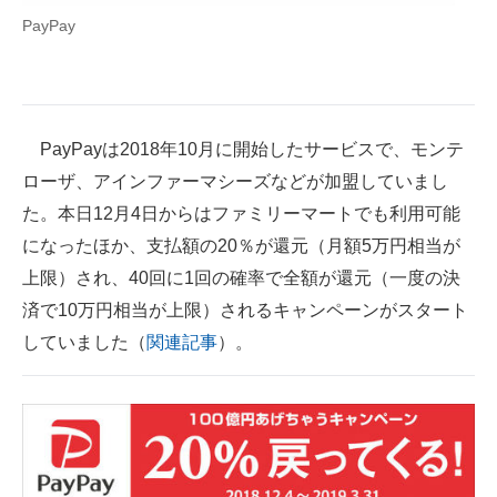
PayPay
企業向けIT製品の総合サイト
IT製品の技術・比較・事例
製造業のIT導入・活用を支援
PayPayは2018年10月に開始したサービスで、モンテ
モノづくり技術者専門サイト
ローザ、アインファーマシーズなどが加盟していまし
た。本日12月4日からはファミリーマートでも利用可能
エレクトロニクス専門サイト
になったほか、支払額の20％が還元（月額5万円相当が
電子設計の基本と応用
上限）され、40回に1回の確率で全額が還元（一度の決
済で10万円相当が上限）されるキャンペーンがスタート
エネルギーの専門メディア
していました（
関連記事
）。
建設×テクノロジーの最前線
ちょっと気になるネットの話題