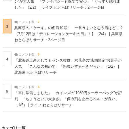
ン”が大人気 「プライバシーも保てて安心」「ぐっすり眠れま
した」（2/2） | ライフ ねとらぼリサーチ：2ページ目
コメント数：
7
3
兵庫県の「ケーキ」の名店10選！ 一番うまいと思う店はどこ？
【7月12日は「デコレーションケーキの日」！】（2/4） | 兵庫県
ねとらぼリサーチ：2ページ目
コメント数：
5
4
「北海道土産としてもセンス抜群」六花亭の“店舗限定”お菓子が
人気 「こんなの初めて」「箱買いするべきだった」（1/2） |
北海道 ねとらぼリサーチ
コメント数：
4
5
「車に常備しました」 カインズの“1980円クーラーバッグ”が評
判 「ちょうどいい大きさ」「保冷剤を止めるベルトが良い」
（1/5） | ライフ ねとらぼリサーチ
カテゴリ一覧