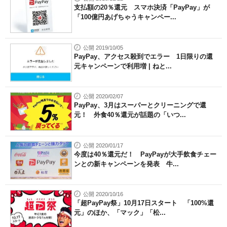
支払額の20％還元 スマホ決済「PayPay」が
「100億円あげちゃうキャンペー...
公開 2019/10/05
PayPay、アクセス殺到でエラー 1日限りの還
元キャンペーンで利用増 | ねと...
公開 2020/02/07
PayPay、3月はスーパーとクリーニングで還
元！ 外食40％還元が話題の「いつ...
公開 2020/01/17
今度は40％還元だ！ PayPayが大手飲食チェー
ンとの新キャンペーンを発表 牛...
公開 2020/10/16
「超PayPay祭」10月17日スタート 「100%還
元」のほか、「マック」「松...