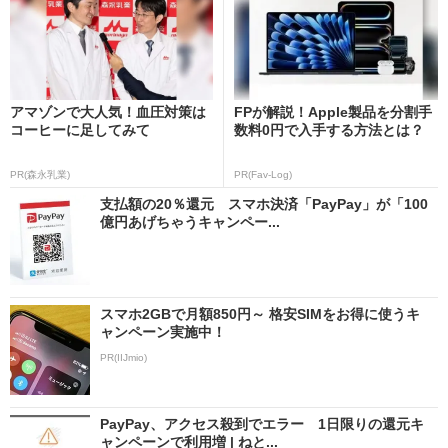
アマゾンで大人気！血圧対策は
FPが解説！Apple製品を分割手
コーヒーに足してみて
数料0円で入手する方法とは？
PR(森永乳業)
PR(Fav-Log)
支払額の20％還元 スマホ決済「PayPay」が「100
億円あげちゃうキャンペー...
スマホ2GBで月額850円～ 格安SIMをお得に使うキ
ャンペーン実施中！
PR(IIJmio)
PayPay、アクセス殺到でエラー 1日限りの還元キ
ャンペーンで利用増 | ねと...