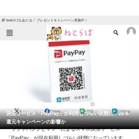
🎁 Switch 2もあたる！ プレゼントキャンペーン実施中！
ねとらぼメニュー
TOP
ニュース
エンタメ
クイズ
グルメ
地域
住まい
教育・育児
動物
リサーチ
2018/12/04 15:16（公開）
X
Share
LINE
hatena
会員記事
決済サービス「PayPay」が利用しづらい状態に 20％
還元キャンペーンの影響か
メディア
ソフトバンクとヤフーによるスマホ決済サービス
「PayPay」が現在利用しづらい状態になっています。
注目記事を集めた総合ページ