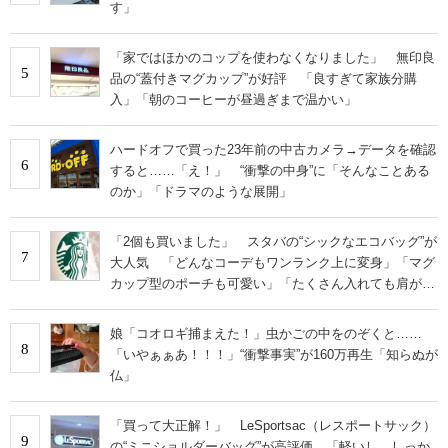
す」
「家ではほかのコップを使わなくなりました」 無印良
5
品の“蓋付きマグカップ”が好評 「良すぎて家族分購
入」「朝のコーヒーが昼過ぎまで温かい」
ハードオフで買った23年前の中古カメラ→データを確認
6
すると……「え！」 “衝撃の中身”に「そんなことある
のか」「ドラマのような展開」
「2個も買いました」 スタバの“シックなエコバッグ”が
7
大人気 「どんなコーデもワンランク上に変身」「マグ
カップ型のポーチも可愛い」「たくさん入れても肩が痛
くならない」
娘「コオロギ捕まえた！」虫かごの中をのぞくと……
8
「いやぁぁあ！！！」“衝撃事実”が160万再生「知らぬが
仏」
「買って大正解！」 LeSportsac（レスポートサック）
9
の“ミニショルダーバッグ”が高評価 「軽いし、しっか