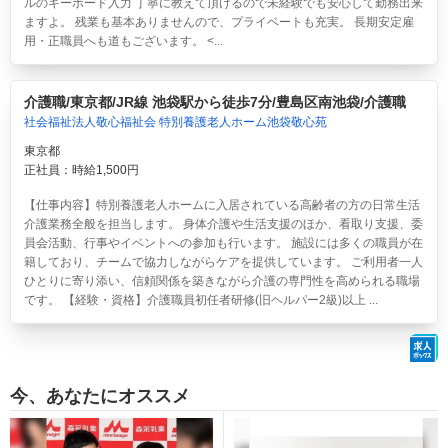
ルのキーボード入力 丁寧に教えて頂けるので未経験でも安心して勤務出来
ますよ。 残業も基本ありませんので、プライベートも充実。 長期安定雇
用・正職員へも道もございます。 <...
介護職/東京都/JR線 池袋駅から徒歩7分/豊島区南池袋/介護職
社会福祉法人敬心福祉会 特別養護老人ホーム池袋敬心苑
東京都
正社員：時給1,500円
【仕事内容】特別養護老人ホームに入居されている高齢者の方の日常生活
介護業務全般を担当します。 身体介護や生活支援のほか、看取り支援、委
員会活動、行事やイベントへの参加も行います。 施設には多くの職員が在
籍しており、チームで協力しながらケアを提供しています。 ご利用者一人
ひとりに寄り添い、信頼関係を築きながら介護の専門性を高められる職場
です。 【経験・資格】介護職員初任者研修(旧ヘルパー2級)以上 ...
今、あなたにオススメ