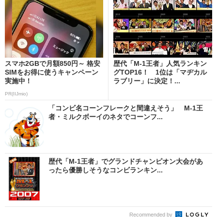
スマホ2GBで月額850円～ 格安
歴代「M-1王者」人気ランキン
SIMをお得に使うキャンペーン
グTOP16！ 1位は「マヂカル
実施中！
ラブリー」に決定！...
PR(IIJmio)
「コンビ名コーンフレークと間違えそう」 M-1王
者・ミルクボーイのネタでコーンフ...
歴代「M-1王者」でグランドチャンピオン大会があ
ったら優勝しそうなコンビランキン...
Recommended by