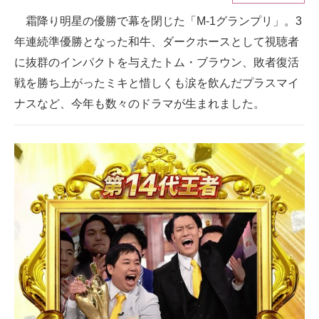
霜降り明星の優勝で幕を閉じた「M-1グランプリ」。3
ITの今と未来を見通す
年連続準優勝となった和牛、ダークホースとして視聴者
スマホと通信の最新トレンド
に抜群のインパクトを与えたトム・ブラウン、敗者復活
戦を勝ち上がったミキと惜しくも涙を飲んだプラスマイ
進化するPCとデバイスの未来
ナスなど、今年も数々のドラマが生まれました。
好きが集まる 比べて選べる
ビジネスと働き方のヒント
AI活用のいまが分かる
企業ITのトレンドを詳説
経営リーダーのコミュニティ
マーケ×ITの今がよく分かる
ITエンジニア向け専門サイト