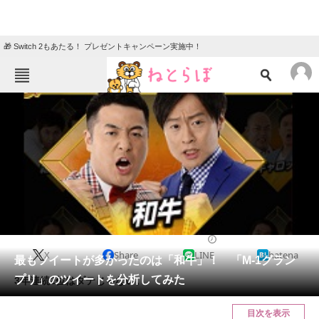
🎁 Switch 2もあたる！ プレゼントキャンペーン実施中！
ねとらぼメニュー
TOP
ニュース
エンタメ
クイズ
グルメ
地域
住まい
教育・育児
動物
リサーチ
2018/12/06 21:45（公開）
X
Share
LINE
hatena
会員記事
最もツイートが多かったのは「和牛」！ 「M-1グラン
プリ」のツイートを分析してみた
3年連続2位はダテじゃない。
メディア
目次を表示
注目記事を集めた総合ページ