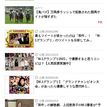
ルーツ
【鬼バズ】万馬券ラッシュで拡散された競馬サ
イトが強すぎた
PR
公開 2018/12/06
最もツイートが多かったのは「和牛」！ 「M-
1グランプリ」のツイートを分析してみ...
公開 2021/12/13
「M-1グランプリ2021」で優勝すると思うコン
ビは？【人気投票実施中】
公開 2023/01/26
【M-1グランプリ】「グランドチャンピオン大
会」があったら優勝しそうな歴代M-1...
公開 2023/12/13
「和牛」の解散劇、上沼恵美子のM-1審査が“予