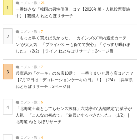
コメント数：
21
1
一番好きな「韓国の男性俳優」は？【2026年版・人気投票実施
中】 | 芸能人 ねとらぼリサーチ
コメント数：
7
2
「もっと早く買えば良かった」 カインズの“車内遮光カーテ
ン”が大人気 「プライバシーも保てて安心」「ぐっすり眠れま
した」（2/2） | ライフ ねとらぼリサーチ：2ページ目
コメント数：
7
3
兵庫県の「ケーキ」の名店10選！ 一番うまいと思う店はどこ？
【7月12日は「デコレーションケーキの日」！】（2/4） | 兵庫県
ねとらぼリサーチ：2ページ目
コメント数：
5
4
「北海道土産としてもセンス抜群」六花亭の“店舗限定”お菓子が
人気 「こんなの初めて」「箱買いするべきだった」（1/2） |
北海道 ねとらぼリサーチ
コメント数：
4