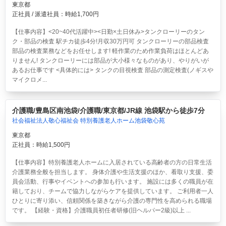
東京都
正社員 / 派遣社員：時給1,700円
【仕事内容】<20~40代活躍中><日勤×土日休み>タンクローリーのタン
ク・部品の検査 駅チカ徒歩4分!月収30万円可
タンクローリーの部品検査
部品の検査業務などをお任せします! 軽作業のため作業負荷はほとんどあ
りません! タンクローリーには部品が大小様々なものがあり、やりがいが
あるお仕事です <具体的には> タンクの目視検査 部品の測定検査(ノギスや
マイクロメ...
介護職/豊島区南池袋/介護職/東京都/JR線 池袋駅から徒歩7分
社会福祉法人敬心福祉会 特別養護老人ホーム池袋敬心苑
東京都
正社員：時給1,500円
【仕事内容】特別養護老人ホームに入居されている高齢者の方の日常生活
介護業務全般を担当します。 身体介護や生活支援のほか、看取り支援、委
員会活動、行事やイベントへの参加も行います。 施設には多くの職員が在
籍しており、チームで協力しながらケアを提供しています。 ご利用者一人
ひとりに寄り添い、信頼関係を築きながら介護の専門性を高められる職場
です。 【経験・資格】介護職員初任者研修(旧ヘルパー2級)以上 ...