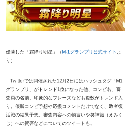
企業向けIT製品の総合サイト
IT製品の技術・比較・事例
製造業のIT導入・活用を支援
モノづくり技術者専門サイト
優勝した「霜降り明星」（
M-1グランプリ公式サイト
よ
エレクトロニクス専門サイト
り）
電子設計の基本と応用
Twitterでは開催された12月2日にはハッシュタグ「M1
エネルギーの専門メディア
グランプリ」がトレンド1位になった他、コンビ名、審
建設×テクノロジーの最前線
査員の名前、印象的なフレーズなども複数がトレンド入
り。優勝コンビ予想や応援コメントだけでなく、敗者復
ちょっと気になるネットの話題
活戦の結果予想、審査内容への物言いや笑神籤（えみく
じ）への賛否などについてのツイートも。