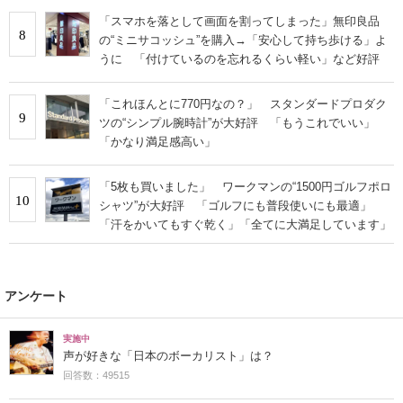
「スマホを落として画面を割ってしまった」無印良品
8
の“ミニサコッシュ”を購入→「安心して持ち歩ける」よ
うに 「付けているのを忘れるくらい軽い」など好評
「これほんとに770円なの？」 スタンダードプロダク
9
ツの“シンプル腕時計”が大好評 「もうこれでいい」
「かなり満足感高い」
「5枚も買いました」 ワークマンの“1500円ゴルフポロ
10
シャツ”が大好評 「ゴルフにも普段使いにも最適」
「汗をかいてもすぐ乾く」「全てに大満足しています」
アンケート
実施中
声が好きな「日本のボーカリスト」は？
回答数：49515