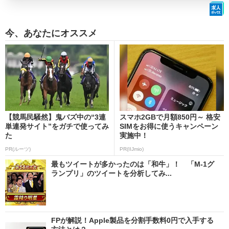
今、あなたにオススメ
【競馬民騒然】鬼バズ中の“3連
スマホ2GBで月額850円～ 格安
単連発サイト”をガチで使ってみ
SIMをお得に使うキャンペーン
た
実施中！
PR(ルーツ)
PR(IIJmio)
最もツイートが多かったのは「和牛」！ 「M-1グ
ランプリ」のツイートを分析してみ...
FPが解説！Apple製品を分割手数料0円で入手する