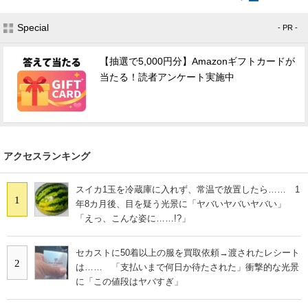
Special
- PR -
【抽選で5,000円分】Amazonギフトカードが
当たる！読者アンケート実施中
アクセスランキング
スイカ1玉を冷蔵庫に入れず、常温で放置したら…… 1
1
年8カ月後、目を疑う光景に「ヤバいヤバいヤバい」
「えっ、こんな姿に……!?」
セカストに50着以上の服を買取依頼→渡されたレシート
2
は…… 「支払いまで何日か待たされた」衝撃的な光景
に「この値段はヤバすぎ」