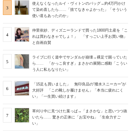
使えなくなったルイ・ヴィトンのバッグ→約4万円かけ
3
て染め直したら……「捨てなきゃよかった」「そういう
使い道もあったのか」
仲里依紗、ディズニーランドで買った1800円土産を「こ
4
れは買わなきゃでしょ！」 「すっごい上手お買い物」
と自画自賛
ライブに行く道中でサンダルが崩壊→裸足で困っていた
5
ら…… 「かっこ良すぎ」まさかの展開に感動「こうい
う人に私もなりたい」
「15足も買いました」 無印良品の“撥水スニーカー”が
6
大好評 「この靴しか履けません」「本当に疲れにく
い」「一生買い続けます」
草刈り中に見つけた葉っぱ→「まさかな」と思いつつ抜
7
いたら…… 驚きの正体に「お宝やね」「生命力すご
い」