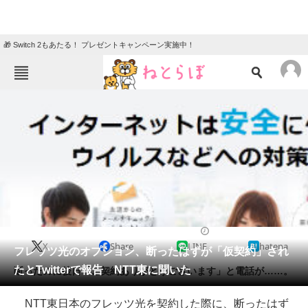
🎁 Switch 2もあたる！ プレゼントキャンペーン実施中！
ねとらぼメニュー
TOP
ニュース
エンタメ
クイズ
グルメ
地域
住まい
教育・育児
動物
リサーチ
2018/12/05 12:50（公開）
X
Share
LINE
hatena
会員記事
フレッツ光のオプション、断ったはずが「仮契約」され
たとTwitterで報告 NTT東に聞いた
断ったのに後日「ご契約ありがとうございます」と電話が……。
メディア
NTT東日本のフレッツ光を契約した際に、断ったはず
注目記事を集めた総合ページ