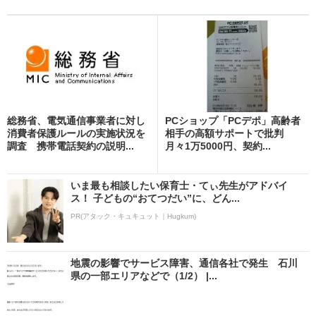
総務省、電気通信事業者に対し
PCショップ「PCデポ」高齢者
消費者保護ルールの実施状況を
相手の高額サポートで批判
調査 携帯電話契約の説明...
月々1万5000円、契約...
いま最も相談したい保育士・てぃ先生がアドバイ
ス！ 子どもの“おてつだい”に、どん...
PR(アタック・キュキュット｜Hugkum)
地震の影響でサービス障害、通信各社で発生 石川
県の一部エリアなどで（1/2） |...