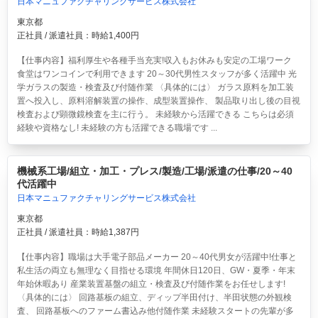
日本マニュファクチャリングサービス株式会社
東京都
正社員 / 派遣社員：時給1,400円
【仕事内容】福利厚生や各種手当充実!収入もお休みも安定の工場ワーク
食堂はワンコインで利用できます 20～30代男性スタッフが多く活躍中 光
学ガラスの製造・検査及び付随作業 〈具体的には〉 ガラス原料を加工装
置へ投入し、原料溶解装置の操作、成型装置操作、 製品取り出し後の目視
検査および顕微鏡検査を主に行う。 未経験から活躍できる こちらは必須
経験や資格なし! 未経験の方も活躍できる職場です ...
機械系工場/組立・加工・プレス/製造/工場/派遣の仕事/20～40
代活躍中
日本マニュファクチャリングサービス株式会社
東京都
正社員 / 派遣社員：時給1,387円
【仕事内容】職場は大手電子部品メーカー 20～40代男女が活躍中!仕事と
私生活の両立も無理なく目指せる環境 年間休日120日、GW・夏季・年末
年始休暇あり 産業装置基盤の組立・検査及び付随作業をお任せします!
〈具体的には〉 回路基板の組立、ディップ半田付け、半田状態の外観検
査、 回路基板へのファーム書込み他付随作業 未経験スタートの先輩が多