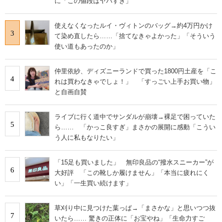
に「この値段はヤバすぎ」
使えなくなったルイ・ヴィトンのバッグ→約4万円かけ
3
て染め直したら……「捨てなきゃよかった」「そういう
使い道もあったのか」
仲里依紗、ディズニーランドで買った1800円土産を「こ
4
れは買わなきゃでしょ！」 「すっごい上手お買い物」
と自画自賛
ライブに行く道中でサンダルが崩壊→裸足で困っていた
5
ら…… 「かっこ良すぎ」まさかの展開に感動「こうい
う人に私もなりたい」
「15足も買いました」 無印良品の“撥水スニーカー”が
6
大好評 「この靴しか履けません」「本当に疲れにく
い」「一生買い続けます」
草刈り中に見つけた葉っぱ→「まさかな」と思いつつ抜
7
いたら…… 驚きの正体に「お宝やね」「生命力すご