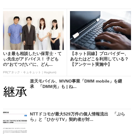
いま最も相談したい保育士・て
【ネット回線】プロバイダー、
ぃ先生がアドバイス！ 子ども
あなたはどこを利用している？
の“おてつだい”に、どん...
【アンケート実施中】
PR(アタック・キュキュット｜Hugkum)
楽天モバイル、MVNO事業「DMM mobile」を継
承 「DMM光」も | ね...
NTTドコモが最大529万件の個人情報流出 「ぷら
ら」と「ひかりTV」契約者が対...