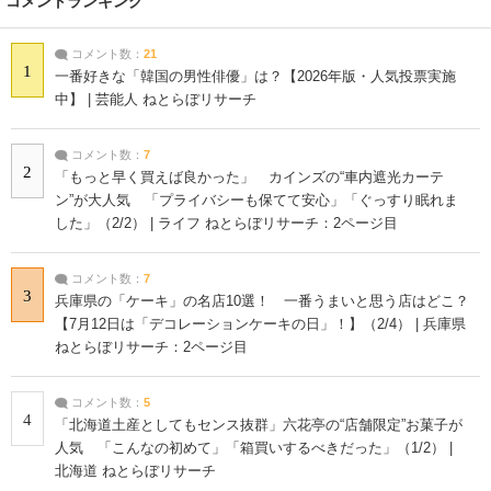
コメントランキング
コメント数：
21
1
一番好きな「韓国の男性俳優」は？【2026年版・人気投票実施
中】 | 芸能人 ねとらぼリサーチ
コメント数：
7
2
「もっと早く買えば良かった」 カインズの“車内遮光カーテ
ン”が大人気 「プライバシーも保てて安心」「ぐっすり眠れま
した」（2/2） | ライフ ねとらぼリサーチ：2ページ目
コメント数：
7
3
兵庫県の「ケーキ」の名店10選！ 一番うまいと思う店はどこ？
【7月12日は「デコレーションケーキの日」！】（2/4） | 兵庫県
ねとらぼリサーチ：2ページ目
コメント数：
5
4
「北海道土産としてもセンス抜群」六花亭の“店舗限定”お菓子が
人気 「こんなの初めて」「箱買いするべきだった」（1/2） |
北海道 ねとらぼリサーチ