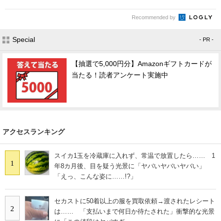
Recommended by
Special
- PR -
【抽選で5,000円分】Amazonギフトカードが
当たる！読者アンケート実施中
アクセスランキング
スイカ1玉を冷蔵庫に入れず、常温で放置したら…… 1
1
年8カ月後、目を疑う光景に「ヤバいヤバいヤバい」
「えっ、こんな姿に……!?」
セカストに50着以上の服を買取依頼→渡されたレシート
2
は…… 「支払いまで何日か待たされた」衝撃的な光景