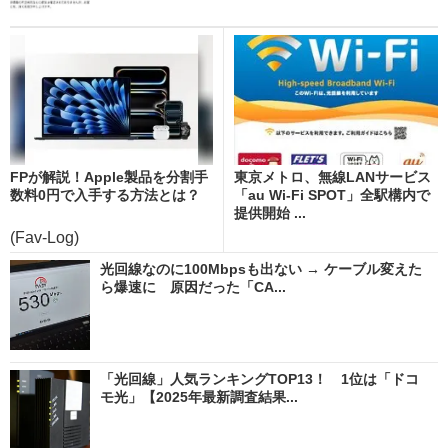
FPが解説！Apple製品を分割手
東京メトロ、無線LANサービス
数料0円で入手する方法とは？
「au Wi-Fi SPOT」全駅構内で
提供開始 ...
(Fav-Log)
光回線なのに100Mbpsも出ない → ケーブル変えた
ら爆速に 原因だった「CA...
「光回線」人気ランキングTOP13！ 1位は「ドコ
モ光」【2025年最新調査結果...