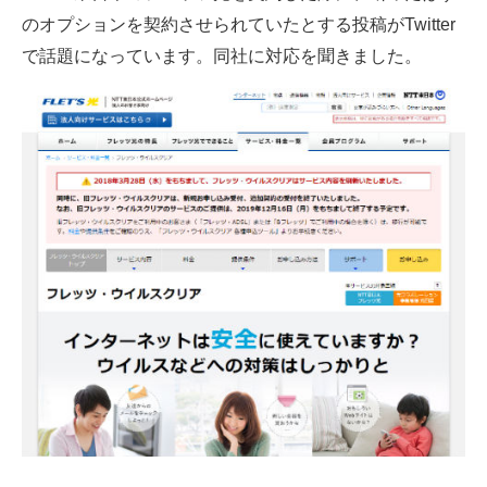
のオプションを契約させられていたとする投稿がTwitter
ITの今と未来を見通す
で話題になっています。同社に対応を聞きました。
スマホと通信の最新トレンド
進化するPCとデバイスの未来
好きが集まる 比べて選べる
ビジネスと働き方のヒント
AI活用のいまが分かる
企業ITのトレンドを詳説
経営リーダーのコミュニティ
マーケ×ITの今がよく分かる
ITエンジニア向け専門サイト