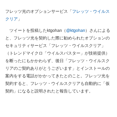
企業向けIT製品の総合サイト
フレッツ光のオプションサービス「
フレッツ・ウイルス
IT製品の技術・比較・事例
クリア
」
製造業のIT導入・活用を支援
ツイートを投稿したktgohan（
@ktgohan
）さんによる
と、フレッツ光を契約した際に勧められたオプションの
モノづくり技術者専門サイト
セキュリティサービス「フレッツ・ウイルスクリア」
エレクトロニクス専門サイト
（トレンドマイクロ「ウイルスバスター」が技術提供）
を断ったにもかかわらず、後日「フレッツ・ウイルスク
電子設計の基本と応用
リアのご契約ありがとうございます」とインストールの
エネルギーの専門メディア
案内をする電話がかかってきたとのこと。フレッツ光を
契約すると、フレッツ・ウイルスクリアも自動的に「仮
建設×テクノロジーの最前線
契約」になると説明されたと報告しています。
ちょっと気になるネットの話題