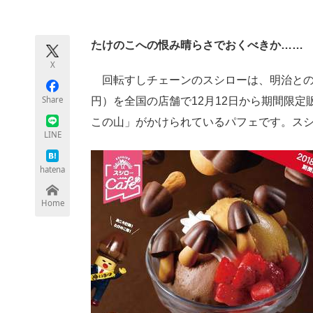
モノづくり技術者専門サイト
エレクトロ
たけのこへの恨み晴らさでおくべきか……
X
ちょっと気になるネットの話題
回転すしチェーンのスシローは、明治とのコ
Share
円）を全国の店舗で12月12日から期間限
この山」がかけられているパフェです。スシ
LINE
hatena
Home