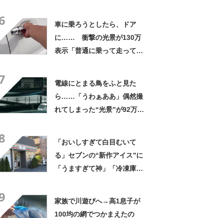
なるわなw」「分かるよ」
6
「いったい何が」
車に乗ろうとしたら、ドア
に…… 衝撃の光景が130万
表示「普通に乗って走ってた
やん」「どうやって入った
7
の!?」
電線にとまる鳥をふと見た
ら……「うわぁああ」偶然撮
れてしまった“光景”が92万再
生「自然は過酷」
8
「おいしすぎて白目むいて
る」セブンの“新作アイス”に
「うますぎて神」「冷凍庫に
入るだけ買い込もうかし
9
ら…」「シャリシャリがおい
家族で川遊びへ→高1息子が
しい」の声
100均の網でつかまえたの