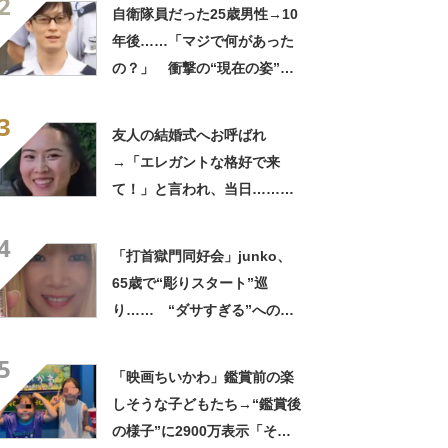
2
ってるの尊い！」
自衛隊員だった25歳男性→10
年後……「マジで何があった
の？」 衝撃の“現在の姿”が
180万再生「別人…？」「好
3
きに生きんしゃい」
友人の結婚式へお呼ばれ
→「エレガントな格好で来
て！」と言われ、当日……ま
さかの参列姿に「いやすごお
4
おお！」「天才」【海外】
「打首獄門同好会」junko、
65歳で“彫りスタート”巡
り…… “ダサすぎる”への持
論に反響「理由が素敵」「わ
5
たしもデビューしたい」
「映画ちいかわ」鑑賞前の楽
しそうな子どもたち→“鑑賞後
の様子”に2900万表示「そう