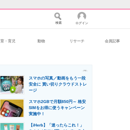
検索
ログイン
教育・育児
動物
リサーチ
会員記事
バイスの未来
好きが集まる 比べて選べる
- PR -
スマホの写真／動画をもう一段
コミュニティ
マーケ×ITの今がよく分かる
安全に 買い切りクラウドストレ
ージ
スマホ2GBで月額850円～ 格安
・活用を支援
SIMをお得に使うキャンペーン
実施中！
【iHerb】「迷ったらこれ！」