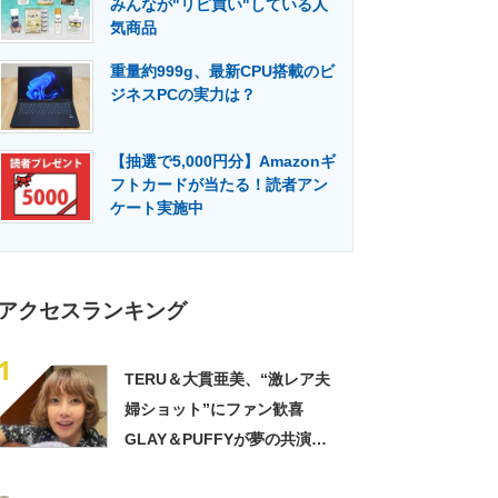
みんなが"リピ買い"している人
門メディア
建設×テクノロジーの最前線
気商品
重量約999g、最新CPU搭載のビ
ジネスPCの実力は？
【抽選で5,000円分】Amazonギ
フトカードが当たる！読者アン
ケート実施中
アクセスランキング
1
TERU＆大貫亜美、“激レア夫
婦ショット”にファン歓喜
GLAY＆PUFFYが夢の共演
「旦那おるやん」「夫婦で写