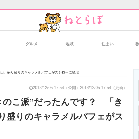
グルメ
地域
住まい
と未来を見通す
スマホと通信の最新トレンド
進化するPCとデ
の山」盛り盛りのキャラメルパフェがスシローに登場
のいまが分かる
企業ITのトレンドを詳説
経営リーダーの
2018/12/05 17:54（公開）
2018/12/05 17:54（更新）
きのこ派”だったんです？ 「き
り盛りのキャラメルパフェがス
T製品の総合サイト
IT製品の技術・比較・事例
製造業のIT導入