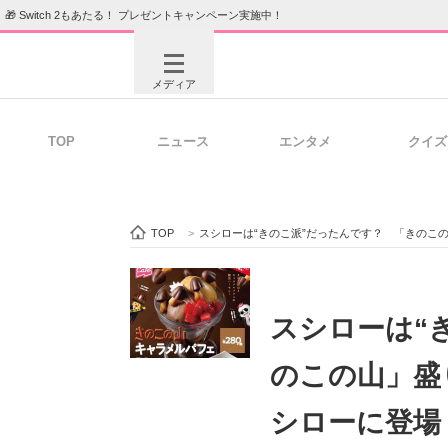
🎁 Switch 2もあたる！ プレゼントキャンペーン実施中！
メディア
TOP
ニュース
エンタメ
クイズ
注目記事を集めた総合ページ
ITの今
TOP
>
スシローは“きのこ派”だったんです？ 「きのこ
ビジネスと働き方のヒント
AI活用
スシローは“
のこの山」盛
ITエンジニア向け専門サイト
企業向けI
シローに登場