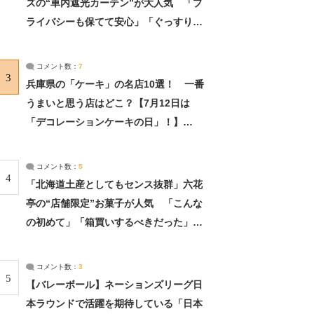
ズの“車内遮光カーテン”が大人気 「プ
ライバシーも保てて安心」「ぐっすり眠
れました」（2/2） | ライフ ねとらぼリ
サーチ：2ページ目
コメント数：
7
3
兵庫県の「ケーキ」の名店10選！ 一番
うまいと思う店はどこ？【7月12日は
「デコレーションケーキの日」！】
（2/4） | 兵庫県 ねとらぼリサーチ：2ペ
ージ目
コメント数：
5
4
「北海道土産としてもセンス抜群」六花
亭の“店舗限定”お菓子が人気 「こんな
の初めて」「箱買いするべきだった」
（1/2） | 北海道 ねとらぼリサーチ
コメント数：
3
5
【バレーボール】ネーションズリーグ日
本ラウンドで活躍を期待している「日本