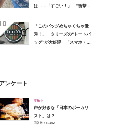
は……「すごい！」 “衝撃の
光景”に「めっちゃ大きい！」
10
「楽しそう」
「このバッグめちゃくちゃ優
秀！」 タリーズの“トートバ
ッグ”が大好評 「スマホ・財
布・本・飲み物などが入る」
「タンブラー入れられるポケ
ットもある」
アンケート
実施中
声が好きな「日本のボーカリ
スト」は？
回答数：49462