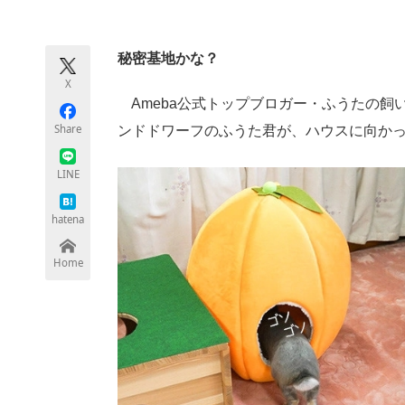
モノづくり技術者専門サイト
エレクトロ
秘密基地かな？
X
ちょっと気になるネットの話題
Ameba公式トップブロガー・ふうたの飼
Share
ンドドワーフのふうた君が、ハウスに向か
LINE
hatena
Home