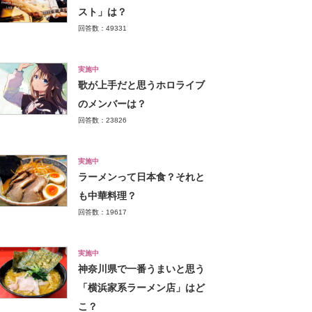
スト」は？
回答数：49331
実施中
歌が上手だと思うホロライブ
のメンバーは？
回答数：23826
実施中
ラーメンって日本食？それと
も中華料理？
回答数：19617
実施中
神奈川県で一番うまいと思う
「横浜家系ラーメン店」はど
こ？