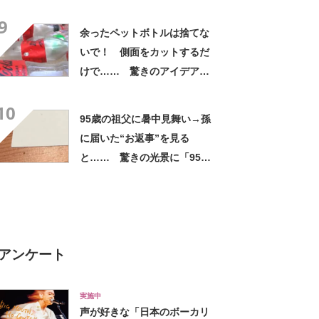
ー」「ホント豪華な夕飯」
9
余ったペットボトルは捨てな
いで！ 側面をカットするだ
けで…… 驚きのアイデアに
「すてきなアイデア！」「目
10
からウロコの発想」【海外】
95歳の祖父に暑中見舞い→孫
に届いた“お返事”を見る
と…… 驚きの光景に「95歳
と思えません」「朝から泣
く」
アンケート
実施中
声が好きな「日本のボーカリ