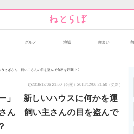
グルメ
地域
住まい
と未来を見通す
スマホと通信の最新トレンド
進化するPCとデ
むうさぎさん 飼い主さんの目を盗んで食料を貯蔵中？
のいまが分かる
企業ITのトレンドを詳説
経営リーダーの
2018/12/06 21:50（公開）
2018/12/06 21:50（更新）
ー」 新しいハウスに何かを運
さん 飼い主さんの目を盗んで
T製品の総合サイト
IT製品の技術・比較・事例
製造業のIT導入
？