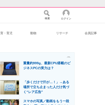
検索
ログイン
教育・育児
動物
リサーチ
会員記事
バイスの未来
好きが集まる 比べて選べる
- PR -
重量約999g、最新CPU搭載のビ
コミュニティ
マーケ×ITの今がよく分かる
ジネスPCの実力は？
「歩くだけで汗が…！」→ある
・活用を支援
場所で立ち止まった人だけ気づ
く“レア広告”
スマホの写真／動画をもう一段