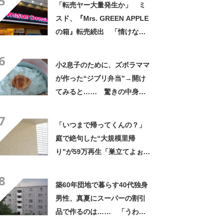
5
「転売ヤー大量発生か」 ミ
スド、『Mrs. GREEN APPLE
の箱』転売続出 「情けない
と思わないのかな」「呆れる
6
わ」 2500円での出品も
小2息子のために、ズボラママ
が作った“ジブリ弁当”→開け
てみると…… 驚きの中身に
「天才!?」「工夫してて愛を
7
感じます」
「いつまで帰ってくんの？」
庭で絶句した“大規模里帰
り”が59万再生「巣立てよぉぉ
ぉ…」「ずっとのおうち？」
8
築60年団地で暮らす40代独身
男性、真夏にスーパーの割引
品で作るのは…… 「うわ