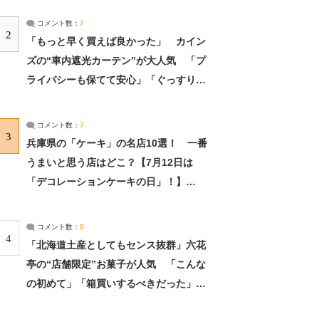
コメント数：
7
2
「もっと早く買えば良かった」 カイン
ズの“車内遮光カーテン”が大人気 「プ
ライバシーも保てて安心」「ぐっすり眠
れました」（2/2） | ライフ ねとらぼリ
サーチ：2ページ目
コメント数：
7
3
兵庫県の「ケーキ」の名店10選！ 一番
うまいと思う店はどこ？【7月12日は
「デコレーションケーキの日」！】
（2/4） | 兵庫県 ねとらぼリサーチ：2ペ
ージ目
コメント数：
5
4
「北海道土産としてもセンス抜群」六花
亭の“店舗限定”お菓子が人気 「こんな
の初めて」「箱買いするべきだった」
（1/2） | 北海道 ねとらぼリサーチ