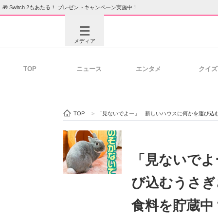
🎁 Switch 2もあたる！ プレゼントキャンペーン実施中！
メディア
TOP
ニュース
エンタメ
クイズ
注目記事を集めた総合ページ
ITの今
TOP
>
「見ないでよー」 新しいハウスに何かを運び込
ビジネスと働き方のヒント
AI活用
「見ないでよ
び込むうさぎ
ITエンジニア向け専門サイト
企業向けI
食料を貯蔵中