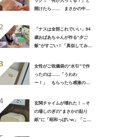
ッグ→「何か入ってる！」と
開けたら…… まさかの中身
に「買いに走った」「コスパ
2
良すぎる」
「ナスは全部これでいい」94
歳おばあちゃんが作る“夕ご
飯”がすごい！「真似してみま
す」「憧れます」
3
女性がご祝儀袋の“水引”で作
ったのは……「うわわ
ー！」 もらったら感激のデ
ザインに「こんなかわいい水
4
引見たのは初めて」
玄関チャイムが壊れた！→そ
の場しのぎの“まさかの貼り
紙”に「昭和っぽいw」「こん
なん貼ったら連呼やで」