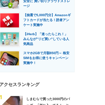
安全に 買い切りクラウドストレ
門メディア
建設×テクノロジーの最前線
ージ
【抽選で5,000円分】Amazonギ
フトカードが当たる！読者アン
ケート実施中
【iHerb】「迷ったらこれ！」
みんなが"リピ買い"している人
気商品
スマホ2GBで月額850円～ 格安
SIMをお得に使うキャンペーン
実施中！
アクセスランキング
1
しまむらで買った3000円のバ