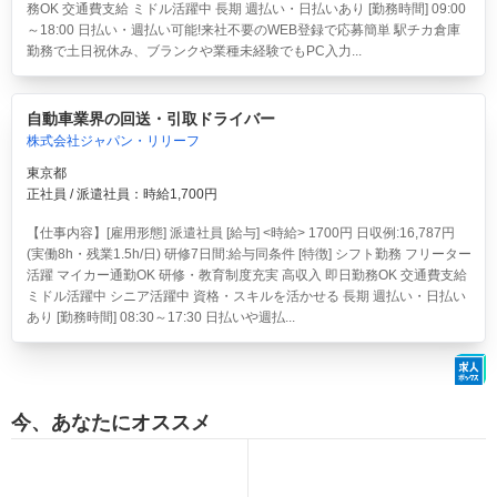
務OK 交通費支給 ミドル活躍中 長期 週払い・日払いあり [勤務時間] 09:00
～18:00 日払い・週払い可能!来社不要のWEB登録で応募簡単 駅チカ倉庫
勤務で土日祝休み、ブランクや業種未経験でもPC入力...
自動車業界の回送・引取ドライバー
株式会社ジャパン・リリーフ
東京都
正社員 / 派遣社員：時給1,700円
【仕事内容】[雇用形態] 派遣社員 [給与] <時給> 1700円 日収例:16,787円
(実働8h・残業1.5h/日) 研修7日間:給与同条件 [特徴] シフト勤務 フリーター
活躍 マイカー通勤OK 研修・教育制度充実 高収入 即日勤務OK 交通費支給
ミドル活躍中 シニア活躍中 資格・スキルを活かせる 長期 週払い・日払い
あり [勤務時間] 08:30～17:30 日払いや週払...
今、あなたにオススメ