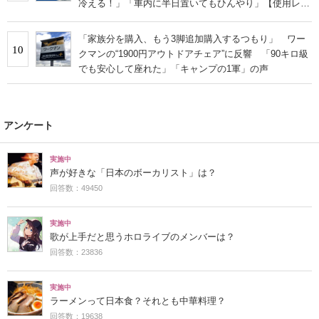
冷える！」「車内に半日置いてもひんやり」【使用レビ
ュー】
「家族分を購入、もう3脚追加購入するつもり」 ワー
10
クマンの“1900円アウトドアチェア”に反響 「90キロ級
でも安心して座れた」「キャンプの1軍」の声
アンケート
実施中
声が好きな「日本のボーカリスト」は？
回答数：49450
実施中
歌が上手だと思うホロライブのメンバーは？
回答数：23836
実施中
ラーメンって日本食？それとも中華料理？
回答数：19638