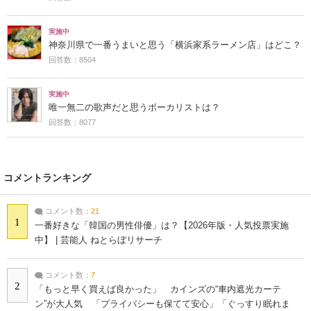
実施中
神奈川県で一番うまいと思う「横浜家系ラーメン店」はどこ？
回答数：8504
実施中
唯一無二の歌声だと思うボーカリストは？
回答数：8077
コメントランキング
コメント数：
21
1
一番好きな「韓国の男性俳優」は？【2026年版・人気投票実施
中】 | 芸能人 ねとらぼリサーチ
コメント数：
7
2
「もっと早く買えば良かった」 カインズの“車内遮光カーテ
ン”が大人気 「プライバシーも保てて安心」「ぐっすり眠れま