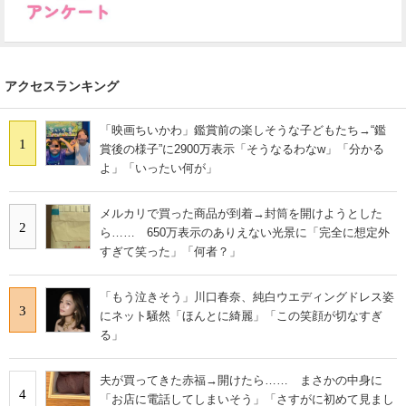
アクセスランキング
「映画ちいかわ」鑑賞前の楽しそうな子どもたち→“鑑
1
賞後の様子”に2900万表示「そうなるわなw」「分かる
よ」「いったい何が」
メルカリで買った商品が到着→封筒を開けようとした
2
ら…… 650万表示のありえない光景に「完全に想定外
すぎて笑った」「何者？」
「もう泣きそう」川口春奈、純白ウエディングドレス姿
3
にネット騒然「ほんとに綺麗」「この笑顔が切なすぎ
る」
夫が買ってきた赤福→開けたら…… まさかの中身に
4
「お店に電話してしまいそう」「さすがに初めて見まし