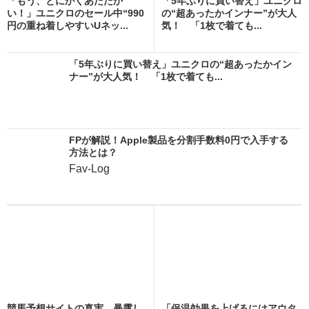
「もう、とにかくあたたか
「5年ぶりに買い替え」ユニクロ
い！」ユニクロのセール中“990
の“超あったかインナー”が大人
円の重ね着しやすいUネッ...
気！ 「1枚で着ても...
「5年ぶりに買い替え」ユニクロの“超あったかイン
ナー”が大人気！ 「1枚で着ても...
FPが解説！Apple製品を分割手数料0円で入手する
方法とは？
Fav-Log
競馬予想サイトの真実、暴露し
「保温効果を上げるにはアウタ