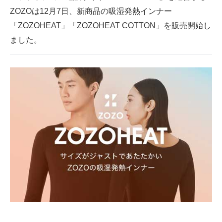
ZOZOは12月7日、新商品の吸湿発熱インナー
ITの今と未来を見通す
「ZOZOHEAT」「ZOZOHEAT COTTON」を販売開始し
ました。
スマホと通信の最新トレンド
進化するPCとデバイスの未来
好きが集まる 比べて選べる
ビジネスと働き方のヒント
AI活用のいまが分かる
企業ITのトレンドを詳説
経営リーダーのコミュニティ
マーケ×ITの今がよく分かる
ITエンジニア向け専門サイト