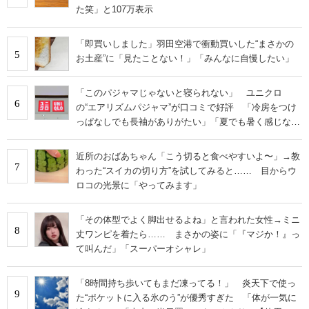
た笑」と107万表示
「即買いしました」羽田空港で衝動買いした“まさかの
5
お土産”に「見たことない！」「みんなに自慢したい」
「このパジャマじゃないと寝られない」 ユニクロ
6
の“エアリズムパジャマ”が口コミで好評 「冷房をつけ
っぱなしでも長袖がありがたい」「夏でも暑く感じな
い」
近所のおばあちゃん「こう切ると食べやすいよ〜」→教
7
わった“スイカの切り方”を試してみると…… 目からウ
ロコの光景に「やってみます」
「その体型でよく脚出せるよね」と言われた女性→ミニ
8
丈ワンピを着たら…… まさかの姿に「『マジか！』っ
て叫んだ」「スーパーオシャレ」
「8時間持ち歩いてもまだ凍ってる！」 炎天下で使っ
9
た“ポケットに入る氷のう”が優秀すぎた 「体が一気に