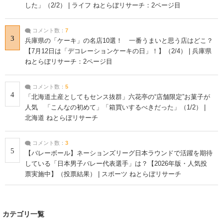
した」（2/2） | ライフ ねとらぼリサーチ：2ページ目
コメント数：
7
3
兵庫県の「ケーキ」の名店10選！ 一番うまいと思う店はどこ？
【7月12日は「デコレーションケーキの日」！】（2/4） | 兵庫県
ねとらぼリサーチ：2ページ目
コメント数：
5
4
「北海道土産としてもセンス抜群」六花亭の“店舗限定”お菓子が
人気 「こんなの初めて」「箱買いするべきだった」（1/2） |
北海道 ねとらぼリサーチ
コメント数：
3
5
【バレーボール】ネーションズリーグ日本ラウンドで活躍を期待
している「日本男子バレー代表選手」は？【2026年版・人気投
票実施中】（投票結果） | スポーツ ねとらぼリサーチ
カテゴリ一覧