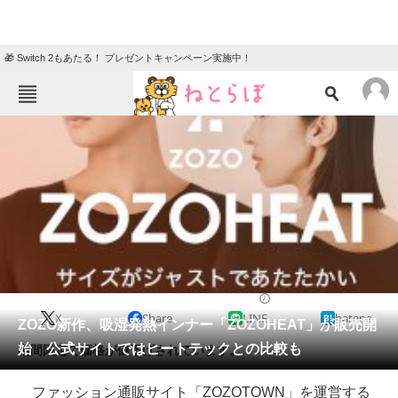
🎁 Switch 2もあたる！ プレゼントキャンペーン実施中！
ねとらぼメニュー
TOP
ニュース
エンタメ
クイズ
グルメ
地域
住まい
教育・育児
動物
リサーチ
2018/12/07 19:58（公開）
X
Share
LINE
hatena
会員記事
ZOZO新作、吸湿発熱インナー「ZOZOHEAT」が販売開
始 公式サイトではヒートテックとの比較も
期間限定で価格が値下げされています。
メディア
ファッション通販サイト「ZOZOTOWN」を運営する
注目記事を集めた総合ページ