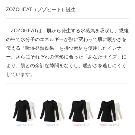
企業向けIT製品の総合サイト
ZOZOHEAT（ゾゾヒート）誕生
IT製品の技術・比較・事例
ZOZOHEATは、肌から発生する水蒸気を吸収し、繊維
製造業のIT導入・活用を支援
の中で水分子のエネルギーが熱に変わって肌に暖かさを
モノづくり技術者専門サイト
伝える「吸湿発熱効果」を持つ素材を使用したインナ
ー。さらにそれぞれの体形に合った「あなたサイズ」に
エレクトロニクス専門サイト
より、肌との余計な隙間をなくし、暖かさを逃しにくく
電子設計の基本と応用
しています。
エネルギーの専門メディア
建設×テクノロジーの最前線
ちょっと気になるネットの話題