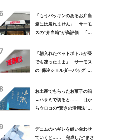
なるわなw」「分かるよ」
6
「いったい何が」
「もうパッキンのあるお弁当
箱には戻れません」 サーモ
スの“弁当箱”が高評価 「想
像以上に洗いやすい」「ご飯
7
もへばりつかない」
「朝入れたペットボトルが昼
でも凍ったまま」 サーモス
の“保冷ショルダーバッグ”が
大好評 「保冷バッグっぽく
8
ない」「猛暑でもスマホが熱
お土産でもらったお菓子の箱
くならない」
→ハサミで切ると…… 目か
らウロコの“驚きの活用法”に
「知らなかった…」「発想力
9
が羨ましい」
デニムのハギレを縫い合わせ
ていくと…… 完成した“まさ