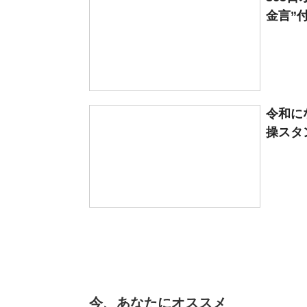
金言”付
令和に
操スタン
今、あなたにオススメ