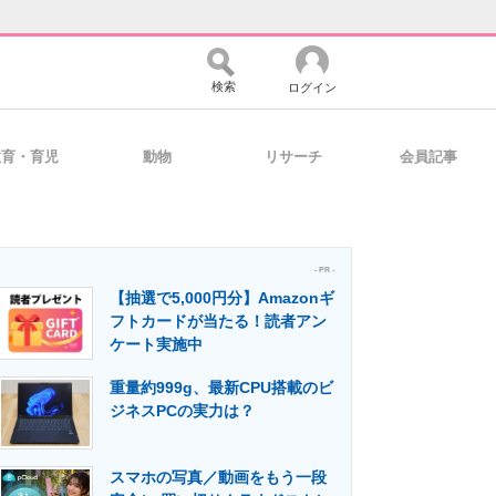
検索
ログイン
教育・育児
動物
リサーチ
会員記事
バイスの未来
好きが集まる 比べて選べる
- PR -
【抽選で5,000円分】Amazonギ
コミュニティ
マーケ×ITの今がよく分かる
フトカードが当たる！読者アン
ケート実施中
重量約999g、最新CPU搭載のビ
・活用を支援
ジネスPCの実力は？
スマホの写真／動画をもう一段