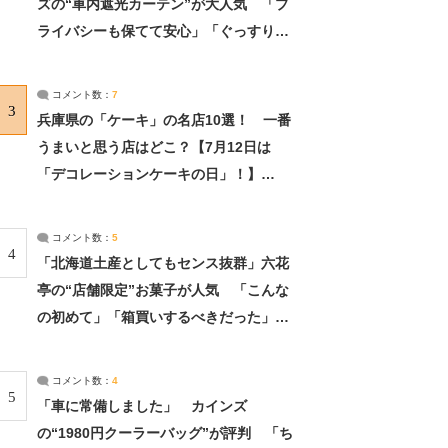
ズの“車内遮光カーテン”が大人気 「プ
ライバシーも保てて安心」「ぐっすり眠
れました」（2/2） | ライフ ねとらぼリ
サーチ：2ページ目
コメント数：
7
3
兵庫県の「ケーキ」の名店10選！ 一番
うまいと思う店はどこ？【7月12日は
「デコレーションケーキの日」！】
（2/4） | 兵庫県 ねとらぼリサーチ：2ペ
ージ目
コメント数：
5
4
「北海道土産としてもセンス抜群」六花
亭の“店舗限定”お菓子が人気 「こんな
の初めて」「箱買いするべきだった」
（1/2） | 北海道 ねとらぼリサーチ
コメント数：
4
5
「車に常備しました」 カインズ
の“1980円クーラーバッグ”が評判 「ち