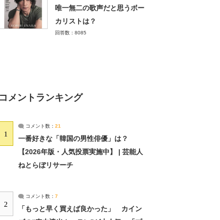
唯一無二の歌声だと思うボー
カリストは？
回答数：8085
コメントランキング
コメント数：
21
1
一番好きな「韓国の男性俳優」は？
【2026年版・人気投票実施中】 | 芸能人
ねとらぼリサーチ
コメント数：
7
2
「もっと早く買えば良かった」 カイン