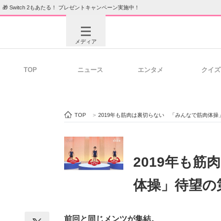
🎁 Switch 2もあたる！ プレゼントキャンペーン実施中！
メディア
TOP
ニュース
エンタメ
クイズ
注目記事を集めた総合ページ
ITの今
TOP
>
2019年も筋肉は裏切らない 「みんなで筋肉体操
ビジネスと働き方のヒント
AI活用
2019年も
体操」待望の
ITエンジニア向け専門サイト
企業向けI
前回と同じメンツが集結。