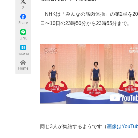
モノづくり技術者専門サイト
エレクトロ
X
NHKは「みんなの筋肉体操」の第2弾を20
Share
日〜10日の23時50分から23時55分まで。
ちょっと気になるネットの話題
LINE
hatena
Home
同じ3人が集結するようです（
画像はYouTu