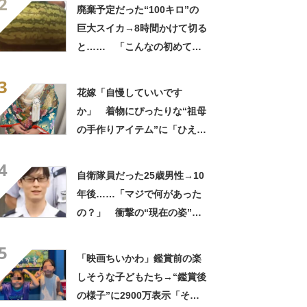
2
してる」「ストレス消え去っ
廃棄予定だった“100キロ”の
た」
巨大スイカ→8時間かけて切る
と…… 「こんなの初めて見
た」まさかの中身が450万再
3
生「すごすぎやろw」
花嫁「自慢していいです
か」 着物にぴったりな“祖母
の手作りアイテム”に「ひえ
ー！」「センスが素晴らし
4
い」「モデルさんかと」
自衛隊員だった25歳男性→10
年後……「マジで何があった
の？」 衝撃の“現在の姿”が
180万再生「別人…？」「好
5
きに生きんしゃい」
「映画ちいかわ」鑑賞前の楽
しそうな子どもたち→“鑑賞後
の様子”に2900万表示「そう