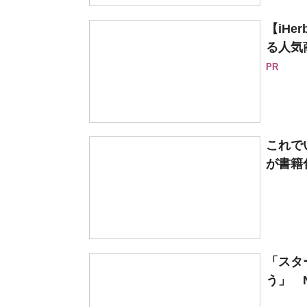
【iH
る人気
PR
これで
が書籍
「スタ
う」 N