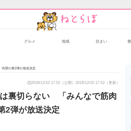
グルメ
地域
住まい
と未来を見通す
スマホと通信の最新トレンド
進化するPCとデ
」待望の第2弾が放送決定
のいまが分かる
企業ITのトレンドを詳説
経営リーダーの
2018/12/10 17:52（公開）
2018/12/10 17:52（更新）
筋肉は裏切らない 「みんなで筋肉
第2弾が放送決定
T製品の総合サイト
IT製品の技術・比較・事例
製造業のIT導入