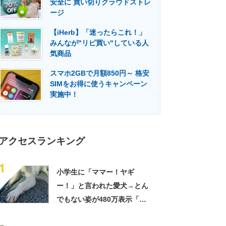
安全に 買い切りクラウドストレ
門メディア
建設×テクノロジーの最前線
ージ
【iHerb】「迷ったらこれ！」
みんなが"リピ買い"している人
気商品
スマホ2GBで月額850円～ 格安
SIMをお得に使うキャンペーン
実施中！
アクセスランキング
1
小学生に「ママー！ヤギ
ー！」と言われた愛犬→とん
でもない姿が480万表示「ど
う見ても犬ですけど？って顔