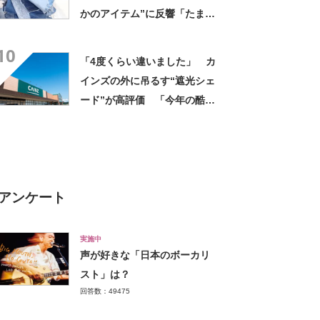
かのアイテム”に反響「たまら
ん」「最高」
10
「4度くらい違いました」 カ
インズの外に吊るす“遮光シェ
ード”が高評価 「今年の酷暑
にも活躍」「風通しもよくし
っかり遮光」の声
アンケート
実施中
声が好きな「日本のボーカリ
スト」は？
回答数：49475