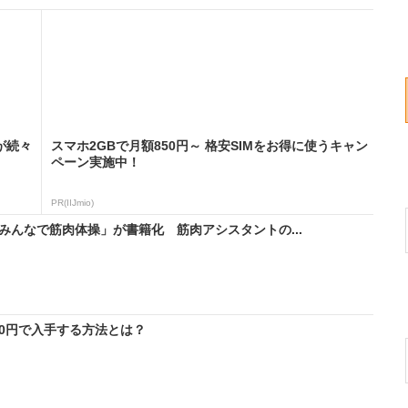
が続々
スマホ2GBで月額850円～ 格安SIMをお得に使うキャン
ペーン実施中！
PR(IIJmio)
みんなで筋肉体操」が書籍化 筋肉アシスタントの...
料0円で入手する方法とは？