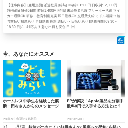
【仕事内容】[雇用形態] 派遣社員 [給与] <時給> 1500円 日収例:12,000円
(実働8h) 研修5日間:時給1,400円 [特徴] 未経験者活躍 フリーター活躍 マイ
カー通勤OK 研修・教育制度充実 即日勤務OK 交通費支給 ミドル活躍中 給
与前払い制度あり 早朝勤務 長期 週払い・日払いあり [勤務時間] 09:30～
18:30 日払い対応あり!急な出費も安心 日中中...
今、あなたにオススメ
ホームレス中学生を経験した麒
FPが解説！Apple製品を分割手
麟・田村さんからのメッセージ
数料0円で入手する方法とは？
PR(住友生命福祉文化財団)
PR(Fav-Log)
抗体がつきにくい妊婦さんの“風疹への恐怖”を描い