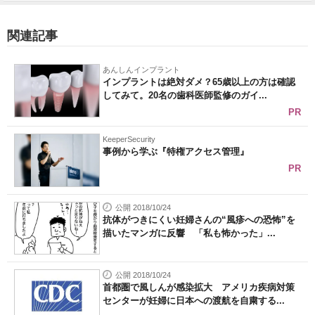
関連記事
あんしんインプラント
インプラントは絶対ダメ？65歳以上の方は確認
してみて。20名の歯科医師監修のガイ...
PR
KeeperSecurity
事例から学ぶ『特権アクセス管理』
PR
公開 2018/10/24
抗体がつきにくい妊婦さんの“風疹への恐怖”を
描いたマンガに反響 「私も怖かった」...
公開 2018/10/24
首都圏で風しんが感染拡大 アメリカ疾病対策
センターが妊婦に日本への渡航を自粛する...