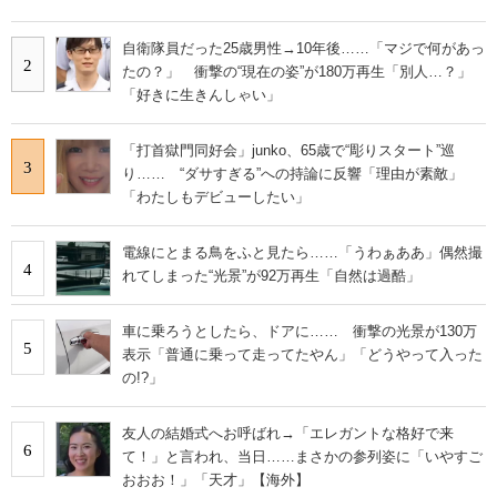
自衛隊員だった25歳男性→10年後……「マジで何があっ
2
たの？」 衝撃の“現在の姿”が180万再生「別人…？」
「好きに生きんしゃい」
「打首獄門同好会」junko、65歳で“彫りスタート”巡
3
り…… “ダサすぎる”への持論に反響「理由が素敵」
「わたしもデビューしたい」
電線にとまる鳥をふと見たら……「うわぁああ」偶然撮
4
れてしまった“光景”が92万再生「自然は過酷」
車に乗ろうとしたら、ドアに…… 衝撃の光景が130万
5
表示「普通に乗って走ってたやん」「どうやって入った
の!?」
友人の結婚式へお呼ばれ→「エレガントな格好で来
6
て！」と言われ、当日……まさかの参列姿に「いやすご
おおお！」「天才」【海外】