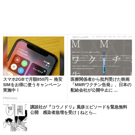
スマホ2GBで月額850円～ 格安
医療関係者から批判受けた映画
SIMをお得に使うキャンペーン
「MMRワクチン告発」、日本の
実施中！
配給会社が公開中止に ...
PR(IIJmio)
講談社が『コウノドリ』風疹エピソードを緊急無料
公開 感染者急増を受け | ねとら...