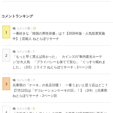
コメントランキング
コメント数：
21
1
一番好きな「韓国の男性俳優」は？【2026年版・人気投票実施
中】 | 芸能人 ねとらぼリサーチ
コメント数：
7
2
「もっと早く買えば良かった」 カインズの“車内遮光カーテ
ン”が大人気 「プライバシーも保てて安心」「ぐっすり眠れま
した」（2/2） | ライフ ねとらぼリサーチ：2ページ目
コメント数：
7
3
兵庫県の「ケーキ」の名店10選！ 一番うまいと思う店はどこ？
【7月12日は「デコレーションケーキの日」！】（2/4） | 兵庫県
ねとらぼリサーチ：2ページ目
コメント数：
5
4