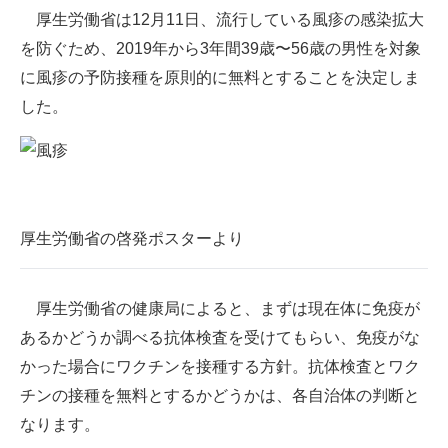
厚生労働省は12月11日、流行している風疹の感染拡大
ITの今と未来を見通す
を防ぐため、2019年から3年間39歳〜56歳の男性を対象
に風疹の予防接種を原則的に無料とすることを決定しま
スマホと通信の最新トレンド
した。
進化するPCとデバイスの未来
好きが集まる 比べて選べる
ビジネスと働き方のヒント
厚生労働省の啓発ポスターより
AI活用のいまが分かる
企業ITのトレンドを詳説
厚生労働省の健康局によると、まずは現在体に免疫が
あるかどうか調べる抗体検査を受けてもらい、免疫がな
経営リーダーのコミュニティ
かった場合にワクチンを接種する方針。抗体検査とワク
マーケ×ITの今がよく分かる
チンの接種を無料とするかどうかは、各自治体の判断と
なります。
ITエンジニア向け専門サイト