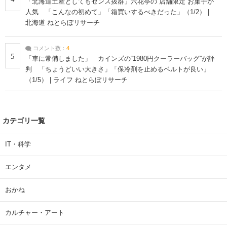
「北海道土産としてもセンス抜群」六花亭の“店舗限定”お菓子が
人気 「こんなの初めて」「箱買いするべきだった」（1/2） |
北海道 ねとらぼリサーチ
コメント数：
4
5
「車に常備しました」 カインズの“1980円クーラーバッグ”が評
判 「ちょうどいい大きさ」「保冷剤を止めるベルトが良い」
（1/5） | ライフ ねとらぼリサーチ
カテゴリ一覧
IT・科学
エンタメ
おかね
カルチャー・アート