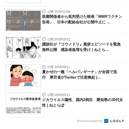
公開 2018/11/08
医療関係者から批判受けた映画「MMRワクチン
告発」、日本の配給会社が公開中止に ...
公開 2018/10/11
講談社が『コウノドリ』風疹エピソードを緊急
無料公開 感染者急増を受け | ねとら...
公開 2016/08/11
夏かぜの一種「ヘルパンギーナ」が全国で流
行 厚労省がTwitterで注意喚起 |...
公開 2016/03/11
ジカウイルス陽性、国内2例目 愛知県の30代女
性 | ねとらぼ
Recommended by