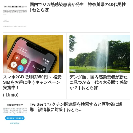
国内でジカ熱感染患者が発生 神奈川県の10代男性
| ねとらぼ
スマホ2GBで月額850円～ 格安
デング熱、国内感染患者が新た
SIMをお得に使うキャンペーン
に見つかる 代々木公園で感染
実施中！
か？ | ねとらぼ
(IIJmio)
Twitterでワクチン関連語を検索すると厚労省に誘
導 誤情報に対策 | ねとら...