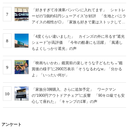
「好きすぎて冷凍庫パンパンに入れてます」 シャトレ
7
ーゼの“1個約61円シューアイス”が好評 「生地とバニラ
アイスの相性が◎」「家族も好きで夏はストックして
る」
「4度くらい違いました」 カインズの外に吊るす“遮光
8
シェード”が高評価 「今年の酷暑にも活躍」「風通し
もよくしっかり遮光」の声
「映画ちいかわ」鑑賞前の楽しそうな子どもたち→“鑑
9
賞後の様子”に2900万表示「そうなるわなw」「分かる
よ」「いったい何が」
「家族分3脚購入、さらに追加予定」 ワークマン
10
の“1900円アウトドアチェア”に反響 「90キロ級でも安
心して座れた」「キャンプの1軍」の声
アンケート