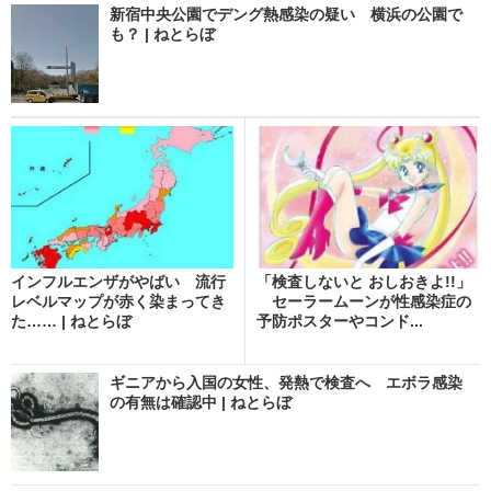
新宿中央公園でデング熱感染の疑い 横浜の公園で
も？ | ねとらぼ
インフルエンザがやばい 流行
「検査しないと おしおきよ!!」
レベルマップが赤く染まってき
セーラームーンが性感染症の
た…… | ねとらぼ
予防ポスターやコンド...
ギニアから入国の女性、発熱で検査へ エボラ感染
の有無は確認中 | ねとらぼ