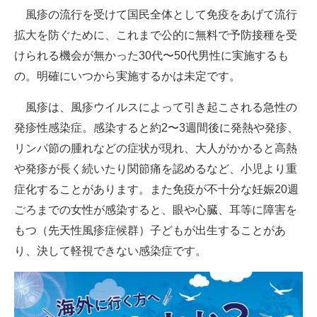
風疹の流行を受けて国民全体として免疫をあげて流行
企業向けIT製品の総合サイト
拡大を防ぐために、これまで公的に無料で予防接種を受
IT製品の技術・比較・事例
けられる機会が無かった30代〜50代男性に実施するも
の。明確にいつから実施するかは未定です。
製造業のIT導入・活用を支援
風疹は、風疹ウイルスによって引き起こされる急性の
モノづくり技術者専門サイト
発疹性感染症。感染すると約2〜3週間後に発熱や発疹、
エレクトロニクス専門サイト
リンパ節の腫れなどの症状が現れ、大人がかかると高熱
や発疹が長く続いたり関節痛を認めるなど、小児より重
電子設計の基本と応用
症化することがあります。また免疫が不十分な妊娠20週
エネルギーの専門メディア
ごろまでの女性が感染すると、眼や心臓、耳等に障害を
もつ（先天性風疹症候群）子どもが出生することがあ
建設×テクノロジーの最前線
り、決して軽視できない感染症です。
ちょっと気になるネットの話題