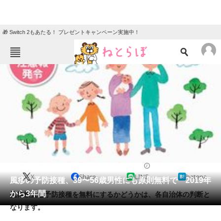
🎁 Switch 2もあたる！ プレゼントキャンペーン実施中！
ねとらぼメニュー
TOP
ニュース
エンタメ
クイズ
グルメ
地域
住まい
教育・育児
動物
リサーチ
2018/12/11 13:34（公開）
X
Share
LINE
hatena
会員記事
風疹の予防接種、39〜56歳男性にも原則無料で 2019年
から3年間
抗体検査と予防接種を無料にするかどうかは、各自治体の判断と
メディア
なります。
注目記事を集めた総合ページ