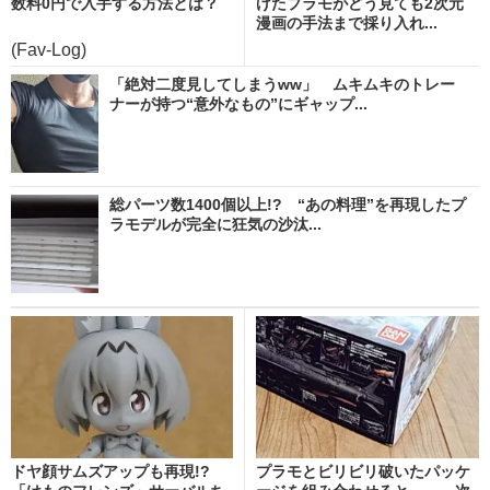
数料0円で入手する方法とは？
げたプラモがどう見ても2次元
漫画の手法まで採り入れ...
(Fav-Log)
「絶対二度見してしまうww」 ムキムキのトレー
ナーが持つ“意外なもの”にギャップ...
総パーツ数1400個以上!? “あの料理”を再現したプ
ラモデルが完全に狂気の沙汰...
ドヤ顔サムズアップも再現!?
プラモとビリビリ破いたパッケ