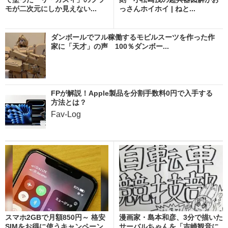
モが二次元にしか見えない...
っさんホイホイ | ねと...
ダンボールでフル稼働するモビルスーツを作った作
家に「天才」の声 100％ダンボー...
FPが解説！Apple製品を分割手数料0円で入手する
方法とは？
Fav-Log
スマホ2GBで月額850円～ 格安
漫画家・島本和彦、3分で描いた
SIMをお得に使うキャンペーン
サーバルちゃんを「吉崎観音に