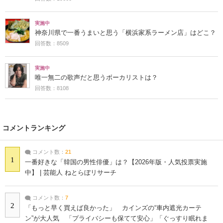
実施中
神奈川県で一番うまいと思う「横浜家系ラーメン店」はどこ？
回答数：8509
実施中
唯一無二の歌声だと思うボーカリストは？
回答数：8108
コメントランキング
コメント数：
21
1
一番好きな「韓国の男性俳優」は？【2026年版・人気投票実施
中】 | 芸能人 ねとらぼリサーチ
コメント数：
7
2
「もっと早く買えば良かった」 カインズの“車内遮光カーテ
ン”が大人気 「プライバシーも保てて安心」「ぐっすり眠れま