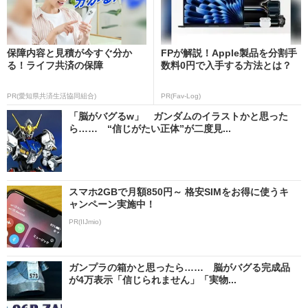
保障内容と見積が今すぐ分か
FPが解説！Apple製品を分割手
る！ライフ共済の保障
数料0円で入手する方法とは？
PR(愛知県共済生活協同組合)
PR(Fav-Log)
「脳がバグるw」 ガンダムのイラストかと思った
ら…… “信じがたい正体”が二度見...
スマホ2GBで月額850円～ 格安SIMをお得に使うキ
ャンペーン実施中！
PR(IIJmio)
ガンプラの箱かと思ったら…… 脳がバグる完成品
が4万表示「信じられません」「実物...