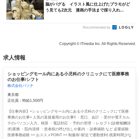
脳がバグる イラスト風に仕上げたプラモがど
う見ても2次元 漫画の手法まで採り入れ...
Recommended by
Copyright © ITmedia Inc. All Rights Reserved.
求人情報
ショッピングモール内にある小児科のクリニックにて医療事務
のお仕事/シフト
株式会社パソナ
東京都
正社員：時給1,500円
【仕事内容】<ショッピングモール内にある小児科のクリニックにて医療
事務のお仕事> 人気の直接雇用のお仕事!! ・窓口、会計 ・受付や電子カル
テのパソコン入力、精算 ・電話対応 ・予約の管理 ・レセプト(診療報酬請
求)業務 ・院内清掃 ・患者様の呼び出しや案内 ・診療補助 など 必要経験:
医療事務経験 << おススメPOINT >> 制服有! 駅近で通勤便利! 残業時間少な