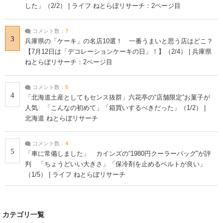
した」（2/2） | ライフ ねとらぼリサーチ：2ページ目
コメント数：
7
3
兵庫県の「ケーキ」の名店10選！ 一番うまいと思う店はどこ？
【7月12日は「デコレーションケーキの日」！】（2/4） | 兵庫県
ねとらぼリサーチ：2ページ目
コメント数：
5
4
「北海道土産としてもセンス抜群」六花亭の“店舗限定”お菓子が
人気 「こんなの初めて」「箱買いするべきだった」（1/2） |
北海道 ねとらぼリサーチ
コメント数：
4
5
「車に常備しました」 カインズの“1980円クーラーバッグ”が評
判 「ちょうどいい大きさ」「保冷剤を止めるベルトが良い」
（1/5） | ライフ ねとらぼリサーチ
カテゴリ一覧