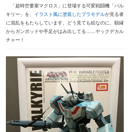
「超時空要塞マクロス」に登場する可変戦闘機「バル
ITの今と未来を見通す
キリー」を、
イラスト風に塗装したプラモデル
が見る者
に混乱をもたらしています。どう見ても絵なのに、額縁
スマホと通信の最新トレンド
からガンポッドや手足がはみ出してる……ヤックデカル
進化するPCとデバイスの未来
チャー！
好きが集まる 比べて選べる
ビジネスと働き方のヒント
AI活用のいまが分かる
企業ITのトレンドを詳説
経営リーダーのコミュニティ
マーケ×ITの今がよく分かる
ITエンジニア向け専門サイト