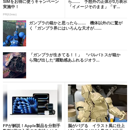
SIMをお得に使うキャンペーン
ら…… 予想外の正体が3万表示
実施中！
「イメージそのまま」「す...
PR(IIJmio)
ガンプラの箱かと思ったら…… 機体以外のに驚が
く「ガンプラ界にはいろんな天才が…...
「ガンプラが生きてる！！」 “バルバトスが箱か
ら飛び出した”躍動感あふれるジオラ...
FPが解説！Apple製品を分割手
脳がバグる イラスト風に仕上