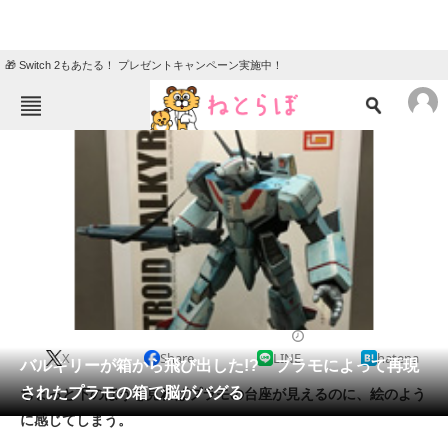
🎁 Switch 2もあたる！ プレゼントキャンペーン実施中！
ねとらぼメニュー
TOP
ニュース
エンタメ
クイズ
グルメ
地域
住まい
教育・育児
動物
リサーチ
2018/12/11 16:41（公開）
X
Share
LINE
hatena
会員記事
バルキリーが箱から飛び出した!? プラモによって再現
されたプラモの箱で脳がバグる
ちょっと下のほうを見ればプラモの台座が見えるのに、絵のよう
メディア
に感じてしまう。
注目記事を集めた総合ページ