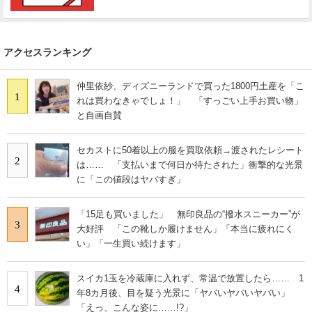
アクセスランキング
仲里依紗、ディズニーランドで買った1800円土産を「こ
1
れは買わなきゃでしょ！」 「すっごい上手お買い物」
と自画自賛
セカストに50着以上の服を買取依頼→渡されたレシート
2
は…… 「支払いまで何日か待たされた」衝撃的な光景
に「この値段はヤバすぎ」
「15足も買いました」 無印良品の“撥水スニーカー”が
3
大好評 「この靴しか履けません」「本当に疲れにく
い」「一生買い続けます」
スイカ1玉を冷蔵庫に入れず、常温で放置したら…… 1
4
年8カ月後、目を疑う光景に「ヤバいヤバいヤバい」
「えっ、こんな姿に……!?」