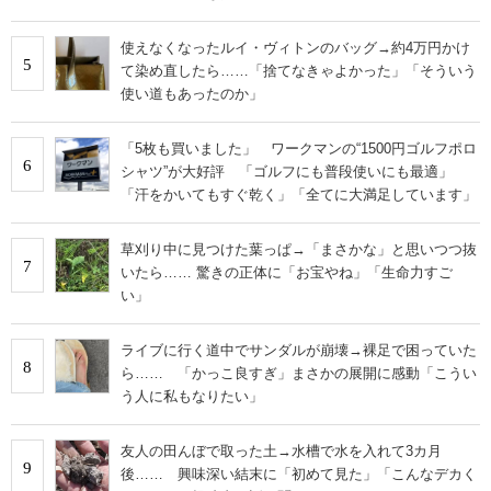
使えなくなったルイ・ヴィトンのバッグ→約4万円かけ
5
て染め直したら……「捨てなきゃよかった」「そういう
使い道もあったのか」
「5枚も買いました」 ワークマンの“1500円ゴルフポロ
6
シャツ”が大好評 「ゴルフにも普段使いにも最適」
「汗をかいてもすぐ乾く」「全てに大満足しています」
草刈り中に見つけた葉っぱ→「まさかな」と思いつつ抜
7
いたら…… 驚きの正体に「お宝やね」「生命力すご
い」
ライブに行く道中でサンダルが崩壊→裸足で困っていた
8
ら…… 「かっこ良すぎ」まさかの展開に感動「こうい
う人に私もなりたい」
友人の田んぼで取った土→水槽で水を入れて3カ月
9
後…… 興味深い結末に「初めて見た」「こんなデカく