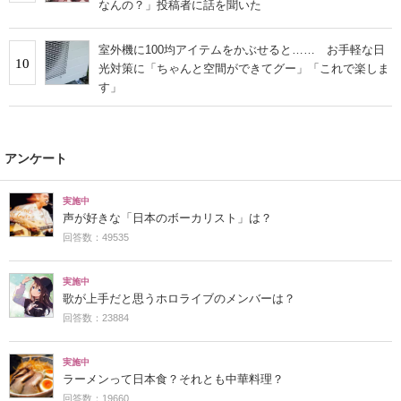
なんの？」投稿者に話を聞いた
室外機に100均アイテムをかぶせると…… お手軽な日
10
光対策に「ちゃんと空間ができてグー」「これで楽しま
す」
アンケート
実施中
声が好きな「日本のボーカリスト」は？
回答数：49535
実施中
歌が上手だと思うホロライブのメンバーは？
回答数：23884
実施中
ラーメンって日本食？それとも中華料理？
回答数：19660