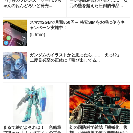
「けものフレンズ」サーバルち
ージを組み合わせると…… 次
ゃんのねんどろいど発売...
元の壁を超えた圧倒的作品...
スマホ2GBで月額850円～ 格安SIMをお得に使うキ
ャンペーン実施中！
(IIJmio)
ガンダムのイラストかと思ったら……「えっ!?」
二度見必至の正体に「飛び出してる...
まるで絵だよそれは！ 色鉛筆
幻の国防科学雑誌「機械化」復
で塗った「リ・ガズィ」のプラ
刻 小松崎茂の超兵器図解がお