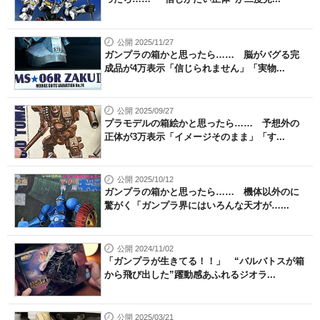
公開 2025/11/27
ガンプラの箱かと思ったら…… 脳がバグる完
成品が4万表示「信じられません」「実物...
公開 2025/09/27
プラモデルの箱絵かと思ったら…… 予想外の
正体が3万表示「イメージそのまま」「す...
公開 2025/10/12
ガンプラの箱かと思ったら…… 機体以外のに
驚がく「ガンプラ界にはいろんな天才が…...
公開 2024/11/02
「ガンプラが生きてる！！」 “バルバトスが箱
から飛び出した”躍動感あふれるジオラ...
公開 2025/03/21