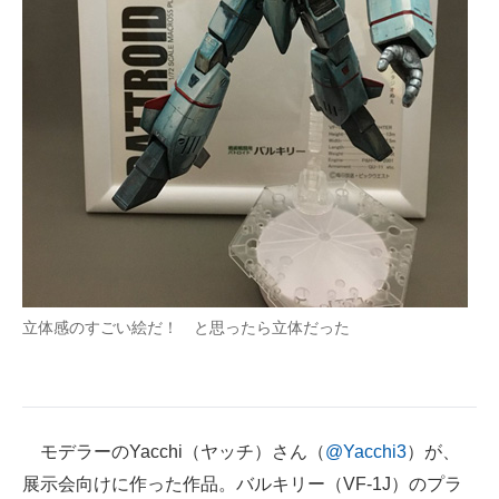
企業向けIT製品の総合サイト
IT製品の技術・比較・事例
製造業のIT導入・活用を支援
モノづくり技術者専門サイト
エレクトロニクス専門サイト
電子設計の基本と応用
エネルギーの専門メディア
立体感のすごい絵だ！ と思ったら立体だった
建設×テクノロジーの最前線
ちょっと気になるネットの話題
モデラーのYacchi（ヤッチ）さん（
@Yacchi3
）が、
展示会向けに作った作品。バルキリー（VF-1J）のプラ