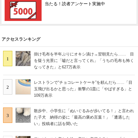
当たる！読者アンケート実施中
アクセスランキング
掛け毛布を半年ぶりにオキシ漬け→翌朝見たら…… 目
1
を疑う光景に「嘘だと言ってくれ」「うちの毛布も怖く
なってきた」と627万表示
レストランで“チョコレートケーキ”を頼んだら……「目
2
玉飛び出るかと思った」衝撃の1皿に「やばすぎる」と
109万表示
散歩中、小学生に「ぬいぐるみが歩いてる！」と言われ
3
た子犬 納得の姿に「最高の褒め言葉！」「遭遇した
い」投稿者に話を聞いた