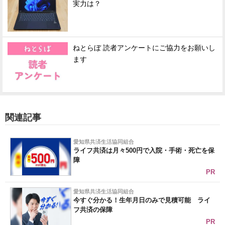
実力は？
ねとらぼ 読者アンケートにご協力をお願いし
ます
関連記事
愛知県共済生活協同組合
ライフ共済は月々500円で入院・手術・死亡を保
障
PR
愛知県共済生活協同組合
今すぐ分かる！生年月日のみで見積可能 ライ
フ共済の保障
PR