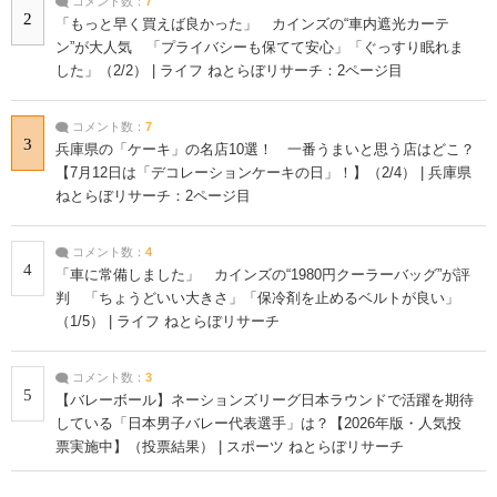
コメント数：
7
2
「もっと早く買えば良かった」 カインズの“車内遮光カーテ
ン”が大人気 「プライバシーも保てて安心」「ぐっすり眠れま
した」（2/2） | ライフ ねとらぼリサーチ：2ページ目
コメント数：
7
3
兵庫県の「ケーキ」の名店10選！ 一番うまいと思う店はどこ？
【7月12日は「デコレーションケーキの日」！】（2/4） | 兵庫県
ねとらぼリサーチ：2ページ目
コメント数：
4
4
「車に常備しました」 カインズの“1980円クーラーバッグ”が評
判 「ちょうどいい大きさ」「保冷剤を止めるベルトが良い」
（1/5） | ライフ ねとらぼリサーチ
コメント数：
3
5
【バレーボール】ネーションズリーグ日本ラウンドで活躍を期待
している「日本男子バレー代表選手」は？【2026年版・人気投
票実施中】（投票結果） | スポーツ ねとらぼリサーチ