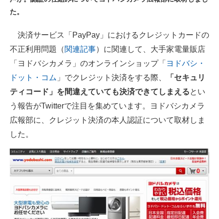
た。
ITの今と未来を見通す
決済サービス「PayPay」におけるクレジットカードの
スマホと通信の最新トレンド
不正利用問題（
関連記事
）に関連して、大手家電量販店
進化するPCとデバイスの未来
「ヨドバシカメラ」のオンラインショップ「
ヨドバシ・
ドット・コム
」でクレジット決済をする際、
「セキュリ
好きが集まる 比べて選べる
ティコード」を間違えていても決済できてしまえる
とい
ビジネスと働き方のヒント
う報告がTwitterで注目を集めています。ヨドバシカメラ
広報部に、クレジット決済の本人認証について取材しま
AI活用のいまが分かる
した。
企業ITのトレンドを詳説
経営リーダーのコミュニティ
マーケ×ITの今がよく分かる
ITエンジニア向け専門サイト