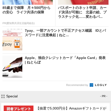
85歳まで保障 月々500円から
パスポートのネット申請、カー
の安心 ライフ共済の保障
ド決済が可能に 北斎の絵、プ
ラスチック化……変わるパ...
PR(愛知県共済生活協同組合)
7pay、一部アカウントで不正アクセス確認 IDとパ
スワードに注意喚起 | ねと...
Apple、独自クレジットカード「Apple Card」発表
| ねとらぼ
Recommended by
Special
- PR -
【抽選で5,000円分】Amazonギフトカードが