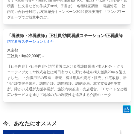
ます <業務内容> ・商品の受注や発注業務(FAX、電話) ・伝票・請求書・見
積書・注文書などの作成(Excel、手書き) ・各種確認調整 ・電話対応 ・社
内問い合わせ対応 お友達紹介キャンペーン2026夏秋実施中 「マンパワー
グループでご就業中のご...
「看護師・准看護師」正社員/訪問看護ステーション/正看護師
訪問看護ステーションカミヤ
東京都
正社員：時給2,000円～
【仕事内容】<仕事内容> 訪問看護における看護師業務 <求人PR> ・クリ
エーティブカミヤ株式会社は町田市つくし野に本社を構え創業29年を迎え
ました。 ・介護用品の製造・販売、福祉用具の貸与・販売、住宅改修、居
宅介護支援事業所、訪問介護、訪問看護、調剤薬局、就労支援B型事業
所、障がい児通所支援事業所、施設内喫茶店・売店運営、ECサイトなど幅
広いサービスを通じて地域の方の利便性を追及する介護のトータ...
今、あなたにオススメ