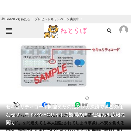
🎁 Switch 2もあたる！ プレゼントキャンペーン実施中！
ねとらぼメニュー
TOP
ニュース
エンタメ
クイズ
グルメ
地域
住まい
教育・育児
動物
リサーチ
2018/12/19 17:30（公開）
X
Share
LINE
hatena
会員記事
セキュリティコード間違えたのにクレカ決済できるのは
なぜ？ ヨドバシECサイトに疑問の声 仕組みを広報に
「ヨドバシ・ドット・コム」のクレジット決済で「セキュリティ
メディア
聞く
コード」を間違えても本人認証されてしまう事象に不安を覚える
声が。認証の仕組みについてヨドバシカメラ広報部に取材しまし
注目記事を集めた総合ページ