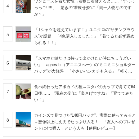
ワンピースを着た女性→着物に着替えると……「すっっ
4
っっご!!!!!」 驚きの“着痩せ姿”に「同一人物なのです
か？」
「Tシャツを超えています！」ユニクロの“サテンブラウ
5
ス”が話題 「4色購入しました！」「着てると必ず褒め
られる！！」
「スマホと鍵だけは持って出かけたい時にちょうどい
6
い」 agnes b.（アニエスべー）の“ミニミニショルダー
バッグ”が大好評 「小さいハンカチも入る」「軽くて
旅行でも活躍します
食べ終わったアボカドの種→スタバのカップで育てて64
7
日後…… “現在の姿”に「良さげですね」「育ててみた
い！」
カインズで見つけた“148円バッグ”、実際に使ってみると
8
→想像以上に丈夫でたっぷり入る！ 「友人へのプレゼ
ントに4つ購入」という人も【使用レビュー】