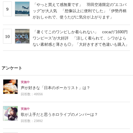
「やっと買えて感無量です」 羽田空港限定の“エコバ
9
ッグ”が大人気 「想像以上に便利でした」「伊勢丹柄
がおしゃれで、使うたびに気分が上がります」
「暑くてこのワンピしか着られない」 cocaの“1690円
10
ワンピース”が大好評 「涼しく着られて、シワがよら
ない素材感と薄さも◎」「大好きすぎて色違いも購入」
アンケート
実施中
声が好きな「日本のボーカリスト」は？
回答数：49556
実施中
歌が上手だと思うホロライブのメンバーは？
回答数：23892