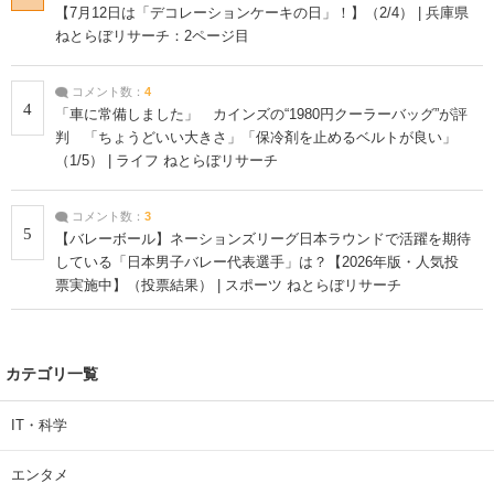
【7月12日は「デコレーションケーキの日」！】（2/4） | 兵庫県
ねとらぼリサーチ：2ページ目
コメント数：
4
4
「車に常備しました」 カインズの“1980円クーラーバッグ”が評
判 「ちょうどいい大きさ」「保冷剤を止めるベルトが良い」
（1/5） | ライフ ねとらぼリサーチ
コメント数：
3
5
【バレーボール】ネーションズリーグ日本ラウンドで活躍を期待
している「日本男子バレー代表選手」は？【2026年版・人気投
票実施中】（投票結果） | スポーツ ねとらぼリサーチ
カテゴリ一覧
IT・科学
エンタメ