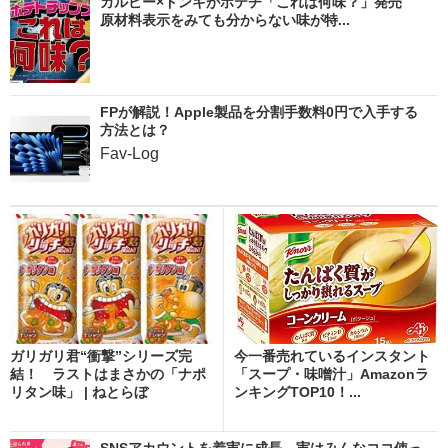
カルビー×ドンキがポテチ「これは何味？」発売
原材料表示をみても分からない味が特...
FPが解説！Apple製品を分割手数料0円で入手する
方法とは？
Fav-Log
ガリガリ君“衝撃”シリーズ完
今一番売れているインスタント
結！ ラストはまさかの「ナポ
「スープ・味噌汁」Amazonラ
リタン味」 | ねとらぼ
ンキングTOP10！...
SNSアカウントを着実に成長。実はみんなココ使っ