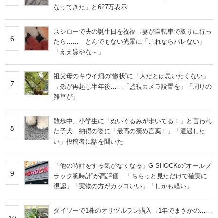
なってきた」と627万表示
スシローで夫の誕生日を祝福→妻が自転車で取りに行っ
6
たら…… とんでもない光景に「これならバレない」
「ええ嫁やな～」
祖父母のキウイ畑の“惨状”に「人だとは思いたくない」
7
→孫が再起し半年後……「監視カメラ設置を」「周りの
雑草が」
散歩中、小学生に「ぬいぐるみが歩いてる！」と言われ
8
た子犬 納得の姿に「最高の褒め言葉！」「遭遇した
い」投稿者に話を聞いた
「他の時計をする気がなくなる」G-SHOCKの“オールブ
9
ラック腕時計”が高評価 「ちらっと見ただけで確実に
視認」「実物の方がカッコいい」「しかも軽い」
ダイソーで1株のオリヅルラン購入→1年でまさかの……
10