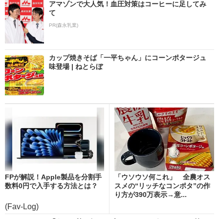
アマゾンで大人気！血圧対策はコーヒーに足してみ
て
PR(森永乳業)
カップ焼きそば「一平ちゃん」にコーンポタージュ
味登場 | ねとらぼ
FPが解説！Apple製品を分割手
「ウソウソ何これ」 全農オス
数料0円で入手する方法とは？
スメの“リッチなコンポタ”の作
り方が390万表示→意...
(Fav-Log)