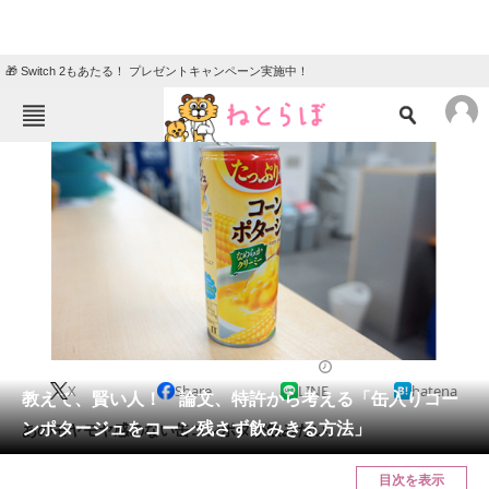
🎁 Switch 2もあたる！ プレゼントキャンペーン実施中！
ねとらぼメニュー
TOP
ニュース
エンタメ
クイズ
グルメ
地域
住まい
教育・育児
動物
リサーチ
2019/02/02 12:00（公開）
X
Share
LINE
hatena
会員記事
教えて、賢い人！ 論文、特許から考える「缶入りコー
ンポタージュをコーン残さず飲みきる方法」
あのモヤモヤ感のない缶コンポタが飲みたい。
メディア
目次を表示
注目記事を集めた総合ページ