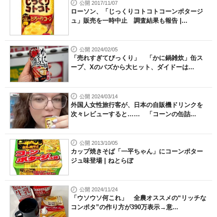
公開 2017/11/07
ローソン、「じっくりコトコトコーンポタージ
ュ」販売を一時中止 調査結果も報告 |...
公開 2024/02/05
「売れすぎてびっくり」 「かに鍋雑炊」缶ス
ープ、Xのバズから大ヒット、ダイドーは...
公開 2024/03/14
外国人女性旅行客が、日本の自販機ドリンクを
次々レビューすると…… 「コーンの缶詰...
公開 2013/10/05
カップ焼きそば「一平ちゃん」にコーンポター
ジュ味登場 | ねとらぼ
公開 2024/11/24
「ウソウソ何これ」 全農オススメの“リッチな
コンポタ”の作り方が390万表示→意...