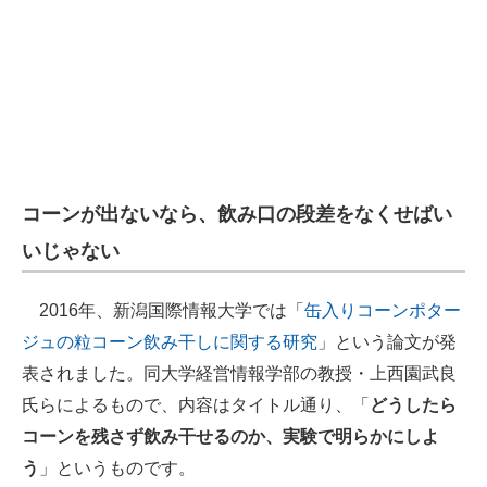
企業向けIT製品の総合サイト
IT製品の技術・比較・事例
製造業のIT導入・活用を支援
モノづくり技術者専門サイト
コーンが出ないなら、飲み口の段差をなくせばい
エレクトロニクス専門サイト
いじゃない
電子設計の基本と応用
エネルギーの専門メディア
2016年、新潟国際情報大学では「
缶入りコーンポター
ジュの粒コーン飲み干しに関する研究
」という論文が発
建設×テクノロジーの最前線
表されました。同大学経営情報学部の教授・上西園武良
ちょっと気になるネットの話題
氏らによるもので、内容はタイトル通り、「
どうしたら
コーンを残さず飲み干せるのか、実験で明らかにしよ
う
」というものです。