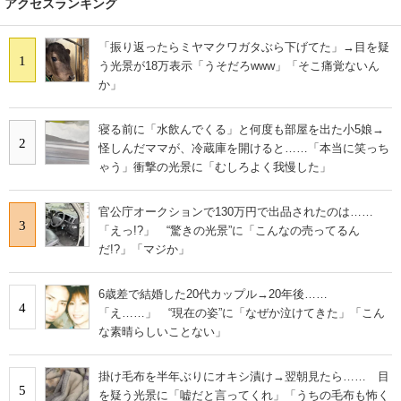
アクセスランキング
「振り返ったらミヤマクワガタぶら下げてた」→目を疑
1
う光景が18万表示「うそだろwww」「そこ痛覚ないん
か」
寝る前に「水飲んでくる」と何度も部屋を出た小5娘→
2
怪しんだママが、冷蔵庫を開けると……「本当に笑っち
ゃう」衝撃の光景に「むしろよく我慢した」
官公庁オークションで130万円で出品されたのは……
3
「えっ!?」 “驚きの光景”に「こんなの売ってるん
だ!?」「マジか」
6歳差で結婚した20代カップル→20年後……
4
「え……」 “現在の姿”に「なぜか泣けてきた」「こん
な素晴らしいことない」
掛け毛布を半年ぶりにオキシ漬け→翌朝見たら…… 目
5
を疑う光景に「嘘だと言ってくれ」「うちの毛布も怖く