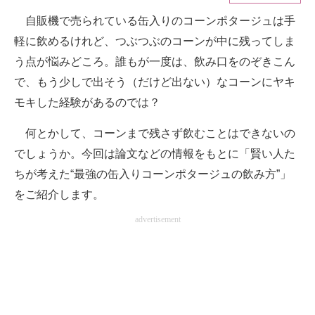
自販機で売られている缶入りのコーンポタージュは手
ITの今と未来を見通す
軽に飲めるけれど、つぶつぶのコーンが中に残ってしま
スマホと通信の最新トレンド
う点が悩みどころ。誰もが一度は、飲み口をのぞきこん
で、もう少しで出そう（だけど出ない）なコーンにヤキ
進化するPCとデバイスの未来
モキした経験があるのでは？
好きが集まる 比べて選べる
何とかして、コーンまで残さず飲むことはできないの
ビジネスと働き方のヒント
でしょうか。今回は論文などの情報をもとに「賢い人た
ちが考えた“最強の缶入りコーンポタージュの飲み方”」
AI活用のいまが分かる
をご紹介します。
企業ITのトレンドを詳説
advertisement
経営リーダーのコミュニティ
マーケ×ITの今がよく分かる
ITエンジニア向け専門サイト