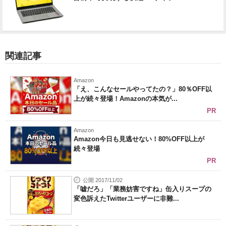
関連記事
Amazon
「え、こんなセールやってたの？」80％OFF以
上が続々登場！Amazonの本気が...
PR
Amazon
Amazon今日も見逃せない！80%OFF以上が
続々登場
PR
公開 2017/11/02
「嘘だろ」「業務妨害ですね」缶入りスープの
変色訴えたTwitterユーザーに非難...