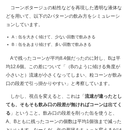
コーンポタージュの粘性などを再現した透明な液体な
どを用いて、以下の2パターンの飲み方をシミュレーシ
ョンしています。
A：缶を大きく傾けて、少ない回数で飲みきる
B：缶をあまり傾けず、多い回数で飲みきる
Aで残ったコーンが平均8.4個だったのに対し、Bは平
均12.6個。この差について「（Bのように傾ける角度が
小さいと）流速が小さくなってしまい、粒コーンが飲み
口の段差で引っ掛かりやすい」と考察しています。
しかし、視点を変えると、これは「
流速が違ったとし
ても、そもそも飲み口の段差が無ければコーンは出てく
る
」ということ。飲み口の段差を削った缶を使うと、
A、Bともに残ったコーンの個数は平均1個強まで減った
といいます。なーんだ、缶の形状をちょっと変えるだけ