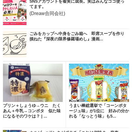
SNSアカウントを着実に成長。実はみんなココ使っ
てます。
(Dreaw合同会社)
ごみをカップへ中身をごみ箱へ 即席スープを作り
損ねた『深夜の限界修羅場めし』漫画...
プリン＋しょうゆ→ウニ たく
うまい棒総選挙で「コーンポタ
あん＋牛乳→コンポタ 似た味
ージュ味」が1位に 好みの分か
になるそのワケは？ | ...
れる「なっとう味」も5...