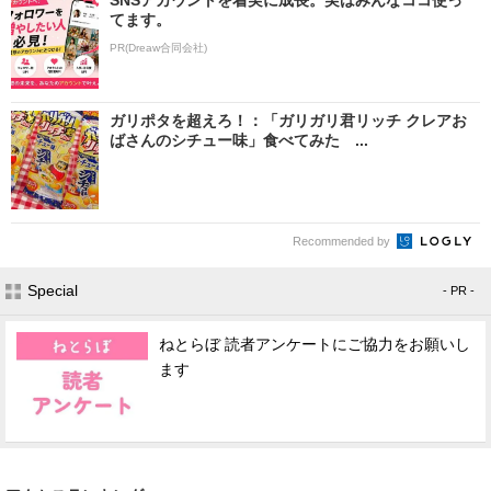
てます。
PR(Dreaw合同会社)
ガリポタを超えろ！：「ガリガリ君リッチ クレアお
ばさんのシチュー味」食べてみた ...
Recommended by
Special
- PR -
ねとらぼ 読者アンケートにご協力をお願いし
ます