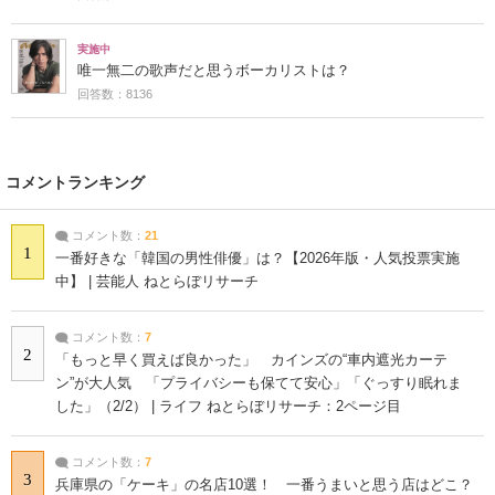
実施中
唯一無二の歌声だと思うボーカリストは？
回答数：8136
コメントランキング
コメント数：
21
1
一番好きな「韓国の男性俳優」は？【2026年版・人気投票実施
中】 | 芸能人 ねとらぼリサーチ
コメント数：
7
2
「もっと早く買えば良かった」 カインズの“車内遮光カーテ
ン”が大人気 「プライバシーも保てて安心」「ぐっすり眠れま
した」（2/2） | ライフ ねとらぼリサーチ：2ページ目
コメント数：
7
3
兵庫県の「ケーキ」の名店10選！ 一番うまいと思う店はどこ？