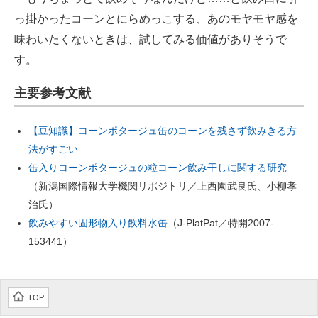
っ掛かったコーンとにらめっこする、あのモヤモヤ感を
味わいたくないときは、試してみる価値がありそうで
す。
主要参考文献
【豆知識】コーンポタージュ缶のコーンを残さず飲みきる方
法がすごい
缶入りコーンポタージュの粒コーン飲み干しに関する研究
（新潟国際情報大学機関リポジトリ／上西園武良氏、小柳孝
治氏）
飲みやすい固形物入り飲料水缶
（J-PlatPat／特開2007-
153441）
TOP