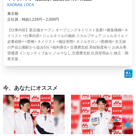
KAONAIL LOCA
東京都
正社員：時給1,226円～2,000円
【仕事内容】新店舗オープン オープニングネイリスト急募! <募集職種> ネ
イリスト <仕事内容> ジェルネイルの施術 スカルプチュア,ジェルネイル <
必要経験> <業種> ネイリスト <施設形態> ネイルサロン <勤務地> 京王線
の芦花公園駅から徒歩5分 <福利厚生> 交通費支給 昇給制度有り お休み希
望優遇 インセンティブあり,ノルマなし,交通費支給,社員登用あり,独立・開
業支援...
今、あなたにオススメ