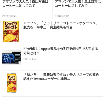
アマゾンで大人気！血圧対策は
アマゾンで大人気！血圧対策は
コーヒーに足してみて
コーヒーに足してみて
PR(森永乳業)
PR(森永乳業)
ローソン、「じっくりコトコトコーンポタージュ」
販売を一時中止 調査結果も報告 |...
FPが解説！Apple製品を分割手数料0円で入手する
方法とは？
PR(Fav-Log)
「嘘だろ」「業務妨害ですね」缶入りスープの変色
訴えたTwitterユーザーに非難...