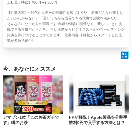
正社員：時給1,700円～2,300円
【仕事内容】<20代から自分の可能性を広げよう!> 「将来どんな仕事をし
たいかわからない」 「若いうちから成長できる環境で経験を積みたい」
そんな方にぴったりの環境です! 年齢や経験に関係なく、新しいことに挑
戦できる社風だからこそ、 早い段階からビジネススキルやマーケティング
知識を身につけることができます。 仕事内容 未経験からスタートした先
輩が多数活躍中! ...
今、あなたにオススメ
アマゾン1位「このお茶ガチで
FPが解説！Apple製品を分割手
す」噂のお茶
数料0円で入手する方法とは？