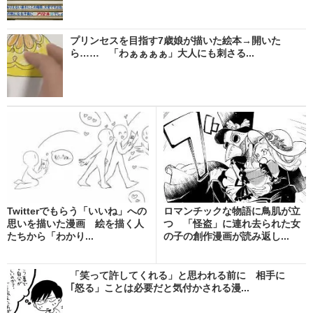
プリンセスを目指す7歳娘が描いた絵本→開いた
ら…… 「わぁぁぁぁ」大人にも刺さる...
Twitterでもらう「いいね」への
ロマンチックな物語に鳥肌が立
思いを描いた漫画 絵を描く人
つ 「怪盗」に連れ去られた女
たちから「わかり...
の子の創作漫画が読み返し...
「笑って許してくれる」と思われる前に 相手に
｢怒る」ことは必要だと気付かされる漫...