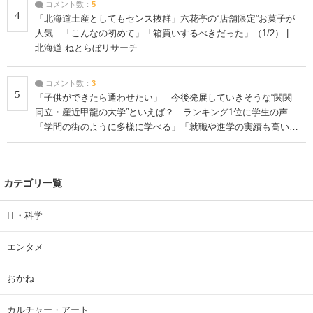
コメント数：
5
4
「北海道土産としてもセンス抜群」六花亭の“店舗限定”お菓子が
人気 「こんなの初めて」「箱買いするべきだった」（1/2） |
北海道 ねとらぼリサーチ
コメント数：
3
5
「子供ができたら通わせたい」 今後発展していきそうな“関関
同立・産近甲龍の大学”といえば？ ランキング1位に学生の声
「学問の街のように多様に学べる」「就職や進学の実績も高い」
| 大学 ねとらぼリサーチ
カテゴリ一覧
IT・科学
エンタメ
おかね
カルチャー・アート