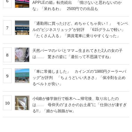
6
APPLEの箱』転売続出 「情けないと思わないのか
な」「呆れるわ」 2500円での出品も
「通勤用に買ったけど、めちゃくちゃ良い！」 モンベ
7
ルの“ビジネスリュック”が好評 「615グラムで軽い」
「たくさん入る」「満員電車に乗りやすくなった」
天然パーマのパパとママ→生まれてきた2人の女の子
8
は…… 驚きの姿に「遺伝って不思議ですね」
「車に常備しました」 カインズの“1980円クーラーバ
9
ッグ”が評判 「ちょうどいい大きさ」「保冷剤を止め
るベルトが良い」
小6娘が修学旅行で栃木へ→帰宅後、取り出したの
10
は…… 母仰天の“まさかのお土産”に「仕掛けが凄すぎ
る!!」「娘から賄賂がw」