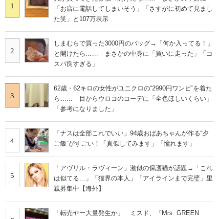
1
「お店に電話してしまいそう」「さすがに初めて見まし
た笑」と107万表示
しまむらで買った3000円のバッグ→「何か入ってる！」
2
と開けたら…… まさかの中身に「買いに走った」「コ
スパ良すぎる」
62歳・62キロの女性がユニクロの“2990円ワンピ”を着た
3
ら…… 目からウロコのコーデに「全色ほしいくらい」
「参考になりました」
「ナスは全部これでいい」94歳おばあちゃんが作る“夕
4
ご飯”がすごい！「真似してみます」「憧れます」
「アヴリル・ラヴィーン」激似の保護猫が話題→「これ
5
は似てる…」「猫界の本人」「アイラインまで完璧」里
親募集中【海外】
「転売ヤー大量発生か」 ミスド、『Mrs. GREEN