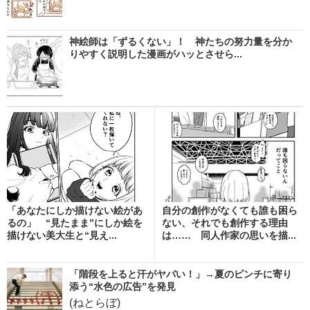
神絵師は「ずるくない」！ 神たちの努力量を分か
りやすく説明した漫画がハッとさせら...
「あなたにしか描けない絵があ
自分の創作がなくても誰も困ら
るの」 “見たまま”にしか絵を
ない、それでも創作する理由
描けない美大生と“見え...
は…… 同人作家の思いを描...
「階段を上ると汗がヤバい！」→夏のピンチに寄り
添う“水色の広告”を発見
(ねとらぼ)