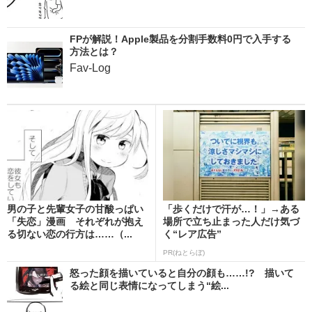
FPが解説！Apple製品を分割手数料0円で入手する
方法とは？
Fav-Log
男の子と先輩女子の甘酸っぱい
「歩くだけで汗が…！」→ある
「失恋」漫画 それぞれが抱え
場所で立ち止まった人だけ気づ
る切ない恋の行方は……（...
く“レア広告”
PR(ねとらぼ)
怒った顔を描いていると自分の顔も……!? 描いて
る絵と同じ表情になってしまう“絵...