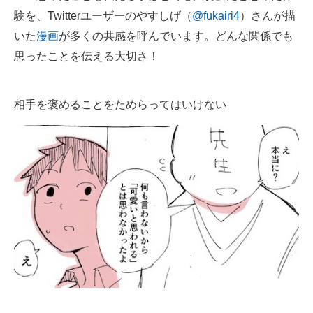
験を、Twitterユーザーのやすしげ（
@fukairi4
）さんが描
ITの今と未来を見通す
いた
漫画
が多くの共感を呼んでいます。どんな関係でも
思ったことを伝える大切さ！
スマホと通信の最新トレンド
進化するPCとデバイスの未来
相手を褒めることをためらってはいけない
好きが集まる 比べて選べる
ビジネスと働き方のヒント
AI活用のいまが分かる
企業ITのトレンドを詳説
経営リーダーのコミュニティ
マーケ×ITの今がよく分かる
ITエンジニア向け専門サイト