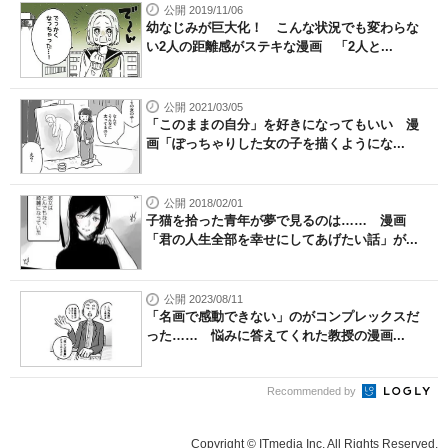
公開 2019/11/06
幼なじみが巨大化！ こんな状況でも変わらな
い2人の距離感がステキな漫画 「2人と...
公開 2021/03/05
「このままの自分」を好きになってもいい 漫
画「ぽっちゃりした女の子を描くようにな...
公開 2018/02/01
子猫を拾った青年が夢で見るのは…… 漫画
「君の人生全部を幸せにしてあげたい話」が...
公開 2023/08/11
「名画で感動できない」のがコンプレックスだ
った…… 悩みに答えてくれた教授の漫画...
Recommended by
Copyright © ITmedia Inc. All Rights Reserved.