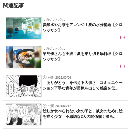
関連記事
マガジンハウス
炭酸水やお茶をアレンジ！夏の水分補給【クロ
ワッサン】
PR
マガジンハウス
早見優さんも実践！夏を乗り切る鍋料理【クロ
ワッサン】
PR
公開 2019/03/06
「ありがとう」を伝える大切さ コミュニケー
ション下手な青年が勇気を出して感謝を伝...
公開 2021/03/17
絵しか食べられない女の子と、彼女のために絵
を描く少女 不思議な2人の関係描く漫画...