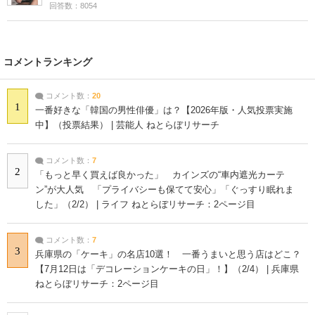
回答数：8054
コメントランキング
コメント数：
20
1
一番好きな「韓国の男性俳優」は？【2026年版・人気投票実施
中】（投票結果） | 芸能人 ねとらぼリサーチ
コメント数：
7
2
「もっと早く買えば良かった」 カインズの“車内遮光カーテ
ン”が大人気 「プライバシーも保てて安心」「ぐっすり眠れま
した」（2/2） | ライフ ねとらぼリサーチ：2ページ目
コメント数：
7
3
兵庫県の「ケーキ」の名店10選！ 一番うまいと思う店はどこ？
【7月12日は「デコレーションケーキの日」！】（2/4） | 兵庫県
ねとらぼリサーチ：2ページ目