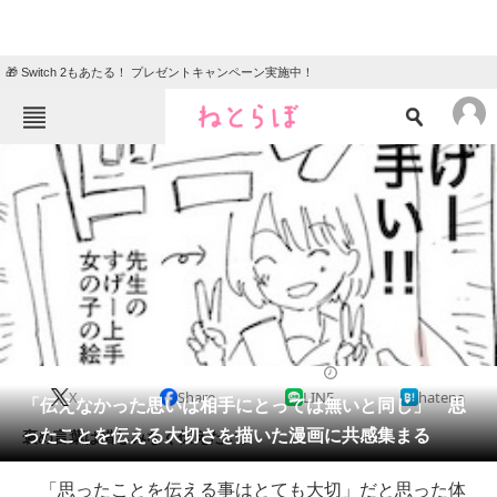
🎁 Switch 2もあたる！ プレゼントキャンペーン実施中！
ねとらぼメニュー
TOP
ニュース
エンタメ
クイズ
グルメ
地域
住まい
教育・育児
動物
リサーチ
2019/02/03 09:00（公開）
X
Share
LINE
hatena
会員記事
「伝えなかった思いは相手にとっては無いと同じ」 思
ったことを伝える大切さを描いた漫画に共感集まる
褒め言葉は惜しみなく伝えたい。
メディア
「思ったことを伝える事はとても大切」だと思った体
注目記事を集めた総合ページ