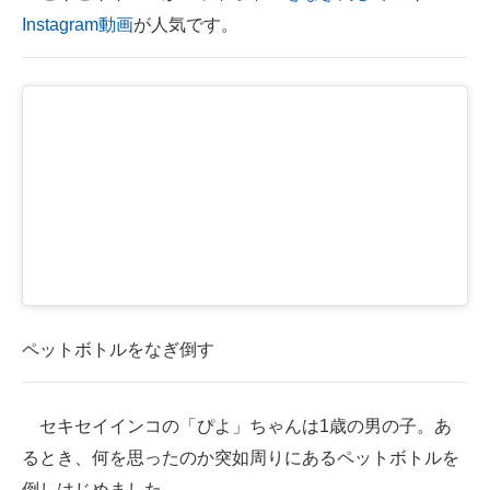
Instagram動画
が人気です。
ITの今と未来を見通す
スマホと通信の最新トレンド
進化するPCとデバイスの未来
好きが集まる 比べて選べる
ビジネスと働き方のヒント
AI活用のいまが分かる
企業ITのトレンドを詳説
ペットボトルをなぎ倒す
経営リーダーのコミュニティ
マーケ×ITの今がよく分かる
セキセイインコの「ぴよ」ちゃんは1歳の男の子。あ
るとき、何を思ったのか突如周りにあるペットボトルを
ITエンジニア向け専門サイト
倒しはじめました。