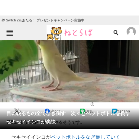
🎁 Switch 2もあたる！ プレゼントキャンペーン実施中！
ねとらぼメニュー
TOP
ニュース
エンタメ
クイズ
グルメ
地域
住まい
教育・育児
動物
リサーチ
2019/03/19 15:00（公開）
X
Share
LINE
hatena
会員記事
目に映るもの全てなぎ倒す 次々とペットボトルを倒す
セキセイインコが爽快
日課のように毎日何回もやるそうです。
メディア
セキセイインコが
ペットボトルをなぎ倒していく
注目記事を集めた総合ページ