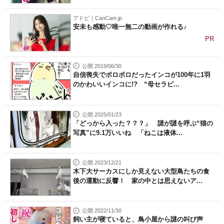
アドビ｜CanCam.jp
安未も感動♡唯一無二の動画が作れる♪
PR
公開 2019/06/30
自信喪失でボロボロだったインコが100年に1羽
のかわいいインコに!? “母セラピ...
公開 2025/01/23
「どっから入った？？？」 謎が謎を呼ぶ“猫の
写真”に9.1万いいね 「ねこは液体...
公開 2023/12/21
木下大サーカスにしか見えない大型鳥たちの食
後の運動に反響！ 家の中とは思えないア...
公開 2022/11/30
飼い主が寝ていると、鳥小屋から謎の叫び声