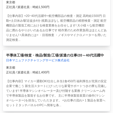
東京都
正社員 / 派遣社員：時給1,500円
【仕事内容】<20~40代活躍中>航空機部品の検査・測定 高時給1500円 日
勤×土日休み!駅近徒歩4分 残業ほぼなし
航空機部品の精密検査・測定 航空
機部品の製造工程における検査業務をお任せします! 大小様々な航空機部
品に携わるやりがいのあるお仕事です 軽作業のため作業負荷はほとんどあ
りません! <具体的には> ・目視検査 ・ノギスやマイクロメーターを用いた
測定検査...
半導体工場/検査・検品/製造/工場/派遣の仕事/20～40代活躍中
日本マニュファクチャリングサービス株式会社
東京都
正社員 / 派遣社員：時給1,400円
【仕事内容】マイカー通勤OK!仕出し弁当1食450円 福利厚生が充実の安定
企業で働こう 新生活スタートにぴったりな家電サポートつきの寮も完備し
ています! 半導体マシンオペレーター及び付随する業務 クリーンルーム内
で半導体製品を製造するお仕事です。 主に半導体製造装置の操作(マシン
オペレーター)を担当していただきます。 <お仕事の流れ> 1 製品を装置へ
セット 2 タッチパネルやPCへ簡単な条...