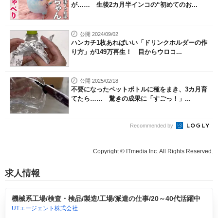
が…… 生後2カ月半インコの“初めてのお...
公開 2024/09/02
ハンカチ1枚あればいい「ドリンクホルダーの作
り方」が149万再生！ 目からウロコ...
公開 2025/02/18
不要になったペットボトルに種をまき、3カ月育
てたら…… 驚きの成果に「すごっ！」...
Recommended by
Copyright © ITmedia Inc. All Rights Reserved.
求人情報
機械系工場/検査・検品/製造/工場/派遣の仕事/20～40代活躍中
UTエージェント株式会社