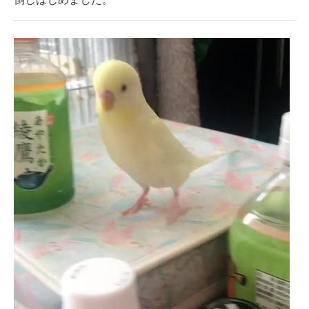
企業向けIT製品の総合サイト
IT製品の技術・比較・事例
製造業のIT導入・活用を支援
モノづくり技術者専門サイト
エレクトロニクス専門サイト
電子設計の基本と応用
エネルギーの専門メディア
建設×テクノロジーの最前線
ちょっと気になるネットの話題