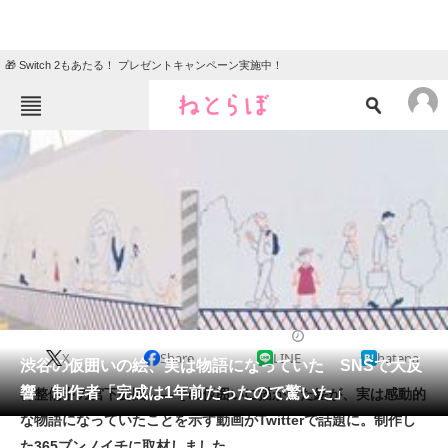
🎁 Switch 2もあたる！ プレゼントキャンペーン実施中！
ねとらぼメニュー
TOP
ニュース
エンタメ
クイズ
グルメ
地域
住まい
教育・育児
動物
リサーチ
2019/03/26 14:05（公開）
X
Share
LINE
hatena
会員記事
渋谷の仮囲いの絵、実は物語になっていた SNSで大反
響 制作者「完成は1年前だったので驚いた」
再整備中の宮下公園――その仮囲いに描かれた絵が、実は感動的
メディア
な物語になっていたことを示す動画がTwitterで話題に。制作し
た365ブンノイチに取材しました。
注目記事を集めた総合ページ