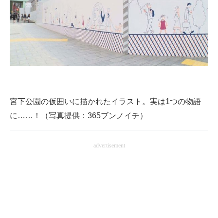
企業向けIT製品の総合サイト
IT製品の技術・比較・事例
製造業のIT導入・活用を支援
モノづくり技術者専門サイト
エレクトロニクス専門サイト
宮下公園の仮囲いに描かれたイラスト。実は1つの物語
に……！（写真提供：365ブンノイチ）
電子設計の基本と応用
エネルギーの専門メディア
advertisement
建設×テクノロジーの最前線
ちょっと気になるネットの話題