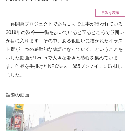
ITの今と未来を見通す
目次を表示
再開発プロジェクトであちこちで工事が行われている
スマホと通信の最新トレンド
2019年の渋谷――街を歩いていると至るところで仮囲い
進化するPCとデバイスの未来
が目に入ります。その中、ある仮囲いに描かれたイラス
ト群が一つの感動的な物語になっている、ということを
好きが集まる 比べて選べる
示した動画がTwitterで大きな驚きと感心を集めていま
ビジネスと働き方のヒント
す。作品を手掛けたNPO法人、365ブンノイチに取材し
ました。
AI活用のいまが分かる
企業ITのトレンドを詳説
話題の動画
経営リーダーのコミュニティ
マーケ×ITの今がよく分かる
ITエンジニア向け専門サイト