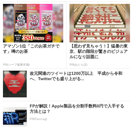
アマゾン1位「このお茶ガチで
【思わず見ちゃう！】猛暑の東
す」噂のお茶
京、駅の階段が驚きのビジュア
ルになり話題に
PR(ハーブ健康本舗)
PR(ねとらぼ)
改元関連のツイートは1200万以上 平成から令和
へ、Twitterでも盛り上がる...
FPが解説！Apple製品を分割手数料0円で入手する
方法とは？
PR(Fav-Log)