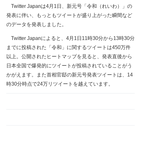
Twitter Japanは4月1日、新元号「令和（れいわ）」の
ITの今と未来を見通す
発表に伴い、もっともツイートが盛り上がった瞬間など
のデータを発表しました。
スマホと通信の最新トレンド
Twitter Japanによると、4月1日11時30分から13時30分
進化するPCとデバイスの未来
までに投稿された「令和」に関するツイートは450万件
好きが集まる 比べて選べる
以上。公開されたヒートマップを見ると、発表直後から
日本全国で爆発的にツイートが投稿されていることがう
ビジネスと働き方のヒント
かがえます。また首相官邸の新元号発表ツイートは、14
AI活用のいまが分かる
時30分時点で24万リツイートを越えています。
企業ITのトレンドを詳説
経営リーダーのコミュニティ
マーケ×ITの今がよく分かる
ITエンジニア向け専門サイト