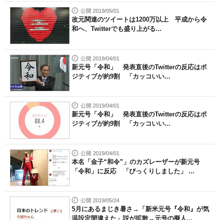
公開 2019/05/01
改元関連のツイートは1200万以上 平成から令
和へ、Twitterでも盛り上がる...
公開 2019/04/01
新元号「令和」 発表直後のTwitterの反応はポ
ジティブが約9割 「カッコいい...
公開 2019/04/01
新元号「令和」 発表直後のTwitterの反応はポ
ジティブが約9割 「カッコいい...
公開 2019/04/01
本名「金子“和令”」のカズレーザーが新元号
「令和」に反応 「びっくりしました」 ...
公開 2019/05/24
5月にあるまじき暑さ→「新米元号『令和』が気
温設定間違えた」説が拡散→元号の擬人...