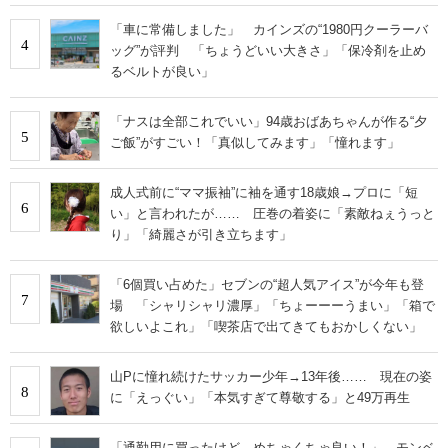
「車に常備しました」 カインズの“1980円クーラーバ
4
ッグ”が評判 「ちょうどいい大きさ」「保冷剤を止め
るベルトが良い」
「ナスは全部これでいい」94歳おばあちゃんが作る“夕
5
ご飯”がすごい！「真似してみます」「憧れます」
成人式前に“ママ振袖”に袖を通す18歳娘→プロに「短
6
い」と言われたが…… 圧巻の着姿に「素敵ねぇうっと
り」「綺麗さが引き立ちます」
「6個買い占めた」セブンの“超人気アイス”が今年も登
7
場 「シャリシャリ濃厚」「ちょーーーうまい」「箱で
欲しいよこれ」「喫茶店で出てきてもおかしくない」
山Pに憧れ続けたサッカー少年→13年後…… 現在の姿
8
に「えっぐい」「本気すぎて尊敬する」と49万再生
「通勤用に買ったけど、めちゃくちゃ良い！」 モンベ