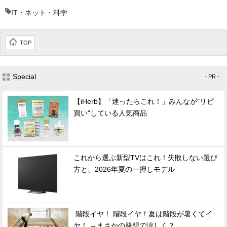
IT・ネット・科学
TOP
Special
- PR -
【iHerb】「迷ったらこれ！」みんなが"リピ
買い"している人気商品
これから選ぶ新型TVはこれ！失敗しない選び
方と、2026年夏の一押しモデル
階段イヤ！ 階段イヤ！夏は階段が暑くてイ
ヤ！ →まさかの発想で涼しく？