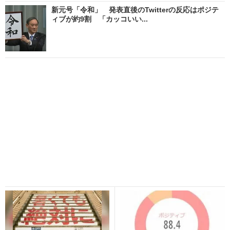
新元号「令和」 発表直後のTwitterの反応はポジテ
ィブが約9割 「カッコいい...