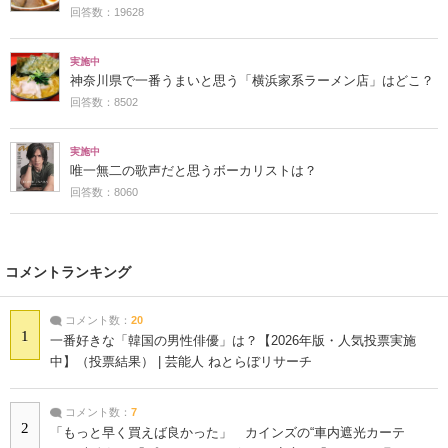
回答数：19628
実施中
神奈川県で一番うまいと思う「横浜家系ラーメン店」はどこ？
回答数：8502
実施中
唯一無二の歌声だと思うボーカリストは？
回答数：8060
コメントランキング
コメント数：
20
1
一番好きな「韓国の男性俳優」は？【2026年版・人気投票実施
中】（投票結果） | 芸能人 ねとらぼリサーチ
コメント数：
7
2
「もっと早く買えば良かった」 カインズの“車内遮光カーテ