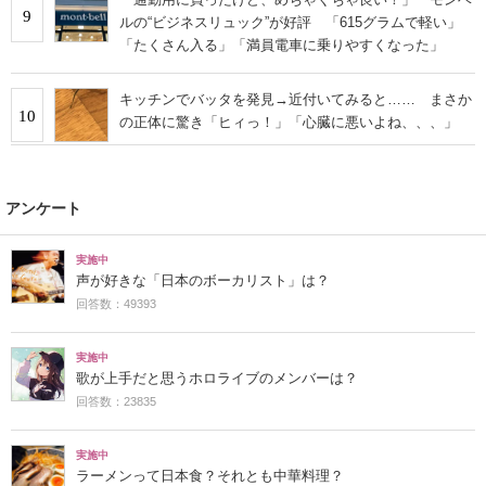
9
ルの“ビジネスリュック”が好評 「615グラムで軽い」
「たくさん入る」「満員電車に乗りやすくなった」
キッチンでバッタを発見→近付いてみると…… まさか
10
の正体に驚き「ヒィっ！」「心臓に悪いよね、、、」
アンケート
実施中
声が好きな「日本のボーカリスト」は？
回答数：49393
実施中
歌が上手だと思うホロライブのメンバーは？
回答数：23835
実施中
ラーメンって日本食？それとも中華料理？