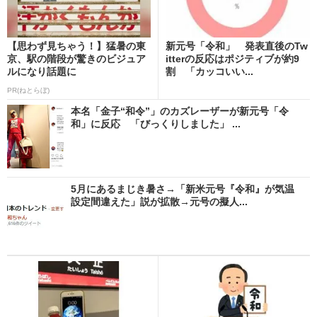
【思わず見ちゃう！】猛暑の東
新元号「令和」 発表直後のTw
京、駅の階段が驚きのビジュア
itterの反応はポジティブが約9
ルになり話題に
割 「カッコいい...
PR(ねとらぼ)
本名「金子“和令”」のカズレーザーが新元号「令
和」に反応 「びっくりしました」 ...
5月にあるまじき暑さ→「新米元号『令和』が気温
設定間違えた」説が拡散→元号の擬人...