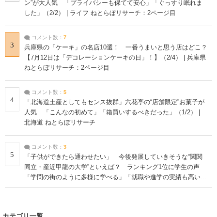
ン”が大人気 「プライバシーも保てて安心」「ぐっすり眠れま
した」（2/2） | ライフ ねとらぼリサーチ：2ページ目
コメント数：
7
3
兵庫県の「ケーキ」の名店10選！ 一番うまいと思う店はどこ？
【7月12日は「デコレーションケーキの日」！】（2/4） | 兵庫県
ねとらぼリサーチ：2ページ目
コメント数：
5
4
「北海道土産としてもセンス抜群」六花亭の“店舗限定”お菓子が
人気 「こんなの初めて」「箱買いするべきだった」（1/2） |
北海道 ねとらぼリサーチ
コメント数：
3
5
「子供ができたら通わせたい」 今後発展していきそうな“関関
同立・産近甲龍の大学”といえば？ ランキング1位に学生の声
「学問の街のように多様に学べる」「就職や進学の実績も高い」
| 大学 ねとらぼリサーチ
カテゴリ一覧