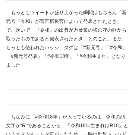
企業向けIT製品の総合サイト
もっともツイートが盛り上がった瞬間はもちろん「新
IT製品の技術・比較・事例
元号『令和』が菅官房長官によって発表されたとき」
で、次いで「『令和』の出典が万葉集の梅の花の歌から
製造業のIT導入・活用を支援
取ったものであると発表されたとき」とのこと。また、
モノづくり技術者専門サイト
もっとも使われたハッシュタグは「#新元号」「#令和」
「#新元号発表」「#令和18年」「#令和生まれ」となり
エレクトロニクス専門サイト
ました。
電子設計の基本と応用
エネルギーの専門メディア
建設×テクノロジーの最前線
ちょっと気になるネットの話題
ちなみに「#令和18年」が入っているのは、令和の頭
文字が“R”であることから、「令和18年生まれはR18」と
いうネタツイートが広がったため。一時は世界トレンド