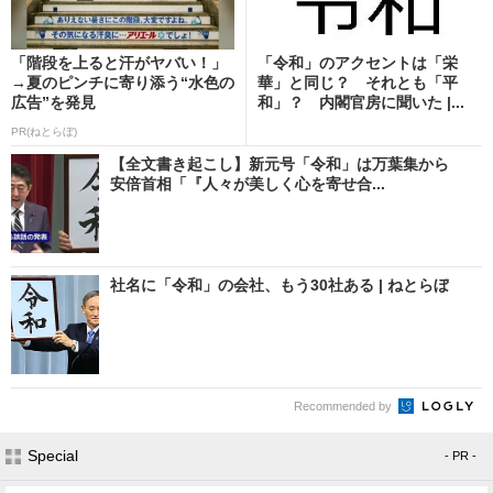
「階段を上ると汗がヤバい！」
「令和」のアクセントは「栄
→夏のピンチに寄り添う“水色の
華」と同じ？ それとも「平
広告”を発見
和」？ 内閣官房に聞いた |...
PR(ねとらぼ)
【全文書き起こし】新元号「令和」は万葉集から
安倍首相「『人々が美しく心を寄せ合...
社名に「令和」の会社、もう30社ある | ねとらぼ
Recommended by
Special
- PR -