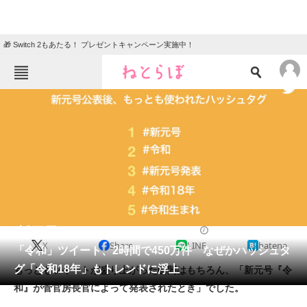
🎁 Switch 2もあたる！ プレゼントキャンペーン実施中！
ねとらぼメニュー
TOP
ニュース
エンタメ
クイズ
グルメ
地域
住まい
教育・育児
動物
リサーチ
2019/04/01 15:00（公開）
X
Share
LINE
hatena
会員記事
「令和」ツイート、2時間で450万件 なぜかハッシュタ
グ「令和18年」もトレンドに浮上
もっともツイートが盛り上がった瞬間はもちろん、「新元号『令
メディア
和』が菅官房長官によって発表されたとき」でした。
注目記事を集めた総合ページ