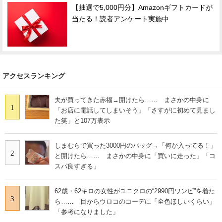
【抽選で5,000円分】Amazonギフトカードが
当たる！読者アンケート実施中
アクセスランキング
夫が買ってきた赤福→開けたら…… まさかの中身に
1
「お店に電話してしまいそう」「さすがに初めて見まし
た笑」と107万表示
しまむらで買った3000円のバッグ→「何か入ってる！」
2
と開けたら…… まさかの中身に「買いに走った」「コ
スパ良すぎる」
62歳・62キロの女性がユニクロの“2990円ワンピ”を着た
3
ら…… 目からウロコのコーデに「全色ほしいくらい」
「参考になりました」