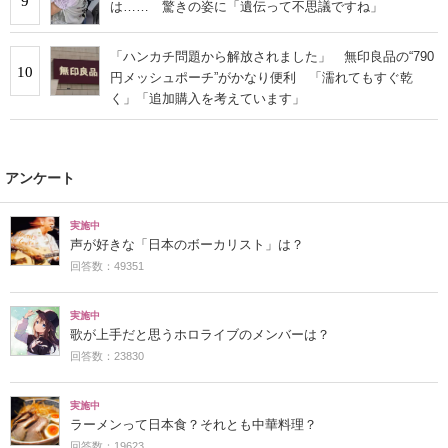
9
は…… 驚きの姿に「遺伝って不思議ですね」
「ハンカチ問題から解放されました」 無印良品の“790
10
円メッシュポーチ”がかなり便利 「濡れてもすぐ乾
く」「追加購入を考えています」
アンケート
実施中
声が好きな「日本のボーカリスト」は？
回答数：49351
実施中
歌が上手だと思うホロライブのメンバーは？
回答数：23830
実施中
ラーメンって日本食？それとも中華料理？
回答数：19623