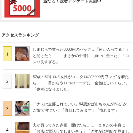
当たる！読者アンケート実施中
アクセスランキング
しまむらで買った3000円のバッグ→「何か入ってる！」
1
と開けたら…… まさかの中身に「買いに走った」「コ
スパ良すぎる」
62歳・62キロの女性がユニクロの“2990円ワンピ”を着た
2
ら…… 目からウロコのコーデに「全色ほしいくらい」
「参考になりました」
「ナスは全部これでいい」94歳おばあちゃんが作る“夕
3
ご飯”がすごい！「真似してみます」「憧れます」
夫が買ってきた赤福→開けたら…… まさかの中身に
4
「お店に電話してしまいそう」「さすがに初めて見まし