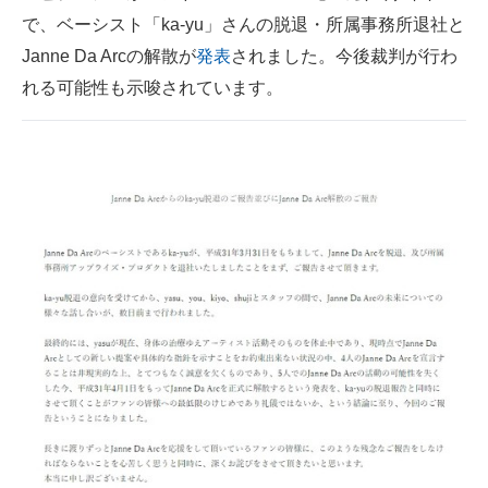
で、ベーシスト「ka-yu」さんの脱退・所属事務所退社と
ITの今と未来を見通す
Janne Da Arcの解散が
発表
されました。今後裁判が行わ
れる可能性も示唆されています。
スマホと通信の最新トレンド
進化するPCとデバイスの未来
好きが集まる 比べて選べる
ビジネスと働き方のヒント
AI活用のいまが分かる
企業ITのトレンドを詳説
経営リーダーのコミュニティ
マーケ×ITの今がよく分かる
ITエンジニア向け専門サイト