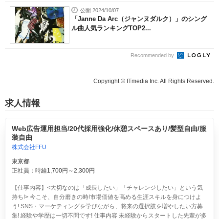
公開 2024/10/07
「Janne Da Arc（ジャンヌダルク）」のシング
ル曲人気ランキングTOP2...
Recommended by
Copyright © ITmedia Inc. All Rights Reserved.
求人情報
Web広告運用担当/20代採用強化/休憩スペースあり/髪型自由/服
装自由
株式会社FFU
東京都
正社員：時給1,700円～2,300円
【仕事内容】<大切なのは「成長したい」「チャレンジしたい」という気
持ち!> 今こそ、自分磨きの時!市場価値を高める生涯スキルを身につけよ
う! SNS・マーケティングを学びながら、将来の選択肢を増やしたい方募
集! 経験や学歴は一切不問です! 仕事内容 未経験からスタートした先輩が多