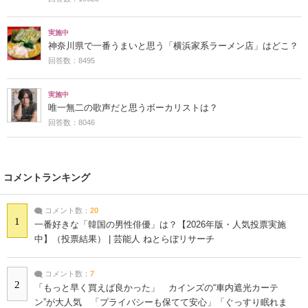
実施中
神奈川県で一番うまいと思う「横浜家系ラーメン店」はどこ？
回答数：8495
実施中
唯一無二の歌声だと思うボーカリストは？
回答数：8046
コメントランキング
コメント数：
20
1
一番好きな「韓国の男性俳優」は？【2026年版・人気投票実施
中】（投票結果） | 芸能人 ねとらぼリサーチ
コメント数：
7
2
「もっと早く買えば良かった」 カインズの“車内遮光カーテ
ン”が大人気 「プライバシーも保てて安心」「ぐっすり眠れま