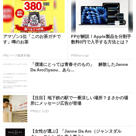
アマゾン1位「このお茶ガチで
FPが解説！Apple製品を分割手
す」噂のお茶
数料0円で入手する方法とは？
PR(ハーブ健康本舗)
PR(Fav-Log)
「僕達にとっては青春そのもの」 解散したJanne
Da Arcのyasu、あら...
【注目】地下鉄の駅で一番涼しい場所？まさかの場
所にメッセージ広告が登場
PR(ねとらぼ)
【女性が選ぶ】「Janne Da Arc（ジャンヌダル