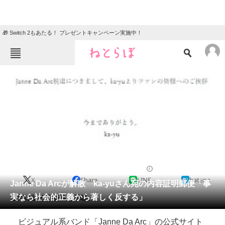
🎁 Switch 2もあたる！ プレゼントキャンペーン実施中！
ねとらぼメニュー
TOP
ニュース
エンタメ
クイズ
グルメ
地域
住まい
教育・育児
動物
リサーチ
2019/04/01 22:47（公開）
X
Share
LINE
hatena
会員記事
Janne Da Arcが解散 ka-yuさん宛の内容証明郵便「事
実なら社会的正義から著しく反する」
裁判に至る可能性も示唆。
メディア
ビジュアル系バンド「Janne Da Arc」の公式サイト
注目記事を集めた総合ページ