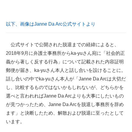
企業向けIT製品の総合サイト
IT製品の技術・比較・事例
以下、画像はJanne Da Arc公式サイトより
製造業のIT導入・活用を支援
公式サイトで公開された脱退までの経緯によると、
モノづくり技術者専門サイト
2018年9月に弁護士事務所からka-yuさん宛に「社会的正
エレクトロニクス専門サイト
義から著しく反する行為」について記載された内容証明
郵便が届き、ka-yuさん本人と話し合いを設けることに。
電子設計の基本と応用
話し合いの中でka-yuさん本人が「Janne Da Arcは大切だ
エネルギーの専門メディア
し、比較するものではないかもしれないが、どちらかを
選べと言われればJanne Da Arcよりも大事にしたいもの
建設×テクノロジーの最前線
が見つかったため、Janne Da Arcを脱退し事務所を辞め
ちょっと気になるネットの話題
ます」と決断したため、解散および脱退に至ったとして
います。