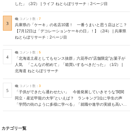
した」（2/2） | ライフ ねとらぼリサーチ：2ページ目
コメント数：
7
3
兵庫県の「ケーキ」の名店10選！ 一番うまいと思う店はどこ？
【7月12日は「デコレーションケーキの日」！】（2/4） | 兵庫県
ねとらぼリサーチ：2ページ目
コメント数：
5
4
「北海道土産としてもセンス抜群」六花亭の“店舗限定”お菓子が
人気 「こんなの初めて」「箱買いするべきだった」（1/2） |
北海道 ねとらぼリサーチ
コメント数：
3
5
「子供ができたら通わせたい」 今後発展していきそうな“関関
同立・産近甲龍の大学”といえば？ ランキング1位に学生の声
「学問の街のように多様に学べる」「就職や進学の実績も高い」
| 大学 ねとらぼリサーチ
カテゴリ一覧