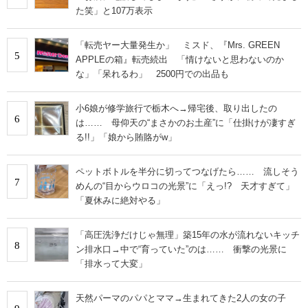
た笑」と107万表示
「転売ヤー大量発生か」 ミスド、『Mrs. GREEN
5
APPLEの箱』転売続出 「情けないと思わないのか
な」「呆れるわ」 2500円での出品も
小6娘が修学旅行で栃木へ→帰宅後、取り出したの
6
は…… 母仰天の“まさかのお土産”に「仕掛けが凄すぎ
る!!」「娘から賄賂がw」
ペットボトルを半分に切ってつなげたら…… 流しそう
7
めんの“目からウロコの光景”に「えっ!? 天才すぎて」
「夏休みに絶対やる」
「高圧洗浄だけじゃ無理」築15年の水が流れないキッチ
8
ン排水口→中で“育っていた”のは…… 衝撃の光景に
「排水って大変」
天然パーマのパパとママ→生まれてきた2人の女の子