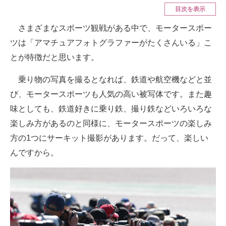
目次を表示
ITの今と未来を見通す
さまざまなスポーツ観戦がある中で、モータースポー
ツは「アマチュアフォトグラファーがたくさんいる」こ
スマホと通信の最新トレンド
とが特徴だと思います。
進化するPCとデバイスの未来
乗り物の写真を撮るとなれば、鉄道や航空機などと並
好きが集まる 比べて選べる
び、モータースポーツも人気の高い被写体です。また趣
ビジネスと働き方のヒント
味としても、鉄道好きに乗り鉄、撮り鉄などいろいろな
楽しみ方があるのと同様に、モータースポーツの楽しみ
AI活用のいまが分かる
方の1つにサーキット撮影があります。だって、楽しい
企業ITのトレンドを詳説
んですから。
経営リーダーのコミュニティ
マーケ×ITの今がよく分かる
ITエンジニア向け専門サイト