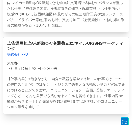
内 マイカー通勤もOK!職場ではお弁当注文可 稼ぐ&休むのバランスが整っ
たお仕事 半導体製造装置、検査装置等の組立・配線業務 〈お仕事内容〉
機械:2D(3D)メカ組図(紙組図)を見ながらの組立 標準工具(六角レンチ、ス
パナ、ドライバー等)使用 ねじ締、穴あけ加工 〈必要経験〉 ・ねじ締め作
業の経験がある ・2Dメカ組図(紙...
広告運用担当/未経験OK/交通費支給/ネイルOK/SNSマーケティ
ング
株式会社FFU
東京都
正社員：時給1,700円～2,300円
【仕事内容】<働きながら、自分の武器を増やそう!> この仕事では、一つ
の専門スキルだけではなく、 ビジネスで必要となる幅広い能力を実践で身
につけることができます。 コミュニケーション、企画、分析、マーケティ
ングなど、 どんな業界でも活かせるスキルを習得できます。 仕事内容 未
経験からスタートした先輩が多数活躍中! まずはお客様とのコミュニケー
ション業務を通じて...