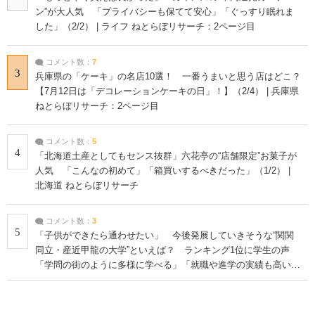
ン”が大人気 「プライバシーも保てて安心」「ぐっすり眠れま
した」（2/2） | ライフ ねとらぼリサーチ：2ページ目
コメント数：
7
3
兵庫県の「ケーキ」の名店10選！ 一番うまいと思う店はどこ？
【7月12日は「デコレーションケーキの日」！】（2/4） | 兵庫県
ねとらぼリサーチ：2ページ目
コメント数：
5
4
「北海道土産としてもセンス抜群」六花亭の“店舗限定”お菓子が
人気 「こんなの初めて」「箱買いするべきだった」（1/2） |
北海道 ねとらぼリサーチ
コメント数：
3
5
「子供ができたら通わせたい」 今後発展していきそうな“関関
同立・産近甲龍の大学”といえば？ ランキング1位に学生の声
「学問の街のように多様に学べる」「就職や進学の実績も高い」
| 大学 ねとらぼリサーチ