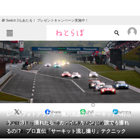
🎁 Switch 2もあたる！ プレゼントキャンペーン実施中！
ねとらぼメニュー
TOP
ニュース
エンタメ
クイズ
グルメ
地域
住まい
教育・育児
動物
リサーチ
2019/05/18 11:00（公開）
X
Share
LINE
hatena
会員記事
レースフォトグラファー奥川浩彦の「サーキットへ行こ
う」（3）：撮れたら「カ・イ・カ・ン」 誰でも撮れ
SUPER GT を例に「サーキット流し撮りのはじめの一歩」を
メディア
るの!? プロ直伝「サーキット流し撮り」テクニック
超〜簡単に説明します。
注目記事を集めた総合ページ