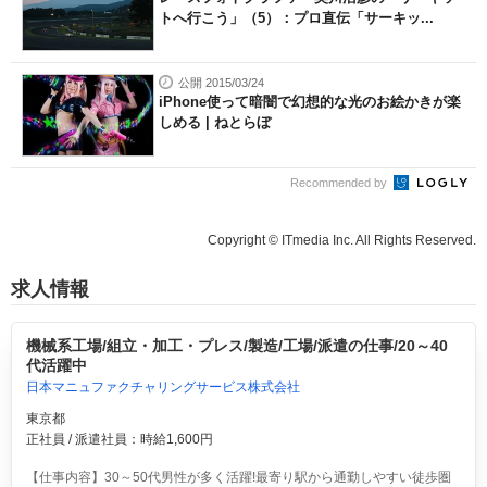
トへ行こう」（5）：プロ直伝「サーキッ...
公開 2015/03/24
iPhone使って暗闇で幻想的な光のお絵かきが楽
しめる | ねとらぼ
Recommended by
Copyright © ITmedia Inc. All Rights Reserved.
求人情報
機械系工場/組立・加工・プレス/製造/工場/派遣の仕事/20～40
代活躍中
日本マニュファクチャリングサービス株式会社
東京都
正社員 / 派遣社員：時給1,600円
【仕事内容】30～50代男性が多く活躍!最寄り駅から通勤しやすい徒歩圏