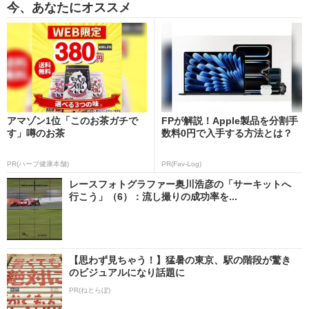
今、あなたにオススメ
アマゾン1位「このお茶ガチで
FPが解説！Apple製品を分割手
す」噂のお茶
数料0円で入手する方法とは？
PR(ハーブ健康本舗)
PR(Fav-Log)
レースフォトグラファー奥川浩彦の「サーキットへ
行こう」（6）：流し撮りの成功率を...
【思わず見ちゃう！】猛暑の東京、駅の階段が驚き
のビジュアルになり話題に
PR(ねとらぼ)