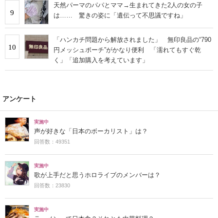
天然パーマのパパとママ→生まれてきた2人の女の子
9
は…… 驚きの姿に「遺伝って不思議ですね」
「ハンカチ問題から解放されました」 無印良品の“790
10
円メッシュポーチ”がかなり便利 「濡れてもすぐ乾
く」「追加購入を考えています」
アンケート
実施中
声が好きな「日本のボーカリスト」は？
回答数：49351
実施中
歌が上手だと思うホロライブのメンバーは？
回答数：23830
実施中