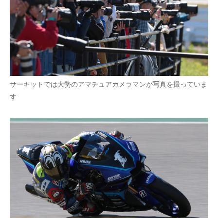
企業向けIT製品の総合サイト
IT製品の技術・比較・事例
製造業のIT導入・活用を支援
モノづくり技術者専門サイト
サーキットでは大勢のアマチュアカメラマンが写真を撮っていま
エレクトロニクス専門サイト
す
電子設計の基本と応用
エネルギーの専門メディア
建設×テクノロジーの最前線
ちょっと気になるネットの話題