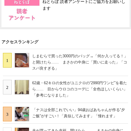
ねとらぼ 読者アンケートにご協力をお願いし
ます
アクセスランキング
しまむらで買った3000円のバッグ→「何か入ってる！」
1
と開けたら…… まさかの中身に「買いに走った」「コ
スパ良すぎる」
62歳・62キロの女性がユニクロの“2990円ワンピ”を着た
2
ら…… 目からウロコのコーデに「全色ほしいくらい」
「参考になりました」
「ナスは全部これでいい」94歳おばあちゃんが作る“夕
3
ご飯”がすごい！「真似してみます」「憧れます」
夫が買ってきた赤福→開けたら…… まさかの中身に