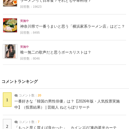
ラーメンって日本食？それとも中華料理？
回答数：19623
実施中
神奈川県で一番うまいと思う「横浜家系ラーメン店」はどこ？
回答数：8495
実施中
唯一無二の歌声だと思うボーカリストは？
回答数：8046
コメントランキング
コメント数：
20
1
一番好きな「韓国の男性俳優」は？【2026年版・人気投票実施
中】（投票結果） | 芸能人 ねとらぼリサーチ
コメント数：
7
2
「もっと早く買えば良かった」 カインズの“車内遮光カーテ