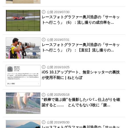
公開 2019/07/30
レースフォトグラファー奥川浩彦の「サーキッ
トへ行こう」（6）：流し撮りの成功率を...
公開 2019/07/31
レースフォトグラファー奥川浩彦の「サーキッ
トへ行こう」（7）：【直伝】流し撮りの...
公開 2016/10/25
iOS 10.1アップデート、無音シャッターの裏技
が使用不能に | ねとらぼ
公開 2025/05/18
“鉄棒で遊ぶ娘”を撮影したパパ→仕上がりを確
認すると…… とんでもない3枚に「腹...
公開 2019/05/30
レースフォトグラファー奥川浩彦の「サーキッ