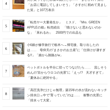
4
「お店に電話してしまいそう」「さすがに初めて見まし
た笑」と107万表示
「転売ヤー大量発生か」 ミスド、『Mrs. GREEN
5
APPLEの箱』転売続出 「情けないと思わないのか
な」「呆れるわ」 2500円での出品も
小6娘が修学旅行で栃木へ→帰宅後、取り出したの
6
は…… 母仰天の“まさかのお土産”に「仕掛けが凄すぎ
る!!」「娘から賄賂がw」
ペットボトルを半分に切ってつなげたら…… 流しそう
7
めんの“目からウロコの光景”に「えっ!? 天才すぎて」
「夏休みに絶対やる」
「高圧洗浄だけじゃ無理」築15年の水が流れないキッチ
8
ン排水口→中で“育っていた”のは…… 衝撃の光景に
「排水って大変」