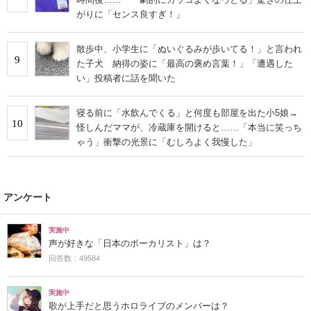
がりに「センス良すぎ！」
散歩中、小学生に「ぬいぐるみが歩いてる！」と言われ
9
た子犬 納得の姿に「最高の褒め言葉！」「遭遇した
い」投稿者に話を聞いた
寝る前に「水飲んでくる」と何度も部屋を出た小5娘→
10
怪しんだママが、冷蔵庫を開けると……「本当に笑っち
ゃう」衝撃の光景に「むしろよく我慢した」
アンケート
実施中
声が好きな「日本のボーカリスト」は？
回答数：49584
実施中
歌が上手だと思うホロライブのメンバーは？