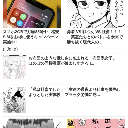
スマホ2GBで月額850円～ 格安
勇者 VS 戦乙女 VS 社畜！！！
SIMをお得に使うキャンペーン
英霊たちとのバトルを余裕で
実施中！
勝ち抜く現代人の...
(IIJmio)
お布団のような優しさに包まれる「布団系女子」
ほのぼの同棲漫画が羨ましすぎる |...
「私は社畜でした」 友達の通夜より仕事を優先し
ようとした実体験 ブラック労働に感...