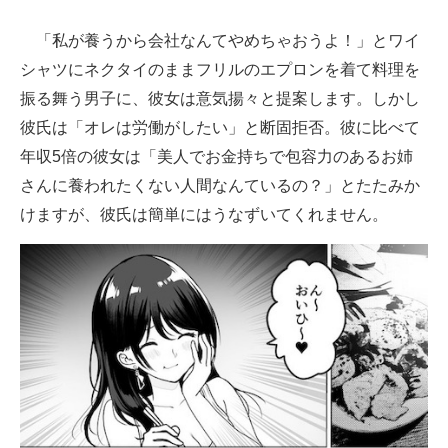
企業向けIT製品の総合サイト
「私が養うから会社なんてやめちゃおうよ！」とワイ
IT製品の技術・比較・事例
シャツにネクタイのままフリルのエプロンを着て料理を
振る舞う男子に、彼女は意気揚々と提案します。しかし
製造業のIT導入・活用を支援
彼氏は「オレは労働がしたい」と断固拒否。彼に比べて
モノづくり技術者専門サイト
年収5倍の彼女は「美人でお金持ちで包容力のあるお姉
さんに養われたくない人間なんているの？」とたたみか
エレクトロニクス専門サイト
けますが、彼氏は簡単にはうなずいてくれません。
電子設計の基本と応用
エネルギーの専門メディア
建設×テクノロジーの最前線
ちょっと気になるネットの話題