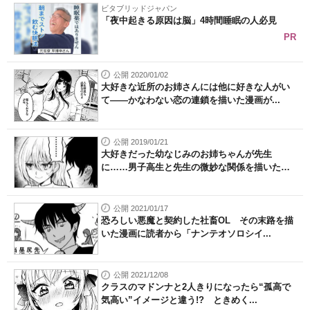
ビタブリッドジャパン
「夜中起きる原因は脳」4時間睡眠の人必見
PR
公開 2020/01/02
大好きな近所のお姉さんには他に好きな人がい
て――かなわない恋の連鎖を描いた漫画が...
公開 2019/01/21
大好きだった幼なじみのお姉ちゃんが先生
に……男子高生と先生の微妙な関係を描いた
漫...
公開 2021/01/17
恐ろしい悪魔と契約した社畜OL その末路を描
いた漫画に読者から「ナンテオソロシイ...
公開 2021/12/08
クラスのマドンナと2人きりになったら“孤高で
気高い”イメージと違う!? ときめく...