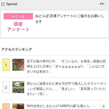
Special
- PR -
ねとらぼ 読者アンケートにご協力をお願いし
ます
アクセスランキング
息子が庭の草刈り中、「すごいもの」を発見→家族が悲
1
鳴を上げた正体に「ぎゃぁぁぁぁぁぁ!!」「こんなに大
きいのは初めて」
草むらに放置された車を“5万円”で購入したサラリーマン
2
→いざ確認したら……「羨ましい」「是非譲っていただ
きたい（笑）」
50代女性がしまむらの“1490円の服”を着たら…… 「え