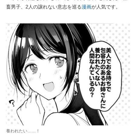
畜男子、2人の譲れない意志を巡る
漫画
が人気です。
ITの今と未来を見通す
スマホと通信の最新トレンド
進化するPCとデバイスの未来
好きが集まる 比べて選べる
ビジネスと働き方のヒント
AI活用のいまが分かる
企業ITのトレンドを詳説
経営リーダーのコミュニティ
マーケ×ITの今がよく分かる
ITエンジニア向け専門サイト
養われたい……！