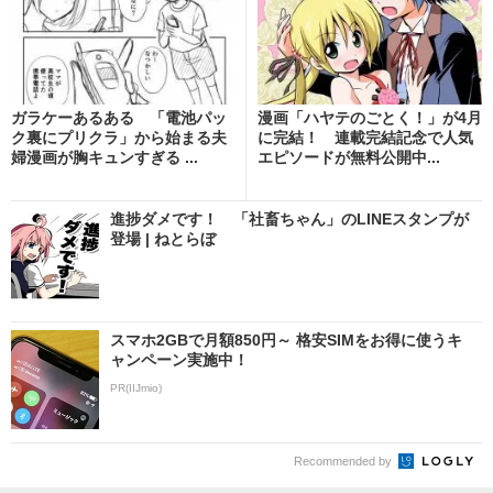
ガラケーあるある 「電池パッ
漫画「ハヤテのごとく！」が4月
ク裏にプリクラ」から始まる夫
に完結！ 連載完結記念で人気
婦漫画が胸キュンすぎる ...
エピソードが無料公開中...
進捗ダメです！ 「社畜ちゃん」のLINEスタンプが
登場 | ねとらぼ
スマホ2GBで月額850円～ 格安SIMをお得に使うキ
ャンペーン実施中！
PR(IIJmio)
Recommended by