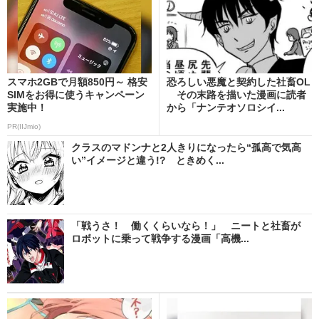
スマホ2GBで月額850円～ 格安
恐ろしい悪魔と契約した社畜OL
SIMをお得に使うキャンペーン
その末路を描いた漫画に読者
実施中！
から「ナンテオソロシイ...
PR(IIJmio)
クラスのマドンナと2人きりになったら“孤高で気高
い”イメージと違う!? ときめく...
「戦うさ！ 働くくらいなら！」 ニートと社畜が
ロボットに乗って戦争する漫画「高機...