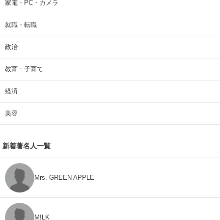
家電・PC・カメラ
就職・転職
政治
教育・子育て
経済
美容
新着著名人一覧
Mrs. GREEN APPLE
M!LK