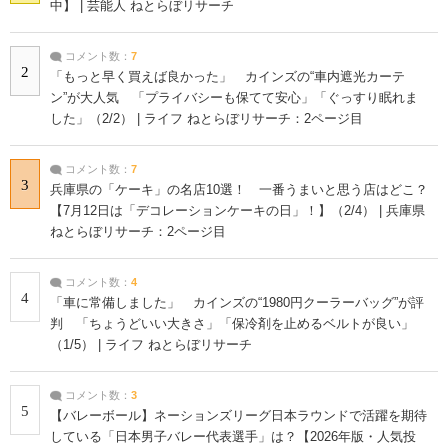
中】 | 芸能人 ねとらぼリサーチ
コメント数：
7
2
「もっと早く買えば良かった」 カインズの“車内遮光カーテ
ン”が大人気 「プライバシーも保てて安心」「ぐっすり眠れま
した」（2/2） | ライフ ねとらぼリサーチ：2ページ目
コメント数：
7
3
兵庫県の「ケーキ」の名店10選！ 一番うまいと思う店はどこ？
【7月12日は「デコレーションケーキの日」！】（2/4） | 兵庫県
ねとらぼリサーチ：2ページ目
コメント数：
4
4
「車に常備しました」 カインズの“1980円クーラーバッグ”が評
判 「ちょうどいい大きさ」「保冷剤を止めるベルトが良い」
（1/5） | ライフ ねとらぼリサーチ
コメント数：
3
5
【バレーボール】ネーションズリーグ日本ラウンドで活躍を期待
している「日本男子バレー代表選手」は？【2026年版・人気投