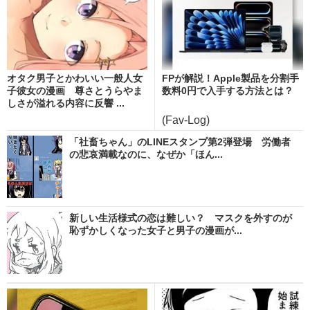
オタク男子とかわいい一般人女
FPが解説！Apple製品を分割手
子彼女の漫画 尊さとうらやま
数料0円で入手する方法とは？
しさが溢れる内容に反響 ...
(Fav-Log)
「社畜ちゃん」のLINEスタンプ第2弾登場 労働者
の悲哀満載なのに、なぜか「ほん...
新しい生活様式の恋は難しい？ マスクを外すのが
恥ずかしくなった女子と男子の漫画が...