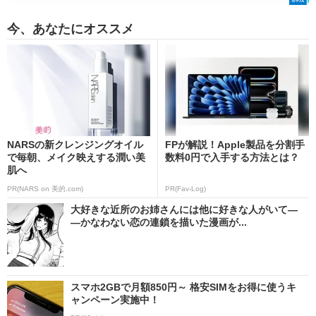
今、あなたにオススメ
NARSの新クレンジングオイル
FPが解説！Apple製品を分割手
で毎朝、メイク映えする潤い美
数料0円で入手する方法とは？
肌へ
PR(NARS on 美的.com)
PR(Fav-Log)
大好きな近所のお姉さんには他に好きな人がいて―
―かなわない恋の連鎖を描いた漫画が...
スマホ2GBで月額850円～ 格安SIMをお得に使うキ
ャンペーン実施中！