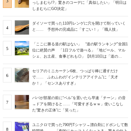
3
っしまむら!?」驚きのコーデに「真似したい」「明日は
しまむらにGO決定」
ダイソーで買った110円レンゲに穴を開けて削っていく
4
と…… 予想外の完成品に「すごい！」「職人技」
「ここに勝る道の駅はない」 “道の駅ランキング”全国1
5
位に絶賛の声 「1日フルで遊べる」「地ビール、マル
シェ、お土産、食事どれも◎」【8月10日は「道の
日」！】
セリアのミニカーテン6枚、つっぱり棒に通すだけ
6
で…… ふわふわの“インテリアアイテム”に「天才
か！」「センスありすぎ」
パパが部屋の前に“ベル”を置いたら早速「チーン」の音
7
→ドアを開けると……「可愛すぎるｗｗ」使いこなし
た“驚きの正体”に「笑った」
ユニクロで買った790円Tシャツ→漂白剤にドボンして数
8
時間後…… 「劇的にカッコよくなっとる」驚きの仕上