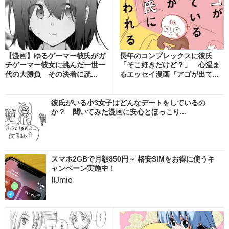
【漫画】ゆるゲーマー彼氏がガ
長年のコンプレックスに彼氏
チゲーマー彼女に挑んだ一世一
「そこ好きだけど？」 心温ま
代の大勝負 その決着に読...
るエッセイ漫画『アゴが出て...
彼氏がいる小3女子はどんなデートをしているの
か？ 聞いてみた漫画に安心とほっこり...
スマホ2GBで月額850円～ 格安SIMをお得に使うキ
ャンペーン実施中！
IIJmio