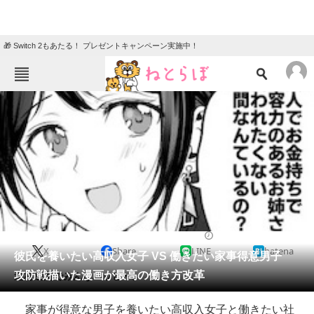
🎁 Switch 2もあたる！ プレゼントキャンペーン実施中！
ねとらぼメニュー
TOP
ニュース
エンタメ
クイズ
グルメ
地域
住まい
教育・育児
動物
リサーチ
2019/06/06 07:30（公開）
X
Share
LINE
hatena
会員記事
彼氏を養いたい高収入女子 VS 働きたい家事得意男子
攻防戦描いた漫画が最高の働き方改革
適材適所でみんなハッピー。
メディア
家事が得意な男子を養いたい高収入女子と働きたい社
注目記事を集めた総合ページ