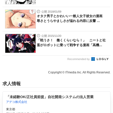
公開 2018/01/09
オタク男子とかわいい一般人女子彼女の漫画
尊さとうらやましさが溢れる内容に反響 ...
公開 2015/11/20
「戦うさ！ 働くくらいなら！」 ニートと社
畜がロボットに乗って戦争する漫画「高機...
Recommended by
Copyright © ITmedia Inc. All Rights Reserved.
求人情報
「未経験OK/正社員前提」自社開発システムの法人営業
アデコ株式会社
東京都