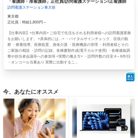
「看護師・准看護師」正社員/訪問看護ステーション/正看護師
訪問看護ステーション東大前
東京都
正社員：時給1,800円～
【仕事内容】<仕事内容> ご自宅で生活をされる利用者様への訪問看護業務
をお願いします。 <具体的には…> ・バイタルサインチェック、症状の観
察 ・療養指導、医療処置、身体介護 ・医療機器の管理 ・利用者様とその
ご家族の相談 ・訪問の記録、各種書類作成(電子カルテ使用) ・各種連絡調
整や担当者会議等への参加等 <実際の働き方> ・訪問件数の目安:4～6件/日
・オンコール当番あり 実際に出動するこ...
今、あなたにオススメ