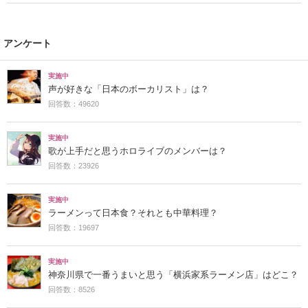
アンケート
実施中
声が好きな「日本のボーカリスト」は？
回答数：49620
実施中
歌が上手だと思うホロライブのメンバーは？
回答数：23926
実施中
ラーメンって日本食？それとも中華料理？
回答数：19697
実施中
神奈川県で一番うまいと思う「横浜家系ラーメン店」はどこ？
回答数：8526