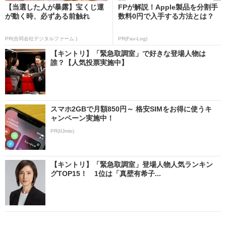
【当選した人が暴露】宝くじ運
FPが解説！Apple製品を分割手
が動く時、必ずある前触れ
数料0円で入手する方法とは？
PR(合同会社デジタルファーム )
PR(Fav-Log)
【キントリ】「緊急取調室」で好きな登場人物は
誰？【人気投票実施中】
スマホ2GBで月額850円～ 格安SIMをお得に使うキ
ャンペーン実施中！
PR(IIJmio)
【キントリ】「緊急取調室」登場人物人気ランキン
グTOP15！ 1位は「真壁有希子...