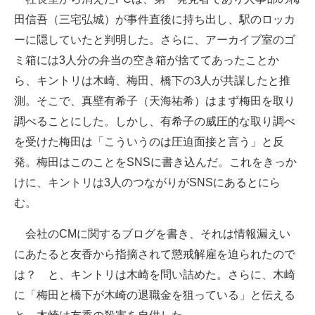
田信吾（三宅弘城）が事件直後に持ち出し、駅のロッカ
ーに隠していたと判明した。さらに、アーカイブ室のゴ
ミ箱には3人分の弁当の空き箱が捨ててあったことか
ら、キントリは木崎、梅田、橋下の3人が共謀したと推
測。そこで、真壁有希子（天海祐希）はまず梅田を取り
調べることにした。しかし、有希子の威圧的な取り調べ
を受けた梅田は「こういうのは圧迫面接と言う」と反
発。梅田はこのことをSNSに書き込んだ。これをきっか
けに、キントリは3人のつながりがSNSにあるとにら
む。
会社のCMに関するブログを書き、それは情報漏えい
にあたると友香から指摘されて懲戒解雇を迫られたので
は？ と、キントリは木崎を問い詰めた。さらに、木崎
に「梅田と橋下が木崎の退職金を狙っている」と伝える