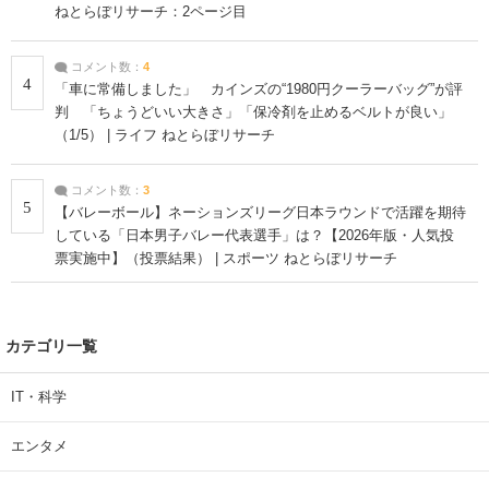
ねとらぼリサーチ：2ページ目
コメント数：
4
4
「車に常備しました」 カインズの“1980円クーラーバッグ”が評
判 「ちょうどいい大きさ」「保冷剤を止めるベルトが良い」
（1/5） | ライフ ねとらぼリサーチ
コメント数：
3
5
【バレーボール】ネーションズリーグ日本ラウンドで活躍を期待
している「日本男子バレー代表選手」は？【2026年版・人気投
票実施中】（投票結果） | スポーツ ねとらぼリサーチ
カテゴリ一覧
IT・科学
エンタメ