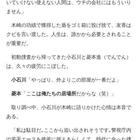
いていけない使えない人間は、ウチの会社にはもういり
ません」
木崎の功績で獲得した盾をゴミ箱に投げ捨て、友香は
クビを言い渡した。人生は、誰かから必要とされること
が重要だ。
初動捜査から帰ってきた小石川と菱本進（でんでん）
は、久々の疲労にこぼした。
小石川
「やっぱり、外よりこの部屋が一番だよ」
菱本
「こ
こは俺たちの居場所
だからな（笑）」
取り調べ中、小石川が木崎に語りかけた心情は本音で
ある。
「私は駄目だ｡ここから追い出されそうです｡警視庁内
の若手エースを後釜に据えるらしくて。時代に合った捜