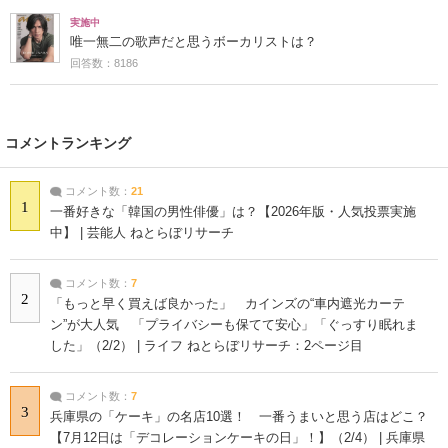
実施中
唯一無二の歌声だと思うボーカリストは？
回答数：8186
コメントランキング
コメント数：
21
1
一番好きな「韓国の男性俳優」は？【2026年版・人気投票実施
中】 | 芸能人 ねとらぼリサーチ
コメント数：
7
2
「もっと早く買えば良かった」 カインズの“車内遮光カーテ
ン”が大人気 「プライバシーも保てて安心」「ぐっすり眠れま
した」（2/2） | ライフ ねとらぼリサーチ：2ページ目
コメント数：
7
3
兵庫県の「ケーキ」の名店10選！ 一番うまいと思う店はどこ？
【7月12日は「デコレーションケーキの日」！】（2/4） | 兵庫県