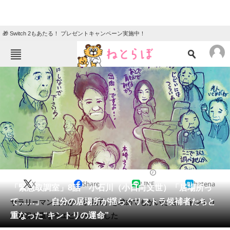
🎁 Switch 2もあたる！ プレゼントキャンペーン実施中！
ねとらぼメニュー
TOP
ニュース
エンタメ
クイズ
グルメ
地域
住まい
教育・育児
動物
リサーチ
2019/06/13 10:55（公開）
X
Share
LINE
hatena
会員記事
「緊急取調室」8話 小石川（小日向文世）「居場所っ
て……」 自分の居場所が揺らぐリストラ候補者たちと
サラリーマンたちが「居場所」を求めてもがいた8話。キントリ
メディア
重なった“キントリの運命”
の状況と重なるエピソードでした
注目記事を集めた総合ページ