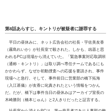
第8話あらすじ、キントリが被疑者に謝罪する
平日の昼休みに、ネット広告会社の社長・宇佐美友香
（霧島れいか）が社長室で殺された。しかも、凶器と思
われるPCは現場から消えていた。「緊急事案対応取調班
（通称・キントリ）」は取り調べ専任チームであるにも
かかわらず、なぜか初動捜査への応援を要請され、事件
現場へと急行。そして、事件前日に営業部の橋下拓海
（入江甚儀）が友香に叱責されたという情報をつかん
だ。だが、橋下は事件当日の昼休みはアーカイブ室長の
木崎勝則（橋本じゅん）と2人きりだったと証言する。
社長室から消えたPCは、第一発見者であり人事部の梅