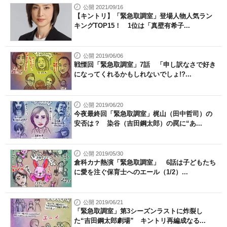
公開 2021/09/16
【キントリ】「緊急取調室」登場人物人気ラン
キングTOP15！ 1位は「真壁有希子...
公開 2019/06/06
戦慄回「緊急取調室」7話 「申し訳なさで好き
になってくれるかもしれないでしょ!?...
公開 2019/06/20
今夜最終回「緊急取調室」梶山（田中哲司）の
安否は？ 染谷（吉田鋼太郎）の罠に“あ...
公開 2019/05/30
倉科カナ熱演「緊急取調室」 6話は子どもたち
に愛を注ぐ保育士へのエール（1/2）...
公開 2019/06/21
「緊急取調室」第3シーズンラストに炸裂し
た“吉田鋼太郎劇場” キントリ再編成なる...