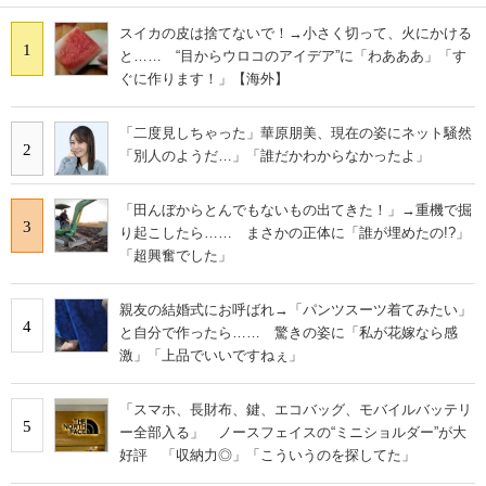
スイカの皮は捨てないで！→小さく切って、火にかける
1
と…… “目からウロコのアイデア”に「わあああ」「す
ぐに作ります！」【海外】
「二度見しちゃった」華原朋美、現在の姿にネット騒然
2
「別人のようだ…」「誰だかわからなかったよ」
「田んぼからとんでもないもの出てきた！」→重機で掘
3
り起こしたら…… まさかの正体に「誰が埋めたの!?」
「超興奮でした」
親友の結婚式にお呼ばれ→「パンツスーツ着てみたい」
4
と自分で作ったら…… 驚きの姿に「私が花嫁なら感
激」「上品でいいですねぇ」
「スマホ、長財布、鍵、エコバッグ、モバイルバッテリ
5
ー全部入る」 ノースフェイスの“ミニショルダー”が大
好評 「収納力◎」「こういうのを探してた」