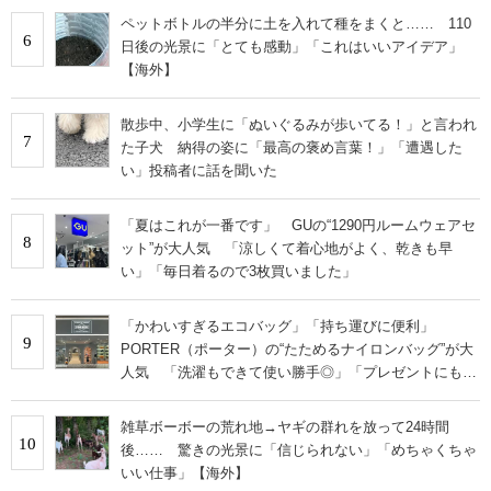
ペットボトルの半分に土を入れて種をまくと…… 110
6
日後の光景に「とても感動」「これはいいアイデア」
【海外】
散歩中、小学生に「ぬいぐるみが歩いてる！」と言われ
7
た子犬 納得の姿に「最高の褒め言葉！」「遭遇した
い」投稿者に話を聞いた
「夏はこれが一番です」 GUの“1290円ルームウェアセ
8
ット”が大人気 「涼しくて着心地がよく、乾きも早
い」「毎日着るので3枚買いました」
「かわいすぎるエコバッグ」「持ち運びに便利」
9
PORTER（ポーター）の“たためるナイロンバッグ”が大
人気 「洗濯もできて使い勝手◎」「プレゼントにもお
すすめ」
雑草ボーボーの荒れ地→ヤギの群れを放って24時間
10
後…… 驚きの光景に「信じられない」「めちゃくちゃ
いい仕事」【海外】