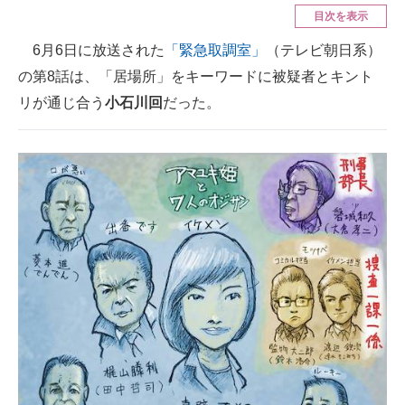
目次を表示
ITの今と未来を見通す
6月6日に放送された
「緊急取調室」
（テレビ朝日系）
の第8話は、「居場所」をキーワードに被疑者とキント
スマホと通信の最新トレンド
リが通じ合う
小石川回
だった。
進化するPCとデバイスの未来
好きが集まる 比べて選べる
ビジネスと働き方のヒント
AI活用のいまが分かる
企業ITのトレンドを詳説
経営リーダーのコミュニティ
マーケ×ITの今がよく分かる
ITエンジニア向け専門サイト