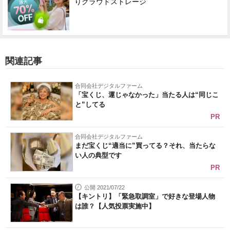
りクラウドストレージ
関連記事
合同会社デジタルファーム
「宝くじ、運じゃなかった」当たる人は“同じこ
と”してる
PR
合同会社デジタルファーム
まだ宝くじ“適当に”買ってる？それ、当たらな
い人の典型です
PR
公開 2021/07/22
【キントリ】「緊急取調室」で好きな登場人物
は誰？【人気投票実施中】