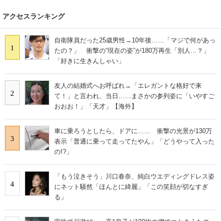
アクセスランキング
自衛隊員だった25歳男性→10年後……「マジで何があっ
1
たの？」 衝撃の“現在の姿”が180万再生「別人…？」
「好きに生きんしゃい」
友人の結婚式へお呼ばれ→「エレガントな格好で来
2
て！」と言われ、当日……まさかの参列姿に「いやすご
おおお！」「天才」【海外】
車に乗ろうとしたら、ドアに…… 衝撃の光景が130万
3
表示「普通に乗って走ってたやん」「どうやって入った
の!?」
「もう泣きそう」川口春奈、純白ウエディングドレス姿
4
にネット騒然「ほんとに綺麗」「この笑顔が切なすぎ
る」