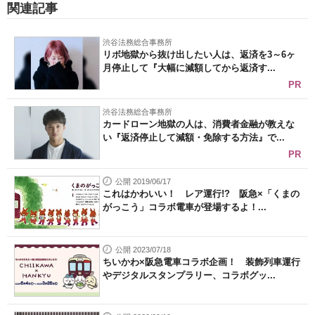
関連記事
渋谷法務総合事務所
リボ地獄から抜け出したい人は、返済を3～6ヶ
月停止して『大幅に減額してから返済す...
PR
渋谷法務総合事務所
カードローン地獄の人は、消費者金融が教えな
い『返済停止して減額・免除する方法』で...
PR
公開 2019/06/17
これはかわいい！ レア運行!? 阪急×「くまの
がっこう」コラボ電車が登場するよ！...
公開 2023/07/18
ちいかわ×阪急電車コラボ企画！ 装飾列車運行
やデジタルスタンプラリー、コラボグッ...