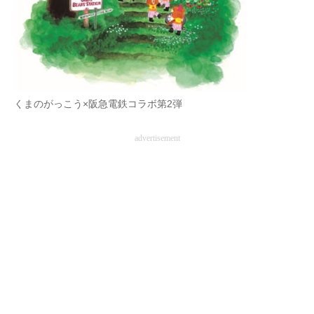
企業向けIT製品の総合サイト
IT製品の技術・比較・事例
製造業のIT導入・活用を支援
くまのがっこう×阪急電鉄コラボ第2弾
モノづくり技術者専門サイト
エレクトロニクス専門サイト
advertisement
電子設計の基本と応用
エネルギーの専門メディア
建設×テクノロジーの最前線
ちょっと気になるネットの話題