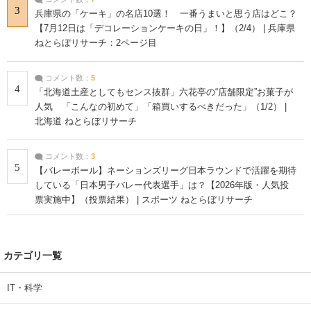
3
兵庫県の「ケーキ」の名店10選！ 一番うまいと思う店はどこ？
【7月12日は「デコレーションケーキの日」！】（2/4） | 兵庫県
ねとらぼリサーチ：2ページ目
コメント数：
5
4
「北海道土産としてもセンス抜群」六花亭の“店舗限定”お菓子が
人気 「こんなの初めて」「箱買いするべきだった」（1/2） |
北海道 ねとらぼリサーチ
コメント数：
3
5
【バレーボール】ネーションズリーグ日本ラウンドで活躍を期待
している「日本男子バレー代表選手」は？【2026年版・人気投
票実施中】（投票結果） | スポーツ ねとらぼリサーチ
カテゴリ一覧
IT・科学