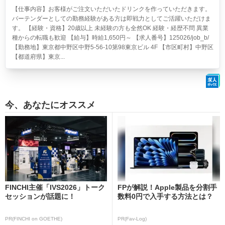
【仕事内容】お客様がご注文いただいたドリンクを作っていただきます。
バーテンダーとしての勤務経験がある方は即戦力としてご活躍いただけま
す。 【経験・資格】20歳以上 未経験の方も全然OK 経験・経歴不問 異業
種からの転職も歓迎 【給与】時給1,650円～ 【求人番号】125026/job_b/
【勤務地】東京都中野区中野5-56-10第98東京ビル 4F 【市区町村】中野区
【都道府県】東京...
今、あなたにオススメ
FINCHI主催「IVS2026」トーク
FPが解説！Apple製品を分割手
セッションが話題に！
数料0円で入手する方法とは？
PR(FINCHI on GOETHE)
PR(Fav-Log)