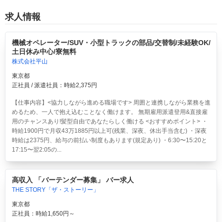
求人情報
機械オペレーター/SUV・小型トラックの部品/交替制/未経験OK/
土日休み中心/寮無料
株式会社平山
東京都
正社員 / 派遣社員：時給2,375円
【仕事内容】<協力しながら進める職場です> 周囲と連携しながら業務を進
めるため、一人で抱え込むことなく働けます。 無期雇用派遣登用&直接雇
用のチャンスあり!髪型自由であなたらしく働ける <おすすめポイント> ・
時給1900円で月収43万1885円以上可(残業、深夜、休出手当含む) ・深夜
時給は2375円、給与の前払い制度もあります(規定あり) ・6:30〜15:20と
17:15〜翌2:05の...
高収入 「バーテンダー募集」 バー求人
THE STORY「ザ・ストーリー」
東京都
正社員：時給1,650円～