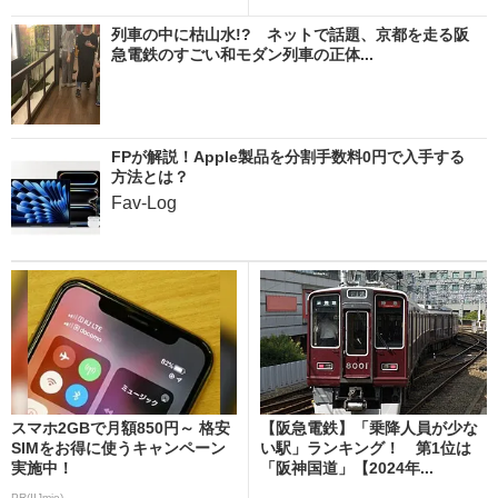
列車の中に枯山水!? ネットで話題、京都を走る阪
急電鉄のすごい和モダン列車の正体...
FPが解説！Apple製品を分割手数料0円で入手する
方法とは？
Fav-Log
スマホ2GBで月額850円～ 格安
【阪急電鉄】「乗降人員が少な
SIMをお得に使うキャンペーン
い駅」ランキング！ 第1位は
実施中！
「阪神国道」【2024年...
PR(IIJmio)