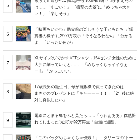
家族で川遊びへ→高1息子が100均の網でつかまえたの
5
は……「すごい！」 “衝撃の光景”に「めっちゃ大き
い！」「楽しそう」
「映画ちいかわ」鑑賞前の楽しそうな子どもたち→“鑑
6
賞後の様子”に2900万表示「そうなるわなw」「分かる
よ」「いったい何が」
XLサイズの“でかすぎ”Tシャツ→154センチ女性のために
7
大胆に削っていくと…… 「めちゃくちゃイイなぁ
ー!!」「かっこいい」
17歳長男の誕生日、母が自販機で買ってきたのは……
8
まさかのプレゼントに「キャーーー！！」「2年後に絶
対に真似したい」
電線にとまる鳥をふと見たら……「うわぁああ」偶然撮
9
れてしまった“光景”が92万再生「自然は過酷」
「このバッグめちゃくちゃ優秀！」 タリーズの“トー