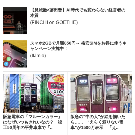
【見城徹×藤田晋】AI時代でも変わらない経営者の
本質
(FINCHI on GOETHE)
スマホ2GBで月額850円～ 格安SIMをお得に使うキ
ャンペーン実施中！
(IIJmio)
阪急電車の「マルーンカラー」
阪急の“中の人”が絵を描いた
はなぜいつもきれいなの？ 竣
ら…… “えらく頼りない電
工50周年の平井車庫で「...
車”が1500万表示 「え...