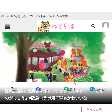
🎁 Switch 2もあたる！ プレゼントキャンペーン実施中！
ねとらぼメニュー
TOP
ニュース
エンタメ
クイズ
グルメ
地域
住まい
教育・育児
動物
リサーチ
2019/06/24 20:10（公開）
X
Share
LINE
hatena
会員記事
阪急1日乗り放題券＋オリジナルグッズキタ！ 「くま
のがっこう」×阪急コラボ第二弾もかわいいな
オリジナルグッズは東京や福岡などでも買える！
メディア
目次を表示
注目記事を集めた総合ページ