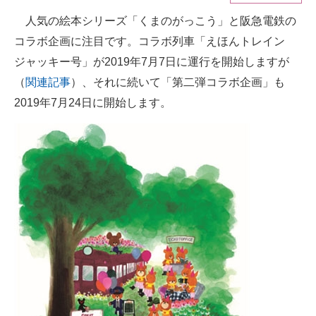
人気の絵本シリーズ「くまのがっこう」と阪急電鉄の
ITの今と未来を見通す
コラボ企画に注目です。コラボ列車「えほんトレイン
スマホと通信の最新トレンド
ジャッキー号」が2019年7月7日に運行を開始しますが
（
関連記事
）、それに続いて「第二弾コラボ企画」も
進化するPCとデバイスの未来
2019年7月24日に開始します。
好きが集まる 比べて選べる
ビジネスと働き方のヒント
AI活用のいまが分かる
企業ITのトレンドを詳説
経営リーダーのコミュニティ
マーケ×ITの今がよく分かる
ITエンジニア向け専門サイト