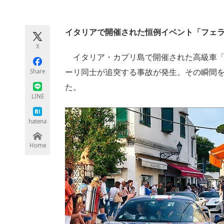
モノづくり技術者専門サイト
エレクトロ
イタリアで開催された恒例イベント「フェ
X
ちょっと気になるネットの話題
イタリア・カプリ島で開催された高級車「
Share
ーリ同士が追突する事故が発生。その瞬間
た。
LINE
hatena
Home