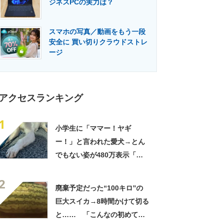
ジネスPCの実力は？
門メディア
建設×テクノロジーの最前線
スマホの写真／動画をもう一段
安全に 買い切りクラウドストレ
ージ
アクセスランキング
1
小学生に「ママー！ヤギ
ー！」と言われた愛犬→とん
でもない姿が480万表示「ど
う見ても犬ですけど？って顔
2
してる」「ストレス消え去っ
廃棄予定だった“100キロ”の
た」
巨大スイカ→8時間かけて切る
と…… 「こんなの初めて見