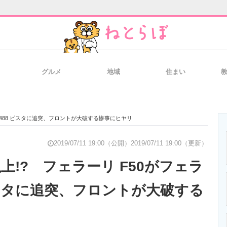
グルメ
地域
住まい
と未来を見通す
スマホと通信の最新トレンド
進化するPCとデ
リ 488 ピスタに追突、フロントが大破する惨事にヒヤリ
のいまが分かる
企業ITのトレンドを詳説
経営リーダーの
2019/07/11 19:00（公開）
2019/07/11 19:00（更新）
以上!? フェラーリ F50がフェラ
ピスタに追突、フロントが大破する
T製品の総合サイト
IT製品の技術・比較・事例
製造業のIT導入