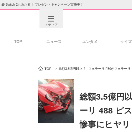
🎁 Switch 2もあたる！ プレゼントキャンペーン実施中！
メディア
TOP
ニュース
エンタメ
クイズ
注目記事を集めた総合ページ
ITの今
TOP
>
総額3.5億円以上!? フェラーリ F50がフェラー
ビジネスと働き方のヒント
AI活用
総額3.5億円
ーリ 488 
ITエンジニア向け専門サイト
企業向けI
惨事にヒヤリ