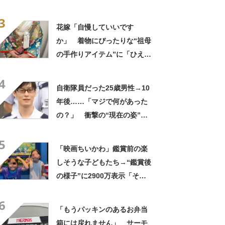
た」まさかの中身が450万再
3
生「すごすぎやろw」
花嫁「自慢していいです
か」 着物にぴったりな“祖母
の手作りアイテム”に「ひえ
ー！」「センスが素晴らし
4
い」「モデルさんかと」
自衛隊員だった25歳男性→10
年後……「マジで何があった
の？」 衝撃の“現在の姿”が
180万再生「別人…？」「好
5
きに生きんしゃい」
「映画ちいかわ」鑑賞前の楽
しそうな子どもたち→“鑑賞後
の様子”に2900万表示「そう
なるわなw」「分かるよ」
6
「いったい何が」
「もうパッキンのあるお弁当
箱には戻れません」 サーモ