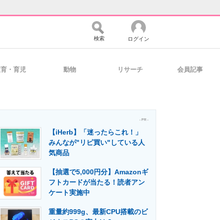
検索
ログイン
教育・育児
動物
リサーチ
会員記事
バイスの未来
好きが集まる 比べて選べる
- PR -
【iHerb】「迷ったらこれ！」
コミュニティ
マーケ×ITの今がよく分かる
みんなが"リピ買い"している人
気商品
【抽選で5,000円分】Amazonギ
・活用を支援
フトカードが当たる！読者アン
ケート実施中
重量約999g、最新CPU搭載のビ