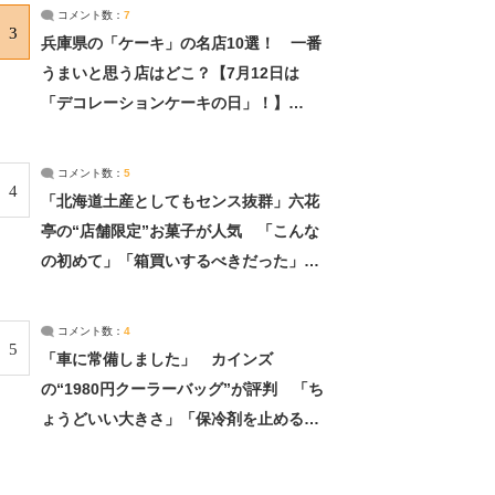
サーチ：2ページ目
コメント数：
7
3
兵庫県の「ケーキ」の名店10選！ 一番
うまいと思う店はどこ？【7月12日は
「デコレーションケーキの日」！】
（2/4） | 兵庫県 ねとらぼリサーチ：2ペ
ージ目
コメント数：
5
4
「北海道土産としてもセンス抜群」六花
亭の“店舗限定”お菓子が人気 「こんな
の初めて」「箱買いするべきだった」
（1/2） | 北海道 ねとらぼリサーチ
コメント数：
4
5
「車に常備しました」 カインズ
の“1980円クーラーバッグ”が評判 「ち
ょうどいい大きさ」「保冷剤を止めるベ
ルトが良い」（1/5） | ライフ ねとらぼ
リサーチ