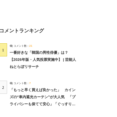
コメントランキング
コメント数：
21
1
一番好きな「韓国の男性俳優」は？
【2026年版・人気投票実施中】 | 芸能人
ねとらぼリサーチ
コメント数：
7
2
「もっと早く買えば良かった」 カイン
ズの“車内遮光カーテン”が大人気 「プ
ライバシーも保てて安心」「ぐっすり眠
れました」（2/2） | ライフ ねとらぼリ