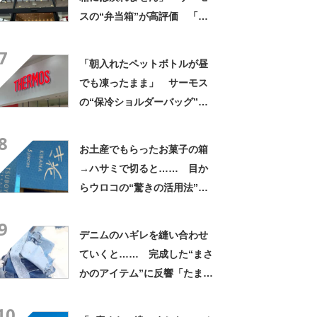
スの“弁当箱”が高評価 「想
像以上に洗いやすい」「ご飯
7
もへばりつかない」
「朝入れたペットボトルが昼
でも凍ったまま」 サーモス
の“保冷ショルダーバッグ”が
大好評 「保冷バッグっぽく
8
ない」「猛暑でもスマホが熱
お土産でもらったお菓子の箱
くならない」
→ハサミで切ると…… 目か
らウロコの“驚きの活用法”に
「知らなかった…」「発想力
9
が羨ましい」
デニムのハギレを縫い合わせ
ていくと…… 完成した“まさ
かのアイテム”に反響「たまら
ん」「最高」
10