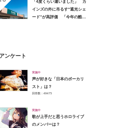
「4度くらい違いました」 カ
インズの外に吊るす“遮光シェ
ード”が高評価 「今年の酷暑
にも活躍」「風通しもよくし
っかり遮光」の声
アンケート
実施中
声が好きな「日本のボーカリ
スト」は？
回答数：49475
実施中
歌が上手だと思うホロライブ
のメンバーは？