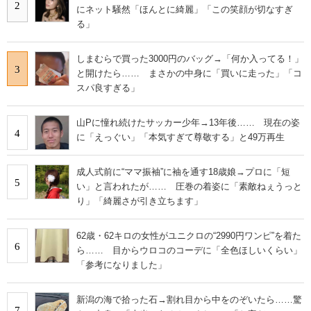
2
にネット騒然「ほんとに綺麗」「この笑顔が切なすぎ
る」
しまむらで買った3000円のバッグ→「何か入ってる！」
3
と開けたら…… まさかの中身に「買いに走った」「コ
スパ良すぎる」
山Pに憧れ続けたサッカー少年→13年後…… 現在の姿
4
に「えっぐい」「本気すぎて尊敬する」と49万再生
成人式前に“ママ振袖”に袖を通す18歳娘→プロに「短
5
い」と言われたが…… 圧巻の着姿に「素敵ねぇうっと
り」「綺麗さが引き立ちます」
62歳・62キロの女性がユニクロの“2990円ワンピ”を着た
6
ら…… 目からウロコのコーデに「全色ほしいくらい」
「参考になりました」
新潟の海で拾った石→割れ目から中をのぞいたら……驚
7