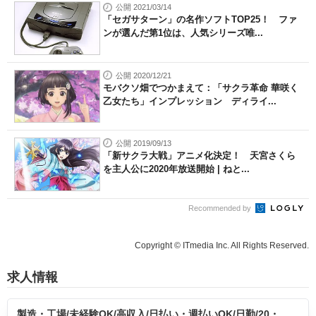
公開 2021/03/14
「セガサターン」の名作ソフトTOP25！ ファ
ンが選んだ第1位は、人気シリーズ唯...
公開 2020/12/21
モバクソ畑でつかまえて：「サクラ革命 華咲く
乙女たち」インプレッション ディライ...
公開 2019/09/13
「新サクラ大戦」アニメ化決定！ 天宮さくら
を主人公に2020年放送開始 | ねと...
Recommended by
Copyright © ITmedia Inc. All Rights Reserved.
求人情報
製造・工場/未経験OK/高収入/日払い・週払いOK/日勤/20・