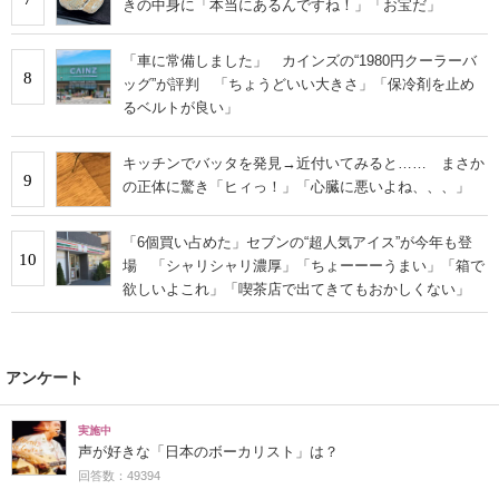
きの中身に「本当にあるんですね！」「お宝だ」
「車に常備しました」 カインズの“1980円クーラーバ
8
ッグ”が評判 「ちょうどいい大きさ」「保冷剤を止め
るベルトが良い」
キッチンでバッタを発見→近付いてみると…… まさか
9
の正体に驚き「ヒィっ！」「心臓に悪いよね、、、」
「6個買い占めた」セブンの“超人気アイス”が今年も登
10
場 「シャリシャリ濃厚」「ちょーーーうまい」「箱で
欲しいよこれ」「喫茶店で出てきてもおかしくない」
アンケート
実施中
声が好きな「日本のボーカリスト」は？
回答数：49394