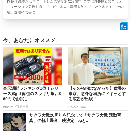
内容 未経験からスタートした先輩が多数活躍中! まずはお客様とのコミュ
ニケーション業務を通じて、ビジネスの基礎を学んでいただきます。 その
後、適性や成長に...
今、あなたにオススメ
楽天週間ランキング1位！シリ
【その発想はなかった】猛暑の
ーズ累計3億包のスッキリ茶。3
東京、意外な場所にドキッとす
80円でお試し
る広告が出現！
PR(ハーブ健康本舗)
PR(ねとらぼ)
サクラ大戦20周年を記念して「サクラ大戦 活動写
真」の極上爆音上映決定 | ねと...