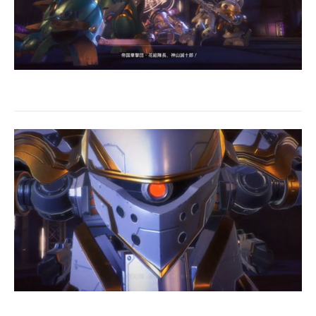
企業向けIT製品の総合サイト
IT製品の技術・比較・事例
製造業のIT導入・活用を支援
モノづくり技術者専門サイト
エレクトロニクス専門サイト
電子設計の基本と応用
エネルギーの専門メディア
建設×テクノロジーの最前線
ちょっと気になるネットの話題