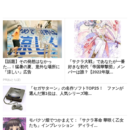
【話題】その発想はなかっ
「サクラ大戦」であなたが一番
た…！猛暑の夏、意外な場所に
好きな初代「帝国華撃団」メン
「涼しい」広告
バーは誰？【2022年版...
PR(ねとらぼ)
「セガサターン」の名作ソフトTOP25！ ファンが
選んだ第1位は、人気シリーズ唯...
モバクソ畑でつかまえて：「サクラ革命 華咲く乙女
たち」インプレッション ディライ...