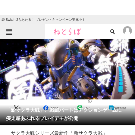
🎁 Switch 2もあたる！ プレゼントキャンペーン実施中！
ねとらぼメニュー
TOP
ニュース
エンタメ
クイズ
グルメ
地域
住まい
教育・育児
動物
リサーチ
2019/07/26 15:50（公開）
X
Share
LINE
hatena
会員記事
「新サクラ大戦」、戦闘パートはアクションゲームに
疾走感あふれるプレイデモが公開
キャラデザ変更に匹敵する衝撃。
メディア
サクラ大戦シリーズ最新作「新サクラ大戦」
注目記事を集めた総合ページ