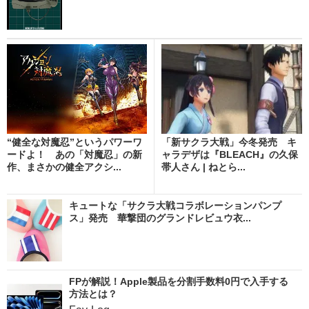
“健全な対魔忍”というパワーワ
「新サクラ大戦」今冬発売 キ
ードよ！ あの「対魔忍」の新
ャラデザは『BLEACH』の久保
作、まさかの健全アクシ...
帯人さん | ねとら...
キュートな「サクラ大戦コラボレーションパンプ
ス」発売 華撃団のグランドレビュウ衣...
FPが解説！Apple製品を分割手数料0円で入手する
方法とは？