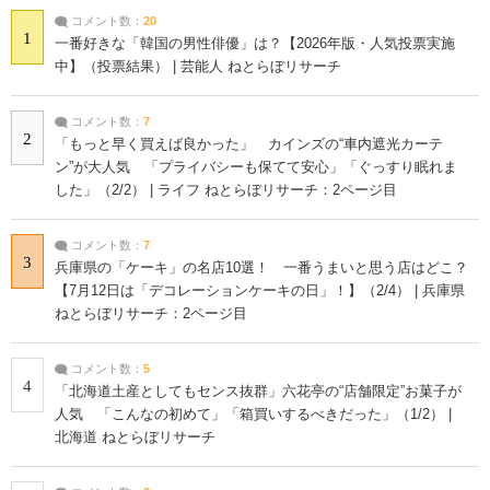
コメント数：
20
1
一番好きな「韓国の男性俳優」は？【2026年版・人気投票実施
中】（投票結果） | 芸能人 ねとらぼリサーチ
コメント数：
7
2
「もっと早く買えば良かった」 カインズの“車内遮光カーテ
ン”が大人気 「プライバシーも保てて安心」「ぐっすり眠れま
した」（2/2） | ライフ ねとらぼリサーチ：2ページ目
コメント数：
7
3
兵庫県の「ケーキ」の名店10選！ 一番うまいと思う店はどこ？
【7月12日は「デコレーションケーキの日」！】（2/4） | 兵庫県
ねとらぼリサーチ：2ページ目
コメント数：
5
4
「北海道土産としてもセンス抜群」六花亭の“店舗限定”お菓子が
人気 「こんなの初めて」「箱買いするべきだった」（1/2） |
北海道 ねとらぼリサーチ