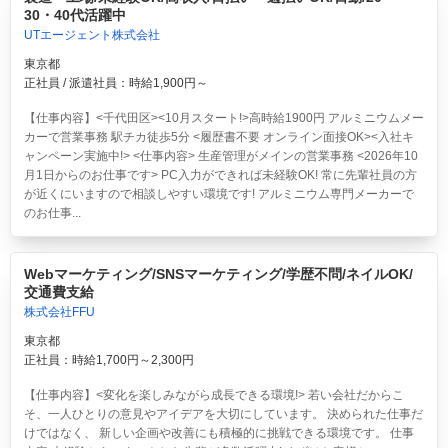
30・40代活躍中
UTエージェント株式会社
東京都
正社員 / 派遣社員：時給1,900円～
【仕事内容】<千代田区><10月スタート!>高時給1900円 アルミニウムメー
カーで営業事務 駅チカ徒歩5分 <履歴書不要 オンライン面接OK><入社キ
ャンペーン実施中!> <仕事内容> 生産管理がメインの営業事務 <2026年10
月1日からのお仕事です> PC入力ができれば未経験OK! 常に先輩社員の方
が近くにいますので相談しやすい環境です! アルミニウム専門メーカーで
のお仕事...
Webマーケティング/SNSマーケティング/学歴不問/ネイルOK/
交通費支給
株式会社FFU
東京都
正社員：時給1,700円～2,300円
【仕事内容】<変化を楽しみながら成長できる環境!> 若い会社だからこ
そ、一人ひとりの意見やアイデアを大切にしています。 決められた仕事だ
けではなく、 新しい企画や改善にも積極的に挑戦できる環境です。 仕事