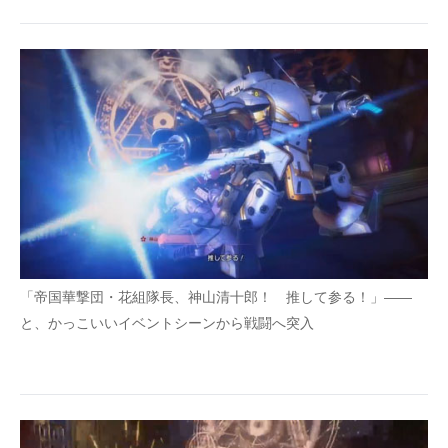
「帝国華撃団・花組隊長、神山清十郎！ 推して参る！」――
と、かっこいいイベントシーンから戦闘へ突入