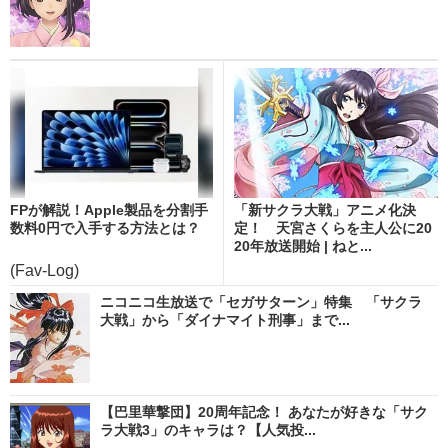
FPが解説！Apple製品を分割手
「新サクラ大戦」アニメ化決
数料0円で入手する方法とは？
定！ 天宮さくらを主人公に20
20年放送開始 | ねと...
(Fav-Log)
ニコニコ生放送で「セガサターン」特集 「サクラ
大戦」から「ダイナマイト刑事」まで...
【巴里華撃団】20周年記念！ あなたが好きな「サク
ラ大戦3」のキャラは？【人気投...