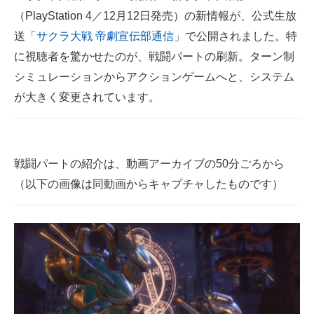
（PlayStation 4／12月12日発売）の新情報が、公式生放
ITの今と未来を見通す
送「
サクラ大戦 帝劇宣伝部通信
」で公開されました。特
に視聴者を驚かせたのが、戦闘パートの刷新。ターン制
スマホと通信の最新トレンド
シミュレーションからアクションゲームへと、システム
進化するPCとデバイスの未来
が大きく変更されています。
好きが集まる 比べて選べる
ビジネスと働き方のヒント
戦闘パートの紹介は、動画アーカイブの50分ごろから
AI活用のいまが分かる
（以下の画像は同動画からキャプチャしたものです）
企業ITのトレンドを詳説
経営リーダーのコミュニティ
マーケ×ITの今がよく分かる
ITエンジニア向け専門サイト