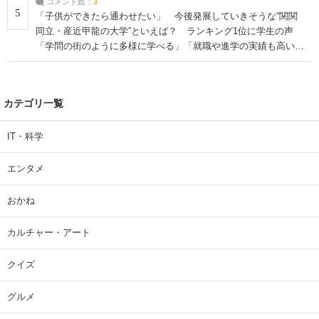
コメント数：
3
5
「子供ができたら通わせたい」 今後発展していきそうな“関関
同立・産近甲龍の大学”といえば？ ランキング1位に学生の声
「学問の街のように多様に学べる」「就職や進学の実績も高い」
| 大学 ねとらぼリサーチ
カテゴリ一覧
IT・科学
エンタメ
おかね
カルチャー・アート
クイズ
グルメ