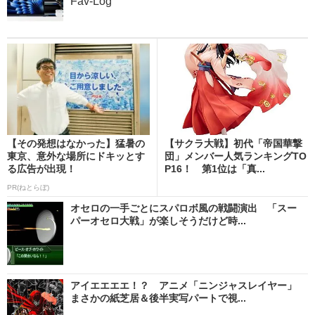
Fav-Log
【その発想はなかった】猛暑の
【サクラ大戦】初代「帝国華撃
東京、意外な場所にドキッとす
団」メンバー人気ランキングTO
る広告が出現！
P16！ 第1位は「真...
PR(ねとらぼ)
オセロの一手ごとにスパロボ風の戦闘演出 「スー
パーオセロ大戦」が楽しそうだけど時...
アイエエエエ！？ アニメ「ニンジャスレイヤー」
まさかの紙芝居＆後半実写パートで視...