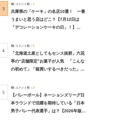
サーチ：2ページ目
コメント数：
7
3
兵庫県の「ケーキ」の名店10選！ 一番
うまいと思う店はどこ？【7月12日は
「デコレーションケーキの日」！】
（2/4） | 兵庫県 ねとらぼリサーチ：2ペ
ージ目
コメント数：
5
4
「北海道土産としてもセンス抜群」六花
亭の“店舗限定”お菓子が人気 「こんな
の初めて」「箱買いするべきだった」
（1/2） | 北海道 ねとらぼリサーチ
コメント数：
3
5
【バレーボール】ネーションズリーグ日
本ラウンドで活躍を期待している「日本
男子バレー代表選手」は？【2026年版・
人気投票実施中】（投票結果） | スポー
ツ ねとらぼリサーチ