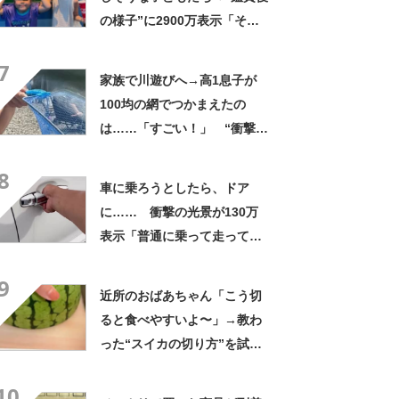
の様子”に2900万表示「そう
なるわなw」「分かるよ」
7
「いったい何が」
家族で川遊びへ→高1息子が
100均の網でつかまえたの
は……「すごい！」 “衝撃の
光景”に「めっちゃ大きい！」
8
「楽しそう」
車に乗ろうとしたら、ドア
に…… 衝撃の光景が130万
表示「普通に乗って走ってた
やん」「どうやって入った
9
の!?」
近所のおばあちゃん「こう切
ると食べやすいよ〜」→教わ
った“スイカの切り方”を試し
てみると…… 目からウロコ
10
の光景に「やってみます」