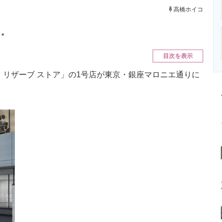
ニクス専門サイト
電子設計の基本と応用
エネルギーの専
高橋ホイコ
ト。
目次を表示
リザーブ ストア」の1号店が東京・銀座マロニエ通りに