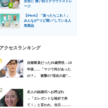
安全に 買い切りクラウドストレ
門メディア
建設×テクノロジーの最前線
ージ
【iHerb】「迷ったらこれ！」
みんなが"リピ買い"している人
気商品
アクセスランキング
1
自衛隊員だった25歳男性→10
年後……「マジで何があった
の？」 衝撃の“現在の姿”が
180万再生「別人…？」「好
2
きに生きんしゃい」
友人の結婚式へお呼ばれ
→「エレガントな格好で来
て！」と言われ、当日……ま