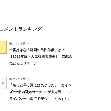
コメントランキング
コメント数：
21
1
一番好きな「韓国の男性俳優」は？
【2026年版・人気投票実施中】 | 芸能人
ねとらぼリサーチ
コメント数：
7
2
「もっと早く買えば良かった」 カイン
ズの“車内遮光カーテン”が大人気 「プ
ライバシーも保てて安心」「ぐっすり眠
れました」（2/2） | ライフ ねとらぼリ