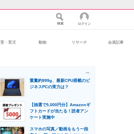
検索
ログイン
教育・育児
動物
リサーチ
会員記事
バイスの未来
好きが集まる 比べて選べる
- PR -
重量約999g、最新CPU搭載のビ
コミュニティ
マーケ×ITの今がよく分かる
ジネスPCの実力は？
【抽選で5,000円分】Amazonギ
・活用を支援
フトカードが当たる！読者アン
ケート実施中
スマホの写真／動画をもう一段