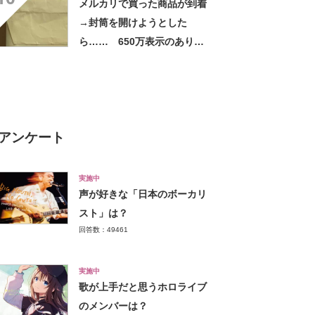
メルカリで買った商品が到着
→封筒を開けようとした
ら…… 650万表示のありえ
ない光景に「完全に想定外す
ぎて笑った」「何者？」
アンケート
実施中
声が好きな「日本のボーカリ
スト」は？
回答数：49461
実施中
歌が上手だと思うホロライブ
のメンバーは？