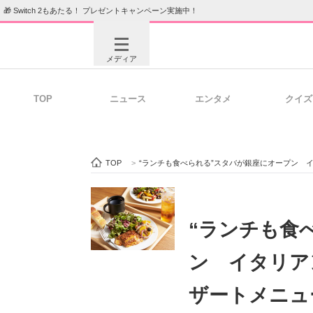
🎁 Switch 2もあたる！ プレゼントキャンペーン実施中！
メディア
TOP
ニュース
エンタメ
クイズ
注目記事を集めた総合ページ
ITの今
TOP
>
“ランチも食べられる”スタバが銀座にオープン 
ビジネスと働き方のヒント
AI活用
“ランチも食
ン イタリア
ITエンジニア向け専門サイト
企業向けI
ザートメニュ