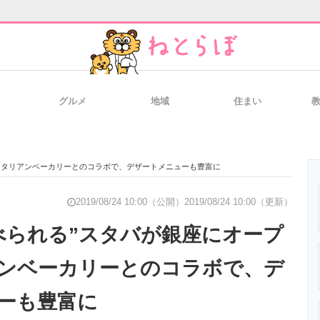
グルメ
地域
住まい
と未来を見通す
スマホと通信の最新トレンド
進化するPCとデ
イタリアンベーカリーとのコラボで、デザートメニューも豊富に
のいまが分かる
企業ITのトレンドを詳説
経営リーダーの
2019/08/24 10:00（公開）
2019/08/24 10:00（更新）
べられる”スタバが銀座にオープ
ンベーカリーとのコラボで、デ
T製品の総合サイト
IT製品の技術・比較・事例
製造業のIT導入
ーも豊富に