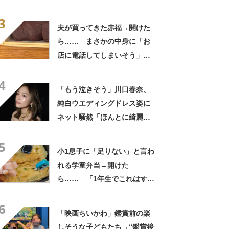
さかの参列姿に「いやすごお
3
おお！」「天才」【海外】
夫が買ってきた赤福→開けた
ら…… まさかの中身に「お
店に電話してしまいそう」
「さすがに初めて見ました
4
笑」と107万表示
「もう泣きそう」川口春奈、
純白ウエディングドレス姿に
ネット騒然「ほんとに綺麗」
「この笑顔が切なすぎる」
5
小1息子に「足りない」と言わ
れる学童弁当→開けた
ら…… 「1年生でこれはすご
い」まさかの中身に「大ご馳
6
走」「うちの高校生男子より
「映画ちいかわ」鑑賞前の楽
多い」
しそうな子どもたち→“鑑賞後