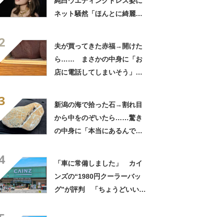
純白ウエディングドレス姿に
ネット騒然「ほんとに綺麗」
「この笑顔が切なすぎる」
2
夫が買ってきた赤福→開けた
ら…… まさかの中身に「お
店に電話してしまいそう」
「さすがに初めて見ました
3
笑」と107万表示
新潟の海で拾った石→割れ目
から中をのぞいたら……驚き
の中身に「本当にあるんです
ね！」「お宝だ」
4
「車に常備しました」 カイ
ンズの“1980円クーラーバッ
グ”が評判 「ちょうどいい大
きさ」「保冷剤を止めるベル
トが良い」