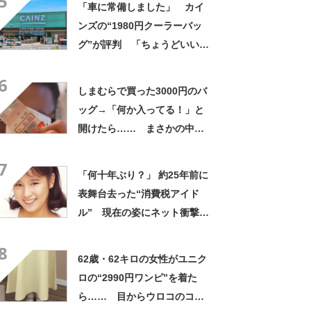
5
「車に常備しました」 カイ
ンズの“1980円クーラーバッ
グ”が評判 「ちょうどいい大
きさ」「保冷剤を止めるベル
6
トが良い」
しまむらで買った3000円のバ
ッグ→「何か入ってる！」と
開けたら…… まさかの中身
に「買いに走った」「コスパ
7
良すぎる」
「何十年ぶり？」 約25年前に
表舞台去った“消費税アイド
ル” 現在の姿にネット衝撃
「いくつになってもかわい
8
い」「また会えるなんて」
62歳・62キロの女性がユニク
ロの“2990円ワンピ”を着た
ら…… 目からウロコのコー