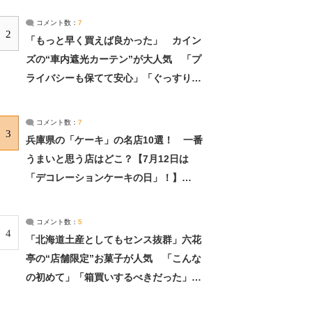
コメント数：
7
2
「もっと早く買えば良かった」 カイン
ズの“車内遮光カーテン”が大人気 「プ
ライバシーも保てて安心」「ぐっすり眠
れました」（2/2） | ライフ ねとらぼリ
サーチ：2ページ目
コメント数：
7
3
兵庫県の「ケーキ」の名店10選！ 一番
うまいと思う店はどこ？【7月12日は
「デコレーションケーキの日」！】
（2/4） | 兵庫県 ねとらぼリサーチ：2ペ
ージ目
コメント数：
5
4
「北海道土産としてもセンス抜群」六花
亭の“店舗限定”お菓子が人気 「こんな
の初めて」「箱買いするべきだった」
（1/2） | 北海道 ねとらぼリサーチ