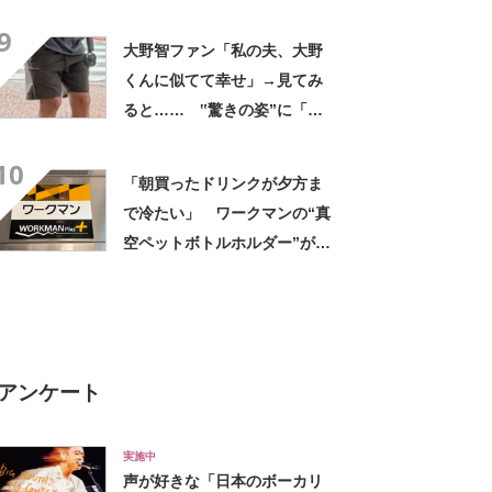
デに「全色ほしいくらい」
9
「参考になりました」
大野智ファン「私の夫、大野
くんに似てて幸せ」→見てみ
ると…… ‟驚きの姿”に「最
高すぎません？」「本物かと
10
思いました！」
「朝買ったドリンクが夕方ま
で冷たい」 ワークマンの“真
空ペットボトルホルダー”が大
好評 「車の中でも冷え冷
え」「もっと早く買えばよか
った」
アンケート
実施中
声が好きな「日本のボーカリ