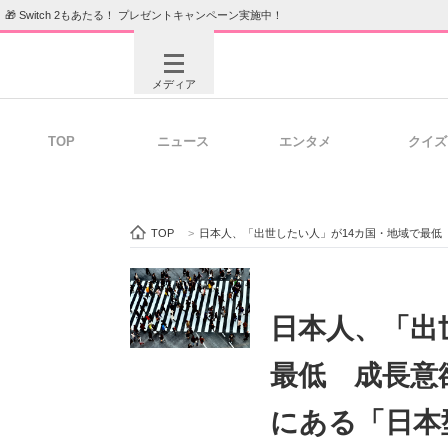
🎁 Switch 2もあたる！ プレゼントキャンペーン実施中！
メディア
TOP
ニュース
エンタメ
クイズ
注目記事を集めた総合ページ
ITの今
TOP
>
日本人、「出世したい人」が14カ国・地域で最低
ビジネスと働き方のヒント
AI活用
日本人、「出
最低 成長意
ITエンジニア向け専門サイト
企業向けI
にある「日本