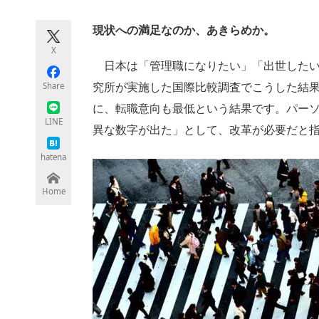
モノづくり技術者専門サイト
エレクトロ
現状への満足なのか、あきらめか。
X
日本は「管理職になりたい」「出世したい」
ちょっと気になるネットの話題
Share
究所が実施した国際比較調査でこうした結
に、転職意向も最低という結果です。パー
LINE
異な数字が出た」として、改革が必要だと
hatena
Home