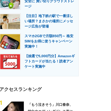
安全に 買い切りクラウドストレ
門メディア
建設×テクノロジーの最前線
ージ
【注目】地下鉄の駅で一番涼し
い場所？まさかの場所にメッセ
ージ広告が登場
スマホ2GBで月額850円～ 格安
SIMをお得に使うキャンペーン
実施中！
【抽選で5,000円分】Amazonギ
フトカードが当たる！読者アン
ケート実施中
アクセスランキング
1
「もう泣きそう」川口春奈、