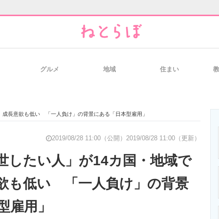
グルメ
地域
住まい
と未来を見通す
スマホと通信の最新トレンド
進化するPCとデ
 成長意欲も低い 「一人負け」の背景にある「日本型雇用」
のいまが分かる
企業ITのトレンドを詳説
経営リーダーの
2019/08/28 11:00（公開）
2019/08/28 11:00（更新）
世したい人」が14カ国・地域で
欲も低い 「一人負け」の背景
T製品の総合サイト
IT製品の技術・比較・事例
製造業のIT導入
型雇用」