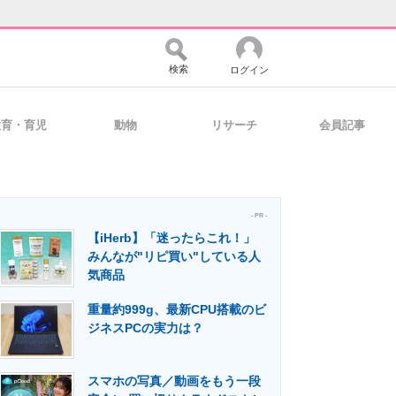
検索
ログイン
教育・育児
動物
リサーチ
会員記事
バイスの未来
好きが集まる 比べて選べる
- PR -
【iHerb】「迷ったらこれ！」
コミュニティ
マーケ×ITの今がよく分かる
みんなが"リピ買い"している人
気商品
重量約999g、最新CPU搭載のビ
・活用を支援
ジネスPCの実力は？
スマホの写真／動画をもう一段